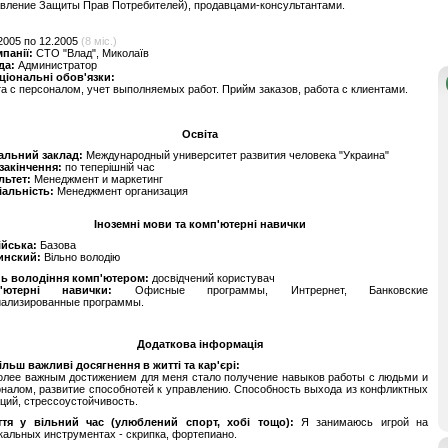
вление Защиты Прав Потребителей), продавцами-консультантами.
2005 по 12.2005
(8 міс.)
мпанії:
СТО "Влад", Миколаїв
да:
Администратор
ціональні обов'язки:
а с персоналом, учет выполняемых работ. Прийм заказов, работа с клиентами.
Освіта
альний заклад:
Международный университет развития человека "Украина"
 закінчення:
по теперішній час
льтет:
Менеджмент и маркетинг
іальність:
Менеджмент организация
Іноземні мови та комп'ютерні навички
ійська:
Базова
инский:
Вільно володію
нь володіння комп'ютером:
досвідчений користувач
'ютерні навички:
Офисные программы, Интрернет, Банковские
иализированные программы.
Додаткова інформація
льш важливі досягнення в житті та кар'єрі:
олее важным достижением для меня стало получение навыков работы с людьми и
налом, развитие способнотей к управлению. Способность выхода из конфликтных
ций, стрессоустойчивость.
ття у вільний час (улюблений спорт, хобі тощо):
Я занимаюсь игрой на
альных инструментах - скрипка, фортепиано.