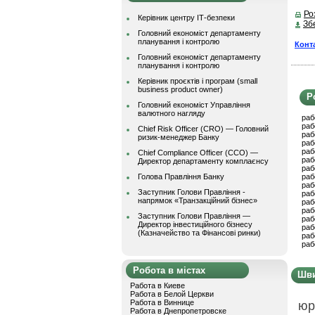
Ро
Керівник центру ІТ-безпеки
Зб
Головний економіст департаменту
планування і контролю
Конт
Головний економіст департаменту
планування і контролю
Керівник проєктів і програм (small
business product owner)
Р
Головний економіст Управління
валютного нагляду
раб
раб
Chief Risk Officer (CRO) — Головний
раб
ризик-менеджер Банку
раб
раб
Chief Compliance Officer (CCO) —
раб
Директор департаменту комплаєнсу
раб
Голова Правління Банку
раб
раб
Заступник Голови Правління -
раб
напрямок «Транзакційний бізнес»
раб
раб
Заступник Голови Правління —
раб
Директор інвестиційного бізнесу
раб
(Казначейство та Фінансові ринки)
раб
раб
Робота в містах
Шви
Работа в Киеве
Работа в Белой Церкви
Работа в Виннице
юр
Работа в Днепропетровске