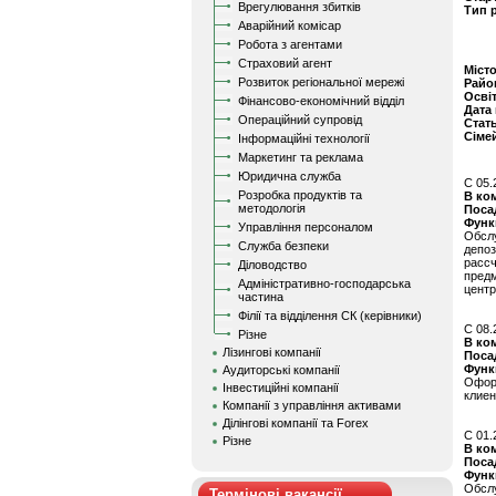
Врегулювання збитків
Тип 
Аварійний комісар
Робота з агентами
Страховий агент
Міст
Розвиток регіональної мережі
Райо
Осві
Фінансово-економічний відділ
Дата
Операційний супровід
Стат
Сіме
Інформаційні технології
Маркетинг та реклама
Юридична служба
C 05.
Розробка продуктів та
В ко
методологія
Поса
Функ
Управління персоналом
Обсл
Служба безпеки
депоз
расс
Діловодство
предм
Адміністративно-господарська
центр
частина
Філії та відділення СК (керівники)
C 08.
Різне
В ко
Лізингові компанії
Поса
Функ
Аудиторські компанії
Оформ
Інвестиційні компанії
клиен
Компанії з управління активами
Ділінгові компанії та Forex
C 01.
Різне
В ко
Поса
Функ
Обсл
Термінові вакансії