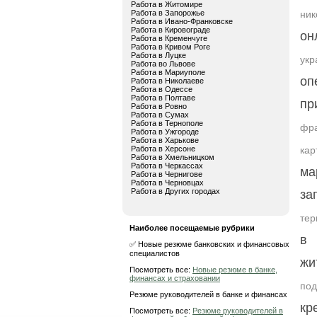
Работа в Житомире
Работа в Запорожье
ник
Работа в Ивано-Франковске
Работа в Кировограде
он
Работа в Кременчуге
Работа в Кривом Роге
Работа в Луцке
укр
Работа во Львове
Работа в Мариуполе
оп
Работа в Николаеве
Работа в Одессе
Работа в Полтаве
пр
Работа в Ровно
Работа в Сумах
Работа в Тернополе
фра
Работа в Ужгороде
Работа в Харькове
Работа в Херсоне
кар
Работа в Хмельницком
Работа в Черкассах
ма
Работа в Чернигове
Работа в Черновцах
Работа в Других городах
за
тер
Наиболее посещаемые рубрики
в 
✅ Новые резюме банковских и финансовых
специалистов
жи
Посмотреть все:
Новые резюме в банке,
финансах и страховании
по
Резюме руководителей в банке и финансах
кр
Посмотреть все:
Резюме руководителей в