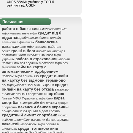
UKRSIBBANK увійшов у ТОП-5
рейтингу від UGEN
Посилання
работа в банке киев
малоизвестные
кредит під 0
мфо
неизвестные мфо
відсотків
рейтинг кредитов онлайн
банковские
вакансии в финансах
вакансии
все мфо украины
работа в
гроші в борг
банке
позика на картку з
автоматичним схваленням
база мфо
работа в страховании
украины
кредит
наличными без справки о доходах
мфо без
займ на карту с
лицензии
автоматическим одобрением
кредит онлайн
невідомі мфо
список rss
на картку без відмови терміново
кредит
всі мфо україни
Нові МФО України
онлайн на карту без отказа
вакансии
спортбанк
в банках
отзывы спортбанк
карта
Новые МФО Украины
альфа банк
спортбанк
микрозайм без отказа
кредит
вакансии банков украины
спортбанк
альфа банк киев
деньги в долг срочно
кредитный лимит спортбанк
точки
архив
выдачи спортбанк
вакансии банков
вакансий
маловідомі мфо
работа в
кредит готівкою київ
финансах
кредит готівкою без довідки про доходи