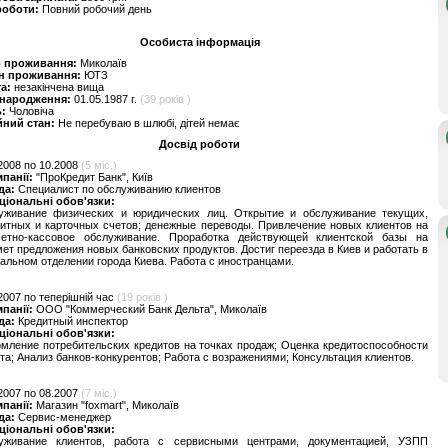
роботи:
Повний робочий день
Особиста інформація
о проживання:
Миколаїв
н проживання:
ЮТЗ
та:
незакінчена вища
 народження:
01.05.1987 г.
(39 років )
ь:
Чоловіча
йний стан:
Не перебуваю в шлюбі, дітей немає
Досвід роботи
2008 по 10.2008
(5 міс.)
мпанії:
"ПроКредит Банк", Київ
да:
Специалист по обслуживанию клиентов
ціональні обов'язки:
уживание физических и юридических лиц. Открытие и обслуживание текущих,
итных и карточных счетов; денежные переводы. Привлечение новых клиентов на
четно-кассовое обслуживание. Проработка действующей клиентской базы на
ет предложения новых банковских продуктов. Достиг переезда в Киев и работать в
альном отделении города Киева. Работа с иностранцами.
2007 по теперішній час
(19 років )
мпанії:
ООО "Коммерческий Банк Дельта", Миколаїв
да:
Кредитный инспектор
ціональні обов'язки:
ление потребительских кредитов на точках продаж; Оценка кредитоспособности
та; Анализ банков-конкурентов; Работа с возражениями; Консультация клиентов.
2007 по 08.2007
(7 міс.)
мпанії:
Магазин "foxmart", Миколаїв
да:
Сервис-менеджер
ціональні обов'язки:
уживание клиентов, работа с сервисными центрами, документацией, УЗПП