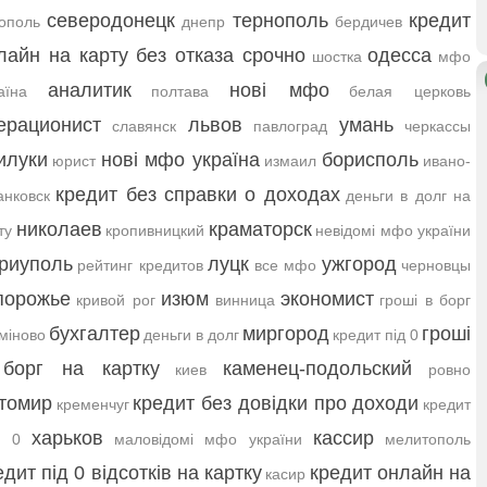
северодонецк
тернополь
кредит
ополь
днепр
бердичев
лайн на карту без отказа срочно
одесса
шостка
мфо
аналитик
нові мфо
аїна
полтава
белая церковь
ерационист
львов
умань
славянск
павлоград
черкассы
илуки
нові мфо україна
борисполь
юрист
измаил
ивано-
кредит без справки о доходах
нковск
деньги в долг на
николаев
краматорск
ту
кропивницкий
невідомі мфо україни
риуполь
луцк
ужгород
рейтинг кредитов
все мфо
черновцы
порожье
изюм
экономист
кривой рог
винница
гроші в борг
бухгалтер
миргород
гроші
міново
деньги в долг
кредит під 0
борг на картку
каменец-подольский
киев
ровно
томир
кредит без довідки про доходи
кременчуг
кредит
харьков
кассир
д 0
маловідомі мфо україни
мелитополь
едит під 0 відсотків на картку
кредит онлайн на
касир