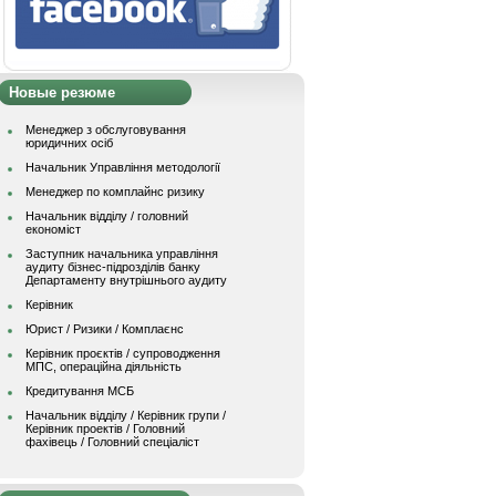
Новые резюме
Менеджер з обслуговування
юридичних осіб
Начальник Управління методології
Менеджер по комплайнс ризику
Начальник відділу / головний
економіст
Заступник начальника управління
аудиту бізнес-підрозділів банку
Департаменту внутрішнього аудиту
Керівник
Юрист / Ризики / Комплаєнс
Керівник проєктів / супроводження
МПС, операційна діяльність
Кредитування МСБ
Начальник вiддiлу / Керівник групи /
Керівник проектів / Головний
фахівець / Головний спеціаліст