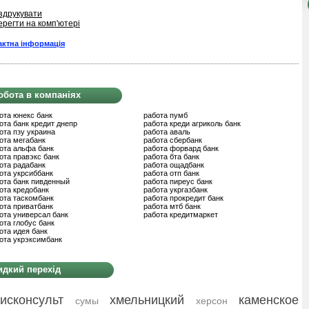
здрукувати
ерегти на комп'ютері
актна інформація
обота в компаніях
ота юнекс банк
работа пумб
ота банк кредит днепр
работа креди агриколь банк
ота пзу украина
работа аваль
ота мегабанк
работа сбербанк
ота альфа банк
работа форвард банк
ота правэкс банк
работа бта банк
ота радабанк
работа ощадбанк
ота укрсиббанк
работа отп банк
ота банк пивденный
работа пиреус банк
ота кредобанк
работа укргазбанк
ота таскомбанк
работа прокредит банк
ота приватбанк
работа мтб банк
ота универсал банк
работа кредитмаркет
ота глобус банк
ота идея банк
ота укрэксимбанк
дкий перехід
исконсульт
хмельницкий
каменское
сумы
херсон