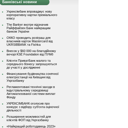
Банківські новини
Укрексімбанк впроваджує нову
корпоративну картки преміального
класу
The Banker вкотре відзначив
Райффайзен Банк найкращим
банком України
ОККО проводить розіграш для
власників карток Mastercard від
UKRSIBBANK та Fishka
Внесок у $60 000 на благодійному
вечорі KSE Foundation від ПУМб
Клієнти ПриватБанк малого та
середнього бізнесу запрошуються
до участі у дослідженні
Фінансування будівництва сонячної
електростанції на Київщині від
Укргазбанку
Регламентовані технічні заходи в
індустріальному середовищі
Автоматизованої системи виплат
Фонду
УКРЕКСІМБАНК оголосив про
конкурс з відбору суб’єкта оціночної
діяльності
Розширення можливостей для
клієнтів ФОП від Укргазбанку
«Найкращий роботодавець 2023»