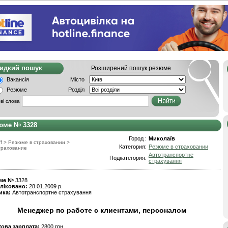
видкий пошук
Розширений пошук резюме
Вакансія
Місто
Резюме
Розділ
ві слова
юме № 3328
Город :
Миколаїв
f
>
Резюме в страховании
>
Категория:
Резюме в страховании
трахование
Автотранспортне
Подкатегория:
страхування
ме №
3328
ліковано:
28.01.2009 р.
ика:
Автотранспортне страхування
Менеджер по работе с клиентами, персоналом
това зарплата:
2800 грн.