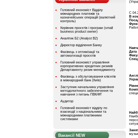
(Упра
Головний економіст Відділу
C 04.
міжнародних платежів та
В ко
казначейських операцій (валютний
Поса
контроль)
Функ
Работ
Керівник проєктів і програм (small
business product owner)
Аналітик Б2 (Analyst B2)
Директор відділення Банку
Навч
Дата
Фахівець з оптимізації та
Факу
автоматизації проєктів
Спец
Головний економіст управління
корпоративних кредитних ризиків
Департаменту ризик-менеджменту
Англ
Фахівець з обслуговування клієнтів
Укра
в міжнародний банк (Київ)
Ріве
Заступник начальника управління
Комп
методологічного забезпечення та
спец
навчання з питань ПВК/ФТ
Аудитор
Головний економіст відділу по
взаємодії з національними та
Найбі
міжнародними платіжними
Наиб
системами
персо
ситуа
Заня
музык
Вакансії NEW