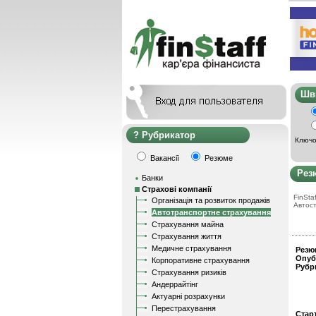
Ш
Рубрикатор
Ключо
Вакансії
Резюме
Рез
Банки
Страхові компанії
FinStaf
Організація та розвиток продажів
Автос
Автотранспортне страхування
Страхування майна
Страхування життя
Медичне страхування
Резю
Опуб
Корпоративне страхування
Рубр
Страхування ризиків
Андеррайтінг
Актуарні розрахунки
Перестрахування
Стар