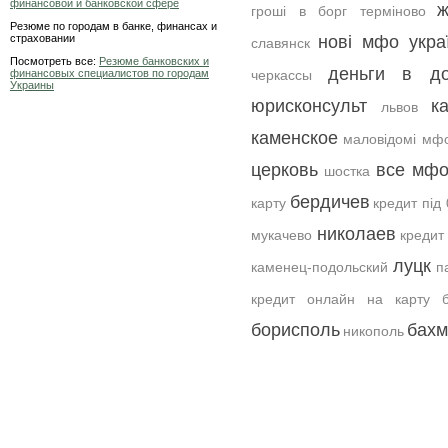
финансовой и банковской сфере
ж
гроші в борг терміново
Резюме по городам в банке, финансах и
страховании
нові мфо укра
славянск
Посмотреть все:
Резюме банковских и
деньги в до
финансовых специалистов по городам
черкассы
Украины
юрисконсульт
к
львов
каменское
маловідомі мфо
церковь
все мф
шостка
бердичев
карту
кредит під 
николаев
мукачево
кредит
луцк
каменец-подольский
п
кредит онлайн на карту б
борисполь
бахм
никополь