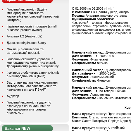
C 01.2005 по 05.2005
(4 міс.)
Головний економіст Відділу
В компанії:
СК Оранта-Днепр, Дніпро
міжнародних платежів та
Посада:
Аналитик планового отдела
казначейських операцій (валютний
Функціональні обов'язки:
контроль)
Факторный анализ формирования 
направлений страховой деятельности
Керівник проєктів і програм (small
информационная поддержка тактическ
business product owner)
финансовом анализе и прогнозировани
Аналітик Б2 (Analyst B2)
Директор відділення Банку
Фахівець з оптимізації та
Навчальний заклад:
Днепропетровски
автоматизації проєктів
Дата закінчення:
2006-06-01
Головний економіст управління
Факультет:
Физический
корпоративних кредитних ризиків
Спеціальність:
Физика
Департаменту ризик-менеджменту
Навчальний заклад:
Днепропетровски
Фахівець з обслуговування клієнтів
Дата закінчення:
2006-01-01
в міжнародний банк (Київ)
Факультет:
Экономический
Спеціальність:
Финансы
Заступник начальника управління
методологічного забезпечення та
Навчальний заклад:
Днепропетровски
навчання з питань ПВК/ФТ
Дата закінчення:
по теперішній час
Факультет:
Аспирантура
Аудитор
Спеціальність:
Экономико-математич
Головний економіст відділу по
взаємодії з національними та
Кур
міжнародними платіжними
системами
Назва курсу/тренінгу:
Прогнозирован
Компанія:
Статистические технологии
Місто: Санкт-Петербург Період: 3 дня Д
Назва курсу/тренінгу:
Английский
Вакансії NEW