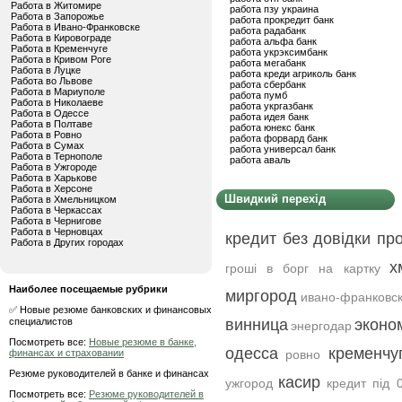
Работа в Житомире
работа пзу украина
Работа в Запорожье
работа прокредит банк
Работа в Ивано-Франковске
работа радабанк
Работа в Кировограде
работа альфа банк
Работа в Кременчуге
работа укрэксимбанк
Работа в Кривом Роге
работа мегабанк
Работа в Луцке
работа креди агриколь банк
Работа во Львове
работа сбербанк
Работа в Мариуполе
работа пумб
Работа в Николаеве
работа укргазбанк
Работа в Одессе
работа идея банк
Работа в Полтаве
работа юнекс банк
Работа в Ровно
работа форвард банк
Работа в Сумах
работа универсал банк
Работа в Тернополе
работа аваль
Работа в Ужгороде
Работа в Харькове
Работа в Херсоне
Швидкий перехід
Работа в Хмельницком
Работа в Черкассах
Работа в Чернигове
Работа в Черновцах
кредит без довідки пр
Работа в Других городах
х
гроші в борг на картку
Наиболее посещаемые рубрики
миргород
ивано-франковс
✅ Новые резюме банковских и финансовых
специалистов
винница
эконо
энергодар
Посмотреть все:
Новые резюме в банке,
одесса
кременчу
финансах и страховании
ровно
Резюме руководителей в банке и финансах
касир
ужгород
кредит під 0
Посмотреть все:
Резюме руководителей в