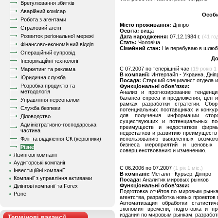
Врегулювання збитків
Аварійний комісар
Особи
Робота з агентами
Місто проживання:
Дніпро
Страховий агент
Освіта:
вища
Розвиток регіональної мережі
Дата народження:
07.12.1984 г.
(41 год
Стать:
Чоловіча
Фінансово-економічний відділ
Сімейний стан:
Не перебуваю в шлюбі,
Операційний супровід
До
Інформаційні технології
C 07.2007 по теперішній час
(19 років 1 
Маркетинг та реклама
В компанії:
Интерпайп - Украина, Дніп
Юридична служба
Посада:
Старший специалист отдела 
Розробка продуктів та
Функціональні обов'язки:
методологія
Анализ и прогнозирование тенденци
баланса спроса и предложения, цен и
Управління персоналом
рамках разработки стратегии. Сб
Служба безпеки
потенциальных поставщиках и конкур
для получения информации сторо
Діловодство
существующих и потенциальных пос
Адміністративно-господарська
преимуществ и недостатков фирм
частина
недостатков и развитию преимуществ
Філії та відділення СК (керівники)
использованию выявленных возмож
бизнеса мероприятий и ценовых 
Різне
совершенствованию и изменению.
Лізингові компанії
Аудиторські компанії
C 06.2006 по 07.2007
(1 рік 1 міс.)
Інвестиційні компанії
В компанії:
Металл - Курьер, Дніпро
Компанії з управління активами
Посада:
Аналитик мировых рынков
Функціональні обов'язки:
Ділінгові компанії та Forex
Подготовка отчётов по мировым рынка
Різне
агентства, разработка новых проектов
Автоматизация обработки статисти
экономия времени, подготовка и п
издания по мировым рынкам, разработ
Термінові вакансії