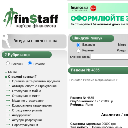
Швидкий пошу
Вакансія
Місто
Резюме
Розділ
Рубрикатор
Ключові слова
Вакансії
Резюме
Резюме № 4835
Банки
Страхові компанії
FinStaff
>
Резюме в страховании
>
Організація та розвиток продажів
Автотранспортне страхування
Страхування майна
Страхування життя
Резюме №
4835
Медичне страхування
Опубліковано:
17.12.2008 р.
Рубрика:
Різне
Корпоративне страхування
Страхування ризиків
Аналитик / к
Андеррайтінг
Актуарні розрахунки
Стартова зарплата:
20000 грн.
Перестрахування
Тип роботи:
Повний робочий день