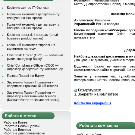
Компанія:
International house
Місто: Днепропетровск Період: 7 месяц
Керівник центру ІТ-безпеки
Іноземні мови
Головний економіст департаменту
планування і контролю
Англійська:
Розмовна
Украинский:
Вільно володію
Головний економіст департаменту
планування і контролю
Рівень володіння комп'ютером:
дос
Комп'ютерні навички:
Office, mat
Керівник проєктів і програм (small
пользователя
business product owner)
Головний економіст Управління
валютного нагляду
Додат
Chief Risk Officer (CRO) — Головний
Найбільш важливі досягнення в житті
ризик-менеджер Банку
Два красных диплома, участие в форм
Chief Compliance Officer (CCO) —
Відомості:
Важно не наличие готов
Директор департаменту комплаєнсу
самостоятельно найти в кратчайшие ср
Голова Правління Банку
Заняття у вільний час (улюблен
информационные технологии, финанс
Заступник Голови Правління -
напрямок «Транзакційний бізнес»
Роздрукувати
Заступник Голови Правління —
Зберегти на комп'ютері
Директор інвестиційного бізнесу
(Казначейство та Фінансові ринки)
Контактна інформація
Робота в містах
Работа в Киеве
Робота в компаніях
Работа в Белой Церкви
Работа в Виннице
Работа в Днепропетровске
работа отп банк