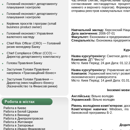
частичное снятие; перечисление проце
Головний економіст департаменту
согласование нестандартных процен
планування і контролю
нижнего и верхнего порогов). Формир
отправка реестров коммунальных плат
Головний економіст департаменту
планування і контролю
Керівник проєктів і програм (small
business product owner)
Навчальний заклад:
Херсонский Наци
Головний економіст Управління
Дата закінчення:
2006-07-01
валютного нагляду
Факультет:
Економики и предпринима
Спеціальність:
Економика предприят
Chief Risk Officer (CRO) — Головний
ризик-менеджер Банку
Кур
Chief Compliance Officer (CCO) —
Назва курсу/тренінгу:
Сметное дело с
Директор департаменту комплаєнсу
Компанія:
ДП "Фесто"
Голова Правління Банку
Місто: Киев Період: 24 дня Дата: 01.12.
Заступник Голови Правління -
Назва курсу/тренінгу:
Управление ак
напрямок «Транзакційний бізнес»
Компанія:
Украинский мнститут розвит
економического университета
Заступник Голови Правління —
Місто: Киев Період: 14 дней Дата: 01.01
Директор інвестиційного бізнесу
(Казначейство та Фінансові ринки)
Іноземні мови
Англійська:
Вільно володію
Украинский:
Вільно володію
Робота в містах
Рівень володіння комп'ютером:
дос
Работа в Киеве
Комп'ютерні навички:
Windows, ms o
Работа в Белой Церкви
банковской программы Б-2.
Работа в Виннице
Работа в Днепропетровске
Работа в Житомире
Додат
Работа в Запорожье
Работа в Ивано-Франковске