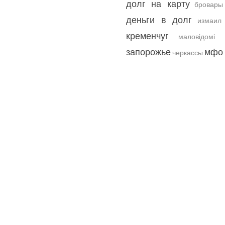
долг на карту
бровары
деньги в долг
измаил
кременчуг
маловідомі
запорожье
мфо 
черкассы