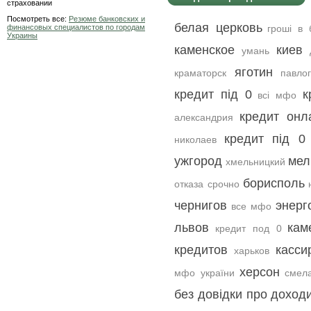
страховании
Посмотреть все:
Резюме банковских и
белая церковь
финансовых специалистов по городам
гроші в 
Украины
каменское
киев
умань
яготин
краматорск
павло
кредит під 0
к
всі мфо
кредит онл
александрия
кредит під 0 
николаев
ужгород
мел
хмельницкий
борисполь
отказа срочно
чернигов
энерг
все мфо
львов
кам
кредит под 0
кредитов
касси
харьков
херсон
мфо україни
смел
без довідки про доход