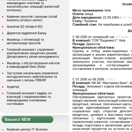
міжнародних платежів та
Особи
казначейських операцій (валютний
контроль)
Місто проживання:
Київ
Освіта:
вища
Керівник проєктів і програм (small
Дата народження:
22.09.1984 г.
(41 год
business product owner)
Стать:
Чоловіча
Сімейний стан:
Не перебуваю в шлюбі,
Аналітик Б2 (Analyst B2)
До
Директор відділення Банку
C 08.2006 по теперішній час
(20 років )
Фахівець з оптимізації та
В компанії:
ТОВ "Будинвест", Київ
автоматизації проєктів
Посада:
Директор
Функціональні обов'язки:
Головний економіст управління
Оценка и отбор инвестиционных п
корпоративних кредитних ризиків
организация и анализ маркетинговых 
Департаменту ризик-менеджменту
реализация бизнес-планов; разраб
земельного участка; построение гр
Фахівець з обслуговування клієнтів
организациями и согласующими 
в міжнародний банк (Київ)
составление и контроль за выполнени
Заступник начальника управління
методологічного забезпечення та
C 07.2006 по 08.2006
(1 міс.)
навчання з питань ПВК/ФТ
В компанії:
КФ АБ “Факториал Банк”, К
Посада:
Экономист отдела обслуживан
Аудитор
операцый
Головний економіст відділу по
Функціональні обов'язки:
взаємодії з національними та
Обслуживание зарплатных проектов,
міжнародними платіжними
предоставление консультаций клиентам
системами
кредитные, личные, пенсионные карты
картам. идентификация клиентов, 
социальных карт, открытия депозит
кредитных, целевых и массовых плат
связанных с карточными продукт
Вакансії NEW
(привлечение клиентов; согласование 
вклада; подготовка и заключение депо
начисление процентов на остатки по 
Керівник центру ІТ-безпеки