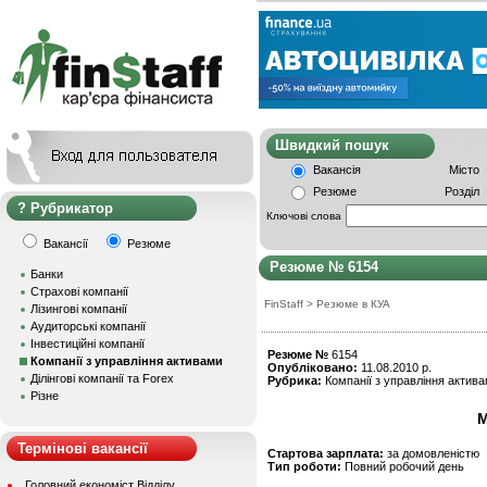
Швидкий пошу
Вакансія
Місто
Резюме
Розділ
Рубрикатор
Ключові слова
Вакансії
Резюме
Резюме № 6154
Банки
Страхові компанії
FinStaff
>
Резюме в КУА
Лізингові компанії
Аудиторські компанії
Інвестиційні компанії
Резюме №
6154
Компанії з управління активами
Опубліковано:
11.08.2010 р.
Ділінгові компанії та Forex
Рубрика:
Компанії з управління актив
Різне
М
Термінові вакансії
Стартова зарплата:
за домовленістю
Тип роботи:
Повний робочий день
Головний економіст Відділу