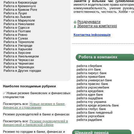
Заняття у вільний час (улюблений
Работа в Кировограде
имеются водительские права категори
Работа в Кременчуге
коммуникабельность, умение руковод
Работа в Кривом Роге
ответственность, честность. Хобби – с
Работа в Луцке
Работа во Львове
Работа в Мариуполе
Роздрукувати
Работа в Николаеве
Зберегти на комп'ютері
Работа в Одессе
Работа в Полтаве
Контактна інформація
Работа в Ровно
Работа в Сумах
Работа в Тернополе
Работа в Ужгороде
Работа в Харькове
Работа в Херсоне
Работа в Хмельницком
Робота в компаніях
Работа в Черкассах
Работа в Чернигове
работа сбербанк
Работа в Черновцах
работа отп банк
Работа в Других городах
работа пиреус банк
работа приватбанк
работа универсал банк
работа правэкс банк
Наиболее посещаемые рубрики
работа укрэксимбанк
работа кредобанк
✅ Новые резюме банковских и финансовых
работа идея банк
специалистов
работа ощадбанк
работа пзу украина
Посмотреть все:
Новые резюме в банке,
работа креди агриколь банк
финансах и страховании
работа глобус банк
работа банк пивденный
Резюме руководителей в банке и финансах
работа укргазбанк
работа радабанк
Посмотреть все:
Резюме руководителей в
финансовой и банковской сфере
Резюме по городам в банке, финансах и
Швидкий перехід