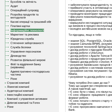
Бухоблік та звітність
• забезпечувати працездатність т
Аудит
• приймати участь в оптимізації с
Операційний супровід
• оперативно реагувати на некор
• проводити моніторинг працездатн
Розробка продуктів та
• фіксувати помилки/інциденти та
методологія
вирішення;
Касові операції та грошовий обіг
• вирішувати нестандартні ситуації
що виникли в процесі експлуатації
Платіжні картки
• володiти англiйською мовою на рi
Інформаційні технології
Маркетинг та реклама
Ти підходиш, якщо в тебе:
Юридична служба
• знання SQL: PostgreSQL, Oracle
Стягнення заборгованості
• знання Camunda BPMN, розумінн
• розуміння технологій Spring/Jav
Служба безпеки
• досвід роботи з підходом Rest/R
Управління персоналом
• досвід роботи з Unix/Linux;
Діловодство
• досвід роботи з Apache Tomcat 8,
• досвід роботи з продуктами iнт
Розвиток філіальної мережі
• бажано досвід роботи з Docker, 
Філії та відділення банку
• розуміння банківських процесів 
(керівники)
• досвід роботи з системам контрол
• розуміння систем логування і тр
Адміністративно-господарська
Kibana;
частина
• розуміння та досвід роботи з си
Різне
Страхові компанії
Чому потрібно йти саме до нас?
Тому що щодня ми створюємо май
Лізингові компанії
А також пам’ятай, що:
Аудиторські компанії
• Є сенс бути з тими, хто піклуєть
Інвестиційні компанії
• Є сенс обирати: працювати з дом
формат роботи.
Компанії з управління активами
• Є сенс почати з легкого старту 
Ділінгові компанії та Forex
тобою та надихати.
Різне
• Є сенс прогресивно навчатися т
Bank.