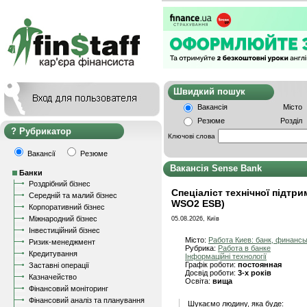
Швидкий пошу
Вакансія
Місто
Резюме
Розділ
Рубрикатор
Ключові слова
Вакансії
Резюме
Вакансія Sense Bank
Банки
Роздрібний бізнес
Спеціаліст технічної підтри
Середній та малий бізнес
WSO2 ESB)
Корпоративний бізнес
Міжнародний бізнес
05.08.2026, Київ
Інвестиційний бізнес
Місто:
Работа Киев: банк, финанс
Ризик-менеджмент
Рубрика:
Работа в банке
Кредитування
Інформаційні технології
Графік роботи:
постоянная
Заставні операції
Досвід роботи:
3-х років
Казначейство
Освіта:
вища
Фінансовий моніторинг
Фінансовий аналіз та планування
Шукаємо людину, яка буде: