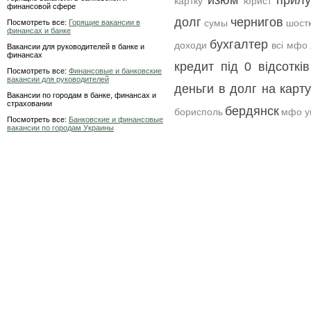
изюм
прилу
картку
юрист
финансовой сфере
долг
чернигов
сумы
шост
Посмотреть все:
Горящие вакансии в
финансах и банке
бухгалтер
доходи
всі мфо
Вакансии для руководителей в банке и
финансах
кредит під 0 відсотків
Посмотреть все:
Финансовые и банковские
вакансии для руководителей
деньги в долг на карту
Вакансии по городам в банке, финансах и
страховании
бердянск
борисполь
мфо у
Посмотреть все:
Банковские и финансовые
вакансии по городам Украины