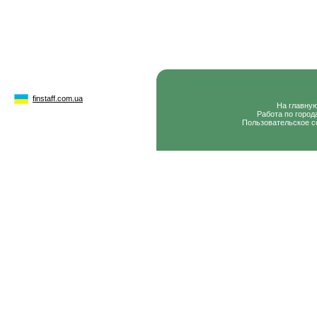
finstaff.com.ua
На главну
Работа по город
Пользовательское с