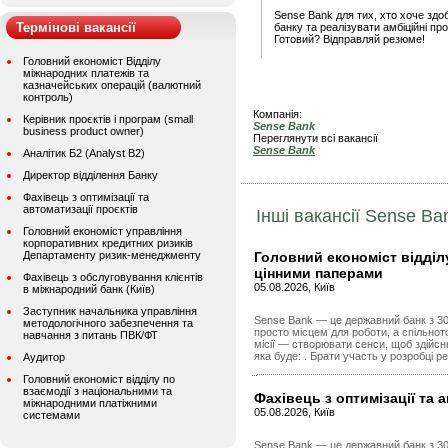
Sense Bank для тих, хто хоче здоб
Термінові вакансії
банку та реалізувати амбіційні про
Готовий? Відправляй резюме!
Головний економіст Відділу
міжнародних платежів та
казначейських операцій (валютний
контроль)
Компанія:
Керівник проєктів і програм (small
Sense Bank
business product owner)
Переглянути всі вакансії
Sense Bank
Аналітик Б2 (Analyst B2)
Директор відділення Банку
Фахівець з оптимізації та
автоматизації проєктів
Інші вакансії Sense Ba
Головний економіст управління
корпоративних кредитних ризиків
Департаменту ризик-менеджменту
Головний економіст відділ
цінними паперами
Фахівець з обслуговування клієнтів
05.08.2026, Київ
в міжнародний банк (Київ)
Заступник начальника управління
Sense Bank — це державний банк з 30 
методологічного забезпечення та
просто місцем для роботи, а спільно
навчання з питань ПВК/ФТ
місії — створювати сенси, щоб здійсн
яка буде: . Брати участь у розробці ре
Аудитор
Головний економіст відділу по
взаємодії з національними та
Фахівець з оптимізації та 
міжнародними платіжними
05.08.2026, Київ
системами
Sense Bank — це державний банк з 30 