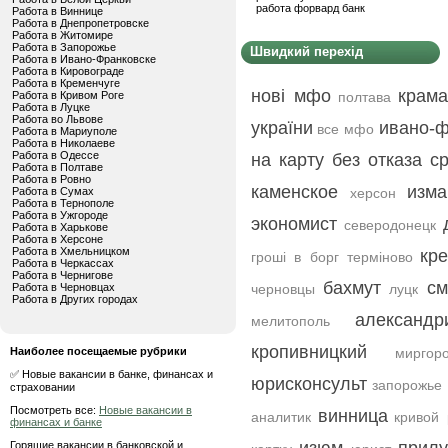
работа форвард банк
Работа в Виннице
Работа в Днепропетровске
Работа в Житомире
Работа в Запорожье
Швидкий перехід
Работа в Ивано-Франковске
Работа в Кировограде
Работа в Кременчуге
нові мфо
крама
Работа в Кривом Роге
полтава
Работа в Луцке
Работа во Львове
україни
ивано-ф
все мфо
Работа в Мариуполе
Работа в Николаеве
Работа в Одессе
на карту без отказа с
Работа в Полтаве
Работа в Ровно
каменское
изма
Работа в Сумах
херсон
Работа в Тернополе
Работа в Ужгороде
экономист
северодонецк
Работа в Харькове
Работа в Херсоне
Работа в Хмельницком
кр
гроші в борг терміново
Работа в Черкассах
Работа в Чернигове
бахмут
см
Работа в Черновцах
черновцы
луцк
Работа в Других городах
александр
мелитополь
кропивницкий
Наиболее посещаемые рубрики
миргор
✅ Новые вакансии в банке, финансах и
юрисконсульт
запорожье
страховании
Посмотреть все:
Новые вакансии в
винница
аналитик
кривой 
финансах и банке
Горящие вакансии в банковской и