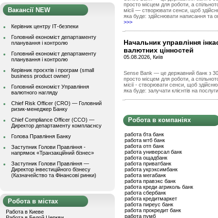
просто місцем для роботи, а спільно
Вакансії NEW
місії — створювати сенси, щоб здійсн
яка буде: здійснювати написання та о
>>>
Керівник центру ІТ-безпеки
Головний економіст департаменту
Начальник управління інкас
планування і контролю
валютних цінностей
Головний економіст департаменту
05.08.2026, Київ
планування і контролю
Керівник проєктів і програм (small
Sense Bank — це державний банк з 30 
business product owner)
просто місцем для роботи, а спільно
місії - створювати сенси, щоб здійсн
Головний економіст Управління
яка буде: залучати клієнтів на послуги
валютного нагляду
Chief Risk Officer (CRO) — Головний
ризик-менеджер Банку
Робота в компаніях
Chief Compliance Officer (CCO) —
Директор департаменту комплаєнсу
работа бта банк
Голова Правління Банку
работа мтб банк
работа отп банк
Заступник Голови Правління -
работа универсал банк
напрямок «Транзакційний бізнес»
работа ощадбанк
Заступник Голови Правління —
работа приватбанк
Директор інвестиційного бізнесу
работа укрэксимбанк
(Казначейство та Фінансові ринки)
работа мегабанк
работа правэкс банк
работа креди агриколь банк
работа сбербанк
работа кредитмаркет
Робота в містах
работа пиреус банк
работа прокредит банк
Работа в Киеве
работа пумб
Работа в Белой Церкви