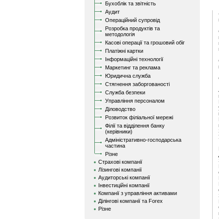
Бухоблік та звітність
Аудит
Операційний супровід
Розробка продуктів та
методологія
Касові операції та грошовий обіг
Платіжні картки
Інформаційні технології
Маркетинг та реклама
Юридична служба
Стягнення заборгованості
Служба безпеки
Управління персоналом
Діловодство
Розвиток філіальної мережі
Філії та відділення банку
(керівники)
Адміністративно-господарська
частина
Різне
Страхові компанії
Лізингові компанії
Аудиторські компанії
Інвестиційні компанії
Компанії з управління активами
Ділінгові компанії та Forex
Різне