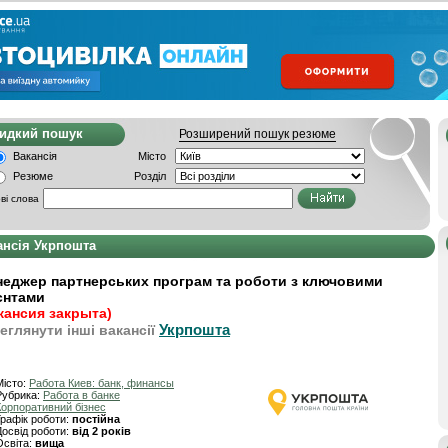
видкий пошук
Розширений пошук резюме
Вакансія
Місто
Резюме
Розділ
ві слова
ансія Укрпошта
еджер партнерських програм та роботи з ключовими
єнтами
кансия закрыта)
Укрпошта
еглянути інші вакансії
Місто:
Работа Киев: банк, финансы
Рубрика:
Работа в банке
Корпоративний бізнес
Графік роботи:
постійна
Досвід роботи:
від 2 років
Освіта:
вища