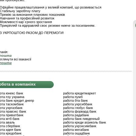
Ми пропонуємо:
Офіційне працевлаштування у великій компанії, що розвивається
Стабільну заробітну плату
Премію за виконання планових показників
Навчання та професійний розвиток
Можливості кар´єрного зростання
Прикріпляй та відправляй своє резюме нижче за посиланням.
З УКРПОШТОЮ РАЗОМ ДО ПЕРЕМОГИ!
анія:
рпошта
глянути всі вакансії
рпошта
обота в компаніях
ота юнекс банк
работа кредитмаркет
ота пзу украина
работа пумб
ота банк кредит днепр
работа бта банк
ота таскомбанк
работа укрсиббанк
ота укргазбанк
работа глобус банк
ота правэкс банк
работа форвард банк
ота приватбанк
работа радабанк
ота мтб банк
работа банк пивденный
ота аваль
работа креди агриколь банк
ота сбербанк
работа укрэксимбанк
ота идея банк
работа мегабанк
ота кредобанк
работа ощадбанк