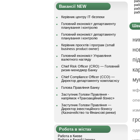
раб
раб
Вакансії NEW
раб
раб
Керівник центру ІТ-безпеки
Головний економіст департаменту
Шви
планування і контролю
Головний економіст департаменту
планування і контролю
ни
Керівник проєктів і програм (small
но
business product owner)
Головний економіст Управління
пі
валютного нагляду
Chief Risk Officer (CRO) — Головний
ка
ризик-менеджер Банку
Chief Compliance Officer (CCO) —
му
Директор департаменту комплаєнсу
Голова Правління Банку
мф
Заступник Голови Правління -
напрямок «Транзакційний бізнес»
опе
Заступник Голови Правління —
Директор інвестиційного бізнесу
изм
(Казначейство та Фінансові ринки)
гр
Робота в містах
оде
Работа в Киеве
Работа в Белой Церкви