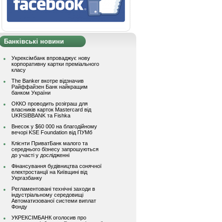
Банківські новини
Укрексімбанк впроваджує нову
корпоративну картки преміального
класу
The Banker вкотре відзначив
Райффайзен Банк найкращим
банком України
ОККО проводить розіграш для
власників карток Mastercard від
UKRSIBBANK та Fishka
Внесок у $60 000 на благодійному
вечорі KSE Foundation від ПУМб
Клієнти ПриватБанк малого та
середнього бізнесу запрошуються
до участі у дослідженні
Фінансування будівництва сонячної
електростанції на Київщині від
Укргазбанку
Регламентовані технічні заходи в
індустріальному середовищі
Автоматизованої системи виплат
Фонду
УКРЕКСІМБАНК оголосив про