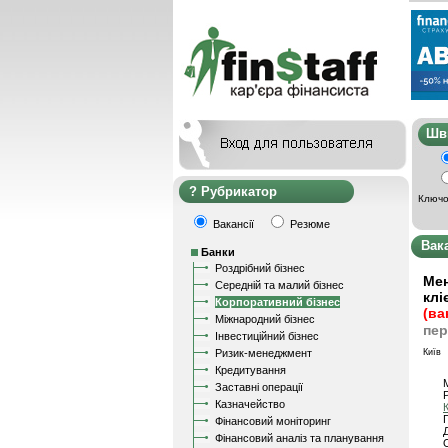
Ш
Рубрикатор
Ключо
Вакансії
Резюме
Вак
Банки
Роздрібний бізнес
Мен
Середній та малий бізнес
клі
Корпоративний бізнес
(ва
Міжнародний бізнес
пер
Інвестиційний бізнес
Ризик-менеджмент
Київ
Кредитування
Заставні операції
Казначейство
Фінансовий моніторинг
Фінансовий аналіз та планування