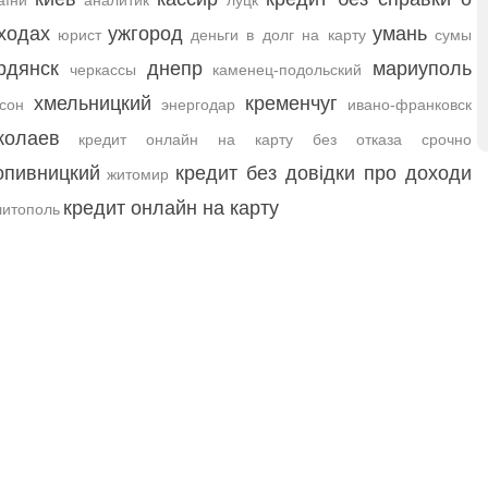
аїни
аналитик
луцк
ходах
ужгород
умань
юрист
деньги в долг на карту
сумы
рдянск
днепр
мариуполь
черкассы
каменец-подольский
хмельницкий
кременчуг
сон
энергодар
ивано-франковск
колаев
кредит онлайн на карту без отказа срочно
опивницкий
кредит без довідки про доходи
житомир
кредит онлайн на карту
итополь