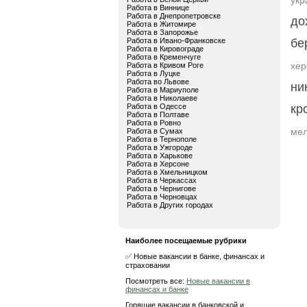
укр
Работа в Виннице
Работа в Днепропетровске
до
Работа в Житомире
Работа в Запорожье
Работа в Ивано-Франковске
бе
Работа в Кировограде
Работа в Кременчуге
хер
Работа в Кривом Роге
Работа в Луцке
Работа во Львове
ни
Работа в Мариуполе
Работа в Николаеве
Работа в Одессе
кр
Работа в Полтаве
Работа в Ровно
мел
Работа в Сумах
Работа в Тернополе
Работа в Ужгороде
Работа в Харькове
Работа в Херсоне
Работа в Хмельницком
Работа в Черкассах
Работа в Чернигове
Работа в Черновцах
Работа в Других городах
Наиболее посещаемые рубрики
✅ Новые вакансии в банке, финансах и
страховании
Посмотреть все:
Новые вакансии в
финансах и банке
Горящие вакансии в банковской и