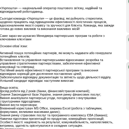
«Укрпошта» — національний оператор поштового зв’язку, надійний та
відповідальний роботодавець.
Сьогодні команда «Укрпошти» — це фахівці, які руйнують стереотипи,
щоденно працюють над підвищенням ефективності логістичних процесів,
вдосконаленням якості сервісу та зручності для Клієнта. Команда, яка завжди
готова до нових викликів та виконання важливих місій!
Саме зараз ми шукаємо Менеджера партнерських програм та роботи з
ключовими клієнтами
Основні обов`язки:
Активний пошук потенційних партнерів, які можуть надавати або генерувати
потенційних клієнтів;
Встановлення та управління партнерськими відносинами: розробка та
управління стратегічними партнерствами, забезпечення ефективної
комунікації та співпраці;
Постійний аналіз ефективності партнерської програми та внесення
відповідних корекцій для досягнення поставлених цілей;
Забезпечувати відповідну документацію та звітність щодо діяльності відділу.
Успішний кандидат відповідає наступним вимогам:
Вища освіта;
Досвід роботи від 2 років (банки, фінансові/страхові компанії);
Знання Законодавчої бази України, знання ринку фінансових послуг;
Вміння аналізувати партнерські угоди, погоджувати з внутрішніми
структурними підрозділами;
Вміння вести переговори;
Впевнений користувач MS Office, зокрема Excel (робота з таблицями,
формулами, великими масивами даних);
Знання ринку страхових послуг та програмного комплексу ЄВА (бажано);
Навички підготовки презентацій по продуктам, комерційних пропозицій;
Особисті якості: націленість на результат, комунікабельність, наполегливість,
витримка, здатність орієнтуватися в складних ситуаціях.