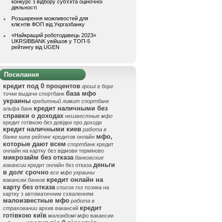
конкурс з відбору суб’єкта оціночної
діяльності
Розширення можливостей для
клієнтів ФОП від Укргазбанку
«Найкращий роботодавець 2023»
UKRSIBBANK увійшов у ТОП-5
рейтингу від UGEN
Посилання
кредит под 0 процентов
гроші в борг
база мфо
точки выдачи спортбанк
украины
кредитный лимит спортбанк
кредит наличными без
альфа банк
справки о доходах
неизвестные мфо
кредит готівкою без довідки про доходи
кредит наличными киев
работа в
мфо,
банке киев
рейтинг кредитов онлайн
которые дают всем
спортбанк
кредит
онлайн на картку без відмови терміново
микрозайм без отказа
банковские
деньги
вакансии
кредит онлайн без отказа
в долг срочно
все мфо украины
кредит онлайн на
вакансии банков
карту без отказа
список rss
позика на
картку з автоматичним схваленням
малоизвестные мфо
работа в
кредит
страховании
архив вакансий
готівкою київ
маловідомі мфо
вакансии