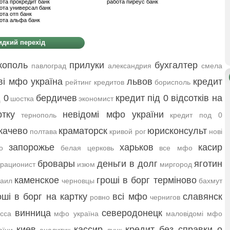
ота прокредит банк
работа пиреус банк
ота универсал банк
ота отп банк
ота альфа банк
дкий перехід
кополь
прилуки
бухгалтер
павлоград
александрия
смела
ві мфо україна
львов
кредит
рейтинг кредитов
борисполь
д 0
бердичев
кредит під 0 відсотків на
шостка
экономист
ртку
невідомі мфо україни
тернополь
кредит под 0
качево
краматорск
юрисконсульт
полтава
кривой рог
нові
запорожье
харьков
касир
о
белая церковь
все мфо
бровары
деньги в долг
яготин
рационист
изюм
миргород
каменское
гроші в борг терміново
аил
черновцы
бахмут
оші в борг на картку
всі мфо
славянск
ровно
чернигов
винница
северодонецк
сса
мфо україна
маловідомі мфо
киев
кассир
кредит без справки о