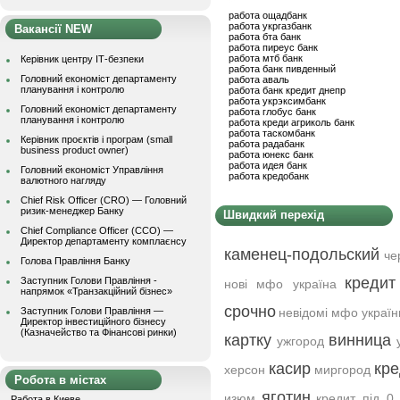
работа ощадбанк
работа укргазбанк
Вакансії NEW
работа бта банк
работа пиреус банк
работа мтб банк
Керівник центру ІТ-безпеки
работа банк пивденный
Головний економіст департаменту
работа аваль
планування і контролю
работа банк кредит днепр
работа укрэксимбанк
Головний економіст департаменту
работа глобус банк
планування і контролю
работа креди агриколь банк
работа таскомбанк
Керівник проєктів і програм (small
работа радабанк
business product owner)
работа юнекс банк
работа идея банк
Головний економіст Управління
работа кредобанк
валютного нагляду
Chief Risk Officer (CRO) — Головний
ризик-менеджер Банку
Швидкий перехід
Chief Compliance Officer (CCO) —
Директор департаменту комплаєнсу
каменец-подольский
че
Голова Правління Банку
кредит
Заступник Голови Правління -
нові мфо україна
напрямок «Транзакційний бізнес»
срочно
Заступник Голови Правління —
невідомі мфо україн
Директор інвестиційного бізнесу
(Казначейство та Фінансові ринки)
картку
винница
ужгород
касир
кре
херсон
миргород
Робота в містах
яготин
изюм
кредит під 0 
Работа в Киеве