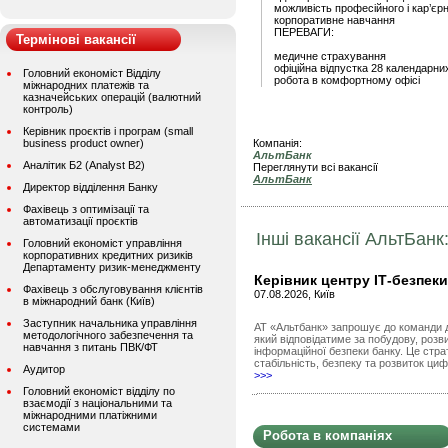
можливість професійного і кар’єр
корпоративне навчання
ПЕРЕВАГИ:
Термінові вакансії
медичне страхування
офіційна відпустка 28 календарних
Головний економіст Відділу
робота в комфортному офісі
міжнародних платежів та
казначейських операцій (валютний
контроль)
Керівник проєктів і програм (small
business product owner)
Компанія:
АльтБанк
Аналітик Б2 (Analyst B2)
Переглянути всі вакансії
АльтБанк
Директор відділення Банку
Фахівець з оптимізації та
автоматизації проєктів
Інші вакансії АльтБанк
Головний економіст управління
корпоративних кредитних ризиків
Департаменту ризик-менеджменту
Керівник центру ІТ-безпеки
Фахівець з обслуговування клієнтів
07.08.2026, Київ
в міжнародний банк (Київ)
Заступник начальника управління
АТ «Альтбанк» запрошує до команди д
методологічного забезпечення та
який відповідатиме за побудову, роз
навчання з питань ПВК/ФТ
інформаційної безпеки банку. Це стра
стабільність, безпеку та розвиток циф
Аудитор
>>>
Головний економіст відділу по
взаємодії з національними та
міжнародними платіжними
системами
Робота в компаніях