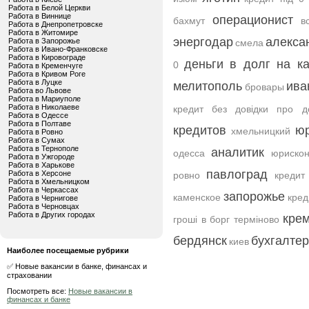
Работа в Белой Церкви
Работа в Виннице
операционист
бахмут
в
Работа в Днепропетровске
Работа в Житомире
энергодар
алекса
Работа в Запорожье
смела
Работа в Ивано-Франковске
Работа в Кировограде
деньги в долг на ка
0
Работа в Кременчуге
Работа в Кривом Роге
Работа в Луцке
мелитополь
ива
бровары
Работа во Львове
Работа в Мариуполе
Работа в Николаеве
кредит без довідки про д
Работа в Одессе
Работа в Полтаве
кредитов
ю
хмельницкий
Работа в Ровно
Работа в Сумах
Работа в Тернополе
аналитик
одесса
юрискон
Работа в Ужгороде
Работа в Харькове
павлоград
Работа в Херсоне
ровно
кредит
Работа в Хмельницком
Работа в Черкассах
запорожье
каменское
кред
Работа в Чернигове
Работа в Черновцах
Работа в Других городах
крем
гроші в борг терміново
бердянск
бухгалтер
киев
Наиболее посещаемые рубрики
✅ Новые вакансии в банке, финансах и
страховании
Посмотреть все:
Новые вакансии в
финансах и банке