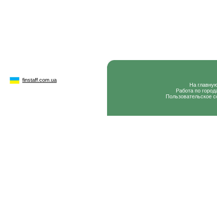
finstaff.com.ua
На главну
Работа по город
Пользовательское с