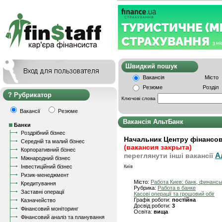
Швидкий пошу
Вакансія
Місто
Резюме
Розділ
Рубрикатор
Ключові слова
Вакансії
Резюме
Вакансія АльтБанк
Банки
Роздрібний бізнес
Начальник Центру фінансово
Середній та малий бізнес
(вакансия закрыта)
Корпоративний бізнес
А
переглянути інші вакансії
Міжнародний бізнес
Інвестиційний бізнес
Київ
Ризик-менеджмент
Місто:
Работа Киев: банк, финанс
Кредитування
Рубрика:
Работа в банке
Заставні операції
Касові операції та грошовий обіг
Графік роботи:
постійна
Казначейство
Досвід роботи:
3
Фінансовий моніторинг
Освіта:
вища
Фінансовий аналіз та планування