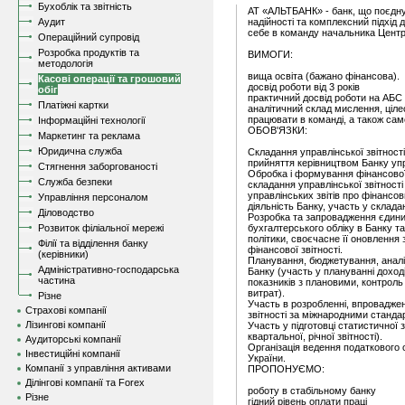
Бухоблік та звітність
АТ «АЛЬТБАНК» - банк, що поєднує
Аудит
надійності та комплексний підхід 
себе в команду начальника Центру
Операційний супровід
Розробка продуктів та
ВИМОГИ:
методологія
вища освіта (бажано фінансова).
Касові операції та грошовий
досвід роботи від 3 років
обіг
практичний досвід роботи на АБС
Платіжні картки
аналітичний склад мислення, ціле
працювати в команді, а також сам
Інформаційні технології
ОБОВ'ЯЗКИ:
Маркетинг та реклама
Юридична служба
Складання управлінської звітност
прийняття керівництвом Банку уп
Стягнення заборгованості
Обробка і формування фінансової 
Служба безпеки
складання управлінської звітності 
управлінських звітів про фінансови
Управління персоналом
діяльність Банку, участь у складан
Діловодство
Розробка та запровадження єдини
Розвиток філіальної мережі
бухгалтерського обліку в Банку т
політики, своєчасне її оновлення
Філії та відділення банку
фінансової звітності.
(керівники)
Планування, бюджетування, аналіз
Адміністративно-господарська
Банку (участь у плануванні доход
частина
показників з плановими, контроль
витрат).
Різне
Участь в розробленні, впровадженн
Страхові компанії
звітності за міжнародними станда
Лізингові компанії
Участь у підготовці статистичної з
квартальної, річної звітності).
Аудиторські компанії
Організація ведення податкового 
Інвестиційні компанії
України.
Компанії з управління активами
ПРОПОНУЄМО:
Ділінгові компанії та Forex
роботу в стабільному банку
Різне
гідний рівень оплати праці