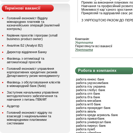
Премію за виконання планових по
Навчання та професійний розвит
Термінові вакансії
Можливості кар´єрного зростання
Прикріпляй та відправляй своє р
Головний економіст Відділу
З УКРПОШТОЮ РАЗОМ ДО ПЕР
міжнародних платежів та
казначейських операцій (валютний
контроль)
Керівник проєктів і програм (small
business product owner)
Компанія:
Укрпошта
Аналітик Б2 (Analyst B2)
Переглянути всі вакансії
Укрпошта
Директор відділення Банку
Фахівець з оптимізації та
автоматизації проєктів
Головний економіст управління
Робота в компаніях
корпоративних кредитних ризиків
Департаменту ризик-менеджменту
работа юнекс банк
Фахівець з обслуговування клієнтів
работа укрэксимбанк
в міжнародний банк (Київ)
работа пзу украина
работа глобус банк
Заступник начальника управління
работа отп банк
методологічного забезпечення та
работа бта банк
навчання з питань ПВК/ФТ
работа мегабанк
работа мтб банк
Аудитор
работа прокредит банк
работа аваль
Головний економіст відділу по
работа креди агриколь банк
взаємодії з національними та
работа приватбанк
міжнародними платіжними
работа универсал банк
системами
работа пиреус банк
работа пумб
работа сбербанк