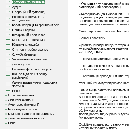
Бухоблік та звітність
«Укрпошта» — національний опера
Аудит
відповідальний роботодавець.
Операційний супровід
Сьогодні команда «Укрпошти» — ц
Розробка продуктів та
щоденно працюють над підвищення
методологія
вдосконаленням якості сервісу та
готова до нових викликів та викон
Касові операції та грошовий обіг
Платіжні картки
Саме зараз ми шукаємо Начальник
Інформаційні технології
Основні обов’язки:
Маркетинг та реклама
Юридична служба
Організація ведення бухгалтерськ
— придбання/списання/введення в
Стягнення заборгованості
ОЗ, НМА, ІНМА;
Служба безпеки
— придбання/використання/рух кап
Управління персоналом
Діловодство
— податкового кредиту, податкови
Розвиток філіальної мережі
необоротних активів;
Філії та відділення банку
— організація проведення інвента
(керівники)
Адміністративно-господарська
Успішний кандидат відповідає на
частина
Повна вища освіта за напрямом пі
Різне
підприємтсва;
Страхові компанії
Знання положень (стандартів) бухг
Лізингові компанії
в тому числі МСФЗ, податкового 
Вміння аналізувати діючі процеси 
Аудиторські компанії
інструкції, політики для впровад
Інвестиційні компанії
обліку Компанії;
Компанії з управління активами
Досвід роботи від 2х років, з досв
Ми пропонуємо:
Ділінгові компанії та Forex
Різне
Офіційне працевлаштування у вел
Стабільну заробітну плату