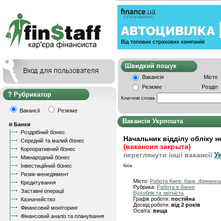
Швидкий пошу
Вакансія
Місто
Резюме
Розділ
Рубрикатор
Ключові слова
Вакансії
Резюме
Вакансія Укрпошта
Банки
Роздрібний бізнес
Начальник відділу обліку 
Середній та малий бізнес
(вакансия закрыта)
Корпоративний бізнес
У
переглянути інші вакансії
Міжнародний бізнес
Інвестиційний бізнес
Київ
Ризик-менеджмент
Місто:
Работа Киев: банк, финанс
Кредитування
Рубрика:
Работа в банке
Заставні операції
Бухоблік та звітність
Графік роботи:
постійна
Казначейство
Досвід роботи:
від 2 років
Фінансовий моніторинг
Освіта:
вища
Фінансовий аналіз та планування