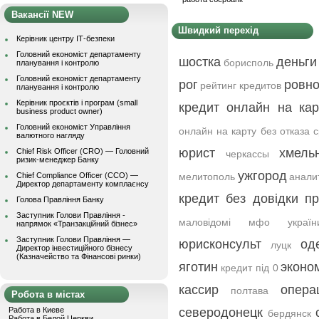
Вакансії NEW
Швидкий перехід
Керівник центру ІТ-безпеки
Головний економіст департаменту
шостка
деньги
борисполь
планування і контролю
Головний економіст департаменту
рог
ровн
рейтинг кредитов
планування і контролю
Керівник проєктів і програм (small
кредит онлайн на кар
business product owner)
Головний економіст Управління
онлайн на карту без отказа 
валютного нагляду
юрист
хмель
Chief Risk Officer (CRO) — Головний
черкассы
ризик-менеджер Банку
ужгород
Chief Compliance Officer (CCO) —
мелитополь
анали
Директор департаменту комплаєнсу
кредит без довідки п
Голова Правління Банку
Заступник Голови Правління -
маловідомі мфо україн
напрямок «Транзакційний бізнес»
Заступник Голови Правління —
юрисконсульт
од
луцк
Директор інвестиційного бізнесу
(Казначейство та Фінансові ринки)
яготин
эконо
кредит під 0
кассир
опера
полтава
Робота в містах
Работа в Киеве
северодонецк
бердянск
Работа в Белой Церкви