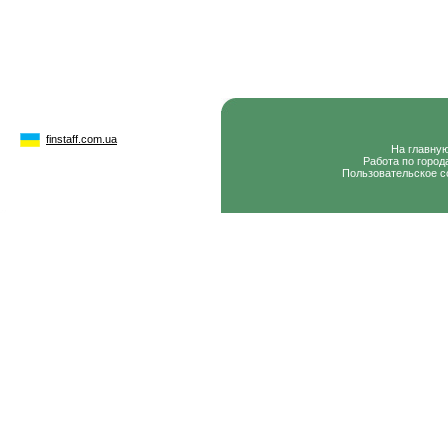
finstaff.com.ua
На главну
Работа по город
Пользовательское с