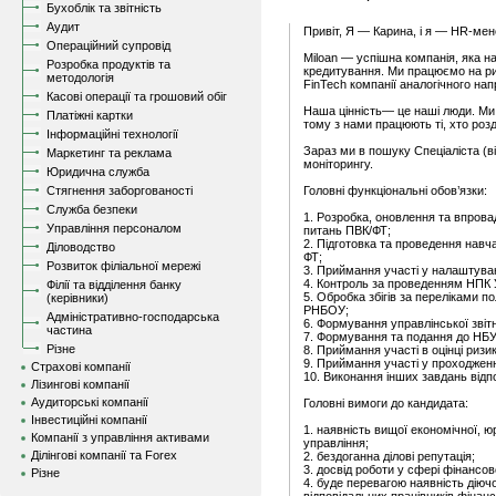
Бухоблік та звітність
Аудит
Привіт, Я — Карина, і я — HR-мен
Операційний супровід
Miloan — успішна компанія, яка на
Розробка продуктів та
кредитування. Ми працюємо на ри
методологія
FinTech компанії аналогічного нап
Касові операції та грошовий обіг
Наша цінність— це наші люди. Ми
Платіжні картки
тому з нами працюють ті, хто розді
Інформаційні технології
Зараз ми в пошуку Спеціаліста (ві
Маркетинг та реклама
моніторингу.
Юридична служба
Стягнення заборгованості
Головні функціональні обов’язки:
Служба безпеки
1. Розробка, оновлення та впрова
Управління персоналом
питань ПВК/ФТ;
2. Підготовка та проведення навч
Діловодство
ФТ;
Розвиток філіальної мережі
3. Приймання участі у налаштуван
4. Контроль за проведенням НПК 
Філії та відділення банку
5. Обробка збігів за переліками п
(керівники)
РНБОУ;
Адміністративно-господарська
6. Формування управлінської звітн
частина
7. Формування та подання до НБУ 
Різне
8. Приймання участі в оцінці риз
9. Приймання участі у проходженн
Страхові компанії
10. Виконання інших завдань відп
Лізингові компанії
Аудиторські компанії
Головні вимоги до кандидата:
Інвестиційні компанії
1. наявність вищої економічної, юр
Компанії з управління активами
управління;
Ділінгові компанії та Forex
2. бездоганна ділові репутація;
3. досвід роботи у сфері фінансов
Різне
4. буде перевагою наявність діюч