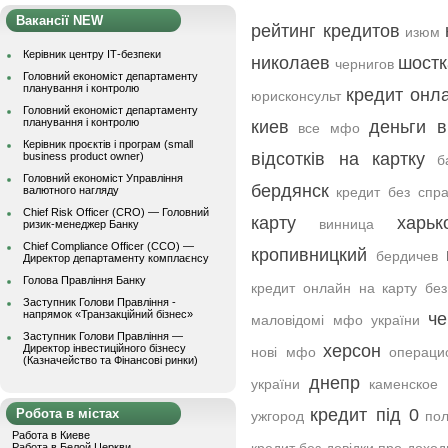
Вакансії NEW
рейтинг кредитов
изюм
Керівник центру ІТ-безпеки
николаев
шостк
чернигов
Головний економіст департаменту
планування і контролю
кредит онла
юрисконсульт
Головний економіст департаменту
планування і контролю
киев
деньги в
все мфо
Керівник проєктів і програм (small
відсотків на картку
business product owner)
б
Головний економіст Управління
бердянск
валютного нагляду
кредит без спр
Chief Risk Officer (CRO) — Головний
карту
харьк
винница
ризик-менеджер Банку
Chief Compliance Officer (CCO) —
кропивницкий
бердичев
Директор департаменту комплаєнсу
Голова Правління Банку
кредит онлайн на карту без
Заступник Голови Правління -
напрямок «Транзакційний бізнес»
че
маловідомі мфо україни
Заступник Голови Правління —
херсон
Директор інвестиційного бізнесу
нові мфо
операци
(Казначейство та Фінансові ринки)
днепр
україни
каменское
кредит під 0
Робота в містах
ужгород
по
Работа в Киеве
Работа в Белой Церкви