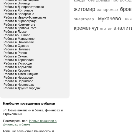
кредит без довідки про доход
Работа в Виннице
Работа в Днепропетровске
житомир
бро
запорожье
Работа в Житомире
Работа в Запорожье
Работа в Ивано-Франковске
мукачево
энергодар
ник
Работа в Кировограде
Работа в Кременчуге
кременчуг
аналит
яготин
Работа в Кривом Роге
Работа в Луцке
Работа во Львове
Работа в Мариуполе
Работа в Николаеве
Работа в Одессе
Работа в Полтаве
Работа в Ровно
Работа в Сумах
Работа в Тернополе
Работа в Ужгороде
Работа в Харькове
Работа в Херсоне
Работа в Хмельницком
Работа в Черкассах
Работа в Чернигове
Работа в Черновцах
Работа в Других городах
Наиболее посещаемые рубрики
✅ Новые вакансии в банке, финансах и
страховании
Посмотреть все:
Новые вакансии в
финансах и банке
Горящие вакансии в банковской и