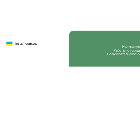
finstaff.com.ua
На главну
Работа по город
Пользовательское с