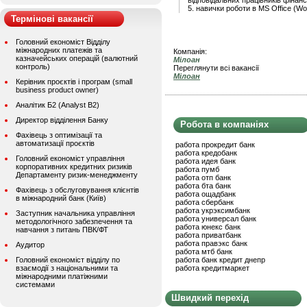
відповідальних працівників фінан
5. навички роботи в MS Office (Wor
Термінові вакансії
Головний економіст Відділу
міжнародних платежів та
Компанія:
казначейських операцій (валютний
Мілоан
контроль)
Переглянути всі вакансії
Мілоан
Керівник проєктів і програм (small
business product owner)
Аналітик Б2 (Analyst B2)
Директор відділення Банку
Робота в компаніях
Фахівець з оптимізації та
автоматизації проєктів
работа прокредит банк
работа кредобанк
Головний економіст управління
работа идея банк
корпоративних кредитних ризиків
работа пумб
Департаменту ризик-менеджменту
работа отп банк
работа бта банк
Фахівець з обслуговування клієнтів
работа ощадбанк
в міжнародний банк (Київ)
работа сбербанк
работа укрэксимбанк
Заступник начальника управління
работа универсал банк
методологічного забезпечення та
работа юнекс банк
навчання з питань ПВК/ФТ
работа приватбанк
работа правэкс банк
Аудитор
работа мтб банк
Головний економіст відділу по
работа банк кредит днепр
взаємодії з національними та
работа кредитмаркет
міжнародними платіжними
системами
Швидкий перехід