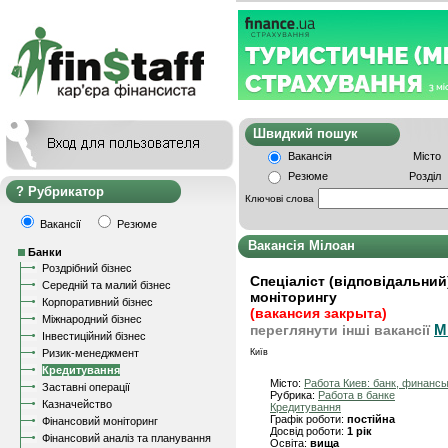
Швидкий пошу
Вакансія
Місто
Резюме
Розділ
Рубрикатор
Ключові слова
Вакансії
Резюме
Вакансія Мілоан
Банки
Роздрібний бізнес
Спеціаліст (відповідальний
Середній та малий бізнес
моніторингу
Корпоративний бізнес
(вакансия закрыта)
Міжнародний бізнес
М
переглянути інші вакансії
Інвестиційний бізнес
Ризик-менеджмент
Київ
Кредитування
Місто:
Работа Киев: банк, финанс
Заставні операції
Рубрика:
Работа в банке
Казначейство
Кредитування
Графік роботи:
постійна
Фінансовий моніторинг
Досвід роботи:
1 рік
Фінансовий аналіз та планування
Освіта:
вища