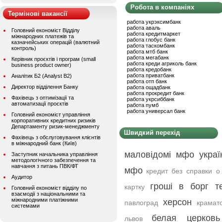
Робота в компаніях
Термінові вакансії
работа укрэксимбанк
работа аваль
Головний економіст Відділу
работа кредитмаркет
міжнародних платежів та
работа глобус банк
казначейських операцій (валютний
работа таскомбанк
контроль)
работа мтб банк
работа мегабанк
Керівник проєктів і програм (small
работа креди агриколь банк
business product owner)
работа кредобанк
работа приватбанк
Аналітик Б2 (Analyst B2)
работа отп банк
Директор відділення Банку
работа ощадбанк
работа прокредит банк
Фахівець з оптимізації та
работа укрсиббанк
автоматизації проєктів
работа пумб
работа универсал банк
Головний економіст управління
корпоративних кредитних ризиків
Департаменту ризик-менеджменту
Швидкий перехід
Фахівець з обслуговування клієнтів
в міжнародний банк (Київ)
маловідомі мфо украї
Заступник начальника управління
методологічного забезпечення та
навчання з питань ПВК/ФТ
мфо
кредит без справки о
Аудитор
гроші в борг т
картку
Головний економіст відділу по
взаємодії з національними та
міжнародними платіжними
херсон
павлоград
крамат
системами
белая церковь
львов