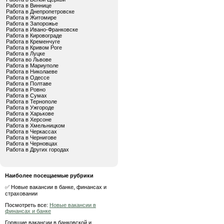
Работа в Виннице
Работа в Днепропетровске
Работа в Житомире
Работа в Запорожье
Работа в Ивано-Франковске
Работа в Кировограде
Работа в Кременчуге
Работа в Кривом Роге
Работа в Луцке
Работа во Львове
Работа в Мариуполе
Работа в Николаеве
Работа в Одессе
Работа в Полтаве
Работа в Ровно
Работа в Сумах
Работа в Тернополе
Работа в Ужгороде
Работа в Харькове
Работа в Херсоне
Работа в Хмельницком
Работа в Черкассах
Работа в Чернигове
Работа в Черновцах
Работа в Других городах
Наиболее посещаемые рубрики
✅ Новые вакансии в банке, финансах и
страховании
Посмотреть все:
Новые вакансии в
финансах и банке
Горящие вакансии в банковской и