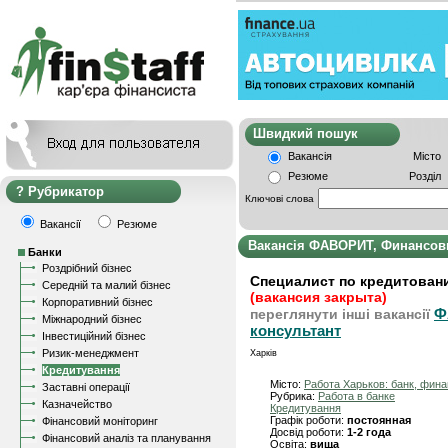
Швидкий пошу
Вакансія
Місто
Резюме
Розділ
Рубрикатор
Ключові слова
Вакансії
Резюме
Вакансія ФАВОРИТ, Финансов
Банки
Роздрібний бізнес
Специалист по кредитовани
Середній та малий бізнес
(вакансия закрыта)
Корпоративний бізнес
Ф
переглянути інші вакансії
Міжнародний бізнес
консультант
Інвестиційний бізнес
Ризик-менеджмент
Харків
Кредитування
Місто:
Работа Харьков: банк, фин
Заставні операції
Рубрика:
Работа в банке
Казначейство
Кредитування
Графік роботи:
постоянная
Фінансовий моніторинг
Досвід роботи:
1-2 года
Фінансовий аналіз та планування
Освіта:
вища