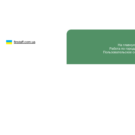
finstaff.com.ua
На главну
Работа по город
Пользовательское с