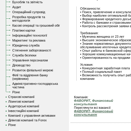
Бухоблік та звітність
Аудит
Обязанности:
Операційний супровід
• Поиск, привлечение и консульт
• Выбор наиболее оптимальной б
Розробка продуктів та
• Формирование кредитного дось
методологія
• Работа с банками и страховым
Касові операції та грошовий обіг
• Контроль рассмотрения заявки 
Платіжні картки
Требования:
Інформаційні технології
• Мужчина женщина от 23 лет
• Высшее экономическое образо
Маркетинг та реклама
• Знание нормативных документо
Юридична служба
обслуживание ипотечных кредит
Стягнення заборгованості
• Опыт работы в банковской сфер
• Хорошие коммуникационные ка
Служба безпеки
• Ориентированность на продажи
Управління персоналом
Условия:
Діловодство
• Конкурентная заработная плата
Розвиток філіальної мережі
• Полный социальный пакет
Філії та відділення банку
• Возможность получить опыт ра
(керівники)
компании
Адміністративно-господарська
частина
Різне
Страхові компанії
Компанія:
ФАВОРИТ, Финансовый
Лізингові компанії
консультант
Аудиторські компанії
Переглянути всі вакансії
Інвестиційні компанії
ФАВОРИТ, Финансовый
консультант
Компанії з управління активами
Ділінгові компанії та Forex
Різне