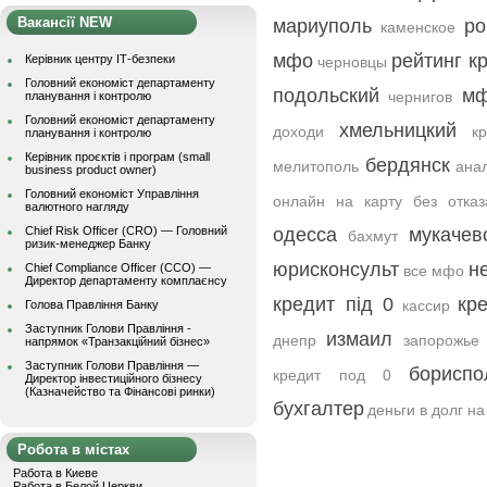
Вакансії NEW
мариуполь
ро
каменское
мфо
рейтинг к
Керівник центру ІТ-безпеки
черновцы
Головний економіст департаменту
подольский
мф
чернигов
планування і контролю
Головний економіст департаменту
хмельницкий
доходи
к
планування і контролю
Керівник проєктів і програм (small
бердянск
мелитополь
ана
business product owner)
Головний економіст Управління
онлайн на карту без отказ
валютного нагляду
Chief Risk Officer (CRO) — Головний
одесса
мукачев
бахмут
ризик-менеджер Банку
юрисконсульт
н
Chief Compliance Officer (CCO) —
все мфо
Директор департаменту комплаєнсу
кредит під 0
кр
кассир
Голова Правління Банку
Заступник Голови Правління -
измаил
днепр
запорожье
напрямок «Транзакційний бізнес»
Заступник Голови Правління —
бориспо
кредит под 0
Директор інвестиційного бізнесу
(Казначейство та Фінансові ринки)
бухгалтер
деньги в долг на
Робота в містах
Работа в Киеве
Работа в Белой Церкви