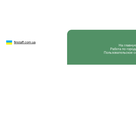
finstaff.com.ua
На главну
Работа по город
Пользовательское с