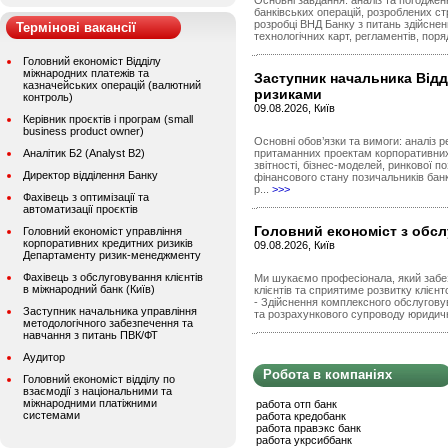
Основні завдання: аналіз та погоджен
банківських операцій, розроблених ст
розробці ВНД Банку з питань здійснен
Термінові вакансії
технологічних карт, регламентів, поряд
Головний економіст Відділу
міжнародних платежів та
Заступник начальника Відді
казначейських операцій (валютний
ризиками
контроль)
09.08.2026, Київ
Керівник проєктів і програм (small
business product owner)
Основні обов’язки та вимоги: аналіз р
Аналітик Б2 (Analyst B2)
притаманних проектам корпоративних 
звітності, бізнес-моделей, ринкової по
Директор відділення Банку
фінансового стану позичальників банк
р...
>>>
Фахівець з оптимізації та
автоматизації проєктів
Головний економіст з обс
Головний економіст управління
корпоративних кредитних ризиків
09.08.2026, Київ
Департаменту ризик-менеджменту
Фахівець з обслуговування клієнтів
Ми шукаємо професіонала, який забезп
в міжнародний банк (Київ)
клієнтів та сприятиме розвитку клієн
- Здійснення комплексного обслугову
Заступник начальника управління
та розрахункового супроводу юридични
методологічного забезпечення та
навчання з питань ПВК/ФТ
Аудитор
Робота в компаніях
Головний економіст відділу по
взаємодії з національними та
міжнародними платіжними
работа отп банк
системами
работа кредобанк
работа правэкс банк
работа укрсиббанк