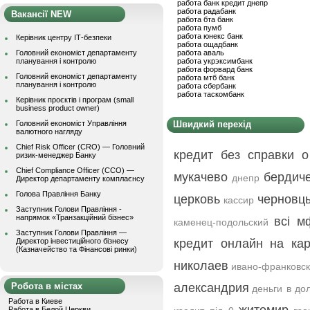
работа банк кредит днепр
работа радабанк
Вакансії NEW
работа бта банк
работа пумб
работа юнекс банк
Керівник центру ІТ-безпеки
работа ощадбанк
Головний економіст департаменту
работа аваль
планування і контролю
работа укрэксимбанк
работа форвард банк
Головний економіст департаменту
работа мтб банк
планування і контролю
работа сбербанк
работа таскомбанк
Керівник проєктів і програм (small
business product owner)
Головний економіст Управління
Швидкий перехід
валютного нагляду
Chief Risk Officer (CRO) — Головний
кредит без справки 
ризик-менеджер Банку
Chief Compliance Officer (CCO) —
мукачево
бердич
днепр
Директор департаменту комплаєнсу
Голова Правління Банку
церковь
черновц
кассир
Заступник Голови Правління -
напрямок «Транзакційний бізнес»
всі м
каменец-подольский
Заступник Голови Правління —
Директор інвестиційного бізнесу
кредит онлайн на кар
(Казначейство та Фінансові ринки)
николаев
ивано-франковск
Робота в містах
александрия
деньги в до
Работа в Киеве
Работа в Белой Церкви