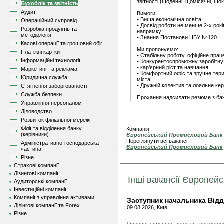
звітності (щоденні, щомісячні, щок
Бухоблік та звітність
Аудит
Вимоги:
• Вища економічна освіта;
Операційний супровід
• Досвід роботи не менше 2-х рокі
Розробка продуктів та
напрямку;
методологія
• Знання Постанови НБУ №120.
Касові операції та грошовий обіг
Ми пропонуємо:
Платіжні картки
• Стабільну роботу, офіційне пра
Інформаційні технології
• Конкурентоспроможну заробітну
• кар’єрний ріст та навчання;
Маркетинг та реклама
• Комфортний офіс та зручне тери
Юридична служба
міста;
• Дружній колектив та лояльне кер
Стягнення заборгованості
Служба безпеки
Прохання надсилати резюме з баж
Управління персоналом
Діловодство
Розвиток філіальної мережі
Філії та відділення банку
Компанія:
(керівники)
Європейський Промисловий Банк
Переглянути всі вакансії
Адміністративно-господарська
Європейський Промисловий Банк
частина
Різне
Страхові компанії
Лізингові компанії
Інші вакансії Європей
Аудиторські компанії
Інвестиційні компанії
Компанії з управління активами
Заступник начальника Відд
Ділінгові компанії та Forex
09.08.2026, Київ
Різне