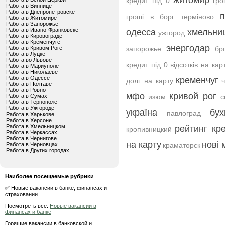
житомир
кредит під 0
гро
Работа в Виннице
Работа в Днепропетровске
п
гроші в борг терміново
Работа в Житомире
Работа в Запорожье
Работа в Ивано-Франковске
одесса
хмельни
ужгород
Работа в Кировограде
Работа в Кременчуге
энергодар
Работа в Кривом Роге
запорожье
бр
Работа в Луцке
Работа во Львове
кредит під 0 відсотків на кар
Работа в Мариуполе
Работа в Николаеве
Работа в Одессе
кременчуг
долг на карту
Работа в Полтаве
Работа в Ровно
мфо
кривой рог
Работа в Сумах
изюм
с
Работа в Тернополе
Работа в Ужгороде
україна
бух
павлоград
Работа в Харькове
Работа в Херсоне
Работа в Хмельницком
рейтинг кр
кропивницкий
Работа в Черкассах
Работа в Чернигове
на карту
нові
Работа в Черновцах
краматорск
Работа в Других городах
Наиболее посещаемые рубрики
✅ Новые вакансии в банке, финансах и
страховании
Посмотреть все:
Новые вакансии в
финансах и банке
Горящие вакансии в банковской и