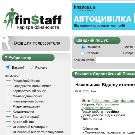
Швидкий пошу
Вакансія
Місто
Резюме
Розділ
Рубрикатор
Ключові слова
Вакансії
Резюме
Вакансія Європейський Пром
Банки
Роздрібний бізнес
Начальника Відділу статисти
Середній та малий бізнес
Корпоративний бізнес
09.08.2026, Київ
Міжнародний бізнес
Місто:
Работа Киев: банк, финанс
Інвестиційний бізнес
Рубрика:
Работа в банке
Ризик-менеджмент
Бухоблік та звітність
Кредитування
Графік роботи:
постійна
Досвід роботи:
від 2-х років
Заставні операції
Освіта:
вища
Казначейство
Фінансовий моніторинг
Обов’язки:
Фінансовий аналіз та планування
• Формування, перевірка та подан