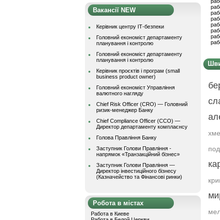
раб
раб
Вакансії NEW
раб
раб
раб
Керівник центру ІТ-безпеки
раб
раб
Головний економіст департаменту
раб
планування і контролю
Головний економіст департаменту
планування і контролю
Шви
Керівник проєктів і програм (small
business product owner)
бе
Головний економіст Управління
валютного нагляду
сл
Chief Risk Officer (CRO) — Головний
ризик-менеджер Банку
ал
Chief Compliance Officer (CCO) —
Директор департаменту комплаєнсу
хме
Голова Правління Банку
под
Заступник Голови Правління -
напрямок «Транзакційний бізнес»
ка
Заступник Голови Правління —
Директор інвестиційного бізнесу
(Казначейство та Фінансові ринки)
кр
ми
Робота в містах
мел
Работа в Киеве
Работа в Белой Церкви