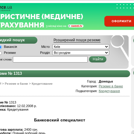
видкий пошук
Розширений пошук резюме
Вакансія
Місто
Резюме
Розділ
ві слова
юме № 1313
Город :
Донецьк
f
>
Резюме в банке
>
Кредитование
Категория:
Резюме в банке
Подкатегория:
Кредитування
ме №
1313
ліковано:
12.02.2008 р.
ика:
Кредитування
Банковский специалист
това зарплата:
2400 грн.
роботи:
Повний робочий день