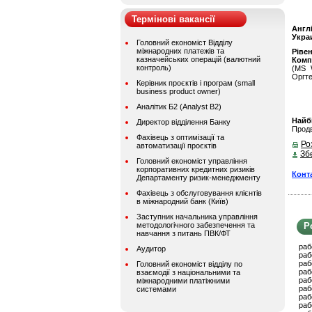
Термінові вакансії
Англ
Укра
Головний економіст Відділу
міжнародних платежів та
Ріве
казначейських операцій (валютний
Комп
контроль)
(MS W
Оргте
Керівник проєктів і програм (small
business product owner)
Аналітик Б2 (Analyst B2)
Найбі
Директор відділення Банку
Продв
Фахівець з оптимізації та
Ро
автоматизації проєктів
Зб
Головний економіст управління
корпоративних кредитних ризиків
Конт
Департаменту ризик-менеджменту
Фахівець з обслуговування клієнтів
в міжнародний банк (Київ)
Заступник начальника управління
методологічного забезпечення та
Р
навчання з питань ПВК/ФТ
раб
Аудитор
раб
раб
Головний економіст відділу по
раб
взаємодії з національними та
раб
міжнародними платіжними
раб
системами
раб
раб