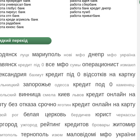
ота прокредит банк
работа идея банк
ота универсал банк
работа сбербанк
ота глобус банк
работа банк кредит днепр
ота пиреус банк
работа пумб
ота отп банк
работа приватбанк
ота креди агриколь банк
ота радабанк
ота юнекс банк
дкий перехід
рдянск
мариуполь
днепр
луцк
нові мфо
мфо україна
авянск
все мфо
операционист
кредит під 0
сумы
измаил
ександрия
кредит під 0 відсотків на картку
бахмут
запорожье
кредит под 0
льницкий
одесса
каменец-
винница
киев
кредит онлайн на
ольский
смела
львов
рту без отказа срочно
кредит онлайн на карту
яготин
белая церковь
юрист
ивой рог
бердичев
черкассы
ргород
рейтинг кредитов
житомир
ужгород
бровары
тернополь
маловідомі мфо україни
итополь
изюм