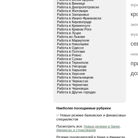
Работа в Виннице
юри
Работа в Днепропетровске
Работа в Житомире
кр
Работа в Запорожье
Работа в Ивано-Франковске
Работа в Кировограде
эко
Работа в Кременчуге
Работа в Кривом Роге
Работа в Луцке
мук
Работа во Львове
Работа в Мариуполе
се
Работа в Николаеве
Работа в Одессе
Работа в Полтаве
ник
Работа в Ровно
Работа в Сумах
пр
Работа в Тернополе
Работа в Ужгороде
Работа в Харькове
до
Работа в Херсоне
Работа в Хмельницком
Работа в Черкассах
Работа в Чернигове
Работа в Черновцах
Работа в Других городах
Наиболее посещаемые рубрики
✅ Новые резюме банковских и финансовых
специалистов
Посмотреть все:
Новые резюме в банке,
финансах и страховании
Резюме руководителей в банке и финансах