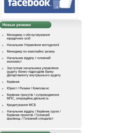
Новые резюме
Менеджер з обслуговування
юридичних осіб
Начальник Управління методології
Менеджер по комплайнс ризику
Начальник відділу / головний
економіст
Заступник начальника управління
аудиту бізнес-підрозділів банку
Департаменту внутрішнього аудиту
Керівник
Юрист / Ризики / Комплаєнс
Керівник проєктів / супроводження
МПС, операційна діяльність
Кредитування МСБ
Начальник вiддiлу / Керівник групи /
Керівник проектів / Головний
фахівець / Головний спеціаліст