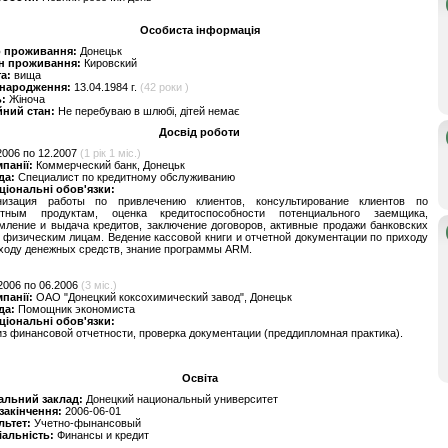
Особиста інформація
о проживання:
Донецьк
н проживання:
Кировский
та:
вища
 народження:
13.04.1984 г.
(42 роки )
ь:
Жіноча
йний стан:
Не перебуваю в шлюбі, дітей немає
Досвід роботи
2006 по 12.2007
(1 рік 1 міс.)
мпанії:
Коммерческий банк, Донецьк
да:
Cпециалист по кредитному обслуживанию
ціональні обов'язки:
низация работы по привлечению клиентов, консультирование клиентов по
итным продуктам, оценка кредитоспособности потенциального заемщика,
ление и выдача кредитов, заключение договоров, активные продажи банковских
 физическим лицам. Ведение кассовой книги и отчетной документации по приходу
ходу денежных средств, знание программы АRM.
2006 по 06.2006
(3 міс.)
мпанії:
ОАО "Донецкий коксохимический завод", Донецьк
да:
Помощник экономиста
ціональні обов'язки:
з финансовой отчетности, проверка документации (преддипломная практика).
Освіта
альний заклад:
Донецкий национальный университет
 закінчення:
2006-06-01
льтет:
Учетно-фынансовый
іальність:
Финансы и кредит