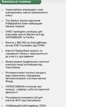
Банківські новини
Укрексімбанк впроваджує нову
корпоративну картки преміального
класу
The Banker вкотре відзначив
Райффайзен Банк найкращим
банком України
ОККО проводить розіграш для
власників карток Mastercard від
UKRSIBBANK та Fishka
Внесок у $60 000 на благодійному
вечорі KSE Foundation від ПУМб
Клієнти ПриватБанк малого та
середнього бізнесу запрошуються
до участі у дослідженні
Фінансування будівництва сонячної
електростанції на Київщині від
Укргазбанку
Регламентовані технічні заходи в
індустріальному середовищі
Автоматизованої системи виплат
Фонду
УКРЕКСІМБАНК оголосив про
конкурс з відбору суб’єкта оціночної
діяльності
Розширення можливостей для
клієнтів ФОП від Укргазбанку
«Найкращий роботодавець 2023»