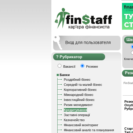
Ш
Рубрикатор
Ключо
Вакансії
Резюме
Рез
Банки
Роздрібний бізнес
FinStaf
Середній та малий бізнес
Корпоративний бізнес
Міжнародний бізнес
Інвестиційний бізнес
Резю
Ризик-менеджмент
Опуб
Рубр
Кредитування
Заставні операції
Казначейство
Фінансовий моніторинг
Стар
Фінансовий аналіз та планування
Тип 