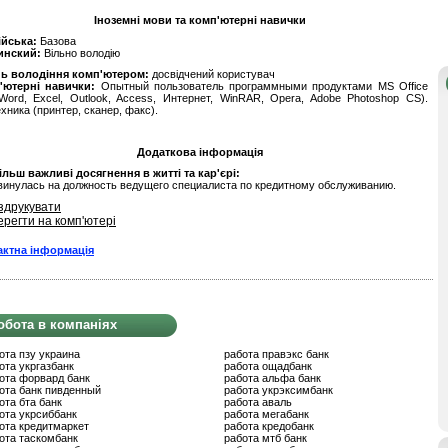
Іноземні мови та комп'ютерні навички
ійська:
Базова
инский:
Вільно володію
нь володіння комп'ютером:
досвідчений користувач
'ютерні навички:
Опытный пользователь программными продуктами MS Office
ord, Excel, Outlook, Access, Интернет, WinRAR, Opera, Adobe Photoshop CS).
хника (принтер, сканер, факс).
Додаткова інформація
льш важливі досягнення в житті та кар'єрі:
инулась на должность ведущего специалиста по кредитному обслуживанию.
здрукувати
ерегти на комп'ютері
актна інформація
обота в компаніях
ота пзу украина
работа правэкс банк
ота укргазбанк
работа ощадбанк
ота форвард банк
работа альфа банк
ота банк пивденный
работа укрэксимбанк
ота бта банк
работа аваль
ота укрсиббанк
работа мегабанк
ота кредитмаркет
работа кредобанк
ота таскомбанк
работа мтб банк