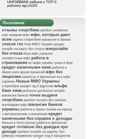
UKRSIBBANK увійшов у ТОП-5
рейтингу від UGEN
Посилання
отзывы спортбанк
кредит готівкою
мфо, которые дают
київ
невідомі мфо
всем
карта спортбанк
вакансии в банках
список rss
Нові МФО України
кредит
микрозайм
онлайн на карту без отказа
без отказа
база мфо украины
работа в
неизвестные мфо
страховании
всі мфо україни
гроші в борг
кредит наличными киев
работа в
мфо без
банке киев
архив вакансий
лицензии
вакансии в финансах
все мфо
Новые МФО Украины
украины
альфа
спортбанк
кредит під 0 відсотків
банк киев
рейтинг кредитов онлайн
точки выдачи
вакансии банков
спортбанк
кредит онлайн без отказа
вакансии банков
маловідомі мфо
украины
работа в банке
позика на картку
кредит
з автоматичним схваленням
наличными без справки о доходах
деньги в долг срочно
работа в финансах
кредит готівкою без довідки про
доходи
кредит онлайн на картку без
відмови терміново
кредит под 0 процентов