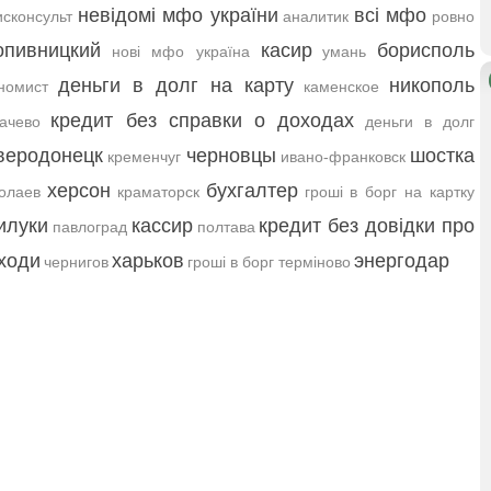
невідомі мфо україни
всі мфо
сконсульт
аналитик
ровно
опивницкий
касир
борисполь
нові мфо україна
умань
деньги в долг на карту
никополь
номист
каменское
кредит без справки о доходах
ачево
деньги в долг
веродонецк
черновцы
шостка
кременчуг
ивано-франковск
херсон
бухгалтер
олаев
краматорск
гроші в борг на картку
илуки
кассир
кредит без довідки про
павлоград
полтава
ходи
харьков
энергодар
чернигов
гроші в борг терміново