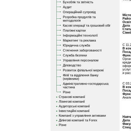
Бухоблік та звітність
Аудит
Операційний супровід
Міст
Розробка продуктів та
Райо
методологія
Осві
Касові операції та грошовий обіг
Дата
Стат
Платіжні картки
Сіме
Інформаційні технології
Маркетинг та реклама
C 11.
Юридична служба
В ко
Стягнення заборгованості
Поса
Служба безпеки
Функ
Орга
Управління персоналом
кред
Діловодство
оформ
услуг
Розвиток філіальної мережі
и рас
Філії та відділення банку
(керівники)
C 03.
Адміністративно-господарська
В ко
частина
Поса
Різне
Функ
Страхові компанії
Анали
Лізингові компанії
Аудиторські компанії
Інвестиційні компанії
Компанії з управління активами
Навч
Ділінгові компанії та Forex
Дата
Факу
Різне
Спец