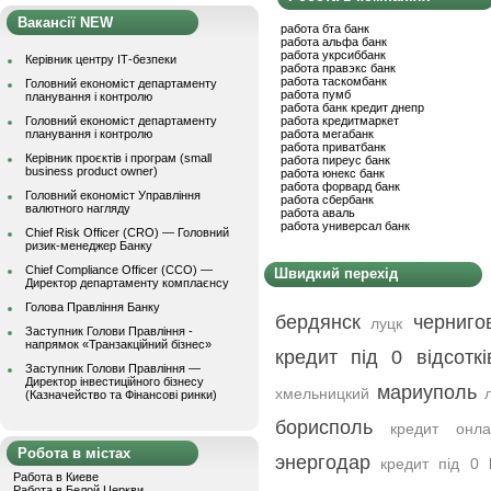
Вакансії NEW
работа бта банк
работа альфа банк
работа укрсиббанк
Керівник центру ІТ-безпеки
работа правэкс банк
работа таскомбанк
Головний економіст департаменту
работа пумб
планування і контролю
работа банк кредит днепр
Головний економіст департаменту
работа кредитмаркет
планування і контролю
работа мегабанк
работа приватбанк
Керівник проєктів і програм (small
работа пиреус банк
business product owner)
работа юнекс банк
работа форвард банк
Головний економіст Управління
работа сбербанк
валютного нагляду
работа аваль
работа универсал банк
Chief Risk Officer (CRO) — Головний
ризик-менеджер Банку
Chief Compliance Officer (CCO) —
Швидкий перехід
Директор департаменту комплаєнсу
Голова Правління Банку
бердянск
черниго
луцк
Заступник Голови Правління -
напрямок «Транзакційний бізнес»
кредит під 0 відсоткі
Заступник Голови Правління —
Директор інвестиційного бізнесу
мариуполь
хмельницкий
(Казначейство та Фінансові ринки)
борисполь
кредит онл
Робота в містах
энергодар
кредит під 0
Работа в Киеве
Работа в Белой Церкви