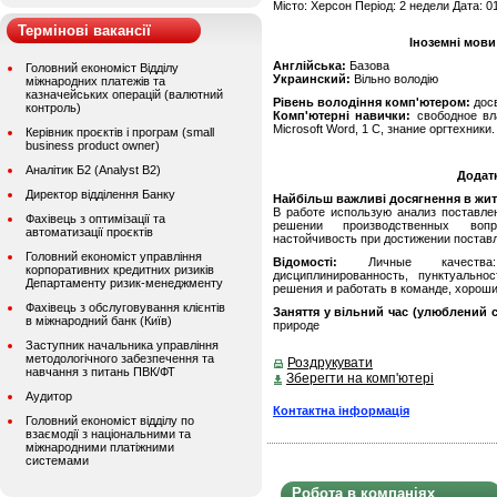
Місто: Херсон Період: 2 недели Дата: 0
Термінові вакансії
Іноземні мови
Англійська:
Базова
Головний економіст Відділу
Украинский:
Вільно володію
міжнародних платежів та
казначейських операцій (валютний
Рівень володіння комп'ютером:
дос
контроль)
Комп'ютерні навички:
свободное вла
Microsoft Word, 1 С, знание оргтехник
Керівник проєктів і програм (small
business product owner)
Аналітик Б2 (Analyst B2)
Додат
Директор відділення Банку
Найбільш важливі досягнення в житті
В работе использую анализ поставле
Фахівець з оптимізації та
решении производственных вопро
автоматизації проєктів
настойчивость при достижении постав
Головний економіст управління
Відомості:
Личные качества: ко
корпоративних кредитних ризиків
дисциплинированность, пунктуально
Департаменту ризик-менеджменту
решения и работать в команде, хороши
Фахівець з обслуговування клієнтів
Заняття у вільний час (улюблений с
в міжнародний банк (Київ)
природе
Заступник начальника управління
методологічного забезпечення та
Роздрукувати
навчання з питань ПВК/ФТ
Зберегти на комп'ютері
Аудитор
Контактна інформація
Головний економіст відділу по
взаємодії з національними та
міжнародними платіжними
системами
Робота в компаніях