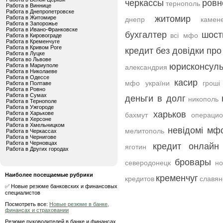
черкассы
ровн
тернополь
Работа в Виннице
Работа в Днепропетровске
житомир
Работа в Житомире
днепр
камен
Работа в Запорожье
Работа в Ивано-Франковске
бухгалтер
шост
всі мфо
Работа в Кировограде
Работа в Кременчуге
Работа в Кривом Роге
кредит без довідки пр
Работа в Луцке
Работа во Львове
юрисконсуль
Работа в Мариуполе
александрия
Работа в Николаеве
Работа в Одессе
касир
мфо україни
гроші
Работа в Полтаве
Работа в Ровно
Работа в Сумах
деньги в долг
никополь
Работа в Тернополе
Работа в Ужгороде
харьков
Работа в Харькове
бахмут
операцио
Работа в Херсоне
Работа в Хмельницком
невідомі мф
мелитополь
Работа в Черкассах
Работа в Чернигове
Работа в Черновцах
кредит онлайн
яготин
Работа в Других городах
бровары
северодонецк
но
Наиболее посещаемые рубрики
кременчуг
кредитов
славян
✅ Новые резюме банковских и финансовых
специалистов
Посмотреть все:
Новые резюме в банке,
финансах и страховании
Резюме руководителей в банке и финансах