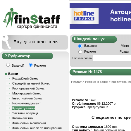
Швидкий пошу
Вакансія
Місто
Резюме
Розділ
Рубрикатор
Ключові слова
Вакансії
Резюме
Резюме № 1478
Банки
Роздрібний бізнес
FinStaff
>
Резюме в банке
>
Кредитовани
Середній та малий бізнес
Корпоративний бізнес
Міжнародний бізнес
Інвестиційний бізнес
Резюме №
1478
Ризик-менеджмент
Опубліковано:
08.12.2007 р.
Рубрика:
Кредитування
Кредитування
Заставні операції
Специалист по кре
Казначейство
Фінансовий моніторинг
Стартова зарплата:
1600 грн.
Фінансовий аналіз та планування
Тип роботи:
Повний робочий день