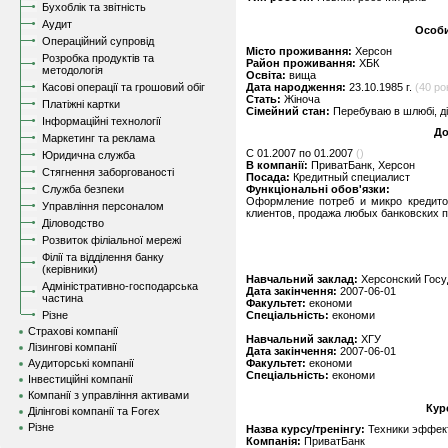
Бухоблік та звітність
Аудит
Особи
Операційний супровід
Місто проживання:
Херсон
Розробка продуктів та
Район проживання:
ХБК
методологія
Освіта:
вища
Касові операції та грошовий обіг
Дата народження:
23.10.1985 г.
(40 рок
Стать:
Жіноча
Платіжні картки
Сімейний стан:
Перебуваю в шлюбі, д
Інформаційні технології
До
Маркетинг та реклама
C 01.2007 по 01.2007
()
Юридична служба
В компанії:
ПриватБанк, Херсон
Стягнення заборгованості
Посада:
Кредитный специалист
Служба безпеки
Функціональні обов'язки:
Оформление потреб и микро кредитов
Управління персоналом
клиентов, продажа любых банковских п
Діловодство
Розвиток філіальної мережі
Філії та відділення банку
(керівники)
Навчальний заклад:
Херсонский Госу
Адміністративно-господарська
Дата закінчення:
2007-06-01
частина
Факультет:
економи
Різне
Спеціальність:
економи
Страхові компанії
Навчальний заклад:
ХГУ
Лізингові компанії
Дата закінчення:
2007-06-01
Аудиторські компанії
Факультет:
економи
Спеціальність:
економи
Інвестиційні компанії
Компанії з управління активами
Кур
Ділінгові компанії та Forex
Різне
Назва курсу/тренінгу:
Техники эффек
Компанія:
ПриватБанк