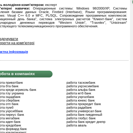
нь володіння комп'ютером:
експерт
'ютерні навички:
Операционные системы: Windows 98/2000/XP; Системы
вления базами данных Oracle, Firebird (Interbase); Языки программирования:
ows: Visual C++ 6.0 и MFC, PL/SQL. Сопровождение программных комплексов:
рационный день банка”, система электронных расчетов “Клиент-банк”, систем
ународных денежных переводов “Western Unioin”, “Travelex”, “Unistream”
тствующего телекоммуникационного программного обеспечения.
здрукувати
ерегти на комп'ютері
актна інформація
обота в компаніях
ота приватбанк
работа таскомбанк
ота бта банк
работа укрэксимбанк
ота креди агриколь банк
работа альфа банк
ота пзу украина
работа мтб банк
ота ощадбанк
работа укргазбанк
ота сбербанк
работа юнекс банк
ота отп банк
работа прокредит банк
ота пумб
работа радабанк
ота укрсиббанк
работа универсал банк
ота пиреус банк
работа банк пивденный
ота мегабанк
работа глобус банк
ота идея банк
работа банк кредит днепр
ота кредобанк
работа аваль
ота форвард банк
ота кредитмаркет