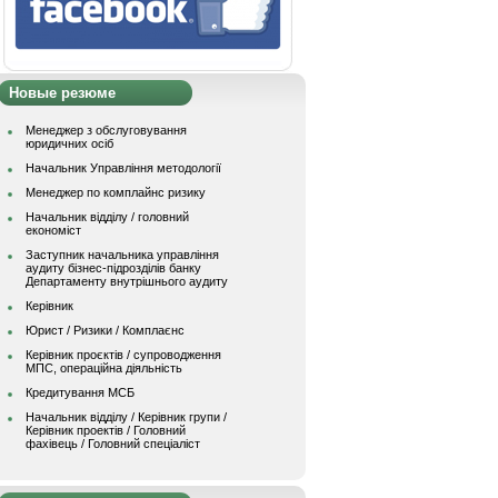
Новые резюме
Менеджер з обслуговування
юридичних осіб
Начальник Управління методології
Менеджер по комплайнс ризику
Начальник відділу / головний
економіст
Заступник начальника управління
аудиту бізнес-підрозділів банку
Департаменту внутрішнього аудиту
Керівник
Юрист / Ризики / Комплаєнс
Керівник проєктів / супроводження
МПС, операційна діяльність
Кредитування МСБ
Начальник вiддiлу / Керівник групи /
Керівник проектів / Головний
фахівець / Головний спеціаліст