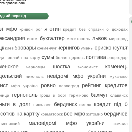
ота правэкс банк
дкий перехід
ві мфо
яготин
кривой рог
кредит без справки о доходах
ександрия
бухгалтер
львов
изюм
мелитополь
миргород
цк
бровары
чернигов
юрисконсульт
киев
кременчуг
умань
сумы
полтава
дит онлайн на карту
белая церковь
энергодар
менское
шостка
каменец-
черновцы
экономист
дольский
невідомі мфо україни
никополь
мукачево
ист
ровно
рейтинг кредитов
мфо україна
павлоград
тернополь
бахмут
ница
гроші в борг терміново
славянск
ньги в долг
бердянск
кредит під 0
николаев
смела
дсотків на картку
все мфо
бердичев
краматорск
житомир
маловідомі мфо україни
пивницкий
измаил