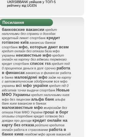
UKRSIBBANK увійшов у ТОП-5
рейтингу від UGEN
Посилання
банковские вакансии
кредит
наличными без справки о доходах
кредит
кредитный лимит спортбанк
готівкою київ
вакансии банков
мфо, которые дают всем
спортбанк
кредит онлайн без отказа
база мфо
неизвестные мфо
украины
кредит
онлайн на картку без відмови терміново
список rss
кредит спортбанк
кредит под
работа
0 процентов
деньги в долг срочно
в финансах
вакансии в финансах
работа
маловідомі мфо
в банке
займ на карту
с автоматическим одобрением
все мфо
всі мфо україни
украины
кредит під 0
Новые
відсотків
точки выдачи спортбанк
МФО Украины
кредит наличными киев
альфа банк
мфо без лицензии
альфа
банк киев
вакансии в банках
малоизвестные мфо
микрозайм без
гроші в борг
отказа
Нові МФО України
отзывы спортбанк
кредит готівкою без
кредит онлайн на
довідки про доходи
карту без отказа
рейтинг кредитов
работа в
онлайн
работа в страховании
банке киев
невідомі мфо
архив вакансий