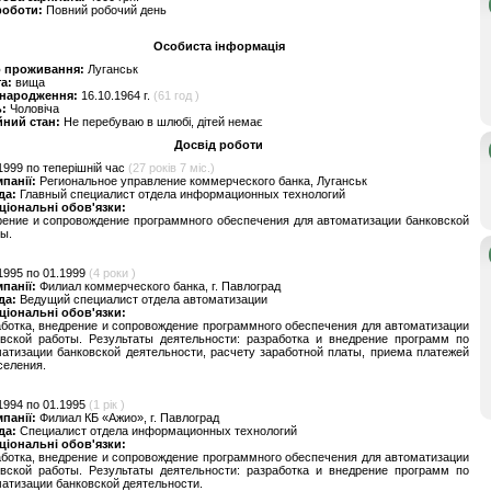
роботи:
Повний робочий день
Особиста інформація
о проживання:
Луганськ
та:
вища
 народження:
16.10.1964 г.
(61 год )
ь:
Чоловіча
йний стан:
Не перебуваю в шлюбі, дітей немає
Досвід роботи
1999 по теперішній час
(27 років 7 міс.)
мпанії:
Региональное управление коммерческого банка, Луганськ
да:
Главный специалист отдела информационных технологий
ціональні обов'язки:
ение и сопровождение программного обеспечения для автоматизации банковской
ы.
1995 по 01.1999
(4 роки )
мпанії:
Филиал коммерческого банка, г. Павлоград
да:
Ведущий специалист отдела автоматизации
ціональні обов'язки:
ботка, внедрение и сопровождение программного обеспечения для автоматизации
овской работы. Результаты деятельности: разработка и внедрение программ по
атизации банковской деятельности, расчету заработной платы, приема платежей
селения.
1994 по 01.1995
(1 рік )
мпанії:
Филиал КБ «Ажио», г. Павлоград
да:
Специалист отдела информационных технологий
ціональні обов'язки:
ботка, внедрение и сопровождение программного обеспечения для автоматизации
овской работы. Результаты деятельности: разработка и внедрение программ по
атизации банковской деятельности.