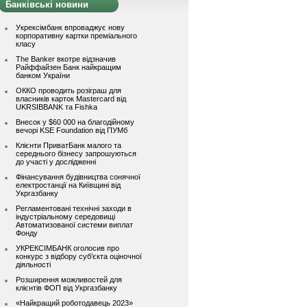
Банківські новини
Укрексімбанк впроваджує нову
корпоративну картки преміального
класу
The Banker вкотре відзначив
Райффайзен Банк найкращим
банком України
ОККО проводить розіграш для
власників карток Mastercard від
UKRSIBBANK та Fishka
Внесок у $60 000 на благодійному
вечорі KSE Foundation від ПУМб
Клієнти ПриватБанк малого та
середнього бізнесу запрошуються
до участі у дослідженні
Фінансування будівництва сонячної
електростанції на Київщині від
Укргазбанку
Регламентовані технічні заходи в
індустріальному середовищі
Автоматизованої системи виплат
Фонду
УКРЕКСІМБАНК оголосив про
конкурс з відбору суб’єкта оціночної
діяльності
Розширення можливостей для
клієнтів ФОП від Укргазбанку
«Найкращий роботодавець 2023»