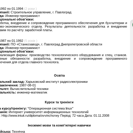
1992 по 01.1994
(2 роки )
мпанії:
Строительное управление, г. Павлоград
да:
Инженер-программист
ціональні обов'язки:
ботка, внедрение и сопровождение программного обеспечения для бухгалтерии и
ово-экономического отдела. Результаты деятельности: разработка и внедрение
амм по расчёту заработной платы.
1987 по 01.1992
(5 років )
мпанії:
ПО «Станкозавод», г. Павлоград Днепропетровской области
да:
Инженер-программист
ціональні обов'язки:
ализация фирмы: производство технологического оборудования и спец. станков.
вные обязанности: разработка, внедрение и сопровождение программного
ечения для отдела главного технолога.
Освіта
альний заклад:
Харьковский институт радиоэлектроники
 закінчення:
1987-08-01
льтет:
Вычислительной техники
іальність:
инженер-математик
Курси та тренінги
 курсу/тренінгу:
"Операционная система linux"
анія:
Интернет университет информационных технологий
: Http://www.intuit.ru/diploma/ovvinchsrwy Період: 72 часа Дата: 01.11.2008
Іноземні мови та комп'ютерні навички
ійська:
Технічна