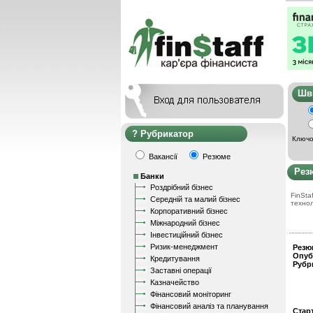
Ш
Рубрикатор
Ключо
Вакансії
Резюме
Рез
Банки
Роздрібний бізнес
FinStaf
Середній та малий бізнес
техно
Корпоративний бізнес
Міжнародний бізнес
Інвестиційний бізнес
Ризик-менеджмент
Резю
Опуб
Кредитування
Рубр
Заставні операції
Казначейство
Фінансовий моніторинг
Фінансовий аналіз та планування
Стар