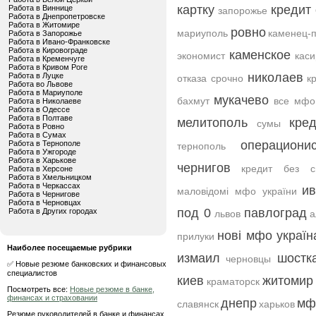
картку
кредит
Работа в Виннице
запорожье
Работа в Днепропетровске
Работа в Житомире
ровно
мариуполь
каменец-
Работа в Запорожье
Работа в Ивано-Франковске
Работа в Кировограде
каменское
экономист
каси
Работа в Кременчуге
Работа в Кривом Роге
николаев
Работа в Луцке
отказа срочно
к
Работа во Львове
Работа в Мариуполе
мукачево
бахмут
все мфо
Работа в Николаеве
Работа в Одессе
Работа в Полтаве
мелитополь
кре
сумы
Работа в Ровно
Работа в Сумах
операционис
Работа в Тернополе
тернополь
Работа в Ужгороде
Работа в Харькове
чернигов
кредит без с
Работа в Херсоне
Работа в Хмельницком
Работа в Черкассах
ив
маловідомі мфо україни
Работа в Чернигове
Работа в Черновцах
под 0
павлоград
Работа в Других городах
львов
а
нові мфо україн
прилуки
Наиболее посещаемые рубрики
измаил
шостк
черновцы
✅ Новые резюме банковских и финансовых
специалистов
киев
житомир
краматорск
Посмотреть все:
Новые резюме в банке,
финансах и страховании
днепр
мф
славянск
харьков
Резюме руководителей в банке и финансах