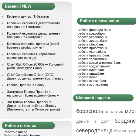
Вакансії NEW
Керівник центру ІТ-безпеки
Робота в компаніях
Головний економіст департаменту
планування і контролю
работа форвард банк
Головний економіст департаменту
работа кредобанк
планування і контролю
работа укрсиббанк
работа альфа банк
Керівник проєктів і програм (small
работа сбербанк
business product owner)
работа приватбанк
работа укргазбанк
Головний економіст Управління
работа правэкс банк
валютного нагляду
работа таскомбанк
работа креди агриколь банк
Chief Risk Officer (CRO) — Головний
работа кредитмаркет
ризик-менеджер Банку
работа идея банк
работа ощадбанк
Chief Compliance Officer (CCO) —
работа пумб
Директор департаменту комплаєнсу
работа юнекс банк
работа пзу украина
Голова Правління Банку
Заступник Голови Правління -
напрямок «Транзакційний бізнес»
Швидкий перехід
Заступник Голови Правління —
Директор інвестиційного бізнесу
(Казначейство та Фінансові ринки)
борисполь
мир
аналитик
бердянс
деньги в долг
Робота в містах
северодонецк
белая цер
Работа в Киеве
Работа в Белой Церкви