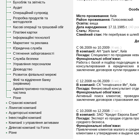
Бухоблік та звітність
Аудит
Особи
Операційний супровід
Місто проживання:
Київ
Розробка продуктів та
Район проживання:
Голосеевский
методологія
Освіта:
вища
Касові операції та грошовий обіг
Дата народження:
17.11.1985 г.
(40 рок
Стать:
Жіноча
Платіжні картки
Сімейний стан:
Не перебуваю в шлюбі,
Інформаційні технології
До
Маркетинг та реклама
C 06.2009 по 10.2009
(4 міс.)
Юридична служба
В компанії:
АН "park lane", Київ
Стягнення заборгованості
Посада:
Специалист по продажам нев
Служба безпеки
Функціональні обов'язки:
Работа с базой и подбор подходящих в
Управління персоналом
консультирования в юридических 
Діловодство
заключение договоров купли-продажи 
Розвиток філіальної мережі
Філії та відділення банку
C 12.2008 по 06.2009
(6 міс.)
(керівники)
В компанії:
СК "renaissance life", Київ
Посада:
Финансовый консультант отд
Адміністративно-господарська
Функціональні обов'язки:
частина
Активный поиск клиентов; проведе
Різне
заключение договоров страхования жи
Страхові компанії
Лізингові компанії
C 10.2008 по 12.2008
(2 міс.)
Аудиторські компанії
В компанії:
ЗАО "Кредит Европа Банк",
Інвестиційні компанії
Посада:
Эксперт из продаж отдела пр
среднего бизнеса.
Компанії з управління активами
Функціональні обов'язки:
Ділінгові компанії та Forex
Привлечение клиентов малого и средне
Різне
клиентами к утверждению и выдаче кре