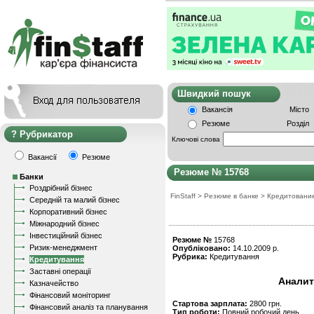
Швидкий пошу
Вакансія
Місто
Резюме
Розділ
Рубрикатор
Ключові слова
Вакансії
Резюме
Резюме № 15768
Банки
Роздрібний бізнес
FinStaff
>
Резюме в банке
>
Кредитовани
Середній та малий бізнес
Корпоративний бізнес
Міжнародний бізнес
Інвестиційний бізнес
Резюме №
15768
Ризик-менеджмент
Опубліковано:
14.10.2009 р.
Рубрика:
Кредитування
Кредитування
Заставні операції
Аналит
Казначейство
Фінансовий моніторинг
Стартова зарплата:
2800 грн.
Фінансовий аналіз та планування
Тип роботи:
Повний робочий день