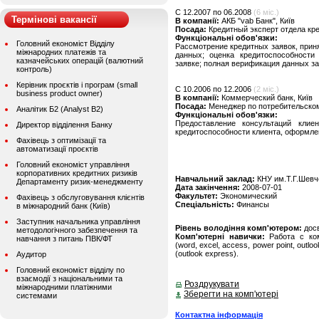
C 12.2007 по 06.2008
(6 міс.)
Термінові вакансії
В компанії:
АКБ "vab Банк", Київ
Посада:
Кредитный эксперт отдела кр
Функціональні обов'язки:
Головний економіст Відділу
Рассмотрение кредитных заявок, прин
міжнародних платежів та
данных; оценка кредитоспособности
казначейських операцій (валютний
заявке; полная верификация данных з
контроль)
Керівник проєктів і програм (small
C 10.2006 по 12.2006
(2 міс.)
business product owner)
В компанії:
Коммерческий банк, Київ
Посада:
Менеджер по потребительско
Аналітик Б2 (Analyst B2)
Функціональні обов'язки:
Предоставление консультаций клие
Директор відділення Банку
кредитоспособности клиента, оформле
Фахівець з оптимізації та
автоматизації проєктів
Головний економіст управління
корпоративних кредитних ризиків
Навчальний заклад:
КНУ им.Т.Г.Шевч
Департаменту ризик-менеджменту
Дата закінчення:
2008-07-01
Факультет:
Экономический
Фахівець з обслуговування клієнтів
Спеціальність:
Финансы
в міжнародний банк (Київ)
Заступник начальника управління
Рівень володіння комп'ютером:
дос
методологічного забезпечення та
Комп'ютерні навички:
Работа с ком
навчання з питань ПВК/ФТ
(word, excel, access, power point, outlo
(outlook express).
Аудитор
Головний економіст відділу по
взаємодії з національними та
Роздрукувати
міжнародними платіжними
Зберегти на комп'ютері
системами
Контактна інформація