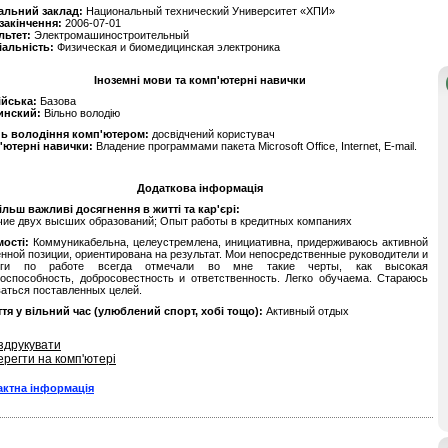
альний заклад:
Национальный технический Университет «ХПИ»
 закінчення:
2006-07-01
льтет:
Электромашиностроительный
іальність:
Физическая и биомедицинская электроника
Іноземні мови та комп'ютерні навички
ійська:
Базова
инский:
Вільно володію
нь володіння комп'ютером:
досвідчений користувач
'ютерні навички:
Владение программами пакета Microsoft Office, Internet, E-mail.
Додаткова інформація
льш важливі досягнення в житті та кар'єрі:
ие двух высших образований; Опыт работы в кредитных компаниях
ості:
Коммуникабельна, целеустремлена, инициативна, придерживаюсь активной
нной позиции, ориентирована на результат. Мои непосредственные руководители и
еги по работе всегда отмечали во мне такие черты, как высокая
оспособность, добросовестность и ответственность. Легко обучаема. Стараюсь
аться поставленных целей.
тя у вільний час (улюблений спорт, хобі тощо):
Активный отдых
здрукувати
ерегти на комп'ютері
актна інформація