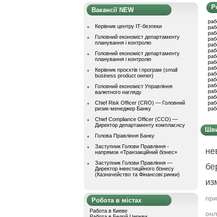
Р
Вакансії NEW
раб
Керівник центру ІТ-безпеки
раб
раб
Головний економіст департаменту
раб
планування і контролю
раб
раб
Головний економіст департаменту
раб
планування і контролю
раб
раб
Керівник проєктів і програм (small
раб
business product owner)
раб
раб
Головний економіст Управління
раб
валютного нагляду
раб
Chief Risk Officer (CRO) — Головний
раб
ризик-менеджер Банку
раб
Chief Compliance Officer (CCO) —
Директор департаменту комплаєнсу
Шви
Голова Правління Банку
Заступник Голови Правління -
не
напрямок «Транзакційний бізнес»
Заступник Голови Правління —
бе
Директор інвестиційного бізнесу
(Казначейство та Фінансові ринки)
из
при
Робота в містах
Работа в Киеве
онл
Работа в Белой Церкви