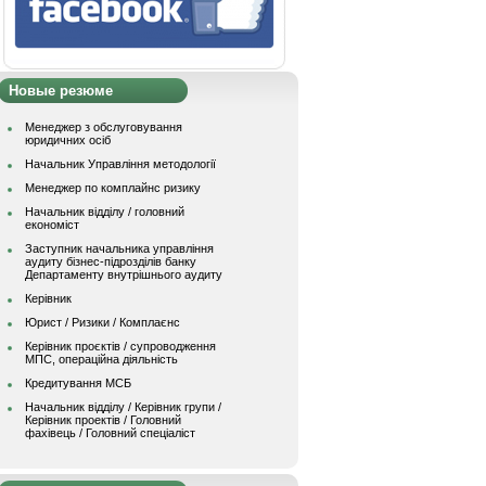
Новые резюме
Менеджер з обслуговування
юридичних осіб
Начальник Управління методології
Менеджер по комплайнс ризику
Начальник відділу / головний
економіст
Заступник начальника управління
аудиту бізнес-підрозділів банку
Департаменту внутрішнього аудиту
Керівник
Юрист / Ризики / Комплаєнс
Керівник проєктів / супроводження
МПС, операційна діяльність
Кредитування МСБ
Начальник вiддiлу / Керівник групи /
Керівник проектів / Головний
фахівець / Головний спеціаліст