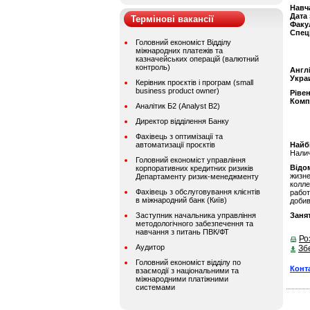
Навч
Дата
Термінові вакансії
Факу
Спец
Головний економіст Відділу
міжнародних платежів та
казначейських операцій (валютний
контроль)
Англ
Укра
Керівник проєктів і програм (small
business product owner)
Ріве
Комп
Аналітик Б2 (Analyst B2)
Директор відділення Банку
Фахівець з оптимізації та
автоматизації проєктів
Найбі
Налич
Головний економіст управління
Відом
корпоративних кредитних ризиків
жизне
Департаменту ризик-менеджменту
колл
Фахівець з обслуговування клієнтів
работ
в міжнародний банк (Київ)
добив
Заступник начальника управління
Занят
методологічного забезпечення та
навчання з питань ПВК/ФТ
Ро
Аудитор
Зб
Головний економіст відділу по
Конт
взаємодії з національними та
міжнародними платіжними
системами