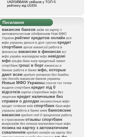
UKRSIBBANK увійшов у ТОП-5
рейтингу від UGEN
Посилання
вакансии банков
займ на карту с
автоматическим одобрением
Нові МФО
рейтинг кредитов онлайн
України
все
кредит
мфо украины
деньги в долг срочно
спортбанк
архив вакансий
работа в
вакансии в финансах
финансах
всі
невідомі
мфо україни
маловідомі мфо
мфо
альфа банк киев
кредитный лимит
гроші в борг
спортбанк
вакансии в
мфо, которые
банках
работа в банке
дают всем
кредит готівкою без довідки
про доходи
вакансии банков украины
Новые МФО Украины
список rss
точки
кредит під 0
выдачи спортбанк
відсотків
карта спортбанк
мфо без
кредит наличными без
лицензии
справки о доходах
неизвестные мфо
спортбанк
кредит готівкою київ
база мфо
банковские
украины
работа в банке киев
вакансии
кредит под 0 процентов
работа
отзывы спортбанк
в страховании
микрозайм без отказа
малоизвестные мфо
позика на картку з автоматичним
схваленням
кредит онлайн на карту без
альфа