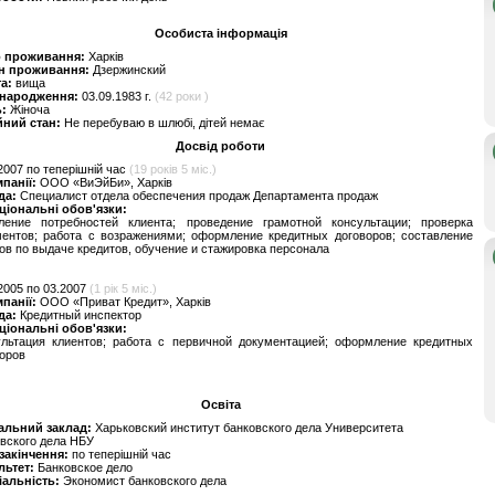
Особиста інформація
о проживання:
Харків
н проживання:
Дзержинский
та:
вища
 народження:
03.09.1983 г.
(42 роки )
ь:
Жіноча
йний стан:
Не перебуваю в шлюбі, дітей немає
Досвід роботи
2007 по теперішній час
(19 років 5 міс.)
мпанії:
ООО «ВиЭйБи», Харків
да:
Специалист отдела обеспечения продаж Департамента продаж
ціональні обов'язки:
ление потребностей клиента; проведение грамотной консультации; проверка
ментов; работа с возражениями; оформление кредитных договоров; составление
ов по выдаче кредитов, обучение и стажировка персонала
2005 по 03.2007
(1 рік 5 міс.)
мпанії:
ООО «Приват Кредит», Харків
да:
Кредитный инспектор
ціональні обов'язки:
ультация клиентов; работа с первичной документацией; оформление кредитных
оров
Освіта
альний заклад:
Харьковский институт банковского дела Университета
вского дела НБУ
 закінчення:
по теперішній час
льтет:
Банковское дело
іальність:
Экономист банковского дела