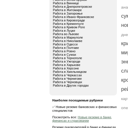
Работа в Виннице
Работа в Днепропетровске
ана
Работа в Житомире
Работа в Запорожье
су
Работа в Ивано-Франковске
Работа в Кировограде
Работа в Кременчуге
но
Работа в Кривом Роге
Работа в Луцке
Работа во Львове
дне
Работа в Мариуполе
Работа в Николаеве
кр
Работа в Одессе
Работа в Полтаве
Работа в Ровно
ми
Работа в Сумах
Работа в Тернополе
эн
Работа в Ужгороде
Работа в Харькове
Работа в Херсоне
сл
Работа в Хмельницком
Работа в Черкассах
Работа в Чернигове
кр
Работа в Черновцах
Работа в Других городах
ре
кар
Наиболее посещаемые рубрики
✅ Новые резюме банковских и финансовых
опе
специалистов
Посмотреть все:
Новые резюме в банке,
финансах и страховании
Резюме руководителей в банке и финансах