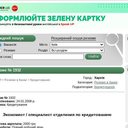
видкий пошук
Розширений пошук резюме
Вакансія
Місто
Резюме
Розділ
ві слова
юме № 1932
Город :
Харків
f
>
Резюме в банке
>
Кредитование
Категория:
Резюме в банке
Подкатегория:
Кредитування
ме №
1932
ліковано:
24.01.2008 р.
ика:
Кредитування
Экономист / специалист отделения по кредитованию
това зарплата:
2000 грн.
роботи:
Повний робочий день