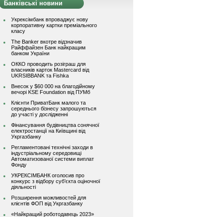
Банківські новини
Укрексімбанк впроваджує нову
корпоративну картки преміального
класу
The Banker вкотре відзначив
Райффайзен Банк найкращим
банком України
ОККО проводить розіграш для
власників карток Mastercard від
UKRSIBBANK та Fishka
Внесок у $60 000 на благодійному
вечорі KSE Foundation від ПУМб
Клієнти ПриватБанк малого та
середнього бізнесу запрошуються
до участі у дослідженні
Фінансування будівництва сонячної
електростанції на Київщині від
Укргазбанку
Регламентовані технічні заходи в
індустріальному середовищі
Автоматизованої системи виплат
Фонду
УКРЕКСІМБАНК оголосив про
конкурс з відбору суб’єкта оціночної
діяльності
Розширення можливостей для
клієнтів ФОП від Укргазбанку
«Найкращий роботодавець 2023»