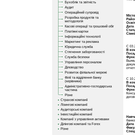
Бухоблік та звітність
Аудит
Операційний супровід
Міст
Розробка продуктів та
Райо
методологія
Осві
Касові операції та грошовий обіг
Дата
Стат
Платіжні картки
Сіме
Інформаційні технології
Маркетинг та реклама
C 03.
Юридична служба
В ко
Стягнення заборгованості
Поса
Служба безпеки
Функ
Выяв
Управління персоналом
доку
Діловодство
отчет
Розвиток філіальної мережі
Філії та відділення банку
C 10.
(керівники)
В ко
Поса
Адміністративно-господарська
Функ
частина
Конс
Різне
догов
Страхові компанії
Лізингові компанії
Аудиторські компанії
Інвестиційні компанії
Навч
Компанії з управління активами
банко
Ділінгові компанії та Forex
Дата
Факу
Різне
Спец