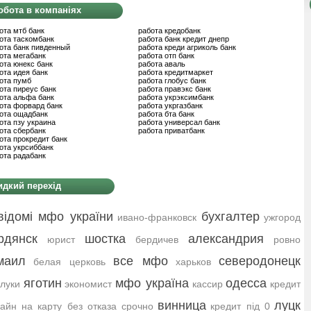
обота в компаніях
ота мтб банк
работа кредобанк
ота таскомбанк
работа банк кредит днепр
ота банк пивденный
работа креди агриколь банк
ота мегабанк
работа отп банк
ота юнекс банк
работа аваль
ота идея банк
работа кредитмаркет
ота пумб
работа глобус банк
ота пиреус банк
работа правэкс банк
ота альфа банк
работа укрэксимбанк
ота форвард банк
работа укргазбанк
ота ощадбанк
работа бта банк
ота пзу украина
работа универсал банк
ота сбербанк
работа приватбанк
ота прокредит банк
ота укрсиббанк
ота радабанк
дкий перехід
відомі мфо україни
бухгалтер
ивано-франковск
ужгород
рдянск
шостка
александрия
юрист
бердичев
ровно
маил
все мфо
северодонецк
белая церковь
харьков
яготин
мфо україна
одесса
луки
экономист
кассир
кредит
винница
луцк
айн на карту без отказа срочно
кредит під 0