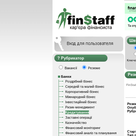
Ш
Рубрикатор
Ключо
Вакансії
Резюме
Рез
Банки
Роздрібний бізнес
FinStaf
Середній та малий бізнес
Корпоративний бізнес
Міжнародний бізнес
Інвестиційний бізнес
Резю
Ризик-менеджмент
Опуб
Рубр
Кредитування
Заставні операції
Казначейство
Фінансовий моніторинг
Стар
Фінансовий аналіз та планування
Тип 