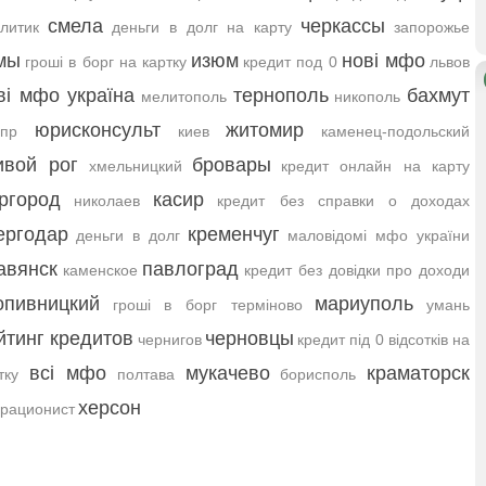
смела
черкассы
литик
деньги в долг на карту
запорожье
мы
изюм
нові мфо
гроші в борг на картку
кредит под 0
львов
ві мфо україна
тернополь
бахмут
мелитополь
никополь
юрисконсульт
житомир
пр
киев
каменец-подольский
ивой рог
бровары
хмельницкий
кредит онлайн на карту
ргород
касир
николаев
кредит без справки о доходах
ергодар
кременчуг
деньги в долг
маловідомі мфо україни
авянск
павлоград
каменское
кредит без довідки про доходи
опивницкий
мариуполь
гроші в борг терміново
умань
йтинг кредитов
черновцы
чернигов
кредит під 0 відсотків на
всі мфо
мукачево
краматорск
тку
полтава
борисполь
херсон
рационист