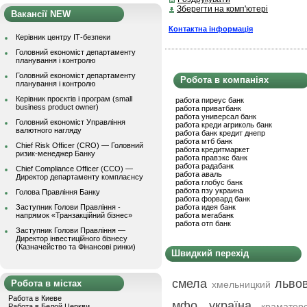
Зберегти на комп'ютері
Вакансії NEW
Контактна інформація
Керівник центру ІТ-безпеки
Головний економіст департаменту
планування і контролю
Головний економіст департаменту
Робота в компаніях
планування і контролю
Керівник проєктів і програм (small
работа пиреус банк
business product owner)
работа приватбанк
работа универсал банк
Головний економіст Управління
работа креди агриколь банк
валютного нагляду
работа банк кредит днепр
работа мтб банк
Chief Risk Officer (CRO) — Головний
работа кредитмаркет
ризик-менеджер Банку
работа правэкс банк
работа радабанк
Chief Compliance Officer (CCO) —
работа аваль
Директор департаменту комплаєнсу
работа глобус банк
работа пзу украина
Голова Правління Банку
работа форвард банк
Заступник Голови Правління -
работа идея банк
напрямок «Транзакційний бізнес»
работа мегабанк
работа отп банк
Заступник Голови Правління —
Директор інвестиційного бізнесу
(Казначейство та Фінансові ринки)
Швидкий перехід
смела
льво
Робота в містах
хмельницкий
Работа в Киеве
мфо україна
краматор
Работа в Белой Церкви