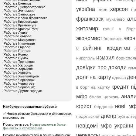
Работа в Виннице
Работа в Днепропетровске
україна
херсон
киев
пр
Работа в Житомире
Работа в Запорожье
франковск
ал
Работа в Ивано-Франковске
мукачево
Работа в Кировограде
Работа в Кременчуге
житомир
гроші в борг
Работа в Кривом Роге
Работа в Луцке
Работа во Львове
экономист
черн
бердичев
Работа в Мариуполе
Работа в Николаеве
рейтинг кредитов
Работа в Одессе
0
Работа в Полтаве
Работа в Ровно
измаил
никополь
бориспол
Работа в Сумах
Работа в Тернополе
Работа в Ужгороде
довідки про доходи
сум
Работа в Харькове
Работа в Херсоне
долг на карту
ден
Работа в Хмельницком
одесса
Работа в Черкассах
Работа в Чернигове
кредит пі
в борг на картку
Работа в Черновцах
Работа в Других городах
мфо
анали
белая церковь
юрист
нові м
бердянск
Наиболее посещаемые рубрики
✅ Новые резюме банковских и финансовых
днепр
подольский
бухгалте
специалистов
Посмотреть все:
Новые резюме в банке,
невідомі мфо україни
финансах и страховании
черкассы
Резюме руководителей в банке и финансах
кредит онлайн н