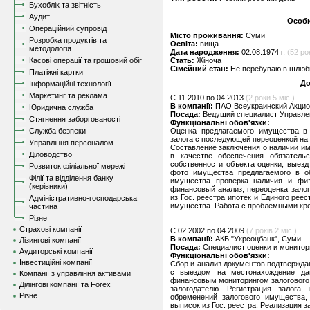
Бухоблік та звітність
Аудит
Особи
Операційний супровід
Місто проживання:
Суми
Розробка продуктів та
Освіта:
вища
методологія
Дата народження:
02.08.1974 г.
(52 ро
Касові операції та грошовий обіг
Стать:
Жіноча
Сімейний стан:
Не перебуваю в шлюбі,
Платіжні картки
До
Інформаційні технології
Маркетинг та реклама
C 11.2010 по 04.2013
(2 роки 5 міс.)
В компанії:
ПАО Всеукраинский Акцио
Юридична служба
Посада:
Ведущий специалист Управлен
Стягнення заборгованості
Функціональні обов'язки:
Служба безпеки
Оценка предлагаемого имущества в 
залога с последующей переоценкой на 
Управління персоналом
Составление заключения о наличии им
Діловодство
в качестве обеспечения обязатель
собственности объекта оценки, выез
Розвиток філіальної мережі
фото имущества предлагаемого в об
Філії та відділення банку
имущества проверка наличия и физи
(керівники)
финансовый анализ, переоценка залог
из Гос. реестра ипотек и Единого рее
Адміністративно-господарська
имущества. Работа с проблемными кр
частина
Різне
Страхові компанії
C 02.2002 по 04.2009
(7 років 2 міс.)
В компанії:
АКБ "Укрсоцбанк", Суми
Лізингові компанії
Посада:
Специалист оценки и монитор
Аудиторські компанії
Функціональні обов'язки:
Інвестиційні компанії
Сбор и анализ документов подтвержда
с выездом на местонахождение да
Компанії з управління активами
финансовым мониторингом залогового
Ділінгові компанії та Forex
залогодателю. Регистрация залога
Різне
обременений залогового имущества, 
выписок из Гос. реестра. Реализация 