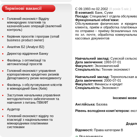
Термінові вакансії
C 09.1993 по 02.2002
(8 років 5 міс.)
В компанії:
Банк, Суми
Посада:
Специалист отдела обслужив
Головний економіст Відділу
Функціональні обов'язки:
міжнародних платежів та
Обслуживание физических и юридиче
казначейських операцій (валютний
клиента, приём и обработка платёжны
контроль)
по отправке – приёму безналичных п
по эл. почте, обработка коммунальн
Керівник проєктів і програм (small
кассовых документов
business product owner)
Аналітик Б2 (Analyst B2)
Директор відділення Банку
Навчальний заклад:
Сумской сельско
Фахівець з оптимізації та
Дата закінчення:
1993-07-01
автоматизації проєктів
Факультет:
Экономический
Спеціальність:
Техник-экономист
Головний економіст управління
корпоративних кредитних ризиків
Навчальний заклад:
Тернопольская а
Департаменту ризик-менеджменту
Дата закінчення:
2000-07-01
Факультет:
Финансы и кредит
Фахівець з обслуговування клієнтів
Спеціальність:
Экономист
в міжнародний банк (Київ)
Заступник начальника управління
Іноземні мови
методологічного забезпечення та
навчання з питань ПВК/ФТ
Англійська:
Базова
Аудитор
Рівень володіння комп'ютером:
екс
Головний економіст відділу по
взаємодії з національними та
міжнародними платіжними
Додат
системами
Відомості:
Права категории В
Роздрукувати