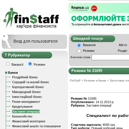
Швидкий пошу
Вакансія
Місто
Резюме
Розділ
Рубрикатор
Ключові слова
Вакансії
Резюме
Резюме № 21695
Банки
Роздрібний бізнес
FinStaff
>
Резюме в банке
>
Залоговые о
Середній та малий бізнес
Корпоративний бізнес
Міжнародний бізнес
Інвестиційний бізнес
Резюме №
21695
Ризик-менеджмент
Опубліковано:
14.11.2013 р.
Рубрика:
Заставні операції
Кредитування
Заставні операції
Специалист по рабо
Казначейство
Фінансовий моніторинг
Стартова зарплата:
4000 грн.
Фінансовий аналіз та планування
Тип роботи:
Повний робочий день