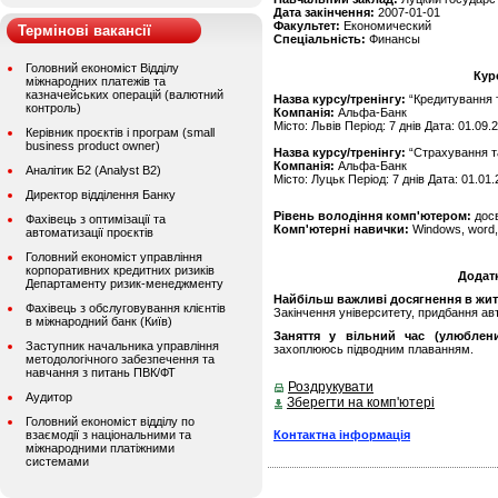
Дата закінчення:
2007-01-01
Факультет:
Економический
Термінові вакансії
Спеціальність:
Финансы
Головний економіст Відділу
Кур
міжнародних платежів та
казначейських операцій (валютний
Назва курсу/тренінгу:
“Кредитування т
контроль)
Компанія:
Альфа-Банк
Місто: Львів Період: 7 днів Дата: 01.09.
Керівник проєктів і програм (small
business product owner)
Назва курсу/тренінгу:
“Страхування та
Компанія:
Альфа-Банк
Аналітик Б2 (Analyst B2)
Місто: Луцьк Період: 7 днів Дата: 01.01
Директор відділення Банку
Рівень володіння комп'ютером:
дос
Фахівець з оптимізації та
Комп'ютерні навички:
Windows, word, 
автоматизації проєктів
Головний економіст управління
корпоративних кредитних ризиків
Додат
Департаменту ризик-менеджменту
Найбільш важливі досягнення в житті
Фахівець з обслуговування клієнтів
Закінчення університету, придбання ав
в міжнародний банк (Київ)
Заняття у вільний час (улюблени
Заступник начальника управління
захоплююсь підводним плаванням.
методологічного забезпечення та
навчання з питань ПВК/ФТ
Роздрукувати
Аудитор
Зберегти на комп'ютері
Головний економіст відділу по
Контактна інформація
взаємодії з національними та
міжнародними платіжними
системами