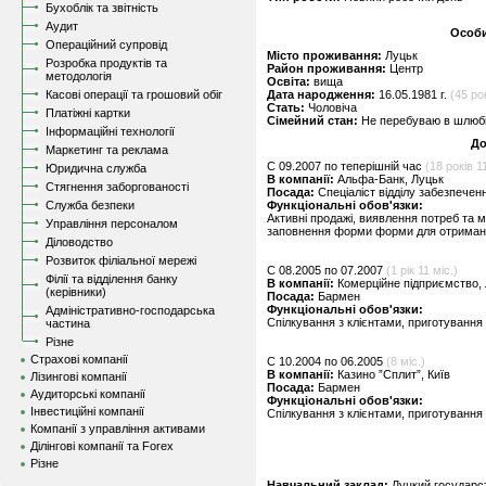
Бухоблік та звітність
Аудит
Особи
Операційний супровід
Місто проживання:
Луцьк
Розробка продуктів та
Район проживання:
Центр
методологія
Освіта:
вища
Касові операції та грошовий обіг
Дата народження:
16.05.1981 г.
(45 рок
Стать:
Чоловіча
Платіжні картки
Сімейний стан:
Не перебуваю в шлюбі,
Інформаційні технології
До
Маркетинг та реклама
C 09.2007 по теперішній час
(18 років 11
Юридична служба
В компанії:
Альфа-Банк, Луцьк
Стягнення заборгованості
Посада:
Спеціаліст відділу забезпечен
Служба безпеки
Функціональні обов'язки:
Активні продажі, виявлення потреб та м
Управління персоналом
заповнення форми форми для отримання
Діловодство
Розвиток філіальної мережі
C 08.2005 по 07.2007
(1 рік 11 міс.)
Філії та відділення банку
В компанії:
Комерційне підприємство,
(керівники)
Посада:
Бармен
Функціональні обов'язки:
Адміністративно-господарська
Спілкування з клієнтами, приготування 
частина
Різне
Страхові компанії
C 10.2004 по 06.2005
(8 міс.)
В компанії:
Казино ”Сплит”, Київ
Лізингові компанії
Посада:
Бармен
Аудиторські компанії
Функціональні обов'язки:
Інвестиційні компанії
Спілкування з клієнтами, приготування 
Компанії з управління активами
Ділінгові компанії та Forex
Різне
Навчальний заклад:
Луцкий государс