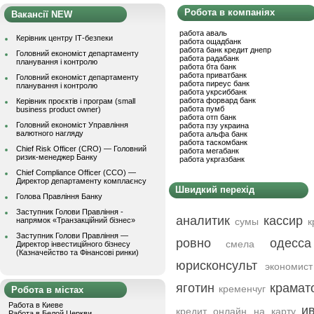
Робота в компаніях
Вакансії NEW
работа аваль
Керівник центру ІТ-безпеки
работа ощадбанк
работа банк кредит днепр
Головний економіст департаменту
работа радабанк
планування і контролю
работа бта банк
работа приватбанк
Головний економіст департаменту
работа пиреус банк
планування і контролю
работа укрсиббанк
работа форвард банк
Керівник проєктів і програм (small
работа пумб
business product owner)
работа отп банк
Головний економіст Управління
работа пзу украина
валютного нагляду
работа альфа банк
работа таскомбанк
Chief Risk Officer (CRO) — Головний
работа мегабанк
ризик-менеджер Банку
работа укргазбанк
Chief Compliance Officer (CCO) —
Директор департаменту комплаєнсу
Швидкий перехід
Голова Правління Банку
Заступник Голови Правління -
аналитик
кассир
напрямок «Транзакційний бізнес»
сумы
к
Заступник Голови Правління —
ровно
одесса
смела
Директор інвестиційного бізнесу
(Казначейство та Фінансові ринки)
юрисконсульт
экономист
яготин
крамат
кременчуг
Робота в містах
Работа в Киеве
и
кредит онлайн на карту
Работа в Белой Церкви