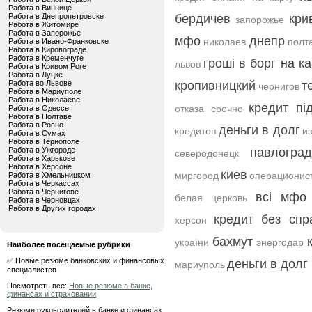
Работа в Виннице
Работа в Днепропетровске
бердичев
кри
запорожье
Работа в Житомире
Работа в Запорожье
мфо
днепр
николаев
полт
Работа в Ивано-Франковске
Работа в Кировограде
Работа в Кременчуге
гроші в борг на ка
львов
Работа в Кривом Роге
Работа в Луцке
Работа во Львове
кропивницкий
т
чернигов
Работа в Мариуполе
Работа в Николаеве
кредит пі
отказа срочно
Работа в Одессе
Работа в Полтаве
Работа в Ровно
деньги в долг
кредитов
и
Работа в Сумах
Работа в Тернополе
Работа в Ужгороде
павлоград
северодонецк
Работа в Харькове
Работа в Херсоне
киев
миргород
операционис
Работа в Хмельницком
Работа в Черкассах
Работа в Чернигове
всі мфо
белая церковь
Работа в Черновцах
Работа в Других городах
кредит без спр
херсон
бахмут
україни
энергодар
Наиболее посещаемые рубрики
✅ Новые резюме банковских и финансовых
деньги в долг 
мариуполь
специалистов
Посмотреть все:
Новые резюме в банке,
финансах и страховании
Резюме руководителей в банке и финансах