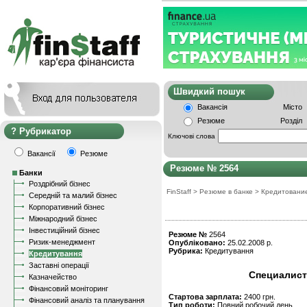
Швидкий пошу
Вакансія
Місто
Резюме
Розділ
Рубрикатор
Ключові слова
Вакансії
Резюме
Резюме № 2564
Банки
Роздрібний бізнес
FinStaff
>
Резюме в банке
>
Кредитовани
Середній та малий бізнес
Корпоративний бізнес
Міжнародний бізнес
Інвестиційний бізнес
Резюме №
2564
Ризик-менеджмент
Опубліковано:
25.02.2008 р.
Рубрика:
Кредитування
Кредитування
Заставні операції
Специалист
Казначейство
Фінансовий моніторинг
Стартова зарплата:
2400 грн.
Фінансовий аналіз та планування
Тип роботи:
Повний робочий день