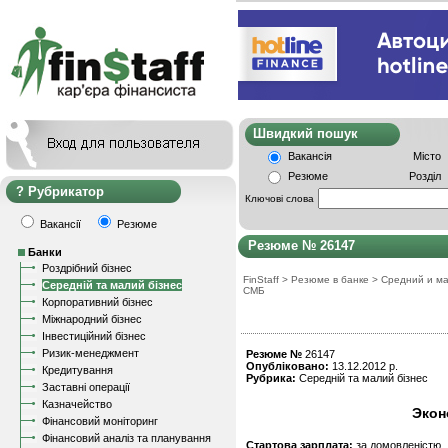
Швидкий пошу
Вакансія
Місто
Резюме
Розділ
Рубрикатор
Ключові слова
Вакансії
Резюме
Резюме № 26147
Банки
Роздрібний бізнес
FinStaff
>
Резюме в банке
>
Средний и ма
Середній та малий бізнес
СМБ
Корпоративний бізнес
Міжнародний бізнес
Інвестиційний бізнес
Ризик-менеджмент
Резюме №
26147
Опубліковано:
13.12.2012 р.
Кредитування
Рубрика:
Середній та малий бізнес
Заставні операції
Казначейство
Экон
Фінансовий моніторинг
Фінансовий аналіз та планування
Стартова зарплата:
за домовленістю