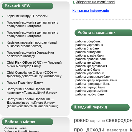
Зберегти на комп'ютері
Вакансії NEW
Контактна інформація
Керівник центру ІТ-безпеки
Головний економіст департаменту
планування і контролю
Робота в компаніях
Головний економіст департаменту
планування і контролю
работа сбербанк
Керівник проєктів і програм (small
работа укргазбанк
business product owner)
работа бта банк
работа ощадбанк
Головний економіст Управління
работа альфа банк
валютного нагляду
работа правэкс банк
Chief Risk Officer (CRO) — Головний
работа мегабанк
ризик-менеджер Банку
работа кредитмаркет
работа мтб банк
Chief Compliance Officer (CCO) —
работа укрсиббанк
Директор департаменту комплаєнсу
работа универсал банк
работа креди агриколь банк
Голова Правління Банку
работа прокредит банк
работа пиреус банк
Заступник Голови Правління -
работа укрэксимбанк
напрямок «Транзакційний бізнес»
работа глобус банк
Заступник Голови Правління —
Директор інвестиційного бізнесу
(Казначейство та Фінансові ринки)
Швидкий перехід
ровно
северодо
харьков
Робота в містах
Работа в Киеве
про доходи
павлоград
Работа в Белой Церкви