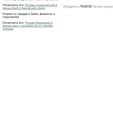
Посмотреть все:
Резюме руководителей в
львов
бердянск
белая церк
финансовой и банковской сфере
Резюме по городам в банке, финансах и
страховании
Посмотреть все:
Резюме банковских и
финансовых специалистов по городам
Украины