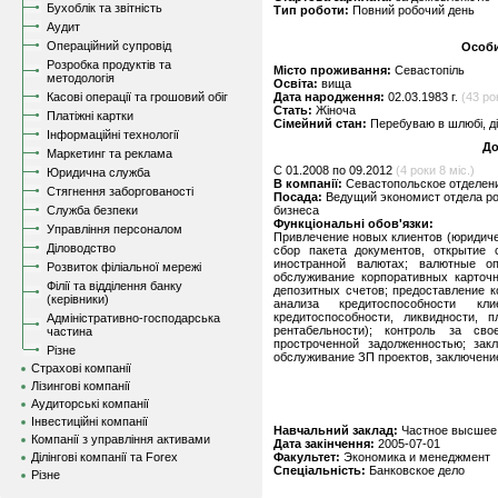
Бухоблік та звітність
Тип роботи:
Повний робочий день
Аудит
Операційний супровід
Особи
Розробка продуктів та
Місто проживання:
Севастопіль
методологія
Освіта:
вища
Касові операції та грошовий обіг
Дата народження:
02.03.1983 г.
(43 ро
Стать:
Жіноча
Платіжні картки
Сімейний стан:
Перебуваю в шлюбі, д
Інформаційні технології
До
Маркетинг та реклама
C 01.2008 по 09.2012
(4 роки 8 міс.)
Юридична служба
В компанії:
Севастопольское отделени
Стягнення заборгованості
Посада:
Ведущий экономист отдела ро
Служба безпеки
бизнеса
Функціональні обов'язки:
Управління персоналом
Привлечение новых клиентов (юридичес
Діловодство
сбор пакета документов, открытие
иностранной валютах; валютные о
Розвиток філіальної мережі
обслуживание корпоративных карточн
Філії та відділення банку
депозитных счетов; предоставление к
(керівники)
анализа кредитоспособности кл
кредитоспособности, ликвидности, п
Адміністративно-господарська
рентабельности); контроль за св
частина
простроченной задолженностью; зак
Різне
обслуживание ЗП проектов, заключени
Страхові компанії
Лізингові компанії
Аудиторські компанії
Інвестиційні компанії
Навчальний заклад:
Частное высшее 
Компанії з управління активами
Дата закінчення:
2005-07-01
Ділінгові компанії та Forex
Факультет:
Экономика и менеджмент
Спеціальність:
Банковское дело
Різне