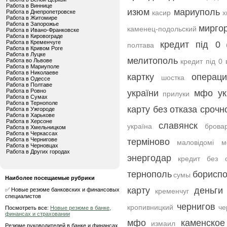
Работа в Виннице
изюм
мариуполь
Работа в Днепропетровске
касир
х
Работа в Житомире
Работа в Запорожье
мирго
каменец-подольский
Работа в Ивано-Франковске
Работа в Кировограде
Работа в Кременчуге
кредит під 0
полтава
Работа в Кривом Роге
Работа в Луцке
мелитополь
Работа во Львове
кредит під 0 
Работа в Мариуполе
Работа в Николаеве
картку
операци
шостка
Работа в Одессе
Работа в Полтаве
Работа в Ровно
україни
мфо ук
прилуки
Работа в Сумах
Работа в Тернополе
карту без отказа срочн
Работа в Ужгороде
Работа в Харькове
Работа в Херсоне
славянск
україна
брова
Работа в Хмельницком
Работа в Черкассах
Работа в Чернигове
терміново
маловідомі м
Работа в Черновцах
Работа в Других городах
энергодар
кредит без 
тернополь
борисп
сумы
Наиболее посещаемые рубрики
карту
деньги
✅ Новые резюме банковских и финансовых
кременчуг
специалистов
чернигов
кропивницкий
че
Посмотреть все:
Новые резюме в банке,
финансах и страховании
мфо
каменское
измаил
Резюме руководителей в банке и финансах