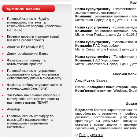
Кур
Термінові вакансії
Назва курсу/тренінгу:
«Эффективное 
экономического состояния.»
Компанія:
Тренинговая компания - Ком
Головний економіст Відділу
Місто: Киев Період: 2 дня Дата: 01.11.2
міжнародних платежів та
казначейських операцій (валютний
Назва курсу/тренінгу:
«Школа менедж
контроль)
Компанія:
Тренинговая компания - Ком
Місто: Киев Період: 1 день Дата: 01.03.
Керівник проєктів і програм (small
business product owner)
Назва курсу/тренінгу:
“Базовые навык
Компанія:
ПАО Укрсоцбанк
Аналітик Б2 (Analyst B2)
Місто: Севастополь Період: 1 день Дата
Директор відділення Банку
Назва курсу/тренінгу:
“Телефонные п
Фахівець з оптимізації та
Компанія:
ПАО Укрсоцбанк
автоматизації проєктів
Місто: Севастополь Період: 1 день Дата
Головний економіст управління
Іноземні мови
корпоративних кредитних ризиків
Департаменту ризик-менеджменту
Англійська:
Базова
Фахівець з обслуговування клієнтів
Рівень володіння комп'ютером:
кор
в міжнародний банк (Київ)
Комп'ютерні навички:
Windows; Excel;
Заступник начальника управління
методологічного забезпечення та
навчання з питань ПВК/ФТ
Додат
Аудитор
Відомості:
Краткая характеристика: о
способности; стремление к профес
Головний економіст відділу по
достигать поставленные цели; пози
взаємодії з національними та
ориентация на результат; коммуни
міжнародними платіжними
осваивать новые знания и применя
системами
сдержанная, уравновешенная, настойч
Роздрукувати