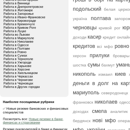
Работа в Виннице
Работа в Днепропетровске
подольский
белая церко
Работа в Житомире
Работа в Запорожье
Работа в Ивано-Франковске
полтава
україна
запоро
Работа в Кировограде
Работа в Кременчуге
черновцы
юр
кривой рог
Работа в Кривом Роге
Работа в Луцке
Работа во Львове
касир
доходи
кредит онлайн
Работа в Мариуполе
Работа в Николаеве
Работа в Одессе
кредитов
ровно
всі мфо
Работа в Полтаве
Работа в Ровно
прилуки
херсон
бровары
Работа в Сумах
Работа в Тернополе
Работа в Ужгороде
сумы
уман
шостка
бахмут
Работа в Харькове
Работа в Херсоне
Работа в Хмельницком
никополь
киев
измаил
Работа в Черкассах
Работа в Чернигове
деньги в долг на кар
Работа в Черновцах
Работа в Других городах
мариуполь
северодонецк
николаев
франковск
одес
Наиболее посещаемые рубрики
✅ Новые резюме банковских и финансовых
смела
доходах
аналитик
специалистов
Посмотреть все:
Новые резюме в банке,
нові мфо
бердянск
опера
финансах и страховании
мфо україни
Резюме руководителей в банке и финансах