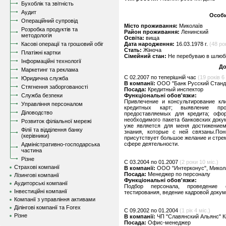
Бухоблік та звітність
Аудит
Особи
Операційний супровід
Місто проживання:
Миколаїв
Розробка продуктів та
Район проживання:
Ленинский
методологія
Освіта:
вища
Касові операції та грошовий обіг
Дата народження:
16.03.1978 г.
(48 рок
Стать:
Жіноча
Платіжні картки
Сімейний стан:
Не перебуваю в шлюбі,
Інформаційні технології
До
Маркетинг та реклама
C 02.2007 по теперішній час
(19 років 6 
Юридична служба
В компанії:
ООО "Банк Русский Станда
Стягнення заборгованості
Посада:
Кредитный инспектор
Служба безпеки
Функціональні обов'язки:
Привлечение и консультирование кл
Управління персоналом
кредитных карт; выявление про
Діловодство
предоставляемых для кредита; офо
необходимого пакета банковских доку
Розвиток філіальної мережі
уже является для меня достижением
Філії та відділення банку
знания, которые с ней связаны.По
(керівники)
присутствует большое желание и стре
сфере деятельности.
Адміністративно-господарська
частина
Різне
C 03.2004 по 01.2007
(2 роки 10 міс.)
Страхові компанії
В компанії:
ООО "Интерконус", Микол
Посада:
Менеджер по персоналу
Лізингові компанії
Функціональні обов'язки:
Аудиторські компанії
Подбор персонала, проведение со
Інвестиційні компанії
тестирования, ведение кадровой докум
Компанії з управління активами
Ділінгові компанії та Forex
C 09.2002 по 01.2004
(1 рік 4 міс.)
Різне
В компанії:
ЧП "Славянский Альянс" К
Посада:
Офис-менеджер