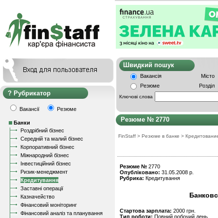
Швидкий пошу
Вакансія
Місто
Резюме
Розділ
Рубрикатор
Ключові слова
Вакансії
Резюме
Резюме № 2770
Банки
Роздрібний бізнес
FinStaff
>
Резюме в банке
>
Кредитовани
Середній та малий бізнес
Корпоративний бізнес
Міжнародний бізнес
Інвестиційний бізнес
Резюме №
2770
Ризик-менеджмент
Опубліковано:
31.05.2008 р.
Рубрика:
Кредитування
Кредитування
Заставні операції
Банковс
Казначейство
Фінансовий моніторинг
Стартова зарплата:
2000 грн.
Фінансовий аналіз та планування
Тип роботи:
Повний робочий день