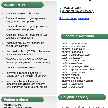
Вакансії NEW
Роздрукувати
Зберегти на комп'ютері
Керівник центру ІТ-безпеки
Контактна інформація
Головний економіст департаменту
планування і контролю
Головний економіст департаменту
планування і контролю
Керівник проєктів і програм (small
Робота в компаніях
business product owner)
Головний економіст Управління
работа правэкс банк
валютного нагляду
работа укрсиббанк
работа юнекс банк
Chief Risk Officer (CRO) — Головний
работа кредобанк
ризик-менеджер Банку
работа универсал банк
работа радабанк
Chief Compliance Officer (CCO) —
работа альфа банк
Директор департаменту комплаєнсу
работа мегабанк
работа прокредит банк
Голова Правління Банку
работа креди агриколь банк
работа приватбанк
Заступник Голови Правління -
работа сбербанк
напрямок «Транзакційний бізнес»
работа бта банк
работа банк кредит днепр
Заступник Голови Правління —
работа идея банк
Директор інвестиційного бізнесу
работа укргазбанк
(Казначейство та Фінансові ринки)
Швидкий перехід
Робота в містах
Работа в Киеве
гроші в борг на картк
Работа в Белой Церкви