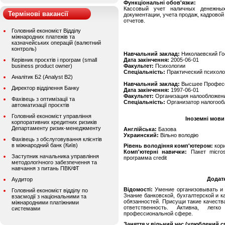
Функціональні обов'язки:
Кассовый учет наличных денежных
Термінові вакансії
документации, учета продаж, кадровой
отчетов.
Головний економіст Відділу
міжнародних платежів та
казначейських операцій (валютний
контроль)
Навчальний заклад:
Николаевский Го
Керівник проєктів і програм (small
Дата закінчення:
2005-06-01
business product owner)
Факультет:
Психологии
Спеціальність:
Практический психоло
Аналітик Б2 (Analyst B2)
Навчальний заклад:
Высшее Профес
Директор відділення Банку
Дата закінчення:
1997-06-01
Факультет:
Организация налообложен
Фахівець з оптимізації та
Спеціальність:
Организатор налогооб
автоматизації проєктів
Головний економіст управління
Іноземні мови
корпоративних кредитних ризиків
Департаменту ризик-менеджменту
Англійська:
Базова
Украинский:
Вільно володію
Фахівець з обслуговування клієнтів
в міжнародний банк (Київ)
Рівень володіння комп'ютером:
кор
Комп'ютерні навички:
Пакет microso
Заступник начальника управління
программа credit
методологічного забезпечення та
навчання з питань ПВК/ФТ
Додат
Аудитор
Відомості:
Умение организовывать и 
Головний економіст відділу по
Знание банковской, бухгалтерской и
взаємодії з національними та
обязанностей. Присущи такие качеств
міжнародними платіжними
ответственность. Активна, ле
системами
профессиональной сфере.
Заняття у вільний час (улюблений сп