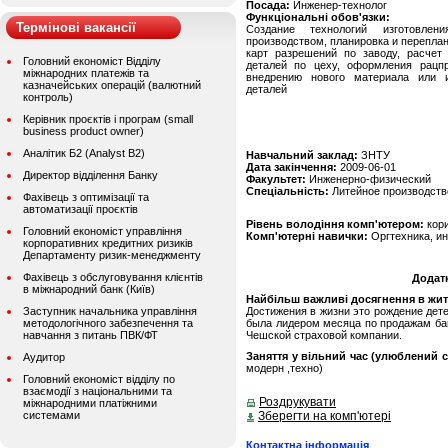
Посада:
Инженер-технолог
Функціональні обов'язки:
Термінові вакансії
Создание технологий изготовлен
производством, планировка и перепла
карт разрешений по заводу, расчет
Головний економіст Відділу
деталей по цеху, оформления рацп
міжнародних платежів та
внедрению нового материала или и
казначейських операцій (валютний
деталей
контроль)
Керівник проєктів і програм (small
business product owner)
Аналітик Б2 (Analyst B2)
Навчальний заклад:
ЗНТУ
Дата закінчення:
2009-06-01
Директор відділення Банку
Факультет:
Инженерно-физический
Спеціальність:
Литейное производств
Фахівець з оптимізації та
автоматизації проєктів
Рівень володіння комп'ютером:
кор
Головний економіст управління
Комп'ютерні навички:
Оргтехника, ин
корпоративних кредитних ризиків
Департаменту ризик-менеджменту
Фахівець з обслуговування клієнтів
Додат
в міжнародний банк (Київ)
Найбільш важливі досягнення в житті
Заступник начальника управління
Достижения в жизни это рождение дете
методологічного забезпечення та
была лидером месяца по продажам бан
навчання з питань ПВК/ФТ
Чешской страховой компании.
Заняття у вільний час (улюблений с
Аудитор
модерн ,техно)
Головний економіст відділу по
взаємодії з національними та
Роздрукувати
міжнародними платіжними
системами
Зберегти на комп'ютері
Контактна інформація