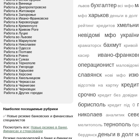
Работа в Виннице
бухгалтер
м
львов
всі мфо
Работа в Днепропетровске
Работа в Житомире
харьков
Работа в Запорожье
мфо
деньги в долг
Работа в Ивано-Франковске
Работа в Кировограде
хмельни
рейтинг кредитов
Работа в Кременчуге
Работа в Кривом Роге
Работа в Луцке
невідомі мфо україн
Работа во Львове
Работа в Мариуполе
бахмут
Работа в Николаеве
краматорск
кривой
Работа в Одессе
Работа в Полтаве
ивано-франков
касир
Работа в Ровно
Работа в Сумах
Работа в Тернополе
операционист
маловідом
Работа в Ужгороде
Работа в Харькове
славянск
изю
Работа в Херсоне
нові мфо
Работа в Хмельницком
Работа в Черкассах
креди
відсотків на картку
Работа в Чернигове
Работа в Черновцах
Работа в Других городах
срочно
кредит без довідки
борисполь
кредит під 0
Наиболее посещаемые рубрики
николаев
сев
аналитик
✅ Новые резюме банковских и финансовых
специалистов
тернополь
мелитополь
бр
Посмотреть все:
Новые резюме в банке,
финансах и страховании
деньги в долг н
бердянск
Резюме руководителей в банке и финансах