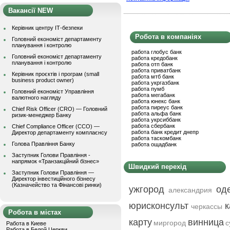
Вакансії NEW
Керівник центру ІТ-безпеки
Робота в компаніях
Головний економіст департаменту
планування і контролю
работа глобус банк
Головний економіст департаменту
работа кредобанк
планування і контролю
работа отп банк
работа приватбанк
Керівник проєктів і програм (small
работа мтб банк
business product owner)
работа укргазбанк
работа пумб
Головний економіст Управління
работа мегабанк
валютного нагляду
работа юнекс банк
работа пиреус банк
Chief Risk Officer (CRO) — Головний
работа альфа банк
ризик-менеджер Банку
работа укрсиббанк
работа сбербанк
Chief Compliance Officer (CCO) —
работа банк кредит днепр
Директор департаменту комплаєнсу
работа таскомбанк
Голова Правління Банку
работа ощадбанк
Заступник Голови Правління -
напрямок «Транзакційний бізнес»
Швидкий перехід
Заступник Голови Правління —
Директор інвестиційного бізнесу
(Казначейство та Фінансові ринки)
ужгород
од
александрия
юрисконсульт
к
черкассы
Робота в містах
карту
винница
миргород
с
Работа в Киеве
Работа в Белой Церкви