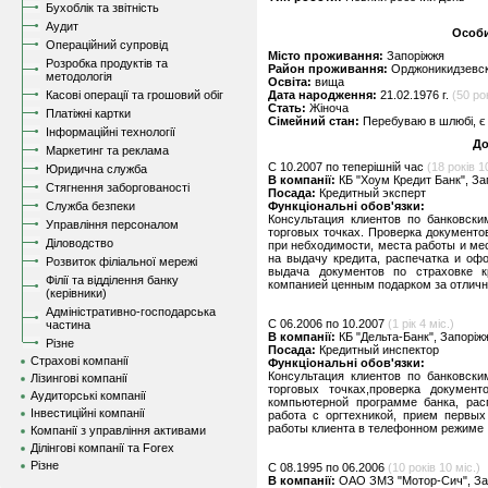
Бухоблік та звітність
Аудит
Особи
Операційний супровід
Місто проживання:
Запоріжжя
Розробка продуктів та
Район проживання:
Орджоникидзевс
методологія
Освіта:
вища
Касові операції та грошовий обіг
Дата народження:
21.02.1976 г.
(50 рок
Стать:
Жіноча
Платіжні картки
Сімейний стан:
Перебуваю в шлюбі, є 
Інформаційні технології
До
Маркетинг та реклама
C 10.2007 по теперішній час
(18 років 1
Юридична служба
В компанії:
КБ "Хоум Кредит Банк", За
Стягнення заборгованості
Посада:
Кредитный эксперт
Служба безпеки
Функціональні обов'язки:
Консультация клиентов по банковски
Управління персоналом
торговых точках. Проверка документо
Діловодство
при небходимости, места работы и ме
на выдачу кредита, распечатка и оф
Розвиток філіальної мережі
выдача документов по страховке к
Філії та відділення банку
компанией ценным подарком за отличн
(керівники)
Адміністративно-господарська
C 06.2006 по 10.2007
(1 рік 4 міс.)
частина
В компанії:
КБ "Дельта-Банк", Запоріж
Різне
Посада:
Кредитный инспектор
Страхові компанії
Функціональні обов'язки:
Консультация клиентов по банковски
Лізингові компанії
торговых точках,проверка докумен
Аудиторські компанії
компьютерной программе банка, рас
Інвестиційні компанії
работа с оргтехникой, прием первых
работы клиента в телефонном режиме
Компанії з управління активами
Ділінгові компанії та Forex
Різне
C 08.1995 по 06.2006
(10 років 10 міс.)
В компанії:
ОАО ЗМЗ "Мотор-Сич", За