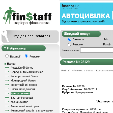
Швидкий пошу
Вакансія
Місто
Резюме
Розділ
Рубрикатор
Ключові слова
Вакансії
Резюме
Резюме № 28129
Банки
Роздрібний бізнес
FinStaff
>
Резюме в банке
>
Кредитовани
Середній та малий бізнес
Корпоративний бізнес
Міжнародний бізнес
Інвестиційний бізнес
Резюме №
28129
Ризик-менеджмент
Опубліковано:
16.08.2011 р.
Рубрика:
Кредитування
Кредитування
Заставні операції
Эксперт 
Казначейство
Фінансовий моніторинг
Стартова зарплата:
2000 грн.
Фінансовий аналіз та планування
Тип роботи:
Повний робочий день