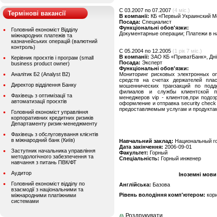
C 03.2007 по 07.2007
(4 міс.)
Термінові вакансії
В компанії:
КБ «Первый Украинский М
Посада:
Специалист
Функціональні обов'язки:
Головний економіст Відділу
Документарные операции; Платежи в н
міжнародних платежів та
казначейських операцій (валютний
контроль)
C 05.2004 по 12.2005
(1 рік 7 міс.)
В компанії:
ЗАО КБ «ПриватБанк», Дні
Керівник проєктів і програм (small
Посада:
Эксперт
business product owner)
Функціональні обов'язки:
Аналітик Б2 (Analyst B2)
Мониторинг рисковых электронных оп
средств на счетах держателей плас
Директор відділення Банку
мошеннических транзакций по подд
филиалов и службы клиентской п
Фахівець з оптимізації та
менеджеров vip - клиентов,при подо
автоматизації проєктів
оформление и отправка security check
предоставляемым услугам и продуктам
Головний економіст управління
корпоративних кредитних ризиків
Департаменту ризик-менеджменту
Фахівець з обслуговування клієнтів
в міжнародний банк (Київ)
Навчальний заклад:
Национальный го
Дата закінчення:
2006-09-01
Заступник начальника управління
Факультет:
Горный
методологічного забезпечення та
Спеціальність:
Горный инженер
навчання з питань ПВК/ФТ
Аудитор
Іноземні мови
Головний економіст відділу по
Англійська:
Базова
взаємодії з національними та
Рівень володіння комп'ютером:
кор
міжнародними платіжними
системами
Роздрукувати