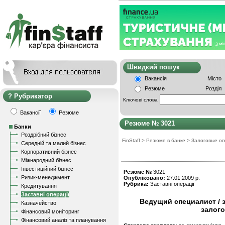
Швидкий пошу
Вакансія
Місто
Резюме
Розділ
Рубрикатор
Ключові слова
Вакансії
Резюме
Резюме № 3021
Банки
Роздрібний бізнес
FinStaff
>
Резюме в банке
>
Залоговые о
Середній та малий бізнес
Корпоративний бізнес
Міжнародний бізнес
Інвестиційний бізнес
Резюме №
3021
Ризик-менеджмент
Опубліковано:
27.01.2009 р.
Рубрика:
Заставні операції
Кредитування
Заставні операції
Ведущий специалист / 
Казначейство
залог
Фінансовий моніторинг
Фінансовий аналіз та планування