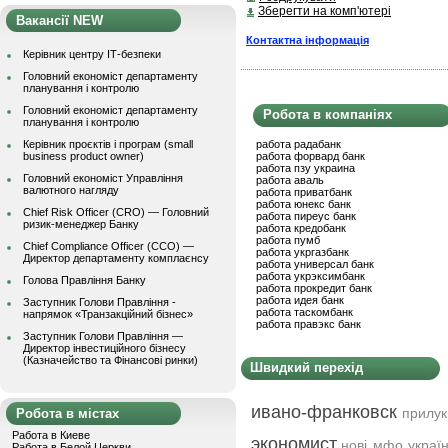
Зберегти на комп'ютері
Вакансії NEW
Контактна інформація
Керівник центру ІТ-безпеки
Головний економіст департаменту
планування і контролю
Головний економіст департаменту
Робота в компаніях
планування і контролю
Керівник проєктів і програм (small
работа радабанк
business product owner)
работа форвард банк
работа пзу украина
Головний економіст Управління
работа аваль
валютного нагляду
работа приватбанк
работа юнекс банк
Chief Risk Officer (CRO) — Головний
работа пиреус банк
ризик-менеджер Банку
работа кредобанк
работа пумб
Chief Compliance Officer (CCO) —
работа укргазбанк
Директор департаменту комплаєнсу
работа универсал банк
работа укрэксимбанк
Голова Правління Банку
работа прокредит банк
работа идея банк
Заступник Голови Правління -
работа таскомбанк
напрямок «Транзакційний бізнес»
работа правэкс банк
Заступник Голови Правління —
Директор інвестиційного бізнесу
(Казначейство та Фінансові ринки)
Швидкий перехід
ивано-франковск
прилук
Робота в містах
Работа в Киеве
экономист
нові мфо украї
Работа в Белой Церкви