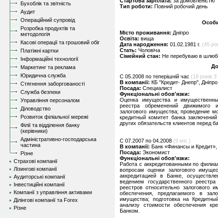
Стартова зарплата:
за домовленістю
Бухоблік та звітність
Тип роботи:
Повний робочий день
Аудит
Операційний супровід
Особи
Розробка продуктів та
Місто проживання:
Дніпро
методологія
Освіта:
вища
Касові операції та грошовий обіг
Дата народження:
01.02.1981 г.
(45 рок
Стать:
Чоловіча
Платіжні картки
Сімейний стан:
Не перебуваю в шлюбі,
Інформаційні технології
До
Маркетинг та реклама
Юридична служба
C 05.2008 по теперішній час
(18 років 3 
В компанії:
КБ "Кредит- Днепр", Дніпро
Стягнення заборгованості
Посада:
Специалист
Служба безпеки
Функціональні обов'язки:
Оценка имущества и имущественных
Управління персоналом
реестра обременений движимого 
Діловодство
залогового имущества; проведение мо
Розвиток філіальної мережі
кредитный комитет банка заключений
других обязательств клиентов перед б
Філії та відділення банку
(керівники)
Адміністративно-господарська
C 07.2007 по 04.2008
(9 міс.)
частина
В компанії:
Банк «Финансы и Кредит»,
Посада:
Экономист
Різне
Функціональні обов'язки:
Страхові компанії
Работа с аккредитованными по филиа
Лізингові компанії
вопросам оценки залогового имущес
аккредитацией в Банке, осуществле
Аудиторські компанії
ведением государственного реестр
Інвестиційні компанії
реестров относительно залогового и
Компанії з управління активами
обеспечения, предлагаемого в зало
имущества; подготовка на Кредитны
Ділінгові компанії та Forex
анализу стоимости обеспечения кре
Різне
Банком.