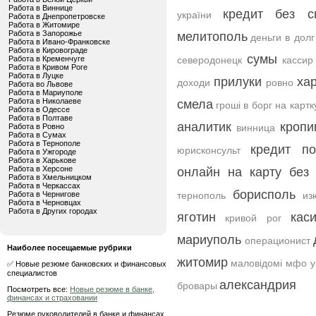
Работа в Виннице
кредит без с
україни
Работа в Днепропетровске
Работа в Житомире
Работа в Запорожье
мелитополь
деньги в долг
Работа в Ивано-Франковске
Работа в Кировограде
сумы
Работа в Кременчуге
северодонецк
кассир
Работа в Кривом Роге
Работа в Луцке
прилуки
ха
доходи
ровно
Работа во Львове
Работа в Мариуполе
Работа в Николаеве
смела
гроші в борг на картк
Работа в Одессе
Работа в Полтаве
аналитик
кропи
Работа в Ровно
винница
Работа в Сумах
Работа в Тернополе
кредит п
юрисконсульт
Работа в Ужгороде
Работа в Харькове
Работа в Херсоне
онлайн на карту без 
Работа в Хмельницком
Работа в Черкассах
борисполь
Работа в Чернигове
тернополь
из
Работа в Черновцах
Работа в Других городах
яготин
кас
кривой рог
мариуполь
операционист
Наиболее посещаемые рубрики
житомир
маловідомі мфо у
✅ Новые резюме банковских и финансовых
специалистов
александрия
бровары
Посмотреть все:
Новые резюме в банке,
финансах и страховании
Резюме руководителей в банке и финансах