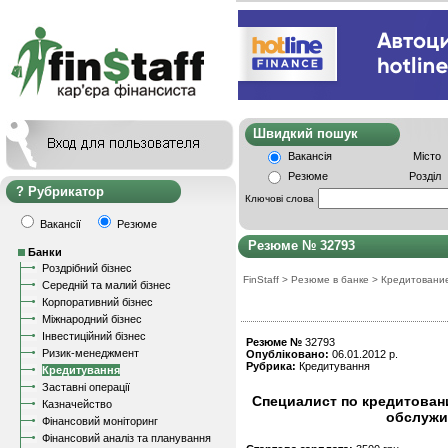
Швидкий пошу
Вакансія
Місто
Резюме
Розділ
Рубрикатор
Ключові слова
Вакансії
Резюме
Резюме № 32793
Банки
Роздрібний бізнес
FinStaff
>
Резюме в банке
>
Кредитовани
Середній та малий бізнес
Корпоративний бізнес
Міжнародний бізнес
Інвестиційний бізнес
Резюме №
32793
Ризик-менеджмент
Опубліковано:
06.01.2012 р.
Рубрика:
Кредитування
Кредитування
Заставні операції
Специалист по кредитовани
Казначейство
обслужи
Фінансовий моніторинг
Фінансовий аналіз та планування