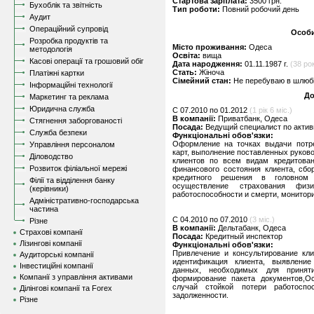
Стартова зарплата:
3500 грн.
Бухоблік та звітність
Тип роботи:
Повний робочий день
Аудит
Операційний супровід
Особи
Розробка продуктів та
Місто проживання:
Одеса
методологія
Освіта:
вища
Касові операції та грошовий обіг
Дата народження:
01.11.1987 г.
(38 рок
Стать:
Жіноча
Платіжні картки
Сімейний стан:
Не перебуваю в шлюбі,
Інформаційні технології
До
Маркетинг та реклама
Юридична служба
C 07.2010 по 01.2012
(1 рік 6 міс.)
В компанії:
Приватбанк, Одеса
Стягнення заборгованості
Посада:
Ведущий специалист по акти
Служба безпеки
Функціональні обов'язки:
Оформление на точках выдачи потре
Управління персоналом
карт, выполнение поставленных руков
Діловодство
клиентов по всем видам кредитован
Розвиток філіальної мережі
финансового состояния клиента, сбо
кредитного решения в головном 
Філії та відділення банку
осуществление страхования фи
(керівники)
работоспособности и смерти, монитор
Адміністративно-господарська
частина
C 04.2010 по 07.2010
(3 міс.)
Різне
В компанії:
Дельтабанк, Одеса
Страхові компанії
Посада:
Кредитный инспектор
Лізингові компанії
Функціональні обов'язки:
Привлечение и консультирование кли
Аудиторські компанії
идентификация клиента, выявление
Інвестиційні компанії
данных, необходимых для принят
Компанії з управління активами
формирование пакета документов,О
случай стойкой потери работоспо
Ділінгові компанії та Forex
задолженности.
Різне