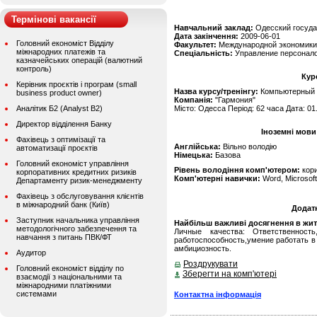
Термінові вакансії
Навчальний заклад:
Одесский госуда
Дата закінчення:
2009-06-01
Головний економіст Відділу
Факультет:
Международной экономики
міжнародних платежів та
Спеціальність:
Управление персонало
казначейських операцій (валютний
контроль)
Кур
Керівник проєктів і програм (small
Назва курсу/тренінгу:
Компьютерный б
business product owner)
Компанія:
"Гармония"
Аналітик Б2 (Analyst B2)
Місто: Одесса Період: 62 часа Дата: 01
Директор відділення Банку
Іноземні мови
Фахівець з оптимізації та
Англійська:
Вільно володію
автоматизації проєктів
Німецька:
Базова
Головний економіст управління
Рівень володіння комп'ютером:
кор
корпоративних кредитних ризиків
Комп'ютерні навички:
Word, Microsoft 
Департаменту ризик-менеджменту
Фахівець з обслуговування клієнтів
в міжнародний банк (Київ)
Додат
Заступник начальника управління
Найбільш важливі досягнення в житті
методологічного забезпечення та
Личные качества: Ответственность
навчання з питань ПВК/ФТ
работоспособность,умение работать в 
амбициозность.
Аудитор
Роздрукувати
Головний економіст відділу по
Зберегти на комп'ютері
взаємодії з національними та
міжнародними платіжними
системами
Контактна інформація