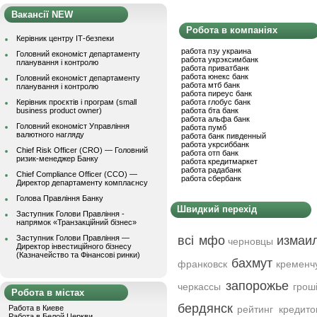
Вакансії NEW
Робота в компаніях
Керівник центру ІТ-безпеки
работа пзу украина
Головний економіст департаменту
работа укрэксимбанк
планування і контролю
работа приватбанк
работа юнекс банк
Головний економіст департаменту
работа мтб банк
планування і контролю
работа пиреус банк
Керівник проєктів і програм (small
работа глобус банк
business product owner)
работа бта банк
работа альфа банк
Головний економіст Управління
работа пумб
валютного нагляду
работа банк пивденный
работа укрсиббанк
Chief Risk Officer (CRO) — Головний
работа отп банк
ризик-менеджер Банку
работа кредитмаркет
работа радабанк
Chief Compliance Officer (CCO) —
работа сбербанк
Директор департаменту комплаєнсу
Голова Правління Банку
Швидкий перехід
Заступник Голови Правління -
напрямок «Транзакційний бізнес»
Заступник Голови Правління —
всі мфо
измаи
черновцы
Директор інвестиційного бізнесу
(Казначейство та Фінансові ринки)
бахмут
франковск
кременч
запорожье
черкассы
грош
Робота в містах
бердянск
Работа в Киеве
рейтинг кредито
Работа в Белой Церкви