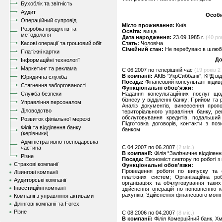
Бухоблік та звітність
Аудит
Особи
Операційний супровід
Місто проживання:
Київ
Розробка продуктів та
Освіта:
вища
методологія
Дата народження:
23.09.1985 г.
(40 рок
Касові операції та грошовий обіг
Стать:
Чоловіча
Сімейний стан:
Не перебуваю в шлюбі,
Платіжні картки
До
Інформаційні технології
Маркетинг та реклама
C 06.2007 по теперішній час
(19 років 2 
В компанії:
АКІБ “УкрСиббанк”, КРД ві
Юридична служба
Посада:
Фінансовий консультант індив
Стягнення заборгованості
Функціональні обов'язки:
Служба безпеки
Надання консультаційних послуг щод
бізнесу у відділенні банку; Прийом та
Управління персоналом
Аналіз документів, винеесення пропо
Діловодство
територіального управління банку, р
обслуговування кредитів, подальший
Розвиток філіальної мережі
Підготовка договорів, контакти з поз
Філії та відділення банку
банком.
(керівники)
Адміністративно-господарська
C 04.2007 по 06.2007
(2 міс.)
частина
В компанії:
Філія “Залізничне відділен
Різне
Посада:
Економіст сектору по роботі 
Страхові компанії
Функціональні обов'язки:
Проведення роботи по випуску та о
Лізингові компанії
платіжних систем; Організаційна р
Аудиторські компанії
організаціях та обчлуговування таких
Інвестиційні компанії
здійснення операцій по поповненню к
рахунків; Здійснення фінансового моніто
Компанії з управління активами
Ділінгові компанії та Forex
Різне
C 08.2006 по 04.2007
(8 міс.)
В компанії:
Філія Комерційний банк, Х