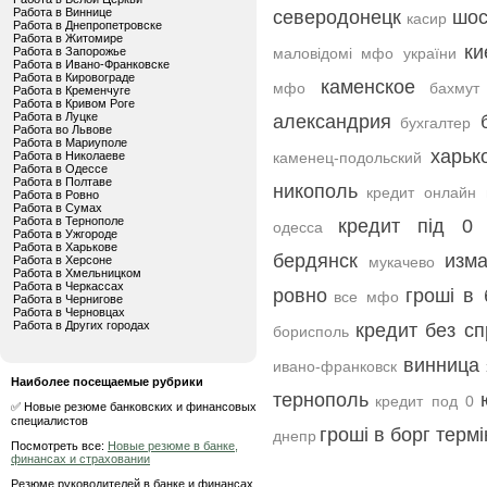
Работа в Виннице
северодонецк
шос
касир
Работа в Днепропетровске
Работа в Житомире
ки
Работа в Запорожье
маловідомі мфо україни
Работа в Ивано-Франковске
Работа в Кировограде
каменское
мфо
бахмут
Работа в Кременчуге
Работа в Кривом Роге
Работа в Луцке
александрия
бухгалтер
Работа во Львове
Работа в Мариуполе
харьк
Работа в Николаеве
каменец-подольский
Работа в Одессе
Работа в Полтаве
никополь
кредит онлайн 
Работа в Ровно
Работа в Сумах
Работа в Тернополе
кредит під 0 
одесса
Работа в Ужгороде
Работа в Харькове
бердянск
изм
Работа в Херсоне
мукачево
Работа в Хмельницком
Работа в Черкассах
ровно
гроші в 
все мфо
Работа в Чернигове
Работа в Черновцах
Работа в Других городах
кредит без с
борисполь
винница
ивано-франковск
Наиболее посещаемые рубрики
тернополь
кредит под 0
✅ Новые резюме банковских и финансовых
специалистов
гроші в борг терм
днепр
Посмотреть все:
Новые резюме в банке,
финансах и страховании
Резюме руководителей в банке и финансах