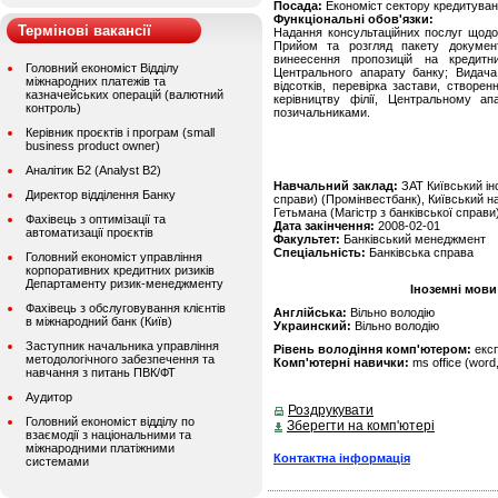
Посада:
Економіст сектору кредитуван
Функціональні обов'язки:
Термінові вакансії
Надання консультаційних послуг щодо 
Прийом та розгляд пакету документ
винеесення пропозицій на кредитни
Головний економіст Відділу
Центрального апарату банку; Видача
міжнародних платежів та
відсотків, перевірка застави, створенн
казначейських операцій (валютний
керівництву філії, Центральному ап
контроль)
позичальниками.
Керівник проєктів і програм (small
business product owner)
Аналітик Б2 (Analyst B2)
Навчальний заклад:
ЗАТ Київський інс
Директор відділення Банку
справи) (Промінвестбанк), Київський н
Гетьмана (Магістр з банківської справи
Фахівець з оптимізації та
Дата закінчення:
2008-02-01
автоматизації проєктів
Факультет:
Банківський менеджмент
Спеціальність:
Банківська справа
Головний економіст управління
корпоративних кредитних ризиків
Департаменту ризик-менеджменту
Іноземні мови
Фахівець з обслуговування клієнтів
Англійська:
Вільно володію
в міжнародний банк (Київ)
Украинский:
Вільно володію
Заступник начальника управління
Рівень володіння комп'ютером:
екс
методологічного забезпечення та
Комп'ютерні навички:
ms office (word,
навчання з питань ПВК/ФТ
Аудитор
Роздрукувати
Головний економіст відділу по
Зберегти на комп'ютері
взаємодії з національними та
міжнародними платіжними
Контактна інформація
системами