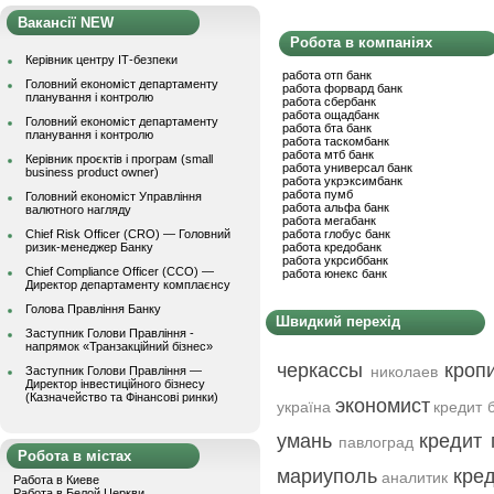
Вакансії NEW
Робота в компаніях
Керівник центру ІТ-безпеки
работа отп банк
Головний економіст департаменту
работа форвард банк
планування і контролю
работа сбербанк
работа ощадбанк
Головний економіст департаменту
работа бта банк
планування і контролю
работа таскомбанк
работа мтб банк
Керівник проєктів і програм (small
работа универсал банк
business product owner)
работа укрэксимбанк
работа пумб
Головний економіст Управління
работа альфа банк
валютного нагляду
работа мегабанк
Chief Risk Officer (CRO) — Головний
работа глобус банк
ризик-менеджер Банку
работа кредобанк
работа укрсиббанк
Chief Compliance Officer (CCO) —
работа юнекс банк
Директор департаменту комплаєнсу
Голова Правління Банку
Швидкий перехід
Заступник Голови Правління -
напрямок «Транзакційний бізнес»
черкассы
кроп
николаев
Заступник Голови Правління —
Директор інвестиційного бізнесу
(Казначейство та Фінансові ринки)
экономист
україна
кредит 
умань
кредит 
павлоград
Робота в містах
мариуполь
кред
аналитик
Работа в Киеве
Работа в Белой Церкви