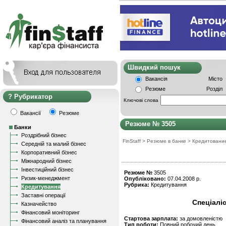
Швидкий пошу
Вакансія
Місто
Резюме
Розділ
Рубрикатор
Ключові слова
Вакансії
Резюме
Резюме № 3505
Банки
Роздрібний бізнес
FinStaff
>
Резюме в банке
>
Кредитовани
Середній та малий бізнес
Корпоративний бізнес
Міжнародний бізнес
Інвестиційний бізнес
Резюме №
3505
Ризик-менеджмент
Опубліковано:
07.04.2008 р.
Рубрика:
Кредитування
Кредитування
Заставні операції
Спеціалі
Казначейство
Фінансовий моніторинг
Стартова зарплата:
за домовленістю
Фінансовий аналіз та планування
Тип роботи:
Повний робочий день