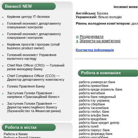
Вакансії NEW
Іноземні мови
Англійська:
Базова
Керівник центру ІТ-безпеки
Украинский:
Вільно володію
Головний економіст департаменту
Рівень володіння комп'ютером:
дос
планування і контролю
Головний економіст департаменту
Роздрукувати
планування і контролю
Зберегти на комп'ютері
Керівник проєктів і програм (small
business product owner)
Контактна інформація
Головний економіст Управління
валютного нагляду
Chief Risk Officer (CRO) — Головний
ризик-менеджер Банку
Робота в компаніях
Chief Compliance Officer (CCO) —
Директор департаменту комплаєнсу
работа универсал банк
работа приватбанк
Голова Правління Банку
работа креди агриколь банк
Заступник Голови Правління -
работа мегабанк
напрямок «Транзакційний бізнес»
работа банк пивденный
работа пзу украина
Заступник Голови Правління —
работа сбербанк
Директор інвестиційного бізнесу
работа таскомбанк
(Казначейство та Фінансові ринки)
работа глобус банк
работа альфа банк
работа кредобанк
работа банк кредит днепр
работа пумб
Робота в містах
работа пиреус банк
работа форвард банк
Работа в Киеве
работа укрсиббанк
Работа в Белой Церкви