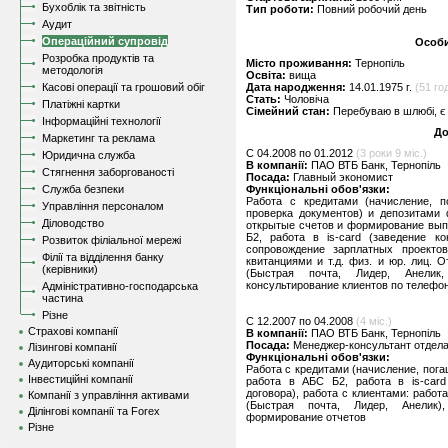
Бухоблік та звітність
Тип роботи:
Повний робочий день
Аудит
Операційний супровід
Особи
Розробка продуктів та
Місто проживання:
Тернопіль
методологія
Освіта:
вища
Касові операції та грошовий обіг
Дата народження:
14.01.1975 г.
(51 год
Стать:
Чоловіча
Платіжні картки
Сімейний стан:
Перебуваю в шлюбі, є 
Інформаційні технології
До
Маркетинг та реклама
C 04.2008 по 01.2012
(3 роки 9 міс.)
Юридична служба
В компанії:
ПАО ВТБ Банк, Тернопіль
Стягнення заборгованості
Посада:
Главный экономист
Служба безпеки
Функціональні обов'язки:
Работа с кредитами (начисление, по
Управління персоналом
проверка документов) и депозитами 
Діловодство
открытые счетов и формирование выпис
Б2, работа в is-card (заведение ко
Розвиток філіальної мережі
сопровождение зарплатных проектов
Філії та відділення банку
квитанциями и т.д. физ. и юр. лиц.
(керівники)
(Быстрая почта, Лидер, Анелик
консультирование клиентов по телефону
Адміністративно-господарська
частина
Різне
C 12.2007 по 04.2008
(4 міс.)
Страхові компанії
В компанії:
ПАО ВТБ Банк, Тернопіль
Посада:
Менеджер-консультант отдела
Лізингові компанії
Функціональні обов'язки:
Аудиторські компанії
Работа с кредитами (начисление, погаш
Інвестиційні компанії
работа в АБС Б2, работа в is-card 
договора), работа с клиентами: работ
Компанії з управління активами
(Быстрая почта, Лидер, Анелик)
Ділінгові компанії та Forex
формирование отчетов
Різне