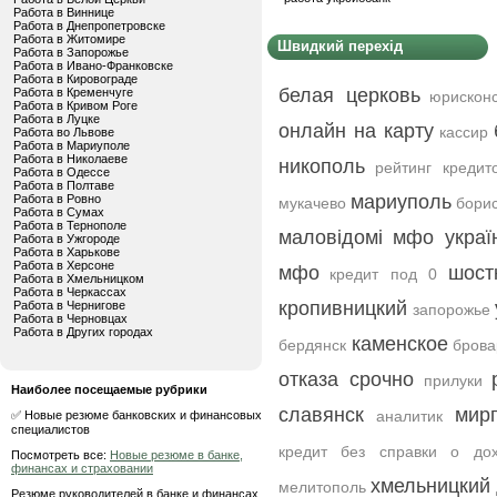
Работа в Виннице
Работа в Днепропетровске
Работа в Житомире
Швидкий перехід
Работа в Запорожье
Работа в Ивано-Франковске
Работа в Кировограде
белая церковь
Работа в Кременчуге
юрисконс
Работа в Кривом Роге
Работа в Луцке
онлайн на карту
кассир
Работа во Львове
Работа в Мариуполе
Работа в Николаеве
никополь
рейтинг кредит
Работа в Одессе
Работа в Полтаве
мариуполь
Работа в Ровно
мукачево
бори
Работа в Сумах
Работа в Тернополе
маловідомі мфо украї
Работа в Ужгороде
Работа в Харькове
Работа в Херсоне
мфо
шост
кредит под 0
Работа в Хмельницком
Работа в Черкассах
кропивницкий
Работа в Чернигове
запорожье
Работа в Черновцах
Работа в Других городах
каменское
бердянск
бров
отказа срочно
прилуки
Наиболее посещаемые рубрики
славянск
мир
аналитик
✅ Новые резюме банковских и финансовых
специалистов
кредит без справки о дох
Посмотреть все:
Новые резюме в банке,
финансах и страховании
хмельницкий
мелитополь
Резюме руководителей в банке и финансах