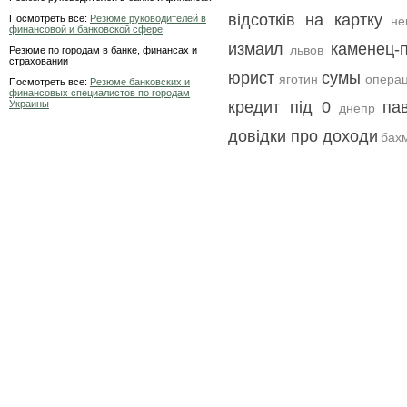
відсотків на картку
Посмотреть все:
Резюме руководителей в
не
финансовой и банковской сфере
измаил
каменец-
львов
Резюме по городам в банке, финансах и
страховании
юрист
сумы
яготин
опера
Посмотреть все:
Резюме банковских и
финансовых специалистов по городам
Украины
кредит під 0
па
днепр
довідки про доходи
бах