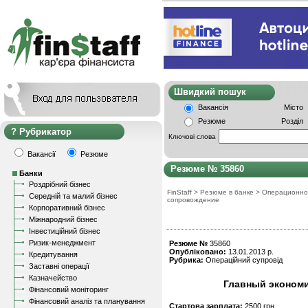
Швидкий пошу
Вакансія
Місто
Резюме
Розділ
Рубрикатор
Ключові слова
Вакансії
Резюме
Резюме № 35860
Банки
Роздрібний бізнес
FinStaff
>
Резюме в банке
>
Операционно
Середній та малий бізнес
сопровождение
Корпоративний бізнес
Міжнародний бізнес
Інвестиційний бізнес
Ризик-менеджмент
Резюме №
35860
Опубліковано:
13.01.2013 р.
Кредитування
Рубрика:
Операційний супровід
Заставні операції
Казначейство
Главный экономис
Фінансовий моніторинг
Фінансовий аналіз та планування
Стартова зарплата:
2500 грн.