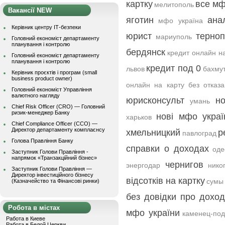
картку
все м
мелитополь
Вакансії NEW
яготин
ана
мфо україна
Керівник центру ІТ-безпеки
юрист
терно
мариуполь
Головний економіст департаменту
планування і контролю
бердянск
кредит онлайн на
Головний економіст департаменту
планування і контролю
кредит под 0
львов
бахму
Керівник проєктів і програм (small
business product owner)
онлайн на карту без отказ
Головний економіст Управління
валютного нагляду
юрисконсульт
н
умань
Chief Risk Officer (CRO) — Головний
ризик-менеджер Банку
нові мфо украї
харьков
Chief Compliance Officer (CCO) —
Директор департаменту комплаєнсу
хмельницкий
р
павлоград
Голова Правління Банку
справки о доходах
оде
Заступник Голови Правління -
напрямок «Транзакційний бізнес»
чернигов
энергодар
нико
Заступник Голови Правління —
Директор інвестиційного бізнесу
відсотків на картку
сумы
(Казначейство та Фінансові ринки)
без довідки про дохо
Робота в містах
мфо україни
каменец-под
Работа в Киеве
Работа в Белой Церкви