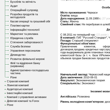
Бухоблік та звітність
Аудит
Особи
Операційний супровід
Місто проживання:
Черкаси
Розробка продуктів та
Освіта:
вища
методологія
Дата народження:
11.09.1988 г.
(37 рок
Касові операції та грошовий обіг
Стать:
Жіноча
Сімейний стан:
Не перебуваю в шлюбі,
Платіжні картки
До
Інформаційні технології
Маркетинг та реклама
C 08.2011 по теперішній час
(15 років )
В компанії:
ПАТ "Русский Стандарт", 
Юридична служба
Посада:
Старший специалист
Стягнення заборгованості
Функціональні обов'язки:
Служба безпеки
Привлечение клиентов, оформ
договоров,продажа кредитных карт,пр
Управління персоналом
года выдерживала долю плановых показ
Діловодство
клиентской базы (в т. ч. база VIPкли
обьемов продаж банковских продуктов
Розвиток філіальної мережі
Філії та відділення банку
(керівники)
Адміністративно-господарська
частина
Навчальний заклад:
Черкасский наци
Різне
Дата закінчення:
2010-06-01
Факультет:
Экономическая теория
Страхові компанії
Спеціальність:
Экономист
Лізингові компанії
Аудиторські компанії
Іноземні мови
Інвестиційні компанії
Англійська:
Розмовна
Компанії з управління активами
Ділінгові компанії та Forex
Рівень володіння комп'ютером:
дос
Різне