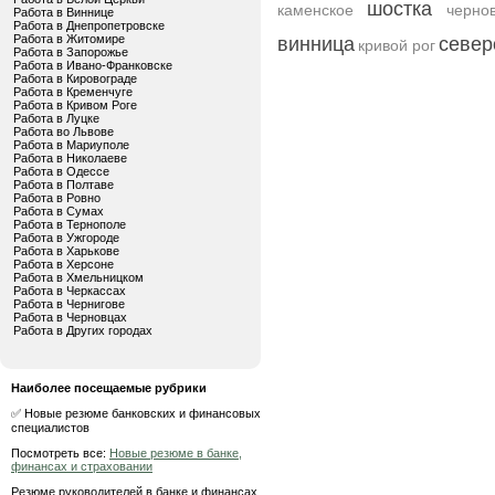
шостка
каменское
черно
Работа в Виннице
Работа в Днепропетровске
Работа в Житомире
винница
север
кривой рог
Работа в Запорожье
Работа в Ивано-Франковске
Работа в Кировограде
Работа в Кременчуге
Работа в Кривом Роге
Работа в Луцке
Работа во Львове
Работа в Мариуполе
Работа в Николаеве
Работа в Одессе
Работа в Полтаве
Работа в Ровно
Работа в Сумах
Работа в Тернополе
Работа в Ужгороде
Работа в Харькове
Работа в Херсоне
Работа в Хмельницком
Работа в Черкассах
Работа в Чернигове
Работа в Черновцах
Работа в Других городах
Наиболее посещаемые рубрики
✅ Новые резюме банковских и финансовых
специалистов
Посмотреть все:
Новые резюме в банке,
финансах и страховании
Резюме руководителей в банке и финансах