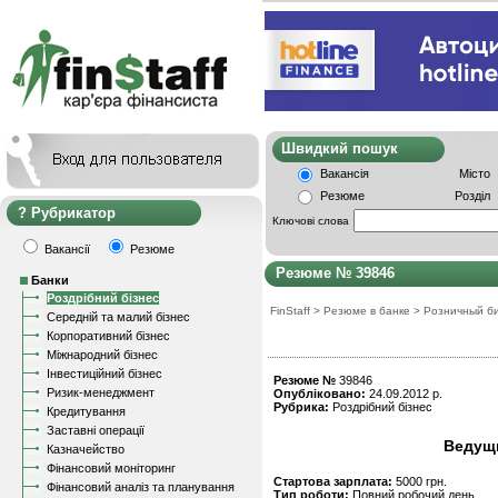
Швидкий пошу
Вакансія
Місто
Резюме
Розділ
Рубрикатор
Ключові слова
Вакансії
Резюме
Резюме № 39846
Банки
Роздрібний бізнес
FinStaff
>
Резюме в банке
>
Розничный б
Середній та малий бізнес
Корпоративний бізнес
Міжнародний бізнес
Інвестиційний бізнес
Резюме №
39846
Ризик-менеджмент
Опубліковано:
24.09.2012 р.
Рубрика:
Роздрібний бізнес
Кредитування
Заставні операції
Ведущ
Казначейство
Фінансовий моніторинг
Стартова зарплата:
5000 грн.
Фінансовий аналіз та планування
Тип роботи:
Повний робочий день