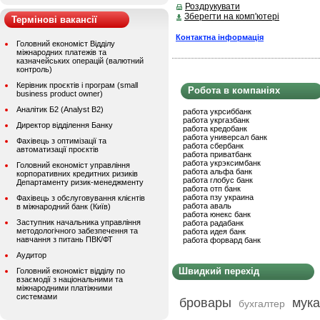
Роздрукувати
Зберегти на комп'ютері
Термінові вакансії
Контактна інформація
Головний економіст Відділу
міжнародних платежів та
казначейських операцій (валютний
контроль)
Керівник проєктів і програм (small
Робота в компаніях
business product owner)
Аналітик Б2 (Analyst B2)
работа укрсиббанк
работа укргазбанк
Директор відділення Банку
работа кредобанк
работа универсал банк
Фахівець з оптимізації та
работа сбербанк
автоматизації проєктів
работа приватбанк
работа укрэксимбанк
Головний економіст управління
работа альфа банк
корпоративних кредитних ризиків
работа глобус банк
Департаменту ризик-менеджменту
работа отп банк
работа пзу украина
Фахівець з обслуговування клієнтів
работа аваль
в міжнародний банк (Київ)
работа юнекс банк
Заступник начальника управління
работа радабанк
методологічного забезпечення та
работа идея банк
навчання з питань ПВК/ФТ
работа форвард банк
Аудитор
Швидкий перехід
Головний економіст відділу по
взаємодії з національними та
міжнародними платіжними
системами
бровары
мука
бухгалтер