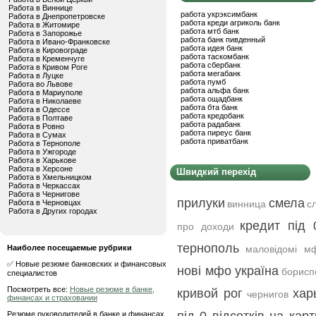
Работа в Виннице
работа укрэксимбанк
Работа в Днепропетровске
работа креди агриколь банк
Работа в Житомире
работа мтб банк
Работа в Запорожье
работа банк пивденный
Работа в Ивано-Франковске
работа идея банк
Работа в Кировограде
работа таскомбанк
Работа в Кременчуге
работа сбербанк
Работа в Кривом Роге
работа мегабанк
Работа в Луцке
работа пумб
Работа во Львове
работа альфа банк
Работа в Мариуполе
работа ощадбанк
Работа в Николаеве
работа бта банк
Работа в Одессе
работа кредобанк
Работа в Полтаве
работа радабанк
Работа в Ровно
работа пиреус банк
Работа в Сумах
работа приватбанк
Работа в Тернополе
Работа в Ужгороде
Работа в Харькове
Работа в Херсоне
Швидкий перехід
Работа в Хмельницком
Работа в Черкассах
Работа в Чернигове
прилуки
смела
Работа в Черновцах
винница
с
Работа в Других городах
кредит під 
про доходи
тернополь
Наиболее посещаемые рубрики
маловідомі м
✅ Новые резюме банковских и финансовых
нові мфо україна
борисп
специалистов
Посмотреть все:
Новые резюме в банке,
кривой рог
хар
чернигов
финансах и страховании
Резюме руководителей в банке и финансах