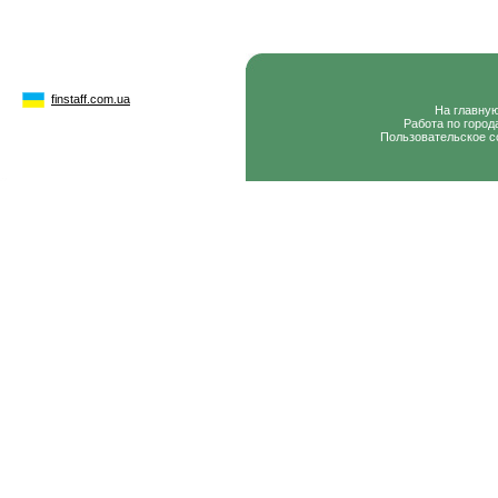
finstaff.com.ua
На главну
Работа по город
Пользовательское с