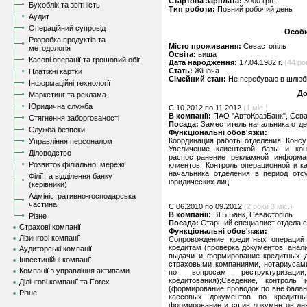
Стартова зарплата:
3000 грн.
Бухоблік та звітність
Тип роботи:
Повний робочий день
Аудит
Операційний супровід
Особи
Розробка продуктів та
Місто проживання:
Севастопіль
методологія
Освіта:
вища
Касові операції та грошовий обіг
Дата народження:
17.04.1982 г.
(44 ро
Стать:
Жіноча
Платіжні картки
Сімейний стан:
Не перебуваю в шлюбі,
Інформаційні технології
До
Маркетинг та реклама
Юридична служба
C 10.2012 по 11.2012
(1 міс.)
В компанії:
ПАО "АвтоКразБанк", Сева
Стягнення заборгованості
Посада:
Заместитель начальника отд
Служба безпеки
Функціональні обов'язки:
Координация работы отделения; Консу
Управління персоналом
Увеличение клиентской базы и кон
Діловодство
распостранение рекламной информ
Розвиток філіальної мережі
клиентов; Контроль операционной и 
начальника отделения в период отс
Філії та відділення банку
юридических лиц.
(керівники)
Адміністративно-господарська
частина
C 06.2010 по 09.2012
(2 роки 3 міс.)
В компанії:
ВТБ Банк, Севастопіль
Різне
Посада:
Старший специалист отдела 
Страхові компанії
Функціональні обов'язки:
Лізингові компанії
Сопровождение кредитных операций
кредитам (проверка документов, анал
Аудиторські компанії
выдачи и формирование кредитных де
Інвестиційні компанії
страховыми компаниями, нотариусами
Компанії з управління активами
по вопросам реструктуризац
кредитования);Сведение, контрол
Ділінгові компанії та Forex
(формирование проводок по вне бала
Різне
кассовых документов по кредитны
формирование и сшив документов дня