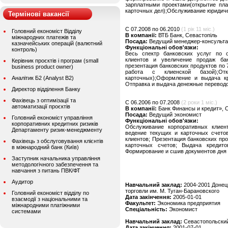
зарплатными проектами(открытие пла
карточных дел);Обслуживание юридиче
Термінові вакансії
C 07.2008 по 06.2010
(1 рік 11 міс.)
Головний економіст Відділу
В компанії:
ВТБ Банк, Севастопіль
міжнародних платежів та
Посада:
Ведущий менеджер-консульта
казначейських операцій (валютний
Функціональні обов'язки:
контроль)
Весь спектр банковских услуг по о
клиентов и увеличение продаж бан
Керівник проєктів і програм (small
презентация банковских продуктов по 7
business product owner)
работа с клиенской базой);От
Аналітик Б2 (Analyst B2)
карточных);Оформление и выдача кре
Отправка и выдача денежные переводо
Директор відділення Банку
Фахівець з оптимізації та
C 06.2006 по 07.2008
(2 роки 1 міс.)
автоматизації проєктів
В компанії:
Банк Финансы и кредит», 
Посада:
Ведущий экономист
Головний економіст управління
Функціональні обов'язки:
корпоративних кредитних ризиків
Обслуживание корпоративных клиент
Департаменту ризик-менеджменту
ведение текущих и карточных счето
клиентов; Презентация банковских про
Фахівець з обслуговування клієнтів
карточных счетов; Выдача кредит
в міжнародний банк (Київ)
Формирование и сшив документов дня 
Заступник начальника управління
методологічного забезпечення та
навчання з питань ПВК/ФТ
Аудитор
Навчальний заклад:
2004-2001 Донец
торговли им. М. Туган-Барановского
Головний економіст відділу по
Дата закінчення:
2005-01-01
взаємодії з національними та
Факультет:
Экономика предприятия
міжнародними платіжними
Спеціальність:
Экономист
системами
Навчальний заклад:
Севастопольский
Дата закінчення:
2001-07-01