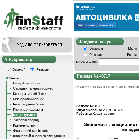
Швидкий пошу
Вакансія
Місто
Резюме
Розділ
Рубрикатор
Ключові слова
Вакансії
Резюме
Резюме № 40717
Банки
Роздрібний бізнес
FinStaff
>
Резюме в банке
>
Кредитовани
Середній та малий бізнес
Корпоративний бізнес
Міжнародний бізнес
Інвестиційний бізнес
Резюме №
40717
Ризик-менеджмент
Опубліковано:
28.01.2013 р.
Рубрика:
Кредитування
Кредитування
Заставні операції
Экономист / специалист
Казначейство
менедж
Фінансовий моніторинг
Фінансовий аналіз та планування