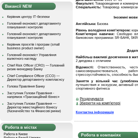
Факультет:
Товароведение и коммерче
Вакансії NEW
Спеціальність:
Товаровед- коммерса
Керівник центру ІТ-безпеки
Іноземні мови
Головний економіст департаменту
Англійська:
Базова
планування і контролю
Рівень володіння комп'ютером:
кор
Головний економіст департаменту
Комп'ютерні навички:
Свободно вл
планування і контролю
банковских программах SR-БАНК, SKR
Керівник проєктів і програм (small
business product owner)
Додат
Головний економіст Управління
Найбільш важливі досягнення в житті
валютного нагляду
2 дипдома с отличием
Chief Risk Officer (CRO) — Головний
Відомості:
Ответственность, чест
ризик-менеджер Банку
самосовершенствоваться, раб
стрессоустойчивость, способность бы
Chief Compliance Officer (CCO) —
Директор департаменту комплаєнсу
Заняття у вільний час (улюблени
путешествия и экскурсии, активный о
Голова Правління Банку
спортивного фитнеса
Заступник Голови Правління -
напрямок «Транзакційний бізнес»
Роздрукувати
Зберегти на комп'ютері
Заступник Голови Правління —
Директор інвестиційного бізнесу
(Казначейство та Фінансові ринки)
Контактна інформація
Робота в містах
Работа в Киеве
Робота в компаніях
Работа в Белой Церкви