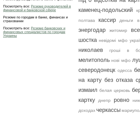
під 0 відсотків на карт
Посмотреть все:
Резюме руководителей в
каменец-подольский
к
финансовой и банковской сфере
Резюме по городам в банке, финансах и
кассир
полтава
деньги в
страховании
Посмотреть все:
Резюме банковских и
энергодар
вс
житомир
финансовых специалистов по городам
Украины
шостка
невідомі мфо укра
николаев
гроші в бо
мелитополь
лу
нові мфо
северодонецк
б
одесса
на карту без отказа с
измаил
бе
белая церковь
картку
ровно
днепр
ник
черкассы
доходах
мариупо