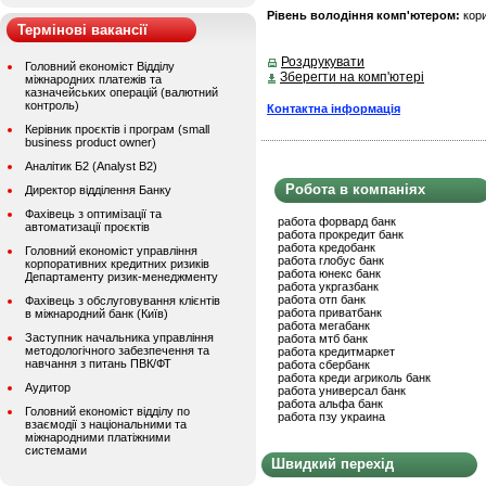
Рівень володіння комп'ютером:
кор
Термінові вакансії
Роздрукувати
Головний економіст Відділу
Зберегти на комп'ютері
міжнародних платежів та
казначейських операцій (валютний
контроль)
Контактна інформація
Керівник проєктів і програм (small
business product owner)
Аналітик Б2 (Analyst B2)
Робота в компаніях
Директор відділення Банку
Фахівець з оптимізації та
работа форвард банк
автоматизації проєктів
работа прокредит банк
работа кредобанк
Головний економіст управління
работа глобус банк
корпоративних кредитних ризиків
работа юнекс банк
Департаменту ризик-менеджменту
работа укргазбанк
работа отп банк
Фахівець з обслуговування клієнтів
работа приватбанк
в міжнародний банк (Київ)
работа мегабанк
Заступник начальника управління
работа мтб банк
методологічного забезпечення та
работа кредитмаркет
навчання з питань ПВК/ФТ
работа сбербанк
работа креди агриколь банк
Аудитор
работа универсал банк
работа альфа банк
Головний економіст відділу по
работа пзу украина
взаємодії з національними та
міжнародними платіжними
системами
Швидкий перехід