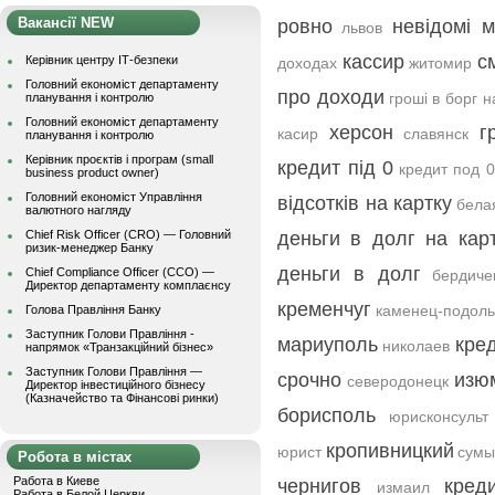
Вакансії NEW
ровно
невідомі 
львов
кассир
с
Керівник центру ІТ-безпеки
доходах
житомир
Головний економіст департаменту
про доходи
гроші в борг н
планування і контролю
Головний економіст департаменту
херсон
г
касир
славянск
планування і контролю
Керівник проєктів і програм (small
кредит під 0
кредит под 
business product owner)
Головний економіст Управління
відсотків на картку
бела
валютного нагляду
Chief Risk Officer (CRO) — Головний
деньги в долг на кар
ризик-менеджер Банку
деньги в долг
Chief Compliance Officer (CCO) —
бердиче
Директор департаменту комплаєнсу
кременчуг
каменец-подоль
Голова Правління Банку
Заступник Голови Правління -
мариуполь
кред
николаев
напрямок «Транзакційний бізнес»
Заступник Голови Правління —
срочно
изю
северодонецк
Директор інвестиційного бізнесу
(Казначейство та Фінансові ринки)
борисполь
юрисконсульт
кропивницкий
юрист
сум
Робота в містах
Работа в Киеве
чернигов
кред
измаил
Работа в Белой Церкви