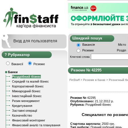
Швидкий пошу
Вакансія
Місто
Резюме
Розділ
Рубрикатор
Ключові слова
Вакансії
Резюме
Резюме № 42295
Банки
Роздрібний бізнес
FinStaff
>
Резюме в банке
>
Розничный б
Середній та малий бізнес
Корпоративний бізнес
Міжнародний бізнес
Інвестиційний бізнес
Резюме №
42295
Ризик-менеджмент
Опубліковано:
21.12.2012 р.
Рубрика:
Роздрібний бізнес
Кредитування
Заставні операції
Специалист по розни
Казначейство
Фінансовий моніторинг
Стартова зарплата:
2500 грн.
Фінансовий аналіз та планування
Тип роботи:
Повний робочий день