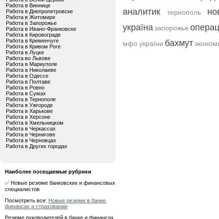
Работа в Виннице
аналитик
но
Работа в Днепропетровске
тернополь
Работа в Житомире
Работа в Запорожье
україна
операц
запорожье
Работа в Ивано-Франковске
Работа в Кировограде
Работа в Кременчуге
бахмут
мфо україни
эконом
Работа в Кривом Роге
Работа в Луцке
Работа во Львове
Работа в Мариуполе
Работа в Николаеве
Работа в Одессе
Работа в Полтаве
Работа в Ровно
Работа в Сумах
Работа в Тернополе
Работа в Ужгороде
Работа в Харькове
Работа в Херсоне
Работа в Хмельницком
Работа в Черкассах
Работа в Чернигове
Работа в Черновцах
Работа в Других городах
Наиболее посещаемые рубрики
✅ Новые резюме банковских и финансовых
специалистов
Посмотреть все:
Новые резюме в банке,
финансах и страховании
Резюме руководителей в банке и финансах