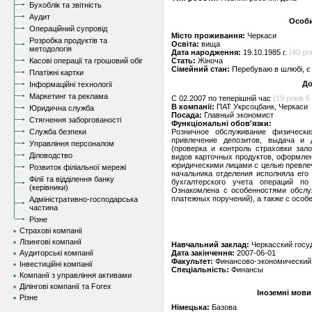
Бухоблік та звітність
Аудит
Особи
Операційний супровід
Місто проживання:
Черкаси
Розробка продуктів та
Освіта:
вища
методологія
Дата народження:
19.10.1985 г.
(40 рок
Касові операції та грошовий обіг
Стать:
Жіноча
Сімейний стан:
Перебуваю в шлюбі, є 
Платіжні картки
До
Інформаційні технології
Маркетинг та реклама
C 02.2007 по теперішній час
(19 років 6 
В компанії:
ПАТ Укрсоцбанк, Черкаси
Юридична служба
Посада:
Главный экономист
Стягнення заборгованості
Функціональні обов'язки:
Служба безпеки
Розничное обслуживание физически
привлечение депозитов, выдача и 
Управління персоналом
(проверка и контроль страховки зал
Діловодство
видов карточных продуктов, оформле
юридическими лицами с целью превлеч
Розвиток філіальної мережі
начальника отделения исполняла его
Філії та відділення банку
бухгалтерского учета операций по
(керівники)
Ознакомлена с особенностями обслу
платежных поручений), а также с особ
Адміністративно-господарська
частина
Різне
Страхові компанії
Лізингові компанії
Навчальний заклад:
Черкасский госу
Аудиторські компанії
Дата закінчення:
2007-06-01
Факультет:
Финансово-экономический
Інвестиційні компанії
Спеціальність:
Финансы
Компанії з управління активами
Ділінгові компанії та Forex
Іноземні мови
Різне
Німецька:
Базова