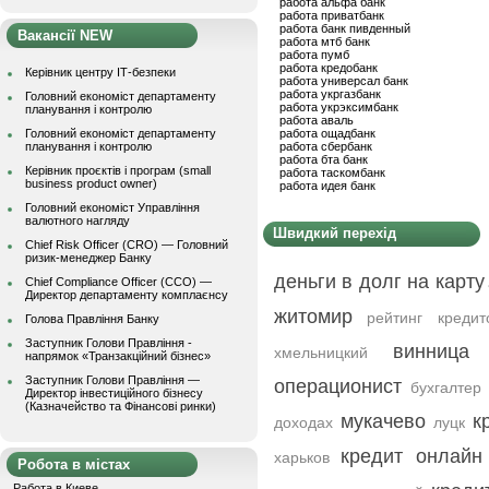
работа альфа банк
работа приватбанк
работа банк пивденный
Вакансії NEW
работа мтб банк
работа пумб
работа кредобанк
Керівник центру ІТ-безпеки
работа универсал банк
работа укргазбанк
Головний економіст департаменту
работа укрэксимбанк
планування і контролю
работа аваль
Головний економіст департаменту
работа ощадбанк
планування і контролю
работа сбербанк
работа бта банк
Керівник проєктів і програм (small
работа таскомбанк
business product owner)
работа идея банк
Головний економіст Управління
валютного нагляду
Швидкий перехід
Chief Risk Officer (CRO) — Головний
ризик-менеджер Банку
деньги в долг на карту
Chief Compliance Officer (CCO) —
Директор департаменту комплаєнсу
житомир
рейтинг кредит
Голова Правління Банку
Заступник Голови Правління -
винница
хмельницкий
напрямок «Транзакційний бізнес»
Заступник Голови Правління —
операционист
бухгалтер
Директор інвестиційного бізнесу
(Казначейство та Фінансові ринки)
мукачево
к
доходах
луцк
кредит онлайн
харьков
Робота в містах
Работа в Киеве