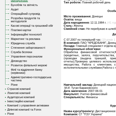
планування
Тип роботи:
Повний робочий день
Бухоблік та звітність
Аудит
Особи
Операційний супровід
Місто проживання:
Донецьк
Розробка продуктів та
Освіта:
вища
методологія
Дата народження:
12.11.1984 г.
(41 год
Касові операції та грошовий обіг
Стать:
Жіноча
Сімейний стан:
Не перебуваю в шлюбі,
Платіжні картки
До
Інформаційні технології
Маркетинг та реклама
C 07.2007 по теперішній час
(19 років 1 
В компанії:
ПАО "КРЕДОБАНК", Донец
Юридична служба
Посада:
Главный специалист отдела к
Стягнення заборгованості
Функціональні обов'язки:
Служба безпеки
Обработка финансовой отчетности;
(кредитных, залога, поручительства
Управління персоналом
(проводки (выдача траншей, при
Діловодство
отчеты);Проверка целевого использо
имущества; Работа с клиентами, 
Розвиток філіальної мережі
исполнительными службами;Работа с 
Філії та відділення банку
(керівники)
Адміністративно-господарська
частина
Різне
Навчальний заклад:
Донецкий национ
.М.И. Туган-Барановского
Страхові компанії
Дата закінчення:
2007-06-01
Лізингові компанії
Факультет:
Учетно-финансовый
Аудиторські компанії
Спеціальність:
Финансы
Інвестиційні компанії
Компанії з управління активами
Кур
Ділінгові компанії та Forex
Назва курсу/тренінгу:
Дистанционное 
Різне
Компанія:
СГ "ПЗУ Украина"