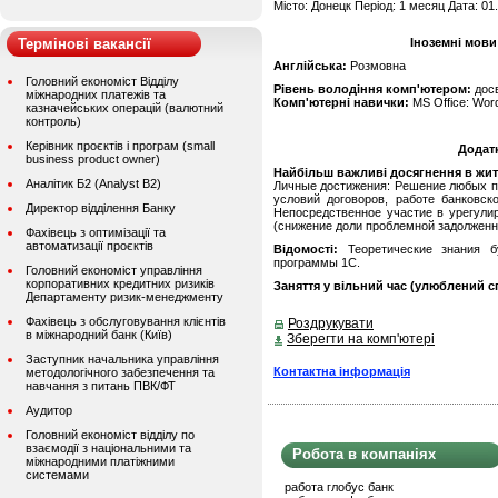
Місто: Донецк Період: 1 месяц Дата: 01
Термінові вакансії
Іноземні мови
Англійська:
Розмовна
Головний економіст Відділу
Рівень володіння комп'ютером:
дос
міжнародних платежів та
Комп'ютерні навички:
MS Office: Word
казначейських операцій (валютний
контроль)
Керівник проєктів і програм (small
Додат
business product owner)
Найбільш важливі досягнення в житті
Аналітик Б2 (Analyst B2)
Личные достижения: Решение любых п
условий договоров, работе банковск
Директор відділення Банку
Непосредственное участие в урегулир
(снижение доли проблемной задолженн
Фахівець з оптимізації та
автоматизації проєктів
Відомості:
Теоретические знания бу
программы 1С.
Головний економіст управління
корпоративних кредитних ризиків
Заняття у вільний час (улюблений сп
Департаменту ризик-менеджменту
Фахівець з обслуговування клієнтів
Роздрукувати
в міжнародний банк (Київ)
Зберегти на комп'ютері
Заступник начальника управління
Контактна інформація
методологічного забезпечення та
навчання з питань ПВК/ФТ
Аудитор
Головний економіст відділу по
взаємодії з національними та
Робота в компаніях
міжнародними платіжними
системами
работа глобус банк