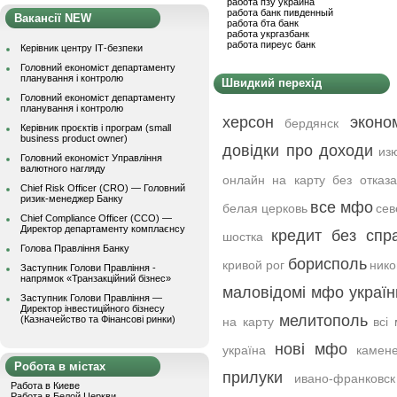
работа пзу украина
работа банк пивденный
Вакансії NEW
работа бта банк
работа укргазбанк
работа пиреус банк
Керівник центру ІТ-безпеки
Головний економіст департаменту
планування і контролю
Швидкий перехід
Головний економіст департаменту
планування і контролю
херсон
эконо
бердянск
Керівник проєктів і програм (small
business product owner)
довідки про доходи
из
Головний економіст Управління
валютного нагляду
онлайн на карту без отказ
Chief Risk Officer (CRO) — Головний
ризик-менеджер Банку
все мфо
белая церковь
сев
Chief Compliance Officer (CCO) —
Директор департаменту комплаєнсу
кредит без спр
шостка
Голова Правління Банку
борисполь
кривой рог
нико
Заступник Голови Правління -
напрямок «Транзакційний бізнес»
маловідомі мфо україн
Заступник Голови Правління —
Директор інвестиційного бізнесу
мелитополь
(Казначейство та Фінансові ринки)
на карту
всі
нові мфо
україна
камене
Робота в містах
прилуки
ивано-франковск
Работа в Киеве
Работа в Белой Церкви