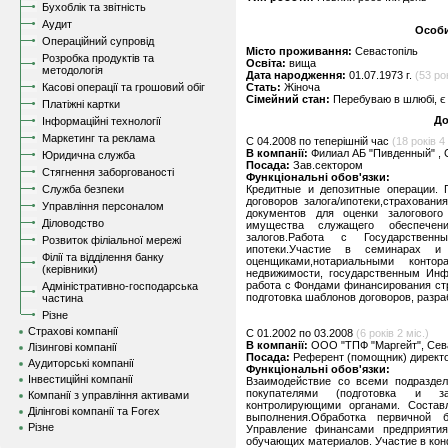
Бухоблік та звітність
Аудит
Особи
Операційний супровід
Місто проживання:
Севастопіль
Розробка продуктів та
Освіта:
вища
методологія
Дата народження:
01.07.1973 г.
(53 ро
Касові операції та грошовий обіг
Стать:
Жіноча
Сімейний стан:
Перебуваю в шлюбі, є 
Платіжні картки
До
Інформаційні технології
Маркетинг та реклама
C 04.2008 по теперішній час
(18 років 4 
В компанії:
Филиал АБ "Пивденный" , 
Юридична служба
Посада:
Зав.сектором
Стягнення заборгованості
Функціональні обов'язки:
Служба безпеки
Кредитные и депозитные операции. П
договоров залога/ипотеки,страхован
Управління персоналом
документов для оценки залогового
Діловодство
имущества служащего обеспечен
залогов.Работа с Государстве
Розвиток філіальної мережі
ипотеки.Участие в семинарах и 
Філії та відділення банку
оценщиками,нотариальными конто
(керівники)
недвижимости, государственным Ин
работа с Фондами финансирования ст
Адміністративно-господарська
подготовка шаблонов договоров, разра
частина
Різне
Страхові компанії
C 01.2002 по 03.2008
(6 років 2 міс.)
В компанії:
ООО "ТПФ "Маргейт", Сев
Лізингові компанії
Посада:
Референт (помощник) директ
Аудиторські компанії
Функціональні обов'язки:
Інвестиційні компанії
Взаимодействие со всеми подраздел
покупателями (подготовка и за
Компанії з управління активами
контролирующими органами. Составл
Ділінгові компанії та Forex
выполнения.Обработка первичной бу
Різне
Управление финансами предприятия
обучающих материалов. Участие в кон