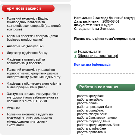
Термінові вакансії
Навчальний заклад:
Донецкий госуда
Головний економіст Відділу
Дата закінчення:
2005-07-01
міжнародних платежів та
Факультет:
Учет и аудит
казначейських операцій (валютний
Спеціальність:
Экономист
контроль)
Керівник проєктів і програм (small
Рівень володіння комп'ютером:
дос
business product owner)
Аналітик Б2 (Analyst B2)
Роздрукувати
Директор відділення Банку
Зберегти на комп'ютері
Фахівець з оптимізації та
автоматизації проєктів
Контактна інформація
Головний економіст управління
корпоративних кредитних ризиків
Департаменту ризик-менеджменту
Фахівець з обслуговування клієнтів
Робота в компаніях
в міжнародний банк (Київ)
Заступник начальника управління
работа кредобанк
методологічного забезпечення та
работа мегабанк
навчання з питань ПВК/ФТ
работа аваль
работа прокредит банк
Аудитор
работа ощадбанк
работа глобус банк
Головний економіст відділу по
работа банк кредит днепр
взаємодії з національними та
работа форвард банк
міжнародними платіжними
работа креди агриколь банк
системами
работа альфа банк
работа приватбанк