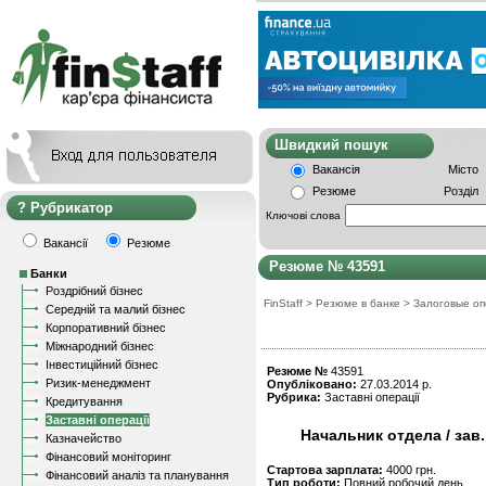
Швидкий пошу
Вакансія
Місто
Резюме
Розділ
Рубрикатор
Ключові слова
Вакансії
Резюме
Резюме № 43591
Банки
Роздрібний бізнес
FinStaff
>
Резюме в банке
>
Залоговые о
Середній та малий бізнес
Корпоративний бізнес
Міжнародний бізнес
Інвестиційний бізнес
Резюме №
43591
Ризик-менеджмент
Опубліковано:
27.03.2014 р.
Рубрика:
Заставні операції
Кредитування
Заставні операції
Начальник отдела / зав
Казначейство
Фінансовий моніторинг
Стартова зарплата:
4000 грн.
Фінансовий аналіз та планування
Тип роботи:
Повний робочий день