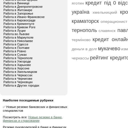
кредит під 0 відс
яготин
Работа в Виннице
Работа в Днепропетровске
Работа в Житомире
україна
кр
хмельницкий
Работа в Запорожье
Работа в Ивано-Франковске
краматорск
Работа в Кировограде
операционист
Работа в Кременчуге
Работа в Кривом Роге
тернополь
пав
славянск
Работа в Луцке
Работа во Львове
Работа в Мариуполе
кредит онлай
терміново
Работа в Николаеве
Работа в Одессе
мукачево
Работа в Полтаве
деньги в долг
из
Работа в Ровно
Работа в Сумах
рейтинг кредит
черкассы
Работа в Тернополе
Работа в Ужгороде
Работа в Харькове
Работа в Херсоне
Работа в Хмельницком
Работа в Черкассах
Работа в Чернигове
Работа в Черновцах
Работа в Других городах
Наиболее посещаемые рубрики
✅ Новые резюме банковских и финансовых
специалистов
Посмотреть все:
Новые резюме в банке,
финансах и страховании
Резюме руководителей в банке и финансах