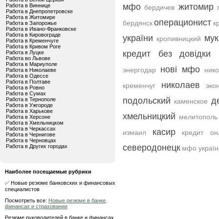
мфо
житомир
Работа в Виннице
бердичев
Работа в Днепропетровске
Работа в Житомире
операционист
бердянск
к
Работа в Запорожье
Работа в Ивано-Франковске
Работа в Кировограде
україни
мук
кропивницкий
Работа в Кременчуге
Работа в Кривом Роге
кредит без довідки
Работа в Луцке
Работа во Львове
Работа в Мариуполе
нові мфо
энергодар
ник
Работа в Николаеве
Работа в Одессе
Работа в Полтаве
николаев
кременчуг
эко
Работа в Ровно
Работа в Сумах
подольский
д
Работа в Тернополе
каменское
Работа в Ужгороде
Работа в Харькове
хмельницкий
мелитополь
Работа в Херсоне
Работа в Хмельницком
Работа в Черкассах
касир
измаил
кредит он
Работа в Чернигове
Работа в Черновцах
северодонецк
Работа в Других городах
мфо україн
Наиболее посещаемые рубрики
✅ Новые резюме банковских и финансовых
специалистов
Посмотреть все:
Новые резюме в банке,
финансах и страховании
Резюме руководителей в банке и финансах