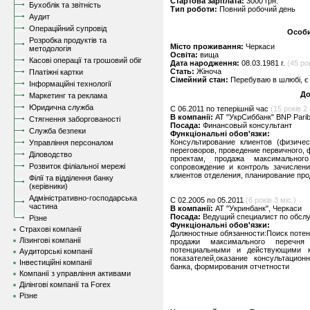
Стартова зарплата:
3000 грн.
Бухоблік та звітність
Тип роботи:
Повний робочий день
Аудит
Операційний супровід
Особи
Розробка продуктів та
Місто проживання:
Черкаси
методологія
Освіта:
вища
Касові операції та грошовий обіг
Дата народження:
08.03.1981 г.
(45 рок
Стать:
Жіноча
Платіжні картки
Сімейний стан:
Перебуваю в шлюбі, є 
Інформаційні технології
До
Маркетинг та реклама
Юридична служба
C 06.2011 по теперішній час
(15 років 2 
В компанії:
АТ "УкрСиббанк" BNP Pari
Стягнення заборгованості
Посада:
Финансовый консультант
Служба безпеки
Функціональні обов'язки:
Консультирование клиентов (физиче
Управління персоналом
переговоров, проведение первичного,
Діловодство
проектам, продажа максимальног
Розвиток філіальної мережі
сопровождение и контроль зачислен
клиентов отделения, планирование про
Філії та відділення банку
(керівники)
Адміністративно-господарська
C 02.2005 по 05.2011
(6 років 3 міс.)
частина
В компанії:
АТ "Укринбанк", Черкаси
Посада:
Ведущий специалист по обсл
Різне
Функціональні обов'язки:
Страхові компанії
Должностные обязанности:Поиск потен
Лізингові компанії
продажи максимального перечня
потенциальными и действующими к
Аудиторські компанії
показателей,оказание консультаци
Інвестиційні компанії
банка, формирования отчетности
Компанії з управління активами
Ділінгові компанії та Forex
Різне