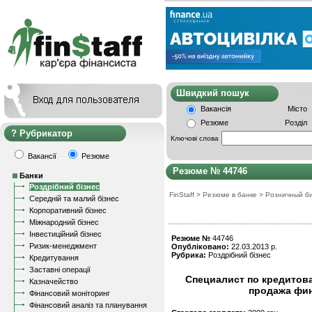
Швидкий пошу
Вакансія
Місто
Резюме
Розділ
Рубрикатор
Ключові слова
Вакансії
Резюме
Резюме № 44746
Банки
Роздрібний бізнес
FinStaff
>
Резюме в банке
>
Розничный б
Середній та малий бізнес
Корпоративний бізнес
Міжнародний бізнес
Інвестиційний бізнес
Резюме №
44746
Ризик-менеджмент
Опубліковано:
22.03.2013 р.
Рубрика:
Роздрібний бізнес
Кредитування
Заставні операції
Специалист по кредитова
Казначейство
продажа фи
Фінансовий моніторинг
Фінансовий аналіз та планування