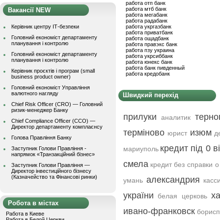
работа отп банк
работа мтб банк
Вакансії NEW
работа мегабанк
работа радабанк
Керівник центру ІТ-безпеки
работа укргазбанк
работа приватбанк
Головний економіст департаменту
работа ощадбанк
планування і контролю
работа правэкс банк
работа пзу украина
Головний економіст департаменту
работа укрсиббанк
планування і контролю
работа юнекс банк
работа банк пивденный
Керівник проєктів і програм (small
работа кредобанк
business product owner)
Головний економіст Управління
валютного нагляду
Швидкий перехід
Chief Risk Officer (CRO) — Головний
ризик-менеджер Банку
прилуки
терно
аналитик
Chief Compliance Officer (CCO) —
Директор департаменту комплаєнсу
терміново
изюм
юрист
д
Голова Правління Банку
кредит під 0 в
мариуполь
Заступник Голови Правління -
напрямок «Транзакційний бізнес»
смела
кредит без справки о
Заступник Голови Правління —
Директор інвестиційного бізнесу
(Казначейство та Фінансові ринки)
александрия
умань
касс
україни
х
белая церковь
Робота в містах
ивано-франковск
борисп
Работа в Киеве
Работа в Белой Церкви