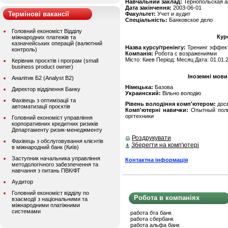
Навчальний заклад:
Тернопольская а
Дата закінчення:
2003-06-01
Термінові вакансії
Факультет:
Учет и аудит
Спеціальність:
Банковское дело
Головний економіст Відділу
Кур
міжнародних платежів та
казначейських операцій (валютний
Назва курсу/тренінгу:
Тренинг эффек
контроль)
Компанія:
Робота с возражениями
Місто: Киев Період: Месяц Дата: 01.01.
Керівник проєктів і програм (small
business product owner)
Іноземні мови
Аналітик Б2 (Analyst B2)
Німецька:
Базова
Директор відділення Банку
Украинский:
Вільно володію
Фахівець з оптимізації та
Рівень володіння комп'ютером:
дос
автоматизації проєктів
Комп'ютерні навички:
Опытный польз
оргтехники
Головний економіст управління
корпоративних кредитних ризиків
Департаменту ризик-менеджменту
Роздрукувати
Фахівець з обслуговування клієнтів
Зберегти на комп'ютері
в міжнародний банк (Київ)
Заступник начальника управління
Контактна інформація
методологічного забезпечення та
навчання з питань ПВК/ФТ
Аудитор
Головний економіст відділу по
Робота в компаніях
взаємодії з національними та
міжнародними платіжними
системами
работа бта банк
работа сбербанк
работа альфа банк