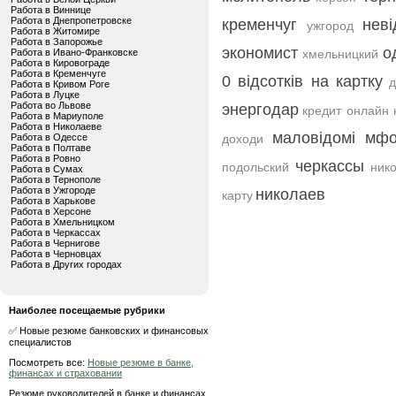
Работа в Виннице
Работа в Днепропетровске
кременчуг
нев
ужгород
Работа в Житомире
Работа в Запорожье
экономист
о
Работа в Ивано-Франковске
хмельницкий
Работа в Кировограде
Работа в Кременчуге
0 відсотків на картку
д
Работа в Кривом Роге
Работа в Луцке
Работа во Львове
энергодар
кредит онлайн 
Работа в Мариуполе
Работа в Николаеве
маловідомі мфо
Работа в Одессе
доходи
Работа в Полтаве
Работа в Ровно
черкассы
подольский
ник
Работа в Сумах
Работа в Тернополе
Работа в Ужгороде
николаев
карту
Работа в Харькове
Работа в Херсоне
Работа в Хмельницком
Работа в Черкассах
Работа в Чернигове
Работа в Черновцах
Работа в Других городах
Наиболее посещаемые рубрики
✅ Новые резюме банковских и финансовых
специалистов
Посмотреть все:
Новые резюме в банке,
финансах и страховании
Резюме руководителей в банке и финансах