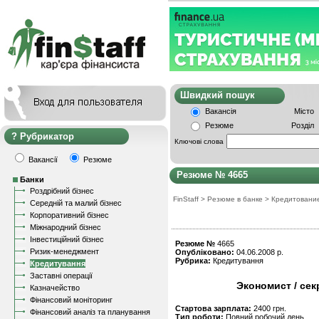
Швидкий пошу
Вакансія
Місто
Резюме
Розділ
Рубрикатор
Ключові слова
Вакансії
Резюме
Резюме № 4665
Банки
Роздрібний бізнес
FinStaff
>
Резюме в банке
>
Кредитовани
Середній та малий бізнес
Корпоративний бізнес
Міжнародний бізнес
Інвестиційний бізнес
Резюме №
4665
Ризик-менеджмент
Опубліковано:
04.06.2008 р.
Рубрика:
Кредитування
Кредитування
Заставні операції
Экономист / сек
Казначейство
Фінансовий моніторинг
Стартова зарплата:
2400 грн.
Фінансовий аналіз та планування
Тип роботи:
Повний робочий день