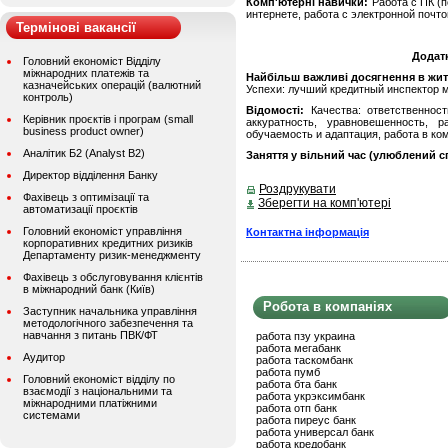
Комп'ютерні навички:
Работа с ПК (по
интернете, работа с электронной почто
Термінові вакансії
Додат
Головний економіст Відділу
міжнародних платежів та
Найбільш важливі досягнення в житті
казначейських операцій (валютний
Успехи: лучший кредитный инспектор 
контроль)
Відомості:
Качества: ответственност
Керівник проєктів і програм (small
аккуратность, уравновешенность, 
business product owner)
обучаемость и адаптация, работа в ко
Аналітик Б2 (Analyst B2)
Заняття у вільний час (улюблений сп
Директор відділення Банку
Роздрукувати
Фахівець з оптимізації та
Зберегти на комп'ютері
автоматизації проєктів
Головний економіст управління
Контактна інформація
корпоративних кредитних ризиків
Департаменту ризик-менеджменту
Фахівець з обслуговування клієнтів
в міжнародний банк (Київ)
Робота в компаніях
Заступник начальника управління
методологічного забезпечення та
навчання з питань ПВК/ФТ
работа пзу украина
работа мегабанк
Аудитор
работа таскомбанк
работа пумб
Головний економіст відділу по
работа бта банк
взаємодії з національними та
работа укрэксимбанк
міжнародними платіжними
работа отп банк
системами
работа пиреус банк
работа универсал банк
работа кредобанк