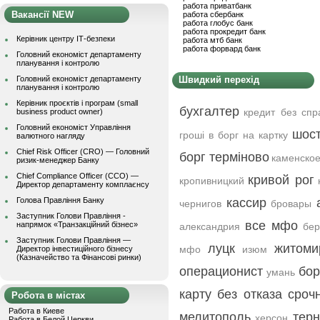
работа приватбанк
Вакансії NEW
работа сбербанк
работа глобус банк
работа прокредит банк
Керівник центру ІТ-безпеки
работа мтб банк
работа форвард банк
Головний економіст департаменту
планування і контролю
Головний економіст департаменту
Швидкий перехід
планування і контролю
Керівник проєктів і програм (small
бухгалтер
кредит без спр
business product owner)
Головний економіст Управління
шост
гроші в борг на картку
валютного нагляду
Chief Risk Officer (CRO) — Головний
борг терміново
каменско
ризик-менеджер Банку
Chief Compliance Officer (CCO) —
кривой рог
кропивницкий
Директор департаменту комплаєнсу
Голова Правління Банку
кассир
чернигов
бровары
Заступник Голови Правління -
все мфо
напрямок «Транзакційний бізнес»
александрия
бер
Заступник Голови Правління —
луцк
житоми
мфо
изюм
Директор інвестиційного бізнесу
(Казначейство та Фінансові ринки)
операционист
бор
умань
карту без отказа сроч
Робота в містах
Работа в Киеве
мелитополь
тер
херсон
Работа в Белой Церкви