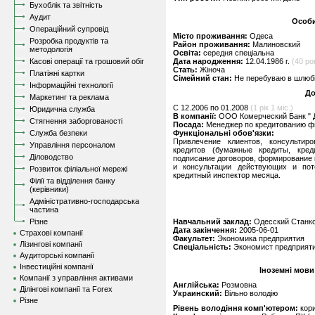
Бухоблік та звітність
Аудит
Особи
Операційний супровід
Місто проживання:
Одеса
Розробка продуктів та
Район проживання:
Малиновский
методологія
Освіта:
середня спеціальна
Касові операції та грошовий обіг
Дата народження:
12.04.1986 г.
(40 рок
Стать:
Жіноча
Платіжні картки
Сімейний стан:
Не перебуваю в шлюбі,
Інформаційні технології
До
Маркетинг та реклама
C 12.2006 по 01.2008
(1 рік 1 міс.)
Юридична служба
В компанії:
ООО Комерческий Банк " Д
Стягнення заборгованості
Посада:
Менеджер по кредитованию ф
Служба безпеки
Функціональні обов'язки:
Привлечение клиентов, консультиро
Управління персоналом
кредитов (бумажные кредиты, кред
Діловодство
подписание договоров, формирование к
и консультации действующих и пот
Розвиток філіальної мережі
кредитный инспектор месяца.
Філії та відділення банку
(керівники)
Адміністративно-господарська
частина
Різне
Навчальний заклад:
Одесский Станко
Дата закінчення:
2005-06-01
Страхові компанії
Факультет:
Экономика предприятия
Лізингові компанії
Спеціальність:
Экономист предприят
Аудиторські компанії
Інвестиційні компанії
Іноземні мови
Компанії з управління активами
Англійська:
Розмовна
Ділінгові компанії та Forex
Украинский:
Вільно володію
Різне
Рівень володіння комп'ютером:
кор