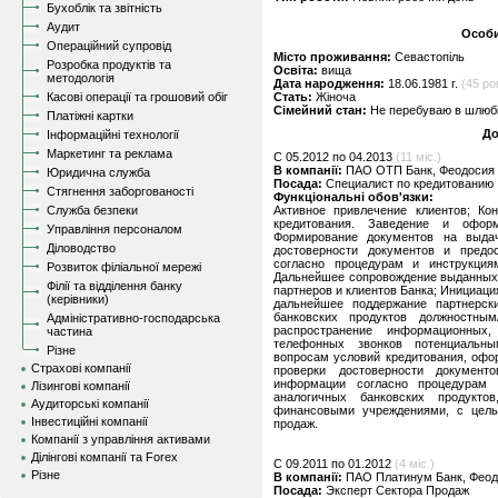
Бухоблік та звітність
Аудит
Особи
Операційний супровід
Місто проживання:
Севастопіль
Розробка продуктів та
Освіта:
вища
методологія
Дата народження:
18.06.1981 г.
(45 рок
Касові операції та грошовий обіг
Стать:
Жіноча
Сімейний стан:
Не перебуваю в шлюбі,
Платіжні картки
До
Інформаційні технології
Маркетинг та реклама
C 05.2012 по 04.2013
(11 міс.)
В компанії:
ПАО ОТП Банк, Феодосия
Юридична служба
Посада:
Специалист по кредитованию
Стягнення заборгованості
Функціональні обов'язки:
Служба безпеки
Активное привлечение клиентов; Ко
кредитования. Заведение и офор
Управління персоналом
Формирование документов на выдач
Діловодство
достоверности документов и предо
согласно процедурам и инструкция
Розвиток філіальної мережі
Дальнейшее сопровождение выданных 
Філії та відділення банку
партнеров и клиентов Банка; Инициац
(керівники)
дальнейшее поддержание партнерск
банковских продуктов должностным
Адміністративно-господарська
распространение информационных,
частина
телефонных звонков потенциальны
Різне
вопросам условий кредитования, офо
Страхові компанії
проверки достоверности документ
информации согласно процедурам
Лізингові компанії
аналогичных банковских продукто
Аудиторські компанії
финансовыми учреждениями, с целью
Інвестиційні компанії
продаж.
Компанії з управління активами
Ділінгові компанії та Forex
C 09.2011 по 01.2012
(4 міс.)
Різне
В компанії:
ПАО Платинум Банк, Фео
Посада:
Эксперт Сектора Продаж