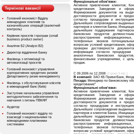
Функціональні обов'язки:
Активное привлечение клиентов; Ко
Термінові вакансії
кредитования. Заведение и офор
Формирование документов на выдач
достоверности документов и предо
Головний економіст Відділу
согласно процедурам и инструкция
міжнародних платежів та
Дальнейшее сопровождение выданных 
казначейських операцій (валютний
партнеров и клиентов Банка; Инициац
контроль)
дальнейшее поддержание партнерск
банковских продуктов должностным
Керівник проєктів і програм (small
распространение информационных,
business product owner)
телефонных звонков потенциальны
вопросам условий кредитования, офо
Аналітик Б2 (Analyst B2)
проверки достоверности документ
информации согласно процедурам
Директор відділення Банку
аналогичных банковских продукто
Фахівець з оптимізації та
финансовыми учреждениями, с целью
автоматизації проєктів
продаж.
Головний економіст управління
корпоративних кредитних ризиків
C 09.2006 по 12.2008
(2 роки 3 міс.)
Департаменту ризик-менеджменту
В компанії:
ЗАО КБ ПриватБанк, Феод
Посада:
Менеджер по банковскому об
Фахівець з обслуговування клієнтів
кредитование"
в міжнародний банк (Київ)
Функціональні обов'язки:
Активное привлечение клиентов; Ко
Заступник начальника управління
кредитования. Заведение и офор
методологічного забезпечення та
Формирование документов на выдач
навчання з питань ПВК/ФТ
достоверности документов и предо
согласно процедурам и инструкция
Аудитор
Дальнейшее сопровождение выданных 
партнеров и клиентов Банка; Инициац
Головний економіст відділу по
дальнейшее поддержание партнерск
взаємодії з національними та
банковских продуктов должностным
міжнародними платіжними
распространение информационных,
системами
телефонных звонков потенциальны
вопросам условий кредитования, офо