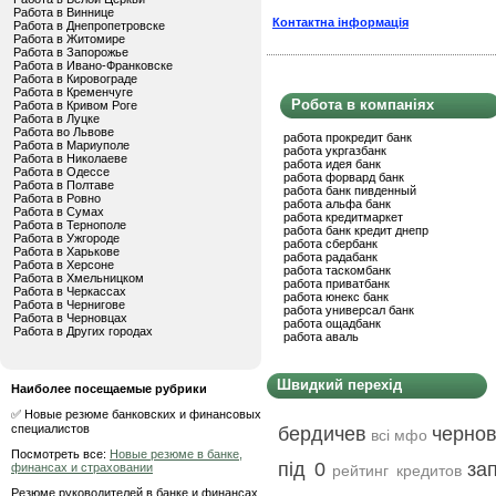
Работа в Виннице
Контактна інформація
Работа в Днепропетровске
Работа в Житомире
Работа в Запорожье
Работа в Ивано-Франковске
Работа в Кировограде
Работа в Кременчуге
Робота в компаніях
Работа в Кривом Роге
Работа в Луцке
Работа во Львове
работа прокредит банк
Работа в Мариуполе
работа укргазбанк
Работа в Николаеве
работа идея банк
Работа в Одессе
работа форвард банк
Работа в Полтаве
работа банк пивденный
Работа в Ровно
работа альфа банк
Работа в Сумах
работа кредитмаркет
Работа в Тернополе
работа банк кредит днепр
Работа в Ужгороде
работа сбербанк
Работа в Харькове
работа радабанк
Работа в Херсоне
работа таскомбанк
Работа в Хмельницком
работа приватбанк
Работа в Черкассах
работа юнекс банк
Работа в Чернигове
работа универсал банк
Работа в Черновцах
работа ощадбанк
Работа в Других городах
работа аваль
Швидкий перехід
Наиболее посещаемые рубрики
✅ Новые резюме банковских и финансовых
специалистов
бердичев
черно
всі мфо
Посмотреть все:
Новые резюме в банке,
під 0
за
финансах и страховании
рейтинг кредитов
Резюме руководителей в банке и финансах