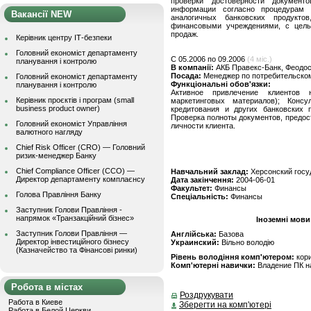
проверки достоверности документ
информации согласно процедурам
Вакансії NEW
аналогичных банковских продукто
финансовыми учреждениями, с целью
продаж.
Керівник центру ІТ-безпеки
Головний економіст департаменту
C 05.2006 по 09.2006
(4 міс.)
планування і контролю
В компанії:
АКБ Правекс-Банк, Феодо
Посада:
Менеджер по потребительско
Головний економіст департаменту
Функціональні обов'язки:
планування і контролю
Активное привлечение клиентов 
Керівник проєктів і програм (small
маркетинговых материалов); Конс
business product owner)
кредитования и других банковских п
Проверка полноты документов, предо
Головний економіст Управління
личности клиента.
валютного нагляду
Chief Risk Officer (CRO) — Головний
ризик-менеджер Банку
Chief Compliance Officer (CCO) —
Навчальний заклад:
Херсонский госу
Директор департаменту комплаєнсу
Дата закінчення:
2004-06-01
Факультет:
Финансы
Голова Правління Банку
Спеціальність:
Финансы
Заступник Голови Правління -
напрямок «Транзакційний бізнес»
Іноземні мови
Заступник Голови Правління —
Англійська:
Базова
Директор інвестиційного бізнесу
Украинский:
Вільно володію
(Казначейство та Фінансові ринки)
Рівень володіння комп'ютером:
кор
Комп'ютерні навички:
Владение ПК н
Робота в містах
Роздрукувати
Работа в Киеве
Зберегти на комп'ютері
Работа в Белой Церкви