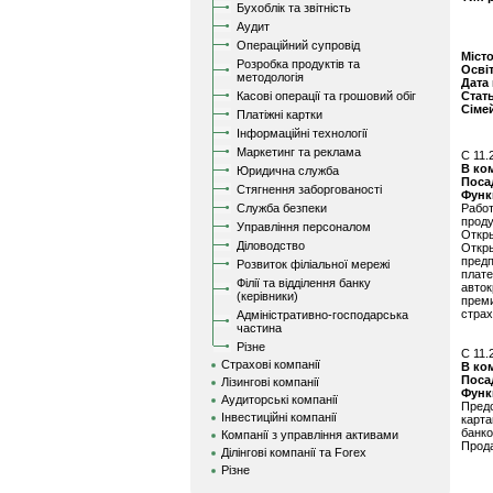
Бухоблік та звітність
Аудит
Операційний супровід
Міст
Розробка продуктів та
Осві
методологія
Дата
Касові операції та грошовий обіг
Стат
Сіме
Платіжні картки
Інформаційні технології
Маркетинг та реклама
C 11.
В ко
Юридична служба
Поса
Стягнення заборгованості
Функ
Служба безпеки
Рабо
прод
Управління персоналом
Откр
Діловодство
Откр
пред
Розвиток філіальної мережі
плат
Філії та відділення банку
авто
(керівники)
прем
страх
Адміністративно-господарська
частина
Різне
C 11.
Страхові компанії
В ко
Поса
Лізингові компанії
Функ
Аудиторські компанії
Пред
Інвестиційні компанії
карта
банк
Компанії з управління активами
Прода
Ділінгові компанії та Forex
Різне