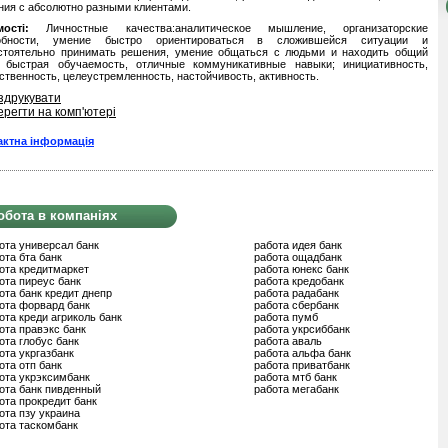
ия с абсолютно разными клиентами.
ості:
Личностные качества:аналитическое мышление, организаторские
обности, умение быстро ориентироваться в сложившейся ситуации и
стоятельно принимать решения, умение общаться с людьми и находить общий
, быстрая обучаемость, отличные коммуникативные навыки; инициативность,
ственность, целеустремленность, настойчивость, активность.
здрукувати
ерегти на комп'ютері
актна інформація
обота в компаніях
ота универсал банк
работа идея банк
ота бта банк
работа ощадбанк
ота кредитмаркет
работа юнекс банк
ота пиреус банк
работа кредобанк
ота банк кредит днепр
работа радабанк
ота форвард банк
работа сбербанк
ота креди агриколь банк
работа пумб
ота правэкс банк
работа укрсиббанк
ота глобус банк
работа аваль
ота укргазбанк
работа альфа банк
ота отп банк
работа приватбанк
ота укрэксимбанк
работа мтб банк
ота банк пивденный
работа мегабанк
ота прокредит банк
ота пзу украина
ота таскомбанк