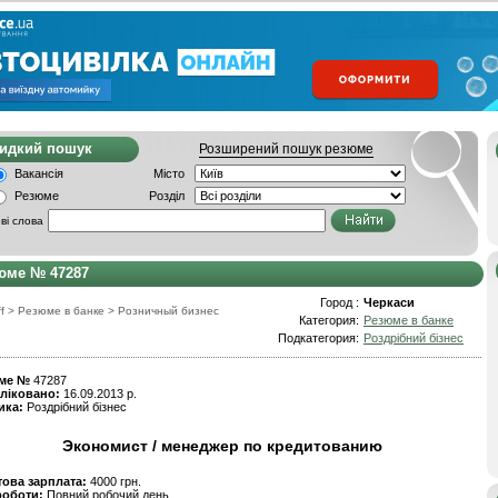
видкий пошук
Розширений пошук резюме
Вакансія
Місто
Резюме
Розділ
ві слова
юме № 47287
Город :
Черкаси
f
>
Резюме в банке
>
Розничный бизнес
Категория:
Резюме в банке
Подкатегория:
Роздрібний бізнес
ме №
47287
ліковано:
16.09.2013 р.
ика:
Роздрібний бізнес
Экономист / менеджер по кредитованию
това зарплата:
4000 грн.
роботи:
Повний робочий день