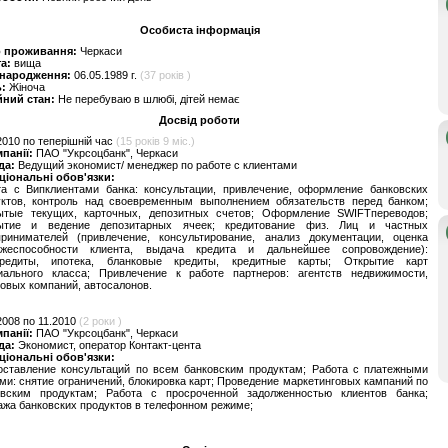
Особиста інформація
о проживання:
Черкаси
та:
вища
 народження:
06.05.1989 г.
(37 років )
ь:
Жіноча
йний стан:
Не перебуваю в шлюбі, дітей немає
Досвід роботи
2010 по теперішній час
(15 років 9 міс.)
мпанії:
ПАО "Укрсоцбанк", Черкаси
да:
Ведущий экономист/ менеджер по работе с клиентами
ціональні обов'язки:
та с Випклиентами банка: консультации, привлечение, оформление банковских
уктов, контроль над своевременным выполнением обязательств перед банком;
ытые текущих, карточных, депозитных счетов; Оформление SWIFTпереводов;
ытие и ведение депозитарных ячеек; кредитование физ. Лиц и частных
принимателей (привлечение, консультирование, анализ документации, оценка
ежеспособности клиента, выдача кредита и дальнейшее сопровождение):
кредиты, ипотека, бланковые кредиты, кредитные карты; Открытие карт
иального класса; Привлечение к работе партнеров: агентств недвижимости,
овых компаний, автосалонов.
2008 по 11.2010
(2 роки )
мпанії:
ПАО "Укрсоцбанк", Черкаси
да:
Экономист, оператор Контакт-цента
ціональні обов'язки:
оставление консультаций по всем банковским продуктам; Работа с платежными
ми: снятие ограничений, блокировка карт; Проведение маркетинговых кампаний по
овским продуктам; Работа с просроченной задолженностью клиентов банка;
жа банковских продуктов в телефонном режиме;