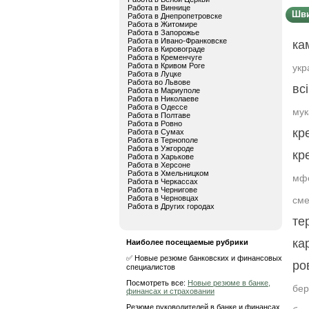
Работа в Виннице
Шви
Работа в Днепропетровске
Работа в Житомире
Работа в Запорожье
Работа в Ивано-Франковске
ка
Работа в Кировограде
Работа в Кременчуге
Работа в Кривом Роге
укр
Работа в Луцке
Работа во Львове
вс
Работа в Мариуполе
Работа в Николаеве
Работа в Одессе
мук
Работа в Полтаве
Работа в Ровно
кр
Работа в Сумах
Работа в Тернополе
Работа в Ужгороде
кр
Работа в Харькове
Работа в Херсоне
Работа в Хмельницком
мфо
Работа в Черкассах
Работа в Чернигове
Работа в Черновцах
см
Работа в Других городах
те
ка
Наиболее посещаемые рубрики
✅ Новые резюме банковских и финансовых
ро
специалистов
Посмотреть все:
Новые резюме в банке,
бер
финансах и страховании
Резюме руководителей в банке и финансах