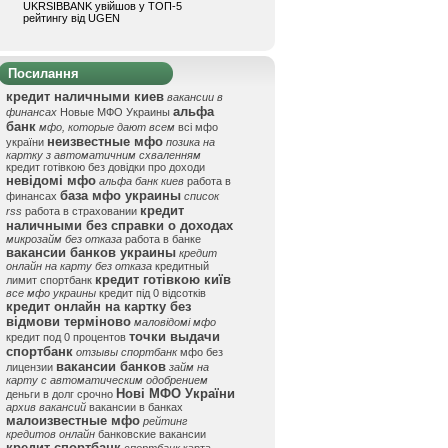
UKRSIBBANK увійшов у ТОП-5
рейтингу від UGEN
Посилання
кредит наличными киев
вакансии в
альфа
финансах
Новые МФО Украины
банк
мфо, которые дают всем
всі мфо
неизвестные мфо
україни
позика на
картку з автоматичним схваленням
кредит готівкою без довідки про доходи
невідомі мфо
альфа банк киев
работа в
база мфо украины
финансах
список
кредит
rss
работа в страховании
наличными без справки о доходах
микрозайм без отказа
работа в банке
вакансии банков украины
кредит
онлайн на карту без отказа
кредитный
кредит готівкою київ
лимит спортбанк
все мфо украины
кредит під 0 відсотків
кредит онлайн на картку без
відмови терміново
маловідомі мфо
точки выдачи
кредит под 0 процентов
спортбанк
отзывы спортбанк
мфо без
вакансии банков
лицензии
займ на
карту с автоматическим одобрением
Нові МФО України
деньги в долг срочно
архив вакансий
вакансии в банках
малоизвестные мфо
рейтинг
кредитов онлайн
банковские вакансии
кредит спортбанк