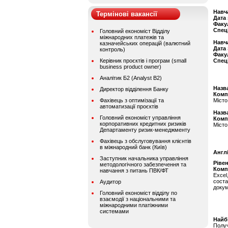
Навч
Термінові вакансії
Дата
Факу
Спец
Головний економіст Відділу
міжнародних платежів та
Навч
казначейських операцій (валютний
Дата
контроль)
Факу
Керівник проєктів і програм (small
Спец
business product owner)
Аналітик Б2 (Analyst B2)
Назва
Директор відділення Банку
Комп
Фахівець з оптимізації та
Місто
автоматизації проєктів
Назва
Головний економіст управління
Комп
корпоративних кредитних ризиків
Місто
Департаменту ризик-менеджменту
Фахівець з обслуговування клієнтів
в міжнародний банк (Київ)
Англ
Заступник начальника управління
Ріве
методологічного забезпечення та
Комп
навчання з питань ПВК/ФТ
Excel
соста
Аудитор
доку
Головний економіст відділу по
взаємодії з національними та
міжнародними платіжними
системами
Найбі
Получ