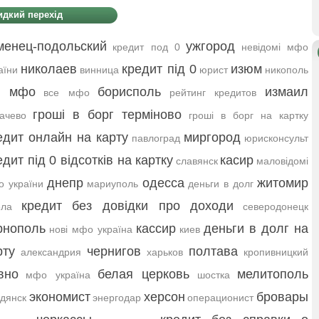
дкий перехід
менец-подольский
ужгород
кредит под 0
невідомі мфо
николаев
кредит під 0
изюм
аїни
винница
юрист
никополь
і мфо
борисполь
измаил
все мфо
рейтинг кредитов
гроші в борг терміново
ачево
гроші в борг на картку
едит онлайн на карту
миргород
павлоград
юрисконсульт
едит під 0 відсотків на картку
касир
славянск
маловідомі
днепр
одесса
житомир
 україни
мариуполь
деньги в долг
кредит без довідки про доходи
ела
северодонецк
рнополь
кассир
деньги в долг на
нові мфо україна
киев
рту
чернигов
полтава
александрия
харьков
кропивницкий
вно
белая церковь
мелитополь
мфо україна
шостка
экономист
херсон
бровары
дянск
энергодар
операционист