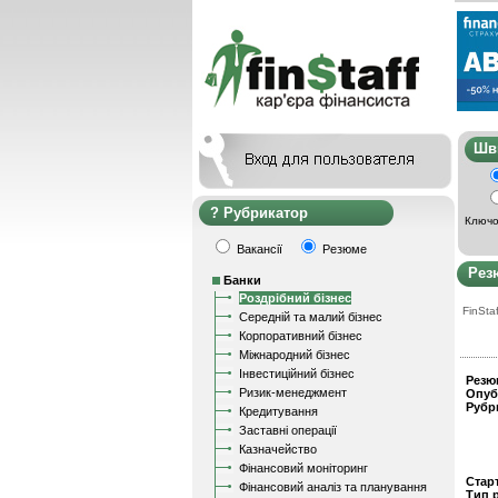
Ш
Рубрикатор
Ключо
Вакансії
Резюме
Рез
Банки
Роздрібний бізнес
FinStaf
Середній та малий бізнес
Корпоративний бізнес
Міжнародний бізнес
Інвестиційний бізнес
Резю
Ризик-менеджмент
Опуб
Рубр
Кредитування
Заставні операції
Казначейство
Фінансовий моніторинг
Стар
Фінансовий аналіз та планування
Тип 