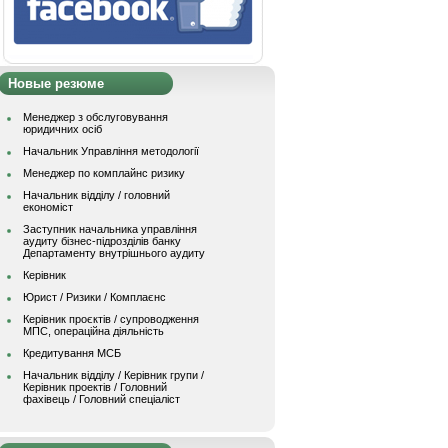
Новые резюме
Менеджер з обслуговування
юридичних осіб
Начальник Управління методології
Менеджер по комплайнс ризику
Начальник відділу / головний
економіст
Заступник начальника управління
аудиту бізнес-підрозділів банку
Департаменту внутрішнього аудиту
Керівник
Юрист / Ризики / Комплаєнс
Керівник проєктів / супроводження
МПС, операційна діяльність
Кредитування МСБ
Начальник вiддiлу / Керівник групи /
Керівник проектів / Головний
фахівець / Головний спеціаліст