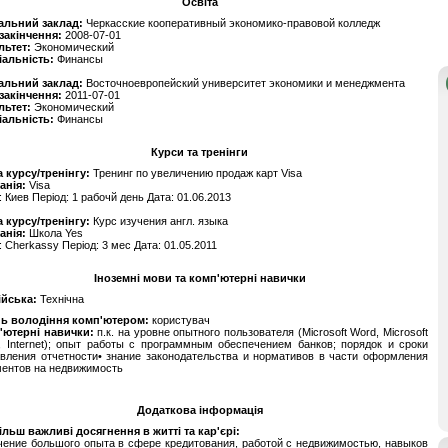
Освіта
альний заклад:
Черкасские кооперативный экономико-правовой колледж
 закінчення:
2008-07-01
льтет:
Экономический
іальність:
Финансы
альний заклад:
Восточноевропейский университет экономики и менеджмента
 закінчення:
2011-07-01
льтет:
Экономический
іальність:
Финансы
Курси та тренінги
 курсу/тренінгу:
Тренинг по увеличению продаж карт Visa
анія:
Visa
: Киев Період: 1 рабочй день Дата: 01.06.2013
 курсу/тренінгу:
Курс изучения англ. языка
анія:
Школа Yes
: Cherkassy Період: 3 мес Дата: 01.05.2011
Іноземні мови та комп'ютерні навички
ійська:
Технічна
нь володіння комп'ютером:
користувач
'ютерні навички:
п.к. на уровне опытного пользователя (Microsoft Word, Microsoft
, Internet); опыт работы с программным обеспечением банков; порядок и сроки
вления отчетности• знание законодательства и нормативов в части оформления
ментов на недвижимость
Додаткова інформація
льш важливі досягнення в житті та кар'єрі:
ение большого опыта в сфере кредитования, работой с недвижимостью, навыков