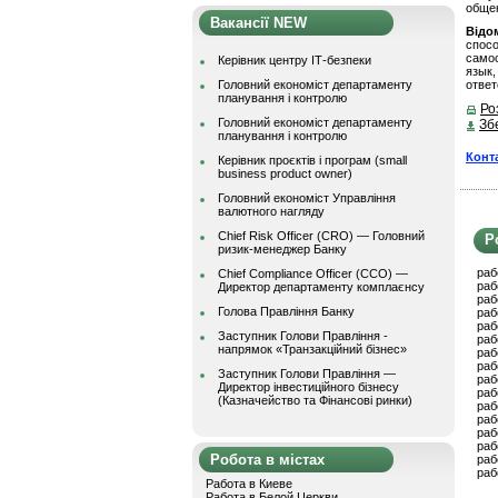
общен
Вакансії NEW
Відом
спос
само
Керівник центру ІТ-безпеки
язык
Головний економіст департаменту
ответ
планування і контролю
Ро
Головний економіст департаменту
Зб
планування і контролю
Конт
Керівник проєктів і програм (small
business product owner)
Головний економіст Управління
валютного нагляду
Chief Risk Officer (CRO) — Головний
Р
ризик-менеджер Банку
раб
Chief Compliance Officer (CCO) —
раб
Директор департаменту комплаєнсу
раб
Голова Правління Банку
раб
раб
Заступник Голови Правління -
раб
напрямок «Транзакційний бізнес»
раб
раб
Заступник Голови Правління —
раб
Директор інвестиційного бізнесу
раб
(Казначейство та Фінансові ринки)
раб
раб
раб
раб
Робота в містах
раб
раб
Работа в Киеве
Работа в Белой Церкви