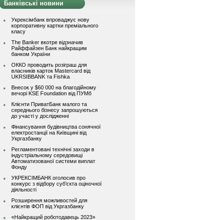
Банківські новини
Укрексімбанк впроваджує нову
корпоративну картки преміального
класу
The Banker вкотре відзначив
Райффайзен Банк найкращим
банком України
ОККО проводить розіграш для
власників карток Mastercard від
UKRSIBBANK та Fishka
Внесок у $60 000 на благодійному
вечорі KSE Foundation від ПУМб
Клієнти ПриватБанк малого та
середнього бізнесу запрошуються
до участі у дослідженні
Фінансування будівництва сонячної
електростанції на Київщині від
Укргазбанку
Регламентовані технічні заходи в
індустріальному середовищі
Автоматизованої системи виплат
Фонду
УКРЕКСІМБАНК оголосив про
конкурс з відбору суб’єкта оціночної
діяльності
Розширення можливостей для
клієнтів ФОП від Укргазбанку
«Найкращий роботодавець 2023»