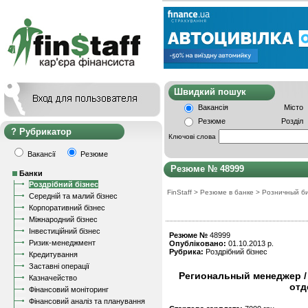
Швидкий пошу
Вакансія
Місто
Резюме
Розділ
Рубрикатор
Ключові слова
Вакансії
Резюме
Резюме № 48999
Банки
Роздрібний бізнес
FinStaff
>
Резюме в банке
>
Розничный б
Середній та малий бізнес
Корпоративний бізнес
Міжнародний бізнес
Інвестиційний бізнес
Резюме №
48999
Ризик-менеджмент
Опубліковано:
01.10.2013 р.
Рубрика:
Роздрібний бізнес
Кредитування
Заставні операції
Региональный менеджер / 
Казначейство
отд
Фінансовий моніторинг
Фінансовий аналіз та планування