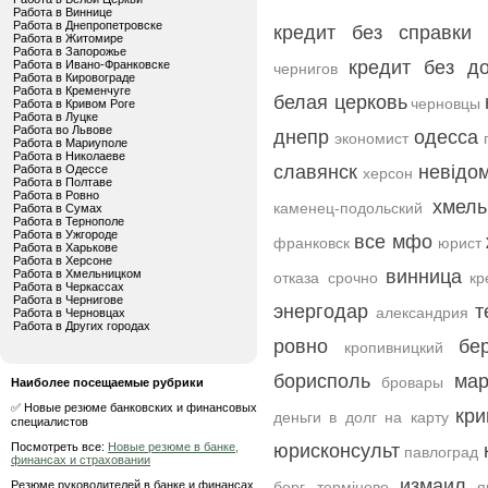
Работа в Виннице
Работа в Днепропетровске
кредит без справки
Работа в Житомире
Работа в Запорожье
кредит без д
Работа в Ивано-Франковске
чернигов
Работа в Кировограде
Работа в Кременчуге
белая церковь
черновцы
Работа в Кривом Роге
Работа в Луцке
Работа во Львове
днепр
одесса
экономист
Работа в Мариуполе
Работа в Николаеве
славянск
невідо
Работа в Одессе
херсон
Работа в Полтаве
Работа в Ровно
хмель
каменец-подольский
Работа в Сумах
Работа в Тернополе
Работа в Ужгороде
все мфо
франковск
юрист
Работа в Харькове
Работа в Херсоне
винница
Работа в Хмельницком
отказа срочно
кр
Работа в Черкассах
Работа в Чернигове
энергодар
т
александрия
Работа в Черновцах
Работа в Других городах
ровно
бе
кропивницкий
борисполь
мар
бровары
Наиболее посещаемые рубрики
✅ Новые резюме банковских и финансовых
кри
деньги в долг на карту
специалистов
Посмотреть все:
Новые резюме в банке,
юрисконсульт
павлоград
финансах и страховании
измаил
Резюме руководителей в банке и финансах
борг терміново
я