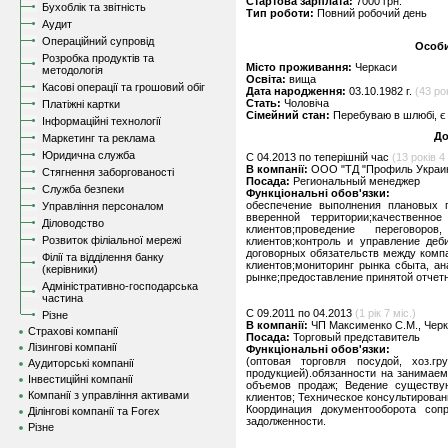
Стартова зарплата:
7000 грн.
Бухоблік та звітність
Тип роботи:
Повний робочий день
Аудит
Операційний супровід
Особи
Розробка продуктів та
Місто проживання:
Черкаси
методологія
Освіта:
вища
Касові операції та грошовий обіг
Дата народження:
03.10.1982 г.
(43 ро
Стать:
Чоловіча
Платіжні картки
Сімейний стан:
Перебуваю в шлюбі, є 
Інформаційні технології
До
Маркетинг та реклама
Юридична служба
C 04.2013 по теперішній час
(13 років 4 
В компанії:
ООО "ТД "Профиль Украин
Стягнення заборгованості
Посада:
Региональный менеджер
Служба безпеки
Функціональні обов'язки:
обеспечение выполнения плановых 
Управління персоналом
вверенной территории;качественно
Діловодство
клиентов;проведение переговор
Розвиток філіальної мережі
клиентов;контроль и управление деб
договорных обязательств между комп
Філії та відділення банку
клиентов;мониторинг рынка сбыта, ан
(керівники)
рынке;предоставление принятой отчетн
Адміністративно-господарська
частина
C 09.2011 по 04.2013
(1 рік 7 міс.)
Різне
В компанії:
ЧП Максименко С.М., Чер
Страхові компанії
Посада:
Торговый представитель
Лізингові компанії
Функціональні обов'язки:
(оптовая торговля посудой, хоз.гр
Аудиторські компанії
продукцией).обязанности на занимае
Інвестиційні компанії
объемов продаж; Ведение существу
Компанії з управління активами
клиентов; Техническое консультирован
Координация документооборота соп
Ділінгові компанії та Forex
задолженности.
Різне