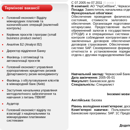
C 07.2005 по 07.2011
(6 років )
В компанії:
АО "УкрСиббанк", Черкаси
Термінові вакансії
Посада:
Заместитель начальника отде
Функціональні обов'язки:
Обеспечение проведения физическо
Головний економіст Відділу
состояния, стоимости залогового
міжнародних платежів та
обеспечения. Организация подготовки
казначейських операцій (валютний
нотариусами. Предоставление вытя
контроль)
обременений залогов в государствен
(ГРОДИ) и в операционных системах 
Керівник проєктів і програм (small
контроля соблюдения контрагентами 
business product owner)
заключенных договоров обеспечени
Аналітик Б2 (Analyst B2)
договоров страхования. Обеспечение
системе SAP. Своевременное формиро
Директор відділення Банку
отчетности в установленном порядк
отдела с другими подразделениями Ба
Фахівець з оптимізації та
автоматизації проєктів
Головний економіст управління
корпоративних кредитних ризиків
Департаменту ризик-менеджменту
Навчальний заклад:
Черкасский Банк
Дата закінчення:
2005-05-01
Фахівець з обслуговування клієнтів
Факультет:
Банковское дело
в міжнародний банк (Київ)
Спеціальність:
Специалист
Заступник начальника управління
методологічного забезпечення та
Іноземні мови
навчання з питань ПВК/ФТ
Англійська:
Базова
Аудитор
Рівень володіння комп'ютером:
дос
Комп'ютерні навички:
Пользователь
Головний економіст відділу по
Банковские программы: SAP. 1С Предп
взаємодії з національними та
міжнародними платіжними
системами
Додат