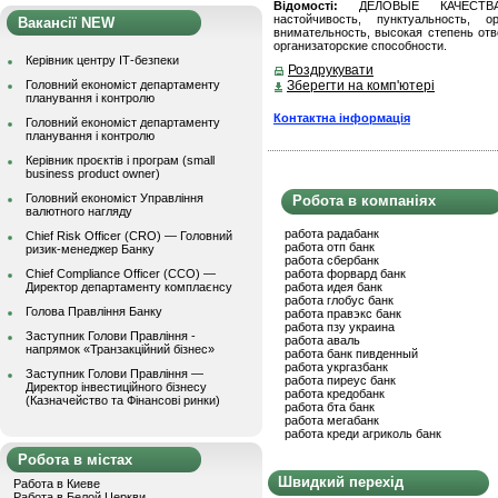
Відомості:
ДЕЛОВЫЕ КАЧЕСТВА: П
настойчивость, пунктуальность, о
Вакансії NEW
внимательность, высокая степень отв
организаторские способности.
Керівник центру ІТ-безпеки
Роздрукувати
Головний економіст департаменту
Зберегти на комп'ютері
планування і контролю
Контактна інформація
Головний економіст департаменту
планування і контролю
Керівник проєктів і програм (small
business product owner)
Головний економіст Управління
Робота в компаніях
валютного нагляду
работа радабанк
Chief Risk Officer (CRO) — Головний
работа отп банк
ризик-менеджер Банку
работа сбербанк
Chief Compliance Officer (CCO) —
работа форвард банк
Директор департаменту комплаєнсу
работа идея банк
работа глобус банк
Голова Правління Банку
работа правэкс банк
работа пзу украина
Заступник Голови Правління -
работа аваль
напрямок «Транзакційний бізнес»
работа банк пивденный
работа укргазбанк
Заступник Голови Правління —
работа пиреус банк
Директор інвестиційного бізнесу
работа кредобанк
(Казначейство та Фінансові ринки)
работа бта банк
работа мегабанк
работа креди агриколь банк
Робота в містах
Швидкий перехід
Работа в Киеве
Работа в Белой Церкви