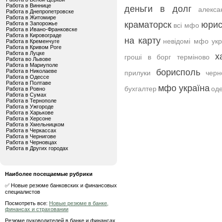
Работа в Виннице
деньги в долг
алекса
Работа в Днепропетровске
Работа в Житомире
краматорск
юрис
Работа в Запорожье
всі мфо
Работа в Ивано-Франковске
Работа в Кировограде
на карту
невідомі мфо укр
Работа в Кременчуге
Работа в Кривом Роге
Работа в Луцке
х
гроші в борг терміново
Работа во Львове
Работа в Мариуполе
борисполь
Работа в Николаеве
прилуки
черн
Работа в Одессе
Работа в Полтаве
мфо україна
бухгалтер
од
Работа в Ровно
Работа в Сумах
Работа в Тернополе
Работа в Ужгороде
Работа в Харькове
Работа в Херсоне
Работа в Хмельницком
Работа в Черкассах
Работа в Чернигове
Работа в Черновцах
Работа в Других городах
Наиболее посещаемые рубрики
✅ Новые резюме банковских и финансовых
специалистов
Посмотреть все:
Новые резюме в банке,
финансах и страховании
Резюме руководителей в банке и финансах