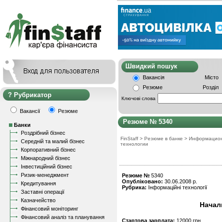
Швидкий пошу
Вакансія
Місто
Резюме
Розділ
Рубрикатор
Ключові слова
Вакансії
Резюме
Резюме № 5340
Банки
Роздрібний бізнес
FinStaff
>
Резюме в банке
>
Информацио
Середній та малий бізнес
технологии
Корпоративний бізнес
Міжнародний бізнес
Інвестиційний бізнес
Ризик-менеджмент
Резюме №
5340
Опубліковано:
30.06.2008 р.
Кредитування
Рубрика:
Інформаційні технології
Заставні операції
Казначейство
Начал
Фінансовий моніторинг
Фінансовий аналіз та планування
Стартова зарплата:
12000 грн.