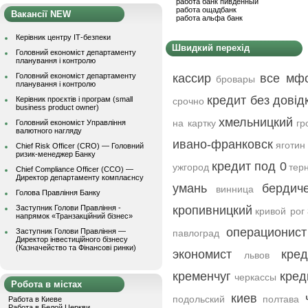
работа банк пивденный
работа ощадбанк
Вакансії NEW
работа альфа банк
Керівник центру ІТ-безпеки
Швидкий перехід
Головний економіст департаменту
планування і контролю
Головний економіст департаменту
кассир
все мф
бровары
планування і контролю
кредит без довід
Керівник проєктів і програм (small
срочно
business product owner)
хмельницкий
на картку
гр
Головний економіст Управління
валютного нагляду
ивано-франковск
яготин
Chief Risk Officer (CRO) — Головний
ризик-менеджер Банку
кредит под 0
ужгород
тер
Chief Compliance Officer (CCO) —
Директор департаменту комплаєнсу
умань
бердич
винница
Голова Правління Банку
Заступник Голови Правління -
кропивницкий
кривой рог
напрямок «Транзакційний бізнес»
операционист
Заступник Голови Правління —
павлоград
Директор інвестиційного бізнесу
(Казначейство та Фінансові ринки)
экономист
кре
львов
кременчуг
кред
черкассы
Робота в містах
киев
подольский
полтава
Работа в Киеве
Работа в Белой Церкви