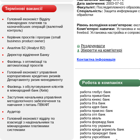
Дата закінчення:
2003-07-01
Факультет:
Последипломного образов
Термінові вакансії
Спеціальність:
Защита информации с
обработки
Головний економіст Відділу
міжнародних платежів та
Рівень володіння комп'ютером:
екс
казначейських операцій (валютний
Комп'ютерні навички:
Установка и н
контроль)
freebsd. Установка настройка и сопро
Керівник проєктів і програм (small
business product owner)
Роздрукувати
Аналітик Б2 (Analyst B2)
Зберегти на комп'ютері
Директор відділення Банку
Контактна інформація
Фахівець з оптимізації та
автоматизації проєктів
Головний економіст управління
корпоративних кредитних ризиків
Департаменту ризик-менеджменту
Робота в компаніях
Фахівець з обслуговування клієнтів
в міжнародний банк (Київ)
работа глобус банк
работа приватбанк
Заступник начальника управління
работа юнекс банк
методологічного забезпечення та
работа бта банк
навчання з питань ПВК/ФТ
работа идея банк
работа правэкс банк
Аудитор
работа отп банк
работа аваль
Головний економіст відділу по
работа форвард банк
взаємодії з національними та
работа пзу украина
міжнародними платіжними
работа креди агриколь банк
системами
работа прокредит банк
работа укрсиббанк