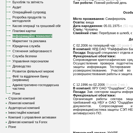
Бухоблік та звітність
Тип роботи:
Повний робочий день
Аудит
Операційний супровід
Особи
Розробка продуктів та
Місто проживання:
Симферопіль
методологія
Освіта:
вища
Касові операції та грошовий обіг
Дата народження:
05.01.1975 г.
(51 год
Стать:
Чоловіча
Платіжні картки
Сімейний стан:
Перебуваю в шлюбі, є 
Інформаційні технології
До
Маркетинг та реклама
C 02.2006 по теперішній час
(20 років 6 
Юридична служба
В компанії:
КРД ОАО "Райффайзен Бан
Стягнення заборгованості
Посада:
Ведущий специалист отдела 
Служба безпеки
Функціональні обов'язки:
Сопровождение криптогафических сре
Управління персоналом
Осуществление проверок подотчетн
Діловодство
защиты информации. Тестирование
усовершенствованию. Участий во
Розвиток філіальної мережі
усовершенствования работы и защита 
Філії та відділення банку
(керівники)
C 12.1996 по 02.2006
(9 років 2 міс.)
Адміністративно-господарська
В компанії:
КРУ ОАО "Ощадбанк", Си
частина
Посада:
Зав. сектором защиты инфор
Різне
Функціональні обов'язки:
Страхові компанії
Организация работы сектора защ
требований н/д НБУ и ОАО "Ощадбанк
Лізингові компанії
документов. Сопросождение 
Аудиторські компанії
информации(система защиты СЭП НБУ 
Інвестиційні компанії
антивирусного ПО.
Компанії з управління активами
Ділінгові компанії та Forex
Різне
Навчальний заклад:
ХНУРЕ