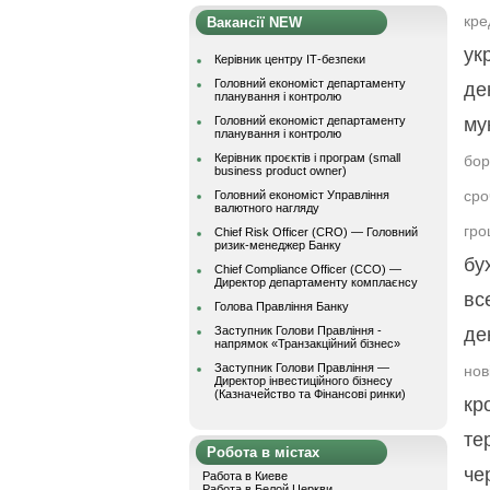
кре
Вакансії NEW
ук
Керівник центру ІТ-безпеки
Головний економіст департаменту
де
планування і контролю
Головний економіст департаменту
му
планування і контролю
Керівник проєктів і програм (small
бор
business product owner)
сро
Головний економіст Управління
валютного нагляду
гро
Chief Risk Officer (CRO) — Головний
ризик-менеджер Банку
бу
Chief Compliance Officer (CCO) —
Директор департаменту комплаєнсу
вс
Голова Правління Банку
Заступник Голови Правління -
де
напрямок «Транзакційний бізнес»
Заступник Голови Правління —
нов
Директор інвестиційного бізнесу
(Казначейство та Фінансові ринки)
кр
те
Робота в містах
че
Работа в Киеве
Работа в Белой Церкви