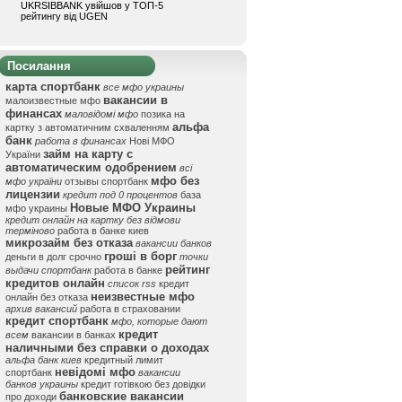
UKRSIBBANK увійшов у ТОП-5
рейтингу від UGEN
Посилання
карта спортбанк
все мфо украины
вакансии в
малоизвестные мфо
финансах
маловідомі мфо
позика на
альфа
картку з автоматичним схваленням
банк
работа в финансах
Нові МФО
займ на карту с
України
автоматическим одобрением
всі
мфо без
мфо україни
отзывы спортбанк
лицензии
кредит под 0 процентов
база
Новые МФО Украины
мфо украины
кредит онлайн на картку без відмови
терміново
работа в банке киев
микрозайм без отказа
вакансии банков
гроші в борг
деньги в долг срочно
точки
рейтинг
выдачи спортбанк
работа в банке
кредитов онлайн
список rss
кредит
неизвестные мфо
онлайн без отказа
архив вакансий
работа в страховании
кредит спортбанк
мфо, которые дают
кредит
всем
вакансии в банках
наличными без справки о доходах
альфа банк киев
кредитный лимит
невідомі мфо
спортбанк
вакансии
банков украины
кредит готівкою без довідки
банковские вакансии
про доходи