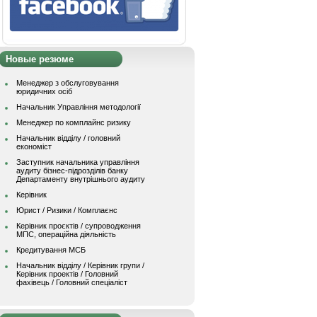
Новые резюме
Менеджер з обслуговування
юридичних осіб
Начальник Управління методології
Менеджер по комплайнс ризику
Начальник відділу / головний
економіст
Заступник начальника управління
аудиту бізнес-підрозділів банку
Департаменту внутрішнього аудиту
Керівник
Юрист / Ризики / Комплаєнс
Керівник проєктів / супроводження
МПС, операційна діяльність
Кредитування МСБ
Начальник вiддiлу / Керівник групи /
Керівник проектів / Головний
фахівець / Головний спеціаліст