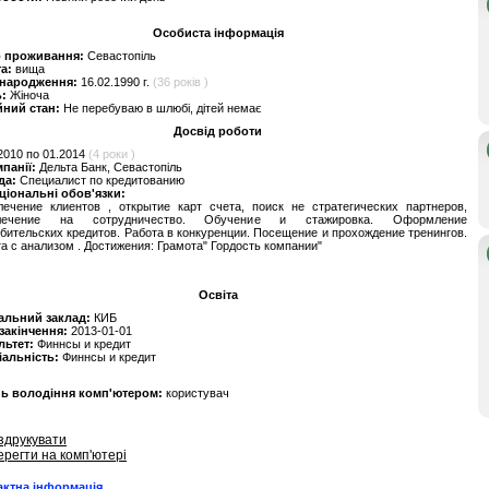
Особиста інформація
о проживання:
Севастопіль
та:
вища
 народження:
16.02.1990 г.
(36 років )
ь:
Жіноча
йний стан:
Не перебуваю в шлюбі, дітей немає
Досвід роботи
2010 по 01.2014
(4 роки )
мпанії:
Дельта Банк, Севастопіль
да:
Специалист по кредитованию
ціональні обов'язки:
лечение клиентов , открытие карт счета, поиск не стратегических партнеров,
лечение на сотрудничество. Обучение и стажировка. Оформление
бительских кредитов. Работа в конкуренции. Посещение и прохождение тренингов.
а с анализом . Достижения: Грамота" Гордость компании"
Освіта
альний заклад:
КИБ
 закінчення:
2013-01-01
льтет:
Финнсы и кредит
іальність:
Финнсы и кредит
нь володіння комп'ютером:
користувач
здрукувати
ерегти на комп'ютері
актна інформація