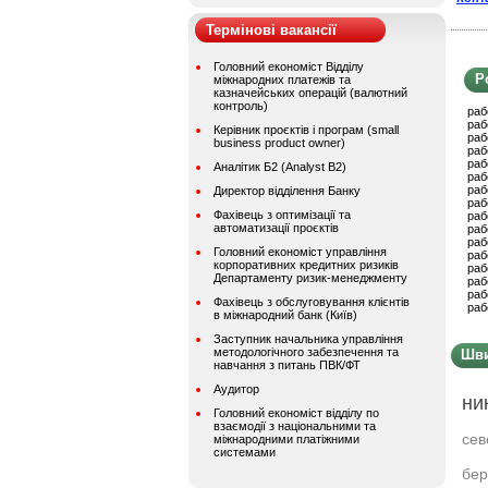
Термінові вакансії
Головний економіст Відділу
Р
міжнародних платежів та
казначейських операцій (валютний
контроль)
раб
раб
Керівник проєктів і програм (small
раб
business product owner)
раб
раб
Аналітик Б2 (Analyst B2)
раб
раб
Директор відділення Банку
раб
Фахівець з оптимізації та
раб
автоматизації проєктів
раб
раб
Головний економіст управління
раб
корпоративних кредитних ризиків
раб
Департаменту ризик-менеджменту
раб
раб
Фахівець з обслуговування клієнтів
раб
в міжнародний банк (Київ)
Заступник начальника управління
методологічного забезпечення та
Шви
навчання з питань ПВК/ФТ
Аудитор
ни
Головний економіст відділу по
взаємодії з національними та
сев
міжнародними платіжними
системами
бер