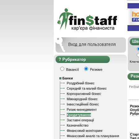
Ш
Рубрикатор
Ключо
Вакансії
Резюме
Рез
Банки
Роздрібний бізнес
FinStaf
Середній та малий бізнес
Корпоративний бізнес
Міжнародний бізнес
Інвестиційний бізнес
Резю
Ризик-менеджмент
Опуб
Рубр
Кредитування
Заставні операції
Казначейство
Фінансовий моніторинг
Стар
Фінансовий аналіз та планування
Тип 