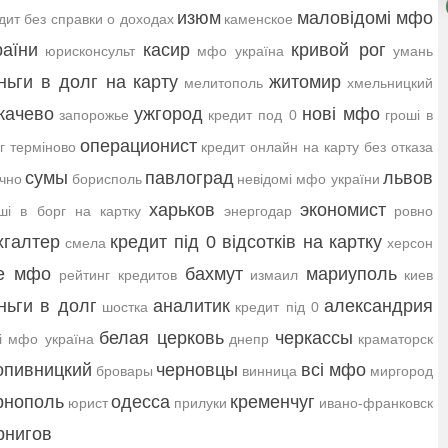
изюм
маловідомі мфо
дит без справки о доходах
каменское
раїни
касир
кривой рог
юрисконсульт
мфо україна
умань
ньги в долг на карту
житомир
мелитополь
хмельницкий
качево
ужгород
нові мфо
запорожье
кредит под 0
гроші в
операционист
г терміново
кредит онлайн на карту без отказа
сумы
павлоград
львов
чно
борисполь
невідомі мфо україни
харьков
экономист
ші в борг на картку
энергодар
ровно
хгалтер
кредит під 0 відсотків на картку
смела
херсон
е мфо
бахмут
мариуполь
рейтинг кредитов
измаил
киев
ньги в долг
аналитик
александрия
шостка
кредит під 0
белая церковь
черкассы
і мфо україна
днепр
краматорск
опивницкий
черновцы
всі мфо
бровары
винница
миргород
рнополь
одесса
кременчуг
юрист
прилуки
ивано-франковск
рнигов