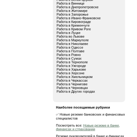
Работа в Виннице
Работа в Днепропетровске
Работа в Житомире
Работа в Запорожье
Работа в Ивано-Франковске
Работа в Кировограде
Работа в Кременчуге
Работа в Кривом Роге
Работа в Луцке
Работа во Львове
Работа в Мариуполе
Работа в Николаеве
Работа в Одессе
Работа в Полтаве
Работа в Ровно
Работа в Сумах
Работа в Тернополе
Работа в Ужгороде
Работа в Харькове
Работа в Херсоне
Работа в Хмельницком
Работа в Черкассах
Работа в Чернигове
Работа в Черновцах
Работа в Других городах
Наиболее посещаемые рубрики
✅ Новые резюме банковских и финансовых
специалистов
Посмотреть все:
Новые резюме в банке,
финансах и страховании
Резюме руководителей в банке и финансах