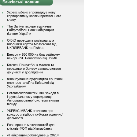
Банківські новини
Укрексімбанк впроваджує нову
корпоративну картки преміального
класу
The Banker вкотре відзначив
Райффайзен Банк найкращим
банком України
ОККО проводить розіграш для
власників карток Mastercard від
UKRSIBBANK та Fishka
Внесок у $60 000 на благодійному
вечорі KSE Foundation від ПУМб
Клієнти ПриватБанк малого та
середнього бізнесу запрошуються
до участі у дослідженні
Фінансування будівництва сонячної
електростанції на Київщині від
Укргазбанку
Регламентовані технічні заходи в
індустріальному середовищі
Автоматизованої системи виплат
Фонду
УКРЕКСІМБАНК оголосив про
конкурс з відбору суб’єкта оціночної
діяльності
Розширення можливостей для
клієнтів ФОП від Укргазбанку
«Найкращий роботодавець 2023»