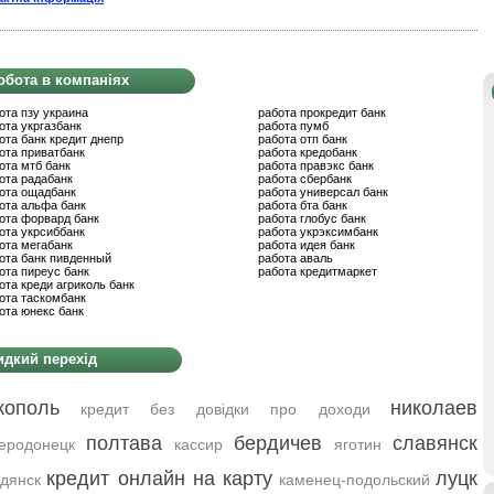
обота в компаніях
ота пзу украина
работа прокредит банк
ота укргазбанк
работа пумб
ота банк кредит днепр
работа отп банк
ота приватбанк
работа кредобанк
ота мтб банк
работа правэкс банк
ота радабанк
работа сбербанк
ота ощадбанк
работа универсал банк
ота альфа банк
работа бта банк
ота форвард банк
работа глобус банк
ота укрсиббанк
работа укрэксимбанк
ота мегабанк
работа идея банк
ота банк пивденный
работа аваль
ота пиреус банк
работа кредитмаркет
ота креди агриколь банк
ота таскомбанк
ота юнекс банк
дкий перехід
кополь
николаев
кредит без довідки про доходи
полтава
бердичев
славянск
еродонецк
кассир
яготин
кредит онлайн на карту
луцк
дянск
каменец-подольский