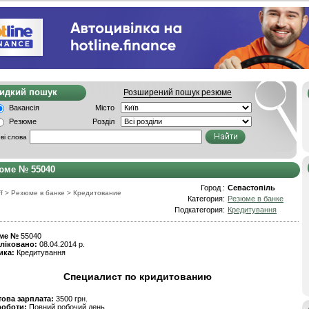
видкий пошук
Розширений пошук резюме
Вакансія
Місто
Резюме
Розділ
ві слова
юме № 55040
Город :
Севастопіль
f
>
Резюме в банке
>
Кредитование
Категория:
Резюме в банке
Подкатегория:
Кредитування
ме №
55040
ліковано:
08.04.2014 р.
ика:
Кредитування
Специалист по кридитованию
това зарплата:
3500 грн.
роботи:
Повний робочий день