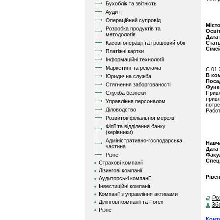
Бухоблік та звітність
Аудит
Операційний супровід
Міст
Розробка продуктів та
Осві
методологія
Дата
Касові операції та грошовий обіг
Стат
Сіме
Платіжні картки
Інформаційні технології
Маркетинг та реклама
C 01.
В ко
Юридична служба
Поса
Стягнення заборгованості
Функ
Служба безпеки
Прив
прив
Управління персоналом
потре
Діловодство
Работ
Розвиток філіальної мережі
Філії та відділення банку
(керівники)
Адміністративно-господарська
Навч
частина
Дата
Різне
Факу
Спец
Страхові компанії
Лізингові компанії
Ріве
Аудиторські компанії
Інвестиційні компанії
Компанії з управління активами
Ро
Ділінгові компанії та Forex
Зб
Різне
Конт