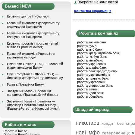
Зберегти на комп'ютері
Вакансії NEW
Контактна інформація
Керівник центру ІТ-безпеки
Головний економіст департаменту
планування і контролю
Робота в компаніях
Головний економіст департаменту
планування і контролю
работа таскомбанк
Керівник проєктів і програм (small
работа пумб
business product owner)
работа мтб банк
работа креди агриколь банк
Головний економіст Управління
работа глобус банк
валютного нагляду
работа мегабанк
Chief Risk Officer (CRO) — Головний
работа укрсиббанк
ризик-менеджер Банку
работа альфа банк
работа банк кредит днепр
Chief Compliance Officer (CCO) —
работа укрэксимбанк
Директор департаменту комплаєнсу
работа правэкс банк
работа укргазбанк
Голова Правління Банку
работа универсал банк
работа аваль
Заступник Голови Правління -
работа идея банк
напрямок «Транзакційний бізнес»
работа сбербанк
Заступник Голови Правління —
Директор інвестиційного бізнесу
(Казначейство та Фінансові ринки)
Швидкий перехід
николаев
кредит без спр
Робота в містах
Работа в Киеве
нові мфо
у
северодонецк
Работа в Белой Церкви