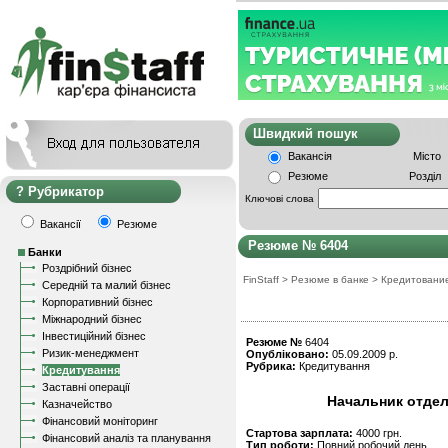
Швидкий пошу
Вакансія
Місто
Резюме
Розділ
Рубрикатор
Ключові слова
Вакансії
Резюме
Резюме № 6404
Банки
Роздрібний бізнес
FinStaff
>
Резюме в банке
>
Кредитовани
Середній та малий бізнес
Корпоративний бізнес
Міжнародний бізнес
Інвестиційний бізнес
Резюме №
6404
Ризик-менеджмент
Опубліковано:
05.09.2009 р.
Рубрика:
Кредитування
Кредитування
Заставні операції
Начальник отдел
Казначейство
Фінансовий моніторинг
Стартова зарплата:
4000 грн.
Фінансовий аналіз та планування
Тип роботи:
Повний робочий день