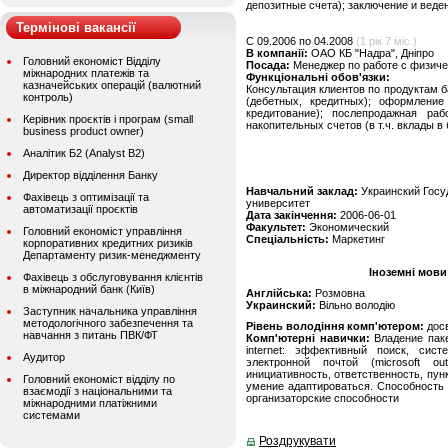
депозитные счета); заключение и веде
Термінові вакансії
C 09.2006 по 04.2008
(1 рік 7 міс.)
В компанії:
ОАО КБ "Надра", Дніпро
Головний економіст Відділу
Посада:
Менеджер по работе с физич
міжнародних платежів та
Функціональні обов'язки:
казначейських операцій (валютний
Консультация клиентов по продуктам б
контроль)
(дебетных, кредитных); оформление
кредитование); послепродажная ра
Керівник проєктів і програм (small
накопительных счетов (в т.ч. вклады в
business product owner)
Аналітик Б2 (Analyst B2)
Директор відділення Банку
Навчальний заклад:
Украинский Госу
Фахівець з оптимізації та
университет
автоматизації проєктів
Дата закінчення:
2006-06-01
Факультет:
Экономический
Головний економіст управління
Спеціальність:
Маркетинг
корпоративних кредитних ризиків
Департаменту ризик-менеджменту
Іноземні мови
Фахівець з обслуговування клієнтів
в міжнародний банк (Київ)
Англійська:
Розмовна
Украинский:
Вільно володію
Заступник начальника управління
методологічного забезпечення та
Рівень володіння комп'ютером:
дос
навчання з питань ПВК/ФТ
Комп'ютерні навички:
Владение паке
internet: эффективный поиск, сис
Аудитор
электронной почтой (microsoft ou
инициативность, ответственность, пун
Головний економіст відділу по
умение адаптироваться. Способность 
взаємодії з національними та
организаторские способности
міжнародними платіжними
системами
Роздрукувати