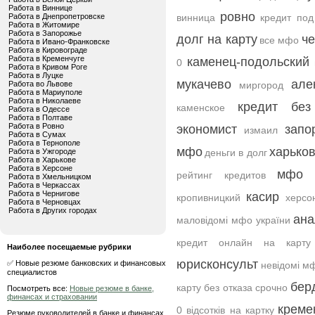
Работа в Виннице
ровно
Работа в Днепропетровске
винница
кредит под
Работа в Житомире
Работа в Запорожье
долг на карту
че
все мфо
Работа в Ивано-Франковске
Работа в Кировограде
Работа в Кременчуге
каменец-подольский
0
Работа в Кривом Роге
Работа в Луцке
мукачево
але
Работа во Львове
миргород
Работа в Мариуполе
Работа в Николаеве
кредит без
каменское
Работа в Одессе
Работа в Полтаве
Работа в Ровно
экономист
запо
измаил
Работа в Сумах
Работа в Тернополе
мфо
харько
Работа в Ужгороде
деньги в долг
Работа в Харькове
Работа в Херсоне
мфо у
рейтинг кредитов
Работа в Хмельницком
Работа в Черкассах
Работа в Чернигове
касир
кропивницкий
херсо
Работа в Черновцах
Работа в Других городах
ана
маловідомі мфо україни
кредит онлайн на карту
Наиболее посещаемые рубрики
юрисконсульт
✅ Новые резюме банковских и финансовых
невідомі м
специалистов
бер
карту без отказа срочно
Посмотреть все:
Новые резюме в банке,
финансах и страховании
креме
0 відсотків на картку
Резюме руководителей в банке и финансах