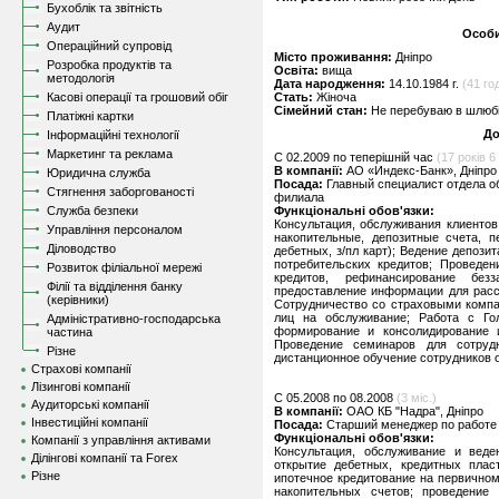
Бухоблік та звітність
Аудит
Особи
Операційний супровід
Місто проживання:
Дніпро
Розробка продуктів та
Освіта:
вища
методологія
Дата народження:
14.10.1984 г.
(41 год
Касові операції та грошовий обіг
Стать:
Жіноча
Сімейний стан:
Не перебуваю в шлюбі,
Платіжні картки
До
Інформаційні технології
Маркетинг та реклама
C 02.2009 по теперішній час
(17 років 6 
В компанії:
АО «Индекс-Банк», Дніпро
Юридична служба
Посада:
Главный специалист отдела о
Стягнення заборгованості
филиала
Служба безпеки
Функціональні обов'язки:
Консультация, обслуживания клиентов
Управління персоналом
накопительные, депозитные счета, п
Діловодство
дебетных, з/пл карт); Ведение депози
потребительских кредитов; Проведен
Розвиток філіальної мережі
кредитов, рефинансирование без
Філії та відділення банку
предоставление информации для расс
(керівники)
Сотрудничество со страховыми компа
лиц на обслуживание; Работа с Го
Адміністративно-господарська
формирование и консолидирование 
частина
Проведение семинаров для сотруд
Різне
дистанционное обучение сотрудников 
Страхові компанії
Лізингові компанії
C 05.2008 по 08.2008
(3 міс.)
Аудиторські компанії
В компанії:
ОАО КБ "Надра", Дніпро
Інвестиційні компанії
Посада:
Старший менеджер по работе
Функціональні обов'язки:
Компанії з управління активами
Консультация, обслуживание и вед
Ділінгові компанії та Forex
открытие дебетных, кредитных пласт
Різне
ипотечное кредитование на первично
накопительных счетов; проведение