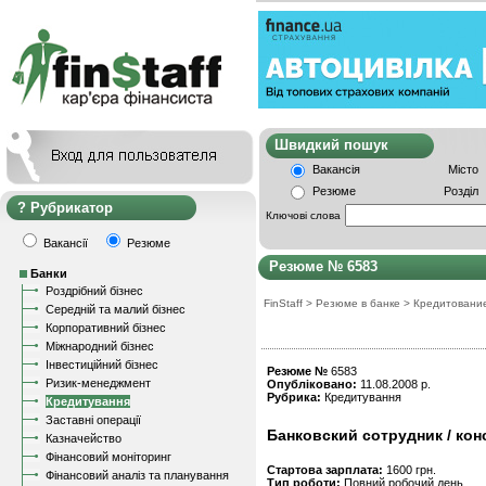
Швидкий пошу
Вакансія
Місто
Резюме
Розділ
Рубрикатор
Ключові слова
Вакансії
Резюме
Резюме № 6583
Банки
Роздрібний бізнес
FinStaff
>
Резюме в банке
>
Кредитовани
Середній та малий бізнес
Корпоративний бізнес
Міжнародний бізнес
Інвестиційний бізнес
Резюме №
6583
Ризик-менеджмент
Опубліковано:
11.08.2008 р.
Рубрика:
Кредитування
Кредитування
Заставні операції
Банковский сотрудник / кон
Казначейство
Фінансовий моніторинг
Стартова зарплата:
1600 грн.
Фінансовий аналіз та планування
Тип роботи:
Повний робочий день