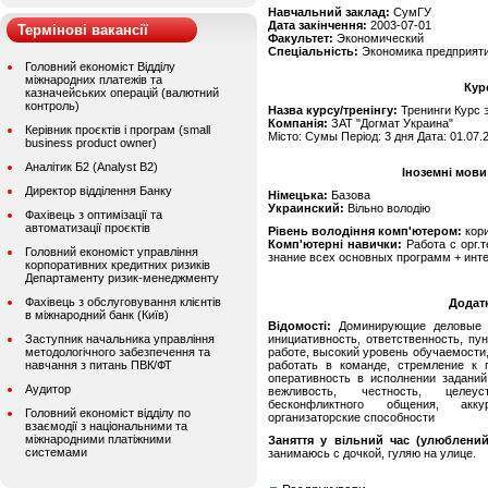
Навчальний заклад:
СумГУ
Дата закінчення:
2003-07-01
Термінові вакансії
Факультет:
Экономический
Спеціальність:
Экономика предприят
Головний економіст Відділу
міжнародних платежів та
Кур
казначейських операцій (валютний
контроль)
Назва курсу/тренінгу:
Тренинги Курс 
Компанія:
ЗАТ "Догмат Украина"
Керівник проєктів і програм (small
Місто: Сумы Період: 3 дня Дата: 01.07.
business product owner)
Аналітик Б2 (Analyst B2)
Іноземні мови
Директор відділення Банку
Німецька:
Базова
Украинский:
Вільно володію
Фахівець з оптимізації та
автоматизації проєктів
Рівень володіння комп'ютером:
кор
Комп'ютерні навички:
Работа с орг.т
Головний економіст управління
знание всех основных программ + инте
корпоративних кредитних ризиків
Департаменту ризик-менеджменту
Фахівець з обслуговування клієнтів
Додат
в міжнародний банк (Київ)
Відомості:
Доминирующие деловые ка
Заступник начальника управління
инициативность, ответственность, пу
методологічного забезпечення та
работе, высокий уровень обучаемости,
навчання з питань ПВК/ФТ
работать в команде, стремление к 
оперативность в исполнении заданий
Аудитор
вежливость, честность, целеус
бесконфликтного общения, аккур
Головний економіст відділу по
организаторские способности
взаємодії з національними та
міжнародними платіжними
Заняття у вільний час (улюблений
системами
занимаюсь с дочкой, гуляю на улице.