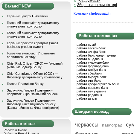
Роздрукувати
Зберегти на комп'ютері
Вакансії NEW
Контактна інформація
Керівник центру ІТ-безпеки
Головний економіст департаменту
планування і контролю
Головний економіст департаменту
Робота в компаніях
планування і контролю
Керівник проєктів і програм (small
работа пумб
business product owner)
работа таскомбанк
работа альфа банк
Головний економіст Управління
работа банк кредит днепр
валютного нагляду
работа ощадбанк
работа укрэксимбанк
Chief Risk Officer (CRO) — Головний
работа форвард банк
ризик-менеджер Банку
работа глобус банк
работа сбербанк
Chief Compliance Officer (CCO) —
работа пиреус банк
Директор департаменту комплаєнсу
работа отп банк
Голова Правління Банку
работа креди агриколь банк
работа правэкс банк
Заступник Голови Правління -
работа пзу украина
напрямок «Транзакційний бізнес»
работа радабанк
работа аваль
Заступник Голови Правління —
Директор інвестиційного бізнесу
(Казначейство та Фінансові ринки)
Швидкий перехід
Робота в містах
черкассы
су
павлоград
Работа в Киеве
Работа в Белой Церкви