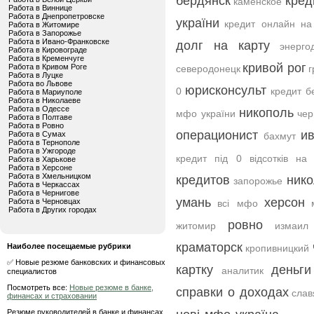
бердянск
кред
каменское
Работа в Виннице
Работа в Днепропетровске
україни
кредит онлайн на
Работа в Житомире
Работа в Запорожье
Работа в Ивано-Франковске
долг на карту
энерго
Работа в Кировограде
Работа в Кременчуге
кривой рог
Работа в Кривом Роге
северодонецк
г
Работа в Луцке
Работа во Львове
юрисконсульт
0
кредит б
Работа в Мариуполе
Работа в Николаеве
Работа в Одессе
никополь
мфо україни
чер
Работа в Полтаве
Работа в Ровно
операционист
и
Работа в Сумах
бахмут
Работа в Тернополе
Работа в Ужгороде
кредит під 0 відсотків на 
Работа в Харькове
Работа в Херсоне
Работа в Хмельницком
кредитов
ник
запорожье
Работа в Черкассах
Работа в Чернигове
умань
херсон
Работа в Черновцах
всі мфо
Работа в Других городах
ровно
житомир
измаил
краматорск
Наиболее посещаемые рубрики
кропивницкий
✅ Новые резюме банковских и финансовых
картку
деньг
аналитик
специалистов
Посмотреть все:
Новые резюме в банке,
справки о доходах
слав
финансах и страховании
Резюме руководителей в банке и финансах