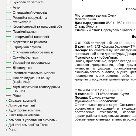
Бухоблік та звітність
Аудит
Особи
Операційний супровід
Місто проживання:
Суми
Розробка продуктів та
Освіта:
вища
методологія
Дата народження:
08.01.1982 г.
(44 ро
Касові операції та грошовий обіг
Стать:
Жіноча
Сімейний стан:
Перебуваю в шлюбі, є 
Платіжні картки
До
Інформаційні технології
Маркетинг та реклама
C 01.2005 по теперішній час
(21 год 7 мі
В компанії:
ЗАТ «Догмат Украина» ТМ
Юридична служба
Посада:
Консультант пункта обслужив
Стягнення заборгованості
региональной сети дистрибуции Депар
Служба безпеки
Функціональні обов'язки:
Поиск, привлечение, первая беседа и
Управління персоналом
экспресс кредитования, сбор доку
Діловодство
личность и доходы потенциальны
экономического анализа, оценка кре
Розвиток філіальної мережі
проведение мониторингов, работа
Філії та відділення банку
кредитных продуктов данной кредитной
(керівники)
Адміністративно-господарська
C 04.2004 по 07.2005
(1 рік 3 міс.)
частина
В компанії:
ЧП «Евролюкс», Суми
Різне
Посада:
Офис-менеджер
Страхові компанії
Функціональні обов'язки:
Строительная организация. Составлен
Лізингові компанії
оформление исходящей и входящей
Аудиторські компанії
составление отчётности, исполн
Інвестиційні компанії
сделок,работа с кадровыми агентства
обеспечение жизнедеятельности офис
Компанії з управління активами
Ділінгові компанії та Forex
Різне