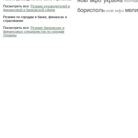
нові мфо україна
полтав
Посмотреть все:
Резюме руководителей в
борисполь
мели
финансовой и банковской сфере
нові мфо
Резюме по городам в банке, финансах и
страховании
Посмотреть все:
Резюме банковских и
финансовых специалистов по городам
Украины