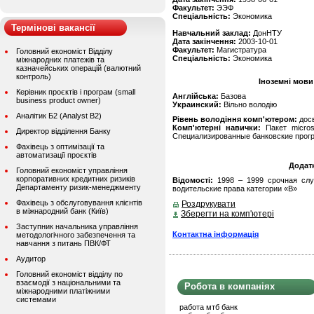
Факультет:
ЭЭФ
Спеціальність:
Экономика
Термінові вакансії
Навчальний заклад:
ДонНТУ
Дата закінчення:
2003-10-01
Факультет:
Магистратура
Головний економіст Відділу
Спеціальність:
Экономика
міжнародних платежів та
казначейських операцій (валютний
контроль)
Іноземні мови
Керівник проєктів і програм (small
Англійська:
Базова
business product owner)
Украинский:
Вільно володію
Аналітик Б2 (Analyst B2)
Рівень володіння комп'ютером:
дос
Комп'ютерні навички:
Пакет microso
Директор відділення Банку
Специализированные банковские прог
Фахівець з оптимізації та
автоматизації проєктів
Додат
Головний економіст управління
корпоративних кредитних ризиків
Відомості:
1998 – 1999 срочная слу
Департаменту ризик-менеджменту
водительские права категории «В»
Фахівець з обслуговування клієнтів
Роздрукувати
в міжнародний банк (Київ)
Зберегти на комп'ютері
Заступник начальника управління
Контактна інформація
методологічного забезпечення та
навчання з питань ПВК/ФТ
Аудитор
Головний економіст відділу по
взаємодії з національними та
Робота в компаніях
міжнародними платіжними
системами
работа мтб банк