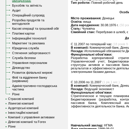
планування
Тип роботи:
Повний робочий день
Бухоблік та звітність
Аудит
Особи
Операційний супровід
Місто проживання:
Донецьк
Розробка продуктів та
Освіта:
вища
методологія
Дата народження:
30.08.1976 г.
(50 рок
Касові операції та грошовий обіг
Стать:
Чоловіча
Сімейний стан:
Перебуваю в шлюбі, є 
Платіжні картки
До
Інформаційні технології
Маркетинг та реклама
C 11.2007 по теперішній час
(18 років 9 
В компанії:
Коммерческий банк, Доне
Юридична служба
Посада:
Исполняющий обязанности Ди
Стягнення заборгованості
Функціональні обов'язки:
Служба безпеки
Разработка корпоративной страт
Управленческий учет; Бюджетирован
Управління персоналом
структуры активов и пассивов бан
Діловодство
результатов и эффективности деятельн
электронными базами данных.
Розвиток філіальної мережі
Філії та відділення банку
(керівники)
C 10.2006 по 11.2007
(1 рік 1 міс.)
В компанії:
Коммерческий банк, Доне
Адміністративно-господарська
Посада:
Ведущий экономист
частина
Функціональні обов'язки:
Різне
Стратегическое и текущее планирова
Страхові компанії
Бюджетирование (разработка, конт
пассивов банка; Комплексный ан
Лізингові компанії
эффективности деятельности банка. Ан
Аудиторські компанії
Інвестиційні компанії
Компанії з управління активами
Ділінгові компанії та Forex
Навчальний заклад:
НГМА
Різне
Дата закінчення:
1998-06-01