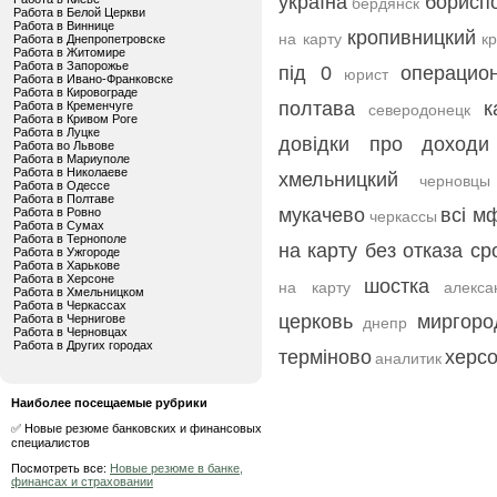
україна
борисп
бердянск
Работа в Белой Церкви
Работа в Виннице
кропивницкий
на карту
кр
Работа в Днепропетровске
Работа в Житомире
Работа в Запорожье
під 0
операцио
юрист
Работа в Ивано-Франковске
Работа в Кировограде
полтава
к
Работа в Кременчуге
северодонецк
Работа в Кривом Роге
Работа в Луцке
довідки про доходи
Работа во Львове
Работа в Мариуполе
Работа в Николаеве
хмельницкий
черновцы
Работа в Одессе
Работа в Полтаве
мукачево
всі м
Работа в Ровно
черкассы
Работа в Сумах
Работа в Тернополе
на карту без отказа ср
Работа в Ужгороде
Работа в Харькове
Работа в Херсоне
шостка
на карту
алекса
Работа в Хмельницком
Работа в Черкассах
церковь
миргоро
Работа в Чернигове
днепр
Работа в Черновцах
Работа в Других городах
терміново
херс
аналитик
Наиболее посещаемые рубрики
✅ Новые резюме банковских и финансовых
специалистов
Посмотреть все:
Новые резюме в банке,
финансах и страховании