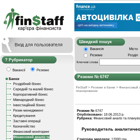
Швидкий пошу
Вакансія
Місто
Резюме
Розділ
Рубрикатор
Ключові слова
Вакансії
Резюме
Резюме № 6747
Банки
Роздрібний бізнес
FinStaff
>
Резюме в банке
>
Финансовый 
Середній та малий бізнес
планирование
Корпоративний бізнес
Міжнародний бізнес
Інвестиційний бізнес
Ризик-менеджмент
Резюме №
6747
Опубліковано:
18.06.2013 р.
Кредитування
Рубрика:
Фінансовий аналіз та планув
Заставні операції
Казначейство
Руководитель аналитичес
Фінансовий моніторинг
Фінансовий аналіз та
Стартова зарплата:
12000 грн.