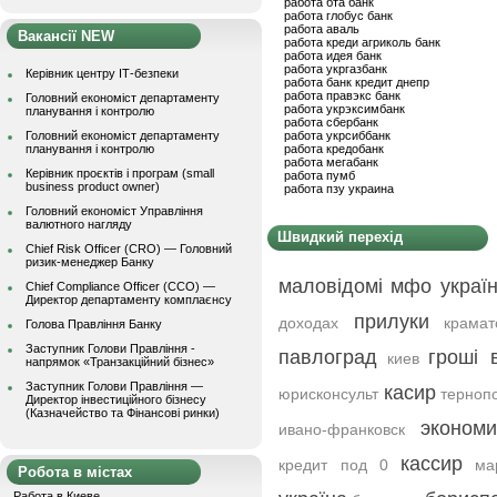
работа бта банк
работа глобус банк
работа аваль
Вакансії NEW
работа креди агриколь банк
работа идея банк
работа укргазбанк
Керівник центру ІТ-безпеки
работа банк кредит днепр
работа правэкс банк
Головний економіст департаменту
работа укрэксимбанк
планування і контролю
работа сбербанк
Головний економіст департаменту
работа укрсиббанк
планування і контролю
работа кредобанк
работа мегабанк
Керівник проєктів і програм (small
работа пумб
business product owner)
работа пзу украина
Головний економіст Управління
валютного нагляду
Швидкий перехід
Chief Risk Officer (CRO) — Головний
ризик-менеджер Банку
маловідомі мфо украї
Chief Compliance Officer (CCO) —
Директор департаменту комплаєнсу
прилуки
доходах
крамат
Голова Правління Банку
Заступник Голови Правління -
павлоград
гроші 
киев
напрямок «Транзакційний бізнес»
Заступник Голови Правління —
касир
юрисконсульт
терноп
Директор інвестиційного бізнесу
(Казначейство та Фінансові ринки)
экономи
ивано-франковск
кассир
кредит под 0
ма
Робота в містах
Работа в Киеве