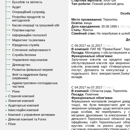
Стартова зарплата:
5000 грн.
Бухоблік та звітність
Тип роботи:
Повний робочий день
Аудит
Операційний супровід
Особи
Розробка продуктів та
Місто проживання:
Тернопіль
методологія
Освіта:
вища
Касові операції та грошовий обіг
Дата народження:
30.08.1995 г.
(31 год
Стать:
Жіноча
Платіжні картки
Сімейний стан:
Не перебуваю в шлюбі,
Інформаційні технології
До
Маркетинг та реклама
Юридична служба
C 09.2017 по 11.2017
(2 міс.)
В компанії:
ПАТ КБ "ПриватБанк", Тер
Стягнення заборгованості
Посада:
Менеджер з обслуговування кл
Служба безпеки
Функціональні обов'язки:
Залучення клієнтів на кредитні кар
Управління персоналом
обслуговування клієнтів при зверненн
Діловодство
клієнтів, власників карт «Універсальн
Розвиток філіальної мережі
послуг; Допомога та консультації у
подальшого його використання;Залк
Філії та відділення банку
вкладів.
(керівники)
Адміністративно-господарська
частина
C 04.2017 по 07.2017
(3 міс.)
В компанії:
Обласна рада, Тернопіль
Різне
Посада:
Помічник
Страхові компанії
Функціональні обов'язки:
Лізингові компанії
Формування матеріалів (медичні дові
тощо), які були використанні для н
Аудиторські компанії
звернення громадян щодо виплати разо
Інвестиційні компанії
ради особам, які перебувають у ск
Компанії з управління активами
місцевих друкованих та електронних З
діяльності Тернопільської обласної р
Ділінгові компанії та Forex
офіційному сайті Тернопільської обла
Різне
круглих столів та різного роду пуб
системою документообігу;Написання ста