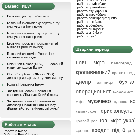
работа глобус банк
работа альфа банк
Вакансії NEW
работа приватбанк
работа пзу украина
работа укрсиббанк
Керівник центру ІТ-безпеки
работа банк кредит днепр
работа отп банк
Головний економіст департаменту
работа сбербанк
планування і контролю
работа ощадбанк
работа мтб банк
Головний економіст департаменту
работа пумб
планування і контролю
Керівник проєктів і програм (small
business product owner)
Швидкий перехід
Головний економіст Управління
валютного нагляду
нові мфо
павлоград
Chief Risk Officer (CRO) — Головний
ризик-менеджер Банку
кропивницкий
кредит под
Chief Compliance Officer (CCO) —
Директор департаменту комплаєнсу
днепр
бухга
винница
Голова Правління Банку
операционист
Заступник Голови Правління -
экономист
напрямок «Транзакційний бізнес»
мукачево
к
мфо
одесса
Заступник Голови Правління —
Директор інвестиційного бізнесу
(Казначейство та Фінансові ринки)
юрисконсульт
каменское
нові мфо укра
кривой рог
Робота в містах
кредит під 0
срочно
рей
Работа в Киеве
Работа в Белой Церкви