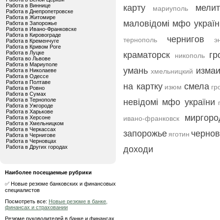
Работа в Виннице
карту
мели
мариуполь
Работа в Днепропетровске
Работа в Житомире
маловідомі мфо україн
Работа в Запорожье
Работа в Ивано-Франковске
Работа в Кировограде
чернигов
тернополь
э
Работа в Кременчуге
Работа в Кривом Роге
Работа в Луцке
краматорск
гр
никополь
Работа во Львове
Работа в Мариуполе
умань
изма
Работа в Николаеве
хмельницкий
Работа в Одессе
Работа в Полтаве
на картку
смела
изюм
гр
Работа в Ровно
Работа в Сумах
Работа в Тернополе
невідомі мфо україни
Работа в Ужгороде
Работа в Харькове
миргоро
Работа в Херсоне
ивано-франковск
Работа в Хмельницком
Работа в Черкассах
запорожье
черно
яготин
Работа в Чернигове
Работа в Черновцах
Работа в Других городах
доходи
Наиболее посещаемые рубрики
✅ Новые резюме банковских и финансовых
специалистов
Посмотреть все:
Новые резюме в банке,
финансах и страховании
Резюме руководителей в банке и финансах