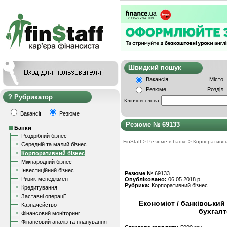
Швидкий пошу
Вакансія
Місто
Резюме
Розділ
Рубрикатор
Ключові слова
Вакансії
Резюме
Резюме № 69133
Банки
Роздрібний бізнес
FinStaff
>
Резюме в банке
>
Корпоративн
Середній та малий бізнес
Корпоративний бізнес
Міжнародний бізнес
Інвестиційний бізнес
Резюме №
69133
Ризик-менеджмент
Опубліковано:
06.05.2018 р.
Рубрика:
Корпоративний бізнес
Кредитування
Заставні операції
Економіст / банківський
Казначейство
бухгалт
Фінансовий моніторинг
Фінансовий аналіз та планування