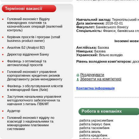
Термінові вакансії
Головний економіст Відділу
Навчальний заклад:
Тернопільський н
міжнародних платежів та
Дата закінчення:
2018-02-01
казначейських операцій (валютний
Факультет:
Банківського бізнесу
контроль)
Спеціальність:
Фінанси, банківська с
Керівник проєктів і програм (small
business product owner)
Іноземні мови
Аналітик Б2 (Analyst B2)
Англійська:
Базова
Німецька:
Базова
Директор відділення Банку
Украинский:
Вільно володію
Фахівець з оптимізації та
Рівень володіння комп'ютером:
дос
автоматизації проєктів
Головний економіст управління
Роздрукувати
корпоративних кредитних ризиків
Зберегти на комп'ютері
Департаменту ризик-менеджменту
Фахівець з обслуговування клієнтів
Контактна інформація
в міжнародний банк (Київ)
Заступник начальника управління
методологічного забезпечення та
навчання з питань ПВК/ФТ
Аудитор
Робота в компаніях
Головний економіст відділу по
работа укрэксимбанк
взаємодії з національними та
работа пиреус банк
міжнародними платіжними
работа таскомбанк
системами
работа аваль
работа кредобанк