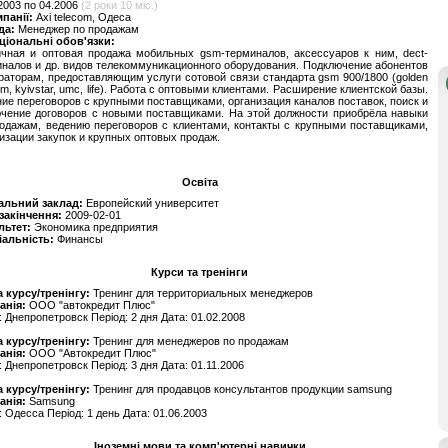
2003 по 04.2006
(2 роки 10 міс.)
мпанії:
Axi telecom, Одеса
да:
Менеджер по продажам
ціональні обов'язки:
ичная и оптовая продажа мобильных gsm-терминалов, аксессуаров к ним, dect-
налов и др. видов телекоммуникационного оборудования. Подключение абонентов
раторам, предоставляющим услуги сотовой связи стандарта gsm 900/1800 (golden
om, kyivstar, umc, life). Работа с оптовыми клиентами. Расширение клиентской базы.
ие переговоров с крупными поставщиками, организация каналов поставок, поиск и
ючение договоров с новыми поставщиками. На этой должности приобрёла навыки
одажам, ведению переговоров с клиентами, контакты с крупными поставщиками,
изации закупок и крупных оптовых продаж.
Освіта
альний заклад:
Европейский университет
 закінчення:
2009-02-01
льтет:
Экономика предприятия
іальність:
Финансы
Курси та тренінги
 курсу/тренінгу:
Тренинг для территориальных менеджеров
анія:
ООО "автокредит Плюс"
: Днепропетровск Період: 2 дня Дата: 01.02.2008
 курсу/тренінгу:
Тренинг для менеджеров по продажам
анія:
ООО "Автокредит Плюс"
: Днепропетровск Період: 3 дня Дата: 01.11.2006
 курсу/тренінгу:
Тренинг для продавцов консультантов продукции samsung
анія:
Samsung
: Одесса Період: 1 день Дата: 01.06.2003
Іноземні мови та комп'ютерні навички