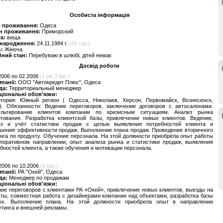
Особиста інформація
о проживання:
Одеса
н проживання:
Приморский
та:
вища
 народження:
24.11.1984 г.
(41 год )
ь:
Жіноча
йний стан:
Перебуваю в шлюбі, дітей немає
Досвід роботи
2006 по 02.2008
(1 рік 3 міс.)
мпанії:
ООО "Автокредит Плюс", Одеса
да:
Территориальный менеджер
ціональні обов'язки:
итория: Южный регион ( Одесса, Николаев, Херсон, Первомайск, Вознесенск,
). Обязанности: Ведение переговоров, заключение договоров с автосалонами.
ультирование клиентов компании по кризисным ситуациям. Анализ рынка
итования. Разработка клиентской базы, привлечение новых клиентов. Ведение,
из и учёт статистики продаж с целью выявления потребностей клиента и
шения эффективности продаж. Выполнение плана продаж. Проведение вторичного
нга по продукту. Обучение персонала. На этой должности приобрёла опыт работы
рпоративном направлении, опыт анализа рынка и статистики продаж, выявления
бностей клиента, а также обучения и мотивации персонала.
2006 по 10.2006
(5 міс.)
мпанії:
РА "Окей", Одеса
да:
Менеджер по продажам
ціональні обов'язки:
ие переговоров с клиентами РА «Окей», привлечение новых клиентов, выезды на
ты, совместная работа с дизайнерами компании над объектами, разработка базы
ых. Выполнение плана. На этой должности приобрела опыт в направлении
тинга и внешней рекламы.