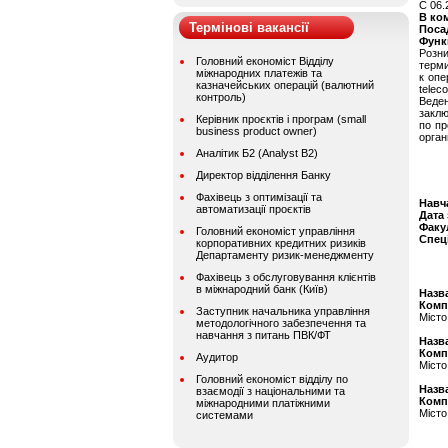
C 06.
В ко
Термінові вакансії
Поса
Функ
Розн
Головний економіст Відділу
терми
міжнародних платежів та
к опе
казначейських операцій (валютний
telec
контроль)
Веден
закл
Керівник проєктів і програм (small
по пр
business product owner)
орган
Аналітик Б2 (Analyst B2)
Директор відділення Банку
Фахівець з оптимізації та
Навч
автоматизації проєктів
Дата
Факу
Головний економіст управління
Спец
корпоративних кредитних ризиків
Департаменту ризик-менеджменту
Фахівець з обслуговування клієнтів
в міжнародний банк (Київ)
Назва
Комп
Заступник начальника управління
Місто
методологічного забезпечення та
навчання з питань ПВК/ФТ
Назва
Комп
Аудитор
Місто
Головний економіст відділу по
Назва
взаємодії з національними та
Комп
міжнародними платіжними
Місто
системами