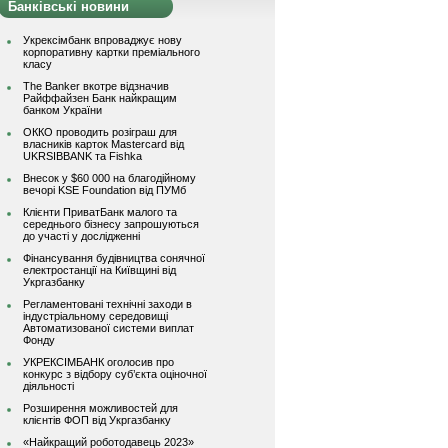
Банківські новини
Укрексімбанк впроваджує нову
корпоративну картки преміального
класу
The Banker вкотре відзначив
Райффайзен Банк найкращим
банком України
ОККО проводить розіграш для
власників карток Mastercard від
UKRSIBBANK та Fishka
Внесок у $60 000 на благодійному
вечорі KSE Foundation від ПУМб
Клієнти ПриватБанк малого та
середнього бізнесу запрошуються
до участі у дослідженні
Фінансування будівництва сонячної
електростанції на Київщині від
Укргазбанку
Регламентовані технічні заходи в
індустріальному середовищі
Автоматизованої системи виплат
Фонду
УКРЕКСІМБАНК оголосив про
конкурс з відбору суб’єкта оціночної
діяльності
Розширення можливостей для
клієнтів ФОП від Укргазбанку
«Найкращий роботодавець 2023»