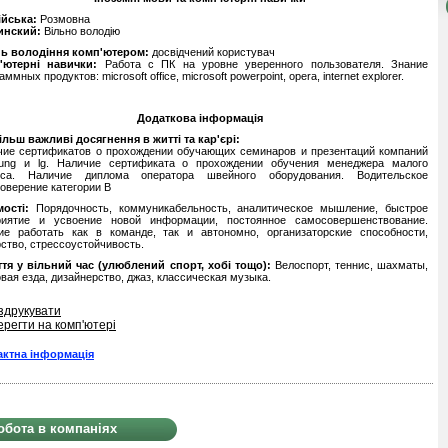
ійська:
Розмовна
инский:
Вільно володію
нь володіння комп'ютером:
досвідчений користувач
'ютерні навички:
Работа с ПК на уровне уверенного пользователя. Знание
аммных продуктов: microsoft office, microsoft powerpoint, opera, internet explorer.
Додаткова інформація
льш важливі досягнення в житті та кар'єрі:
чие сертификатов о прохождении обучающих семинаров и презентаций компаний
ung и lg. Наличие сертификата о прохождении обучения менеджера малого
еса. Наличие диплома оператора швейного оборудования. Водительское
оверение категории В
ості:
Порядочность, коммуникабельность, аналитическое мышление, быстрое
риятие и усвоение новой информации, постоянное самосовершенствование.
ие работать как в команде, так и автономно, организаторские способности,
ство, стрессоустойчивость.
ття у вільний час (улюблений спорт, хобі тощо):
Велоспорт, теннис, шахматы,
вая езда, дизайнерство, джаз, классическая музыка.
здрукувати
ерегти на комп'ютері
актна інформація
обота в компаніях