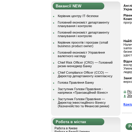
Вакансії NEW
Англ
Укра
Ріве
Керівник центру ІТ-безпеки
Комп
Головний економіст департаменту
прогр
планування і контролю
Головний економіст департаменту
планування і контролю
Найбі
Керівник проєктів і програм (small
Нали
business product owner)
sams
бизн
Головний економіст Управління
удост
валютного нагляду
Відом
Chief Risk Officer (CRO) — Головний
восп
ризик-менеджер Банку
Умен
лидер
Chief Compliance Officer (CCO) —
Директор департаменту комплаєнсу
Заня
верхо
Голова Правління Банку
Заступник Голови Правління -
Ро
напрямок «Транзакційний бізнес»
Зб
Заступник Голови Правління —
Директор інвестиційного бізнесу
Конт
(Казначейство та Фінансові ринки)
Робота в містах
Р
Работа в Киеве
Работа в Белой Церкви