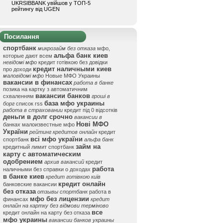
UKRSIBBANK увійшов у ТОП-5
рейтингу від UGEN
Посилання
спортбанк
микрозайм без отказа
мфо,
альфа банк киев
которые дают всем
невідомі мфо
кредит готівкою без довідки
кредит наличными киев
про доходи
маловідомі мфо
Новые МФО Украины
вакансии в финансах
работа в банке
позика на картку з автоматичним
вакансии банков
схваленням
гроші в
база мфо украины
борг
список rss
работа в страховании
кредит під 0 відсотків
деньги в долг срочно
вакансии в
Нові МФО
банках
малоизвестные мфо
України
рейтинг кредитов онлайн
кредит
всі мфо україни
спортбанк
альфа банк
займ на
кредитный лимит спортбанк
карту с автоматическим
одобрением
архив вакансий
кредит
работа
наличными без справки о доходах
в банке киев
кредит готівкою київ
кредит онлайн
банковские вакансии
без отказа
отзывы спортбанк
работа в
мфо без лицензии
финансах
кредит
онлайн на картку без відмови терміново
все
кредит онлайн на карту без отказа
мфо украины
вакансии банков украины