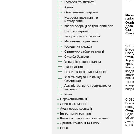
Бухоблік та звітність
Аудит
Операційний супровід
Міст
Розробка продуктів та
Райо
методологія
Осві
Касові операції та грошовий обіг
Дата
Стат
Платіжні картки
Сіме
Інформаційні технології
Маркетинг та реклама
C 11.
Юридична служба
В ко
Стягнення заборгованості
Поса
Служба безпеки
Функ
Терр
Управління персоналом
Крым
Діловодство
Конс
кред
Розвиток філіальної мережі
анал
Філії та відділення банку
повы
(керівники)
трени
в ко
Адміністративно-господарська
потре
частина
Різне
Страхові компанії
C 05.
В ко
Лізингові компанії
Поса
Аудиторські компанії
Функ
Інвестиційні компанії
Веден
объек
Компанії з управління активами
данн
Ділінгові компанії та Forex
марке
Різне