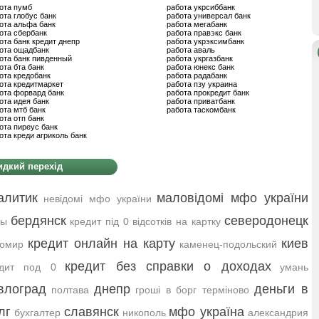
ота пумб
работа укрсиббанк
ота глобус банк
работа универсал банк
ота альфа банк
работа мегабанк
ота сбербанк
работа правэкс банк
ота банк кредит днепр
работа укрэксимбанк
ота ощадбанк
работа аваль
ота банк пивденный
работа укргазбанк
ота бта банк
работа юнекс банк
ота кредобанк
работа радабанк
ота кредитмаркет
работа пзу украина
ота форвард банк
работа прокредит банк
ота идея банк
работа приватбанк
ота мтб банк
работа таскомбанк
ота отп банк
ота пиреус банк
ота креди агриколь банк
дкий перехід
алитик
маловідомі мфо україни
невідомі мфо україни
бердянск
северодонецк
мы
кредит під 0 відсотків на картку
кредит онлайн на карту
киев
томир
каменец-подольский
кредит без справки о доходах
едит под 0
умань
влоград
днепр
деньги в
полтава
гроші в борг терміново
лг
славянск
мфо україна
бухгалтер
никополь
александрия