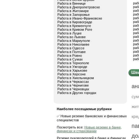
раб
Работа в Виннице
раб
Работа в Днепропетровске
раб
Работа в Житомире
раб
Работа в Запорожье
раб
Работа в Ивано-Франковске
раб
Работа в Кировограде
раб
Работа в Кременчуге
раб
Работа в Кривом Роге
раб
Работа в Луцке
раб
Работа во Львове
раб
Работа в Мариуполе
раб
Работа в Николаеве
раб
Работа в Одессе
раб
Работа в Полтаве
раб
Работа в Ровно
раб
Работа в Сумах
Работа в Тернополе
Работа в Ужгороде
Работа в Харькове
Шви
Работа в Херсоне
Работа в Хмельницком
Работа в Черкассах
ан
Работа в Чернигове
Работа в Черновцах
Работа в Других городах
су
жи
Наиболее посещаемые рубрики
кр
✅ Новые резюме банковских и финансовых
специалистов
па
Посмотреть все:
Новые резюме в банке,
финансах и страховании
до
Резюме руководителей в банке и финансах