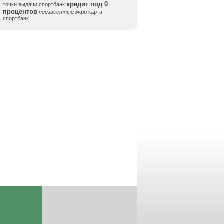
кредит под 0
точки выдачи спортбанк
процентов
неизвестные мфо
карта
спортбанк