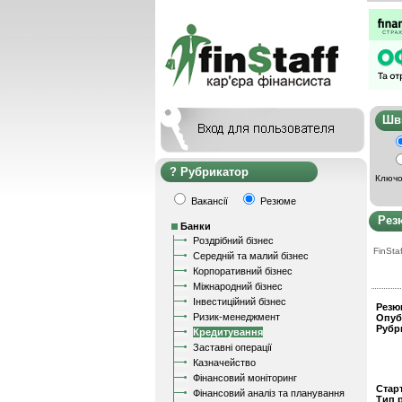
Ш
Рубрикатор
Ключо
Вакансії
Резюме
Рез
Банки
Роздрібний бізнес
FinStaf
Середній та малий бізнес
Корпоративний бізнес
Міжнародний бізнес
Інвестиційний бізнес
Резю
Ризик-менеджмент
Опуб
Рубр
Кредитування
Заставні операції
Казначейство
Фінансовий моніторинг
Стар
Фінансовий аналіз та планування
Тип 