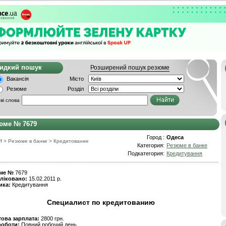
видкий пошук
Розширений пошук резюме
Вакансія
Місто
Резюме
Розділ
ві слова
юме № 7679
Город :
Одеса
f
>
Резюме в банке
>
Кредитование
Категория:
Резюме в банке
Подкатегория:
Кредитування
ме №
7679
ліковано:
15.02.2011 р.
ика:
Кредитування
Специалист по кредитованию
това зарплата:
2800 грн.
роботи:
Повний робочий день