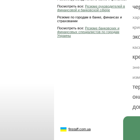
че
Посмотреть все:
Резюме руководителей в
финансовой и банковской сфере
хар
Резюме по городам в банке, финансах и
страховании
кр
Посмотреть все:
Резюме банковских и
финансовых специалистов по городам
Украины
эк
кас
кр
эне
изм
те
он
до
finstaff.com.ua