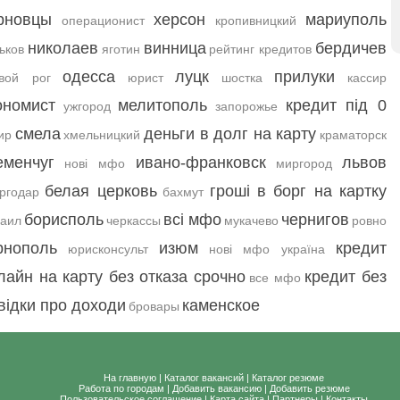
рновцы
херсон
мариуполь
операционист
кропивницкий
николаев
винница
бердичев
ьков
яготин
рейтинг кредитов
одесса
луцк
прилуки
ивой рог
юрист
шостка
кассир
ономист
мелитополь
кредит під 0
ужгород
запорожье
смела
деньги в долг на карту
ир
хмельницкий
краматорск
еменчуг
ивано-франковск
львов
нові мфо
миргород
белая церковь
гроші в борг на картку
ргодар
бахмут
борисполь
всі мфо
чернигов
аил
черкассы
мукачево
ровно
рнополь
изюм
кредит
юрисконсульт
нові мфо україна
лайн на карту без отказа срочно
кредит без
все мфо
відки про доходи
каменское
бровары
На главную
|
Каталог вакансий
|
Каталог резюме
Работа по городам
|
Добавить вакансию
|
Добавить резюме
Пользовательское соглашение
|
Карта сайта
|
Партнеры
|
Контакты