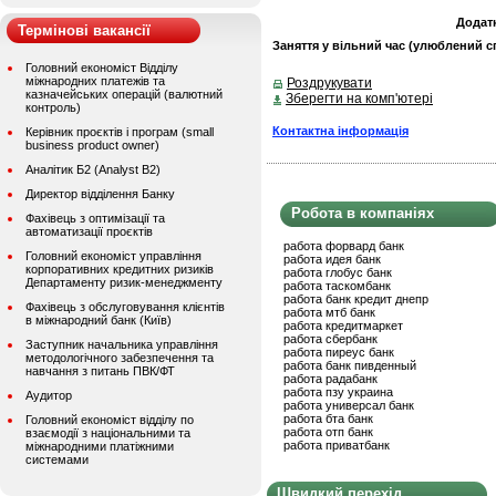
Додат
Термінові вакансії
Заняття у вільний час (улюблений сп
Головний економіст Відділу
міжнародних платежів та
Роздрукувати
казначейських операцій (валютний
Зберегти на комп'ютері
контроль)
Контактна інформація
Керівник проєктів і програм (small
business product owner)
Аналітик Б2 (Analyst B2)
Директор відділення Банку
Робота в компаніях
Фахівець з оптимізації та
автоматизації проєктів
работа форвард банк
Головний економіст управління
работа идея банк
корпоративних кредитних ризиків
работа глобус банк
Департаменту ризик-менеджменту
работа таскомбанк
работа банк кредит днепр
Фахівець з обслуговування клієнтів
работа мтб банк
в міжнародний банк (Київ)
работа кредитмаркет
работа сбербанк
Заступник начальника управління
работа пиреус банк
методологічного забезпечення та
работа банк пивденный
навчання з питань ПВК/ФТ
работа радабанк
работа пзу украина
Аудитор
работа универсал банк
работа бта банк
Головний економіст відділу по
работа отп банк
взаємодії з національними та
работа приватбанк
міжнародними платіжними
системами
Швидкий перехід