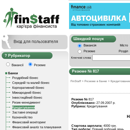
Швидкий пошу
Вакансія
Місто
Резюме
Розділ
Рубрикатор
Ключові слова
Вакансії
Резюме
Резюме № 817
Банки
Роздрібний бізнес
FinStaff
>
Резюме в банке
>
Кредитовани
Середній та малий бізнес
Корпоративний бізнес
Міжнародний бізнес
Інвестиційний бізнес
Резюме №
817
Ризик-менеджмент
Опубліковано:
27.09.2007 р.
Рубрика:
Кредитування
Кредитування
Заставні операції
Н
Казначейство
Фінансовий моніторинг
Стартова зарплата:
4000 грн.
Фінансовий аналіз та планування
Тип роботи:
Повний робочий день