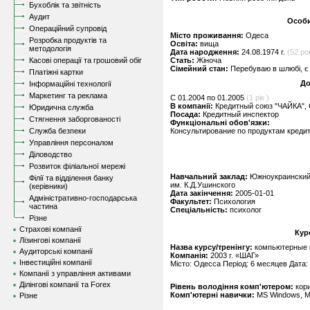
Бухоблік та звітність
Аудит
Особи
Операційний супровід
Місто проживання:
Одеса
Розробка продуктів та
Освіта:
вища
методологія
Дата народження:
24.08.1974 г.
(52 ро
Касові операції та грошовий обіг
Стать:
Жіноча
Сімейний стан:
Перебуваю в шлюбі, є 
Платіжні картки
До
Інформаційні технології
Маркетинг та реклама
C 01.2004 по 01.2005
(1 рік )
В компанії:
Кредитный союз "ЧАЙКА",
Юридична служба
Посада:
Кредитный инспектор
Стягнення заборгованості
Функціональні обов'язки:
Служба безпеки
Консультирование по продуктам креди
Управління персоналом
Діловодство
Розвиток філіальної мережі
Навчальний заклад:
Южноукраинский 
Філії та відділення банку
им. К.Д.Ушинского
(керівники)
Дата закінчення:
2005-01-01
Адміністративно-господарська
Факультет:
Психология
частина
Спеціальність:
психолог
Різне
Страхові компанії
Кур
Лізингові компанії
Назва курсу/тренінгу:
компьютерные 
Аудиторські компанії
Компанія:
2003 г. «ШАГ»
Інвестиційні компанії
Місто: Одесса Період: 6 месяцев Дата:
Компанії з управління активами
Ділінгові компанії та Forex
Рівень володіння комп'ютером:
кор
Комп'ютерні навички:
MS Windows, MS 
Різне