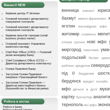
Вакансії NEW
винница
юриск
измаил
Керівник центру ІТ-безпеки
бахмут
ивано-франковск
Головний економіст департаменту
планування і контролю
яготин
маловідомі мфо 
Головний економіст департаменту
планування і контролю
житомир
мели
славянск
Керівник проєктів і програм (small
business product owner)
нові мфо 
отказа срочно
Головний економіст Управління
валютного нагляду
миргород
ума
николаев
Chief Risk Officer (CRO) — Головний
ризик-менеджер Банку
подольский
белая церк
Chief Compliance Officer (CCO) —
Директор департаменту комплаєнсу
северод
рейтинг кредитов
Голова Правління Банку
під 0
шостк
бердичев
Заступник Голови Правління -
напрямок «Транзакційний бізнес»
бердянск
кредит онлайн 
Заступник Голови Правління —
Директор інвестиційного бізнесу
мфо
мука
(Казначейство та Фінансові ринки)
деньги в долг
картку
аналити
бухгалтер
Робота в містах
тернополь
эконо
всі мфо
Работа в Киеве
Работа в Белой Церкви