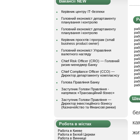
Вакансії NEW
Керівник центру ІТ-безпеки
Головний економіст департаменту
Р
планування і контролю
раб
Головний економіст департаменту
раб
планування і контролю
раб
Керівник проєктів і програм (small
раб
business product owner)
раб
раб
Головний економіст Управління
раб
валютного нагляду
раб
раб
Chief Risk Officer (CRO) — Головний
раб
ризик-менеджер Банку
раб
раб
Chief Compliance Officer (CCO) —
раб
Директор департаменту комплаєнсу
раб
раб
Голова Правління Банку
раб
Заступник Голови Правління -
напрямок «Транзакційний бізнес»
Шви
Заступник Голови Правління —
Директор інвестиційного бізнесу
(Казначейство та Фінансові ринки)
бе
ка
Робота в містах
Работа в Киеве
жи
Работа в Белой Церкви
Работа в Виннице