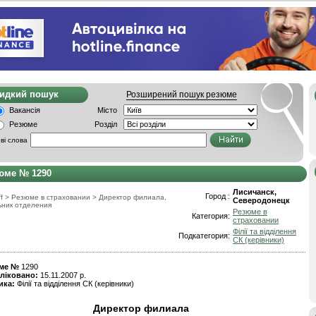
видкий пошук
Розширений пошук резюме
Вакансія
Місто
Резюме
Розділ
ві слова
юме № 1290
Лисичанск,
Город :
f
>
Резюме в страховании
>
Директор филиала,
Северодонецк
ьник отделения
Резюме в
Категория:
страховании
Філії та відділення
Подкатегория:
СК (керівники)
ме №
1290
ліковано:
15.11.2007 р.
ика:
Філії та відділення СК (керівники)
Директор филиала