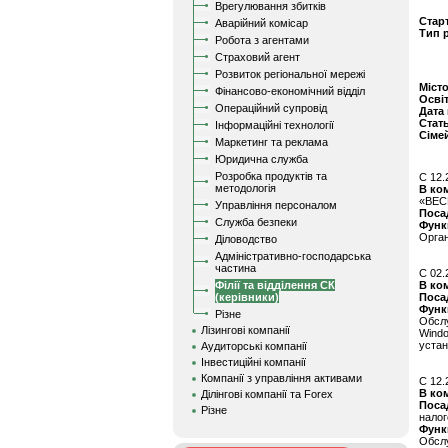
Врегулювання збитків
Стар
Аварійний комісар
Тип 
Робота з агентами
Страховий агент
Розвиток регіональної мережі
Міст
Фінансово-економічний відділ
Осві
Операційний супровід
Дата
Стат
Інформаційні технології
Сіме
Маркетинг та реклама
Юридична служба
Розробка продуктів та
C 12.
методологія
В ко
«ВЕС
Управління персоналом
Поса
Служба безпеки
Функ
Орган
Діловодство
Адміністративно-господарська
частина
C 02.
Філії та відділення СК
В ко
(керівники)
Поса
Функ
Різне
Обсл
Лізингові компанії
Wind
устан
Аудиторські компанії
Інвестиційні компанії
Компанії з управління активами
C 12.
В ко
Ділінгові компанії та Forex
Поса
Різне
нало
Функ
Обсл