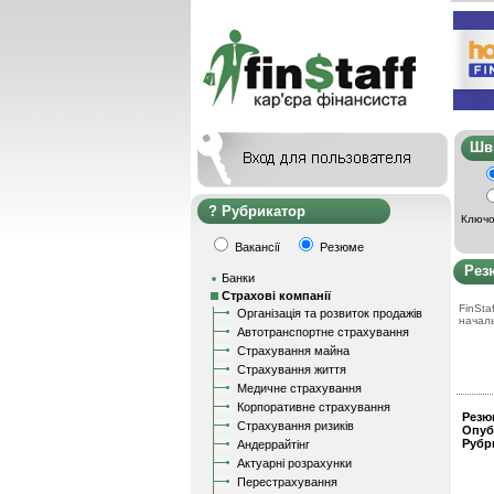
Ш
Рубрикатор
Ключо
Вакансії
Резюме
Рез
Банки
Страхові компанії
FinStaf
Організація та розвиток продажів
начал
Автотранспортне страхування
Страхування майна
Страхування життя
Медичне страхування
Корпоративне страхування
Резю
Страхування ризиків
Опуб
Рубр
Андеррайтінг
Актуарні розрахунки
Перестрахування