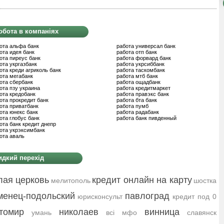
обота в компаніях
ота альфа банк
работа универсал банк
ота идея банк
работа отп банк
ота пиреус банк
работа форвард банк
ота укргазбанк
работа укрсиббанк
ота креди агриколь банк
работа таскомбанк
ота мегабанк
работа мтб банк
ота сбербанк
работа ощадбанк
ота пзу украина
работа кредитмаркет
ота кредобанк
работа правэкс банк
ота прокредит банк
работа бта банк
ота приватбанк
работа пумб
ота юнекс банк
работа радабанк
ота глобус банк
работа банк пивденный
ота банк кредит днепр
ота укрэксимбанк
ота аваль
дкий перехід
лая церковь
кредит онлайн на карту
мелитополь
шостка
менец-подольский
павлоград
юрисконсульт
кредит под 0
томир
николаев
винница
умань
всі мфо
славянск