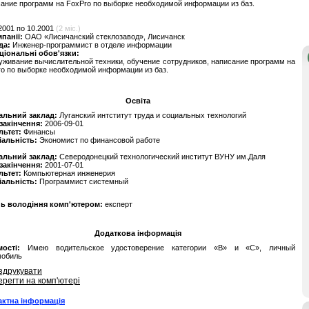
ание программ на FoxPro по выборке необходимой информации из баз.
2001 по 10.2001
(2 міс.)
мпанії:
ОАО «Лисичанский стеклозавод», Лисичанск
да:
Инженер-программист в отделе информации
ціональні обов'язки:
живание вычислительной техники, обучение сотрудников, написание программ на
o по выборке необходимой информации из баз.
Освіта
альний заклад:
Луганский интститут труда и социальных технологий
 закінчення:
2006-09-01
льтет:
Финансы
іальність:
Экономист по финансовой работе
альний заклад:
Северодонецкий технологический институт ВУНУ им.Даля
 закінчення:
2001-07-01
льтет:
Компьютерная инженерия
іальність:
Программист системный
нь володіння комп'ютером:
експерт
Додаткова інформація
ості:
Имею водительское удостоверение категории «В» и «С», личный
мобиль
здрукувати
ерегти на комп'ютері
актна інформація