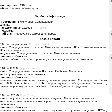
това зарплата:
2400 грн.
роботи:
Повний робочий день
Особиста інформація
о проживання:
Лисичанск, Северодонецк
та:
вища
 народження:
24.12.1978 г.
(47 років )
ь:
Чоловіча
йний стан:
Перебуваю в шлюбі, дітей немає
Досвід роботи
2006 по теперішній час
(19 років 8 міс.)
мпанії:
Северодонецкое отделение Луганского филиала ЗАО «Страховая компания
КО», Северодонецк
да:
Директор Северодонецкого отделения Луганского филиала
ціональні обов'язки:
изация работы отделения в регионе, заключение договоров страхования.
2004 по 11.2006
(2 роки 9 міс.)
мпанії:
Северодонецкий филиал АКИБ «УкрСиббанк», Лисичанск
да:
Ведущий инженер-программист
ціональні обов'язки:
уживание вычислительной техники, администрирование 2-х отделений банка
ows 2000 Server (всего 16 ПК), сопровождение и обслуживание банкомата,
овка и сопровождение систем «Клиент-Банк», обучение сотрудников.
2002 по 02.2004
(1 рік 2 міс.)
мпанії:
Государственная налоговая инспекция в г. Лисичанске, Лисичанск
да:
Главный налоговый инспектор 2 ранга отдела автоматизации процессов
гообложения
ціональні обов'язки:
уживание вычислительной техники, обучение сотрудников, ведение АРМов,