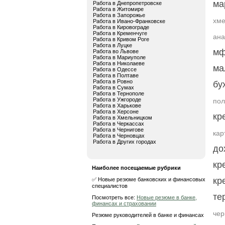
ма
Работа в Днепропетровске
Работа в Житомире
Работа в Запорожье
хме
Работа в Ивано-Франковске
Работа в Кировограде
Работа в Кременчуге
ана
Работа в Кривом Роге
Работа в Луцке
мф
Работа во Львове
Работа в Мариуполе
Работа в Николаеве
ма
Работа в Одессе
Работа в Полтаве
Работа в Ровно
бу
Работа в Сумах
Работа в Тернополе
Работа в Ужгороде
пол
Работа в Харькове
Работа в Херсоне
кр
Работа в Хмельницком
Работа в Черкассах
Работа в Чернигове
кар
Работа в Черновцах
Работа в Других городах
до
кр
Наиболее посещаемые рубрики
кр
✅ Новые резюме банковских и финансовых
специалистов
те
Посмотреть все:
Новые резюме в банке,
финансах и страховании
чер
Резюме руководителей в банке и финансах