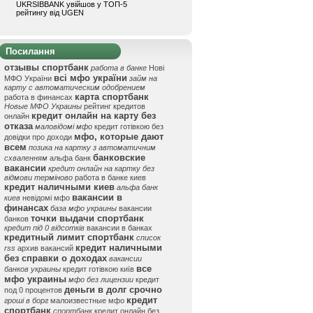
UKRSIBBANK увійшов у ТОП-5
рейтингу від UGEN
Посилання
отзывы спортбанк
работа в банке
Нові
всі мфо україни
МФО України
займ на
карту с автоматическим одобрением
карта спортбанк
работа в финансах
Новые МФО Украины
рейтинг кредитов
кредит онлайн на карту без
онлайн
отказа
маловідомі мфо
кредит готівкою без
мфо, которые дают
довідки про доходи
всем
позика на картку з автоматичним
банковские
схваленням
альфа банк
вакансии
кредит онлайн на картку без
відмови терміново
работа в банке киев
кредит наличными киев
альфа банк
вакансии в
киев
невідомі мфо
финансах
база мфо украины
вакансии
точки выдачи спортбанк
банков
кредит під 0 відсотків
вакансии в банках
кредитный лимит спортбанк
список
кредит наличными
rss
архив вакансий
без справки о доходах
вакансии
все
банков украины
кредит готівкою київ
мфо украины
мфо без лицензии
кредит
деньги в долг срочно
под 0 процентов
кредит
гроші в борг
малоизвестные мфо
спортбанк
спортбанк
кредит онлайн без