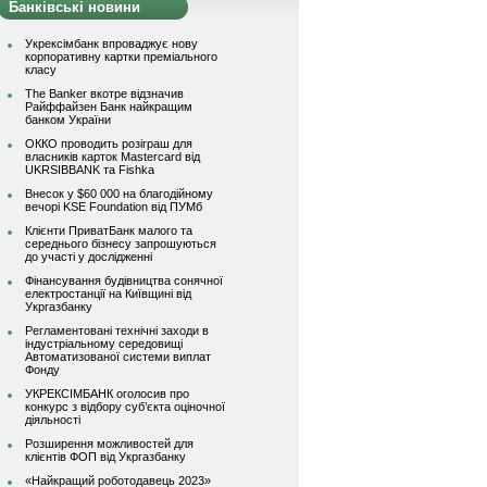
Банківські новини
Укрексімбанк впроваджує нову
корпоративну картки преміального
класу
The Banker вкотре відзначив
Райффайзен Банк найкращим
банком України
ОККО проводить розіграш для
власників карток Mastercard від
UKRSIBBANK та Fishka
Внесок у $60 000 на благодійному
вечорі KSE Foundation від ПУМб
Клієнти ПриватБанк малого та
середнього бізнесу запрошуються
до участі у дослідженні
Фінансування будівництва сонячної
електростанції на Київщині від
Укргазбанку
Регламентовані технічні заходи в
індустріальному середовищі
Автоматизованої системи виплат
Фонду
УКРЕКСІМБАНК оголосив про
конкурс з відбору суб’єкта оціночної
діяльності
Розширення можливостей для
клієнтів ФОП від Укргазбанку
«Найкращий роботодавець 2023»