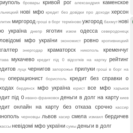
риуполь
кривой рог
каменское
бровары
александрия
нові мфо
херсон
льницкий
кредит без довідки про доходи
миргород
ужгород
нові
литик
гроші в борг терміново
бахмут
о україна
яготин
одесса
днепр
изюм
северодонецк
ловідомі мфо україни
ровно
экономист
кропивницкий
хгалтер
краматорск
кременчуг
энергодар
никополь
мукачево
рейтинг
тава
кредит під 0 відсотків на картку
едитов
чернигов
прилуки
луцк
запорожье
гроші в борг на
операционист
кредит без справки о
тку
борисполь
ходах
мфо україна
все мфо
бердянск
юрист
харьков
едит під 0
деньги в долг на карту
ивано-франковск
киев
едит онлайн на карту без отказа срочно
кассир
рнополь
львов
смела
бердичев
черновцы
касир
измаил
невідомі мфо україни
деньги в долг
кассы
сумы