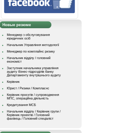
Новые резюме
Менеджер з обслуговування
юридичних осіб
Начальник Управління методології
Менеджер по комплайнс ризику
Начальник відділу / головний
економіст
Заступник начальника управління
аудиту бізнес-підрозділів банку
Департаменту внутрішнього аудиту
Керівник
Юрист / Ризики / Комплаєнс
Керівник проєктів / супроводження
МПС, операційна діяльність
Кредитування МСБ
Начальник вiддiлу / Керівник групи /
Керівник проектів / Головний
фахівець / Головний спеціаліст