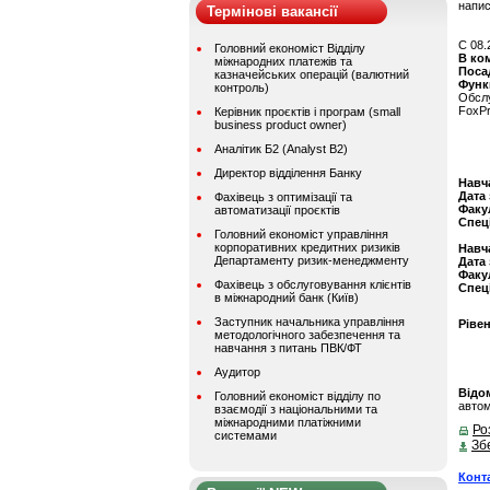
напис
Термінові вакансії
C 08.
Головний економіст Відділу
В ко
міжнародних платежів та
Поса
казначейських операцій (валютний
Функ
контроль)
Обслу
FoxPr
Керівник проєктів і програм (small
business product owner)
Аналітик Б2 (Analyst B2)
Директор відділення Банку
Навч
Дата
Фахівець з оптимізації та
Факу
автоматизації проєктів
Спец
Головний економіст управління
корпоративних кредитних ризиків
Навч
Департаменту ризик-менеджменту
Дата
Факу
Фахівець з обслуговування клієнтів
Спец
в міжнародний банк (Київ)
Заступник начальника управління
Ріве
методологічного забезпечення та
навчання з питань ПВК/ФТ
Аудитор
Відом
Головний економіст відділу по
авто
взаємодії з національними та
міжнародними платіжними
Ро
системами
Зб
Конт