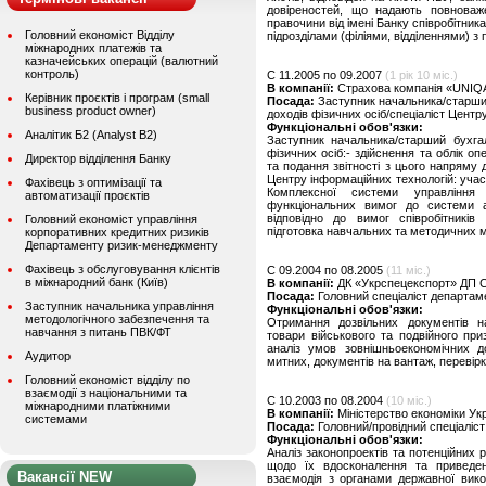
довіреностей, що надають повноваж
правочини від імені Банку співробітник
Головний економіст Відділу
підрозділами (філіями, відділеннями) з 
міжнародних платежів та
казначейських операцій (валютний
контроль)
C 11.2005 по 09.2007
(1 рік 10 міс.)
В компанії:
Страхова компанія «UNIQA
Керівник проєктів і програм (small
Посада:
Заступник начальника/старший
business product owner)
доходів фізичних осіб/спеціаліст Центр
Функціональні обов'язки:
Аналітик Б2 (Analyst B2)
Заступник начальника/старший бухга
фізичних осіб:- здійснення та облік оп
Директор відділення Банку
та подання звітності з цього напряму 
Центру інформаційних технологій: участ
Фахівець з оптимізації та
Комплексної системи управління
автоматизації проєктів
функціональних вимог до системи а
відповідно до вимог співробітників
Головний економіст управління
підготовка навчальних та методичних ма
корпоративних кредитних ризиків
Департаменту ризик-менеджменту
Фахівець з обслуговування клієнтів
C 09.2004 по 08.2005
(11 міс.)
в міжнародний банк (Київ)
В компанії:
ДК «Укрспецекспорт» ДП С
Посада:
Головний спеціаліст департам
Заступник начальника управління
Функціональні обов'язки:
методологічного забезпечення та
Отримання дозвільних документів на
навчання з питань ПВК/ФТ
товари військового та подвійного пр
аналіз умов зовнішньоекономічних д
Аудитор
митних, документів на вантаж, перевірка
Головний економіст відділу по
взаємодії з національними та
C 10.2003 по 08.2004
(10 міс.)
міжнародними платіжними
В компанії:
Міністерство економіки Укр
системами
Посада:
Головний/провідний спеціаліст
Функціональні обов'язки:
Аналіз законопроектів та потенційних 
щодо їх вдосконалення та приведенн
Вакансії NEW
взаємодія з органами державної вик