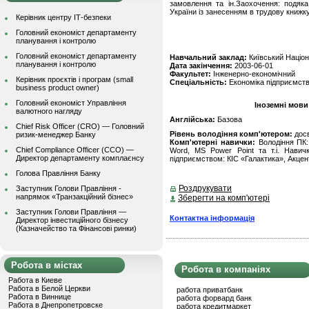
замовлення та ін.Заохочення: подяка
України із занесенням в трудову книжку
Керівник центру ІТ-безпеки
Головний економіст департаменту
планування і контролю
Головний економіст департаменту
Навчальний заклад:
Київський Націон
планування і контролю
Дата закінчення:
2003-06-01
Факультет:
Інженерно-економічний
Керівник проєктів і програм (small
Спеціальність:
Економіка підприємст
business product owner)
Головний економіст Управління
Іноземні мови
валютного нагляду
Англійська:
Базова
Chief Risk Officer (CRO) — Головний
Рівень володіння комп'ютером:
дос
ризик-менеджер Банку
Комп'ютерні навички:
Володіння ПК:
Chief Compliance Officer (CCO) —
Word, MS Power Point та т.і. Навич
Директор департаменту комплаєнсу
підприємством: КІС «Галактика», Акцен
Голова Правління Банку
Роздрукувати
Заступник Голови Правління -
напрямок «Транзакційний бізнес»
Зберегти на комп'ютері
Заступник Голови Правління —
Контактна інформація
Директор інвестиційного бізнесу
(Казначейство та Фінансові ринки)
Робота в містах
Робота в компаніях
Работа в Киеве
Работа в Белой Церкви
работа приватбанк
Работа в Виннице
работа форвард банк
Работа в Днепропетровске
работа кредитмаркет