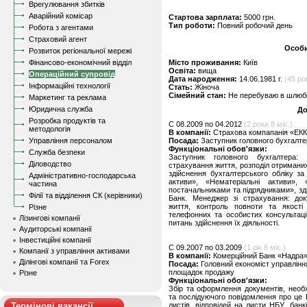
Врегулювання збитків
Аварійний комісар
Стартова зарплата:
5000 грн.
Тип роботи:
Повний робочий день
Робота з агентами
Страховий агент
Особи
Розвиток регіональної мережі
Фінансово-економічний відділ
Місто проживання:
Київ
Освіта:
вища
Операційний супровід
Дата народження:
14.06.1981 г.
(45 рок
Інформаційні технології
Стать:
Жіноча
Сімейний стан:
Не перебуваю в шлюбі,
Маркетинг та реклама
Юридична служба
До
Розробка продуктів та
C 08.2009 по 04.2012
(2 роки 8 міс.)
методологія
В компанії:
Страхова компапанія «ЕКК
Управління персоналом
Посада:
Заступник головного бухгалте
Функціональні обов'язки:
Служба безпеки
Заступник головного бухгалтера: 
Діловодство
страхування життя, розподіл отримани
здійснення бухгалтерського обліку за
Адміністративно-господарська
активи», «Нематеріальні активи»,
частина
постачальниками та підрядниками», зді
Філії та відділення СК (керівники)
Банк. Менеджер зі страхування: до
життя, контроль повноти та якості
Різне
телефонних та особистих консультаці
Лізингові компанії
питань здійснення їх діяльності.
Аудиторські компанії
Інвестиційні компанії
C 09.2007 по 03.2009
(1 рік 6 міс.)
Компанії з управління активами
В компанії:
Комерційний Банк «Надра» 
Ділінгові компанії та Forex
Посада:
Головний економіст управлінн
площадок продажу
Різне
Функціональні обов'язки:
Збір та оформлення документів, необхі
та послідуючого повідомлення про це Н
Термінові вакансії
листів, відповідей на листи НБУ, бан