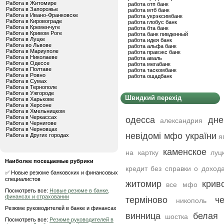
Работа в Житомире
работа отп банк
Работа в Запорожье
работа мтб банк
Работа в Ивано-Франковске
работа укрэксимбанк
Работа в Кировограде
работа глобус банк
Работа в Кременчуге
работа бта банк
Работа в Кривом Роге
работа банк пивденный
Работа в Луцке
работа идея банк
Работа во Львове
работа альфа банк
Работа в Мариуполе
работа правэкс банк
Работа в Николаеве
работа аваль
Работа в Одессе
работа мегабанк
Работа в Полтаве
работа таскомбанк
Работа в Ровно
работа ощадбанк
Работа в Сумах
Работа в Тернополе
Работа в Ужгороде
Швидкий перехід
Работа в Харькове
Работа в Херсоне
Работа в Хмельницком
Работа в Черкассах
одесса
дне
александрия
Работа в Чернигове
Работа в Черновцах
невідомі мфо україни
Работа в Других городах
я
каменское
на картку
луц
Наиболее посещаемые рубрики
кредит без справки о доход
✅ Новые резюме банковских и финансовых
специалистов
житомир
крив
все мфо
Посмотреть все:
Новые резюме в банке,
финансах и страховании
терміново
ч
никополь
Резюме руководителей в банке и финансах
винница
белая 
шостка
Посмотреть все:
Резюме руководителей в