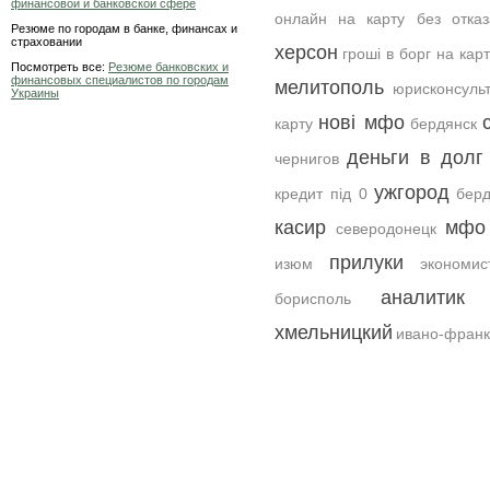
финансовой и банковской сфере
онлайн на карту без отка
Резюме по городам в банке, финансах и
страховании
херсон
гроші в борг на карт
Посмотреть все:
Резюме банковских и
финансовых специалистов по городам
мелитополь
юрисконсуль
Украины
нові мфо
карту
бердянск
деньги в долг
чернигов
ужгород
кредит під 0
берд
касир
мфо 
северодонецк
прилуки
изюм
экономис
аналитик
борисполь
хмельницкий
ивано-франк