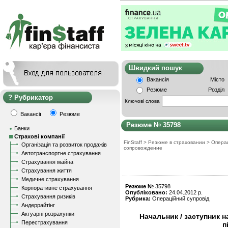
Швидкий пошу
Вакансія
Місто
Резюме
Розділ
Рубрикатор
Ключові слова
Вакансії
Резюме
Резюме № 35798
Банки
Страхові компанії
FinStaff
>
Резюме в страховании
>
Опера
Організація та розвиток продажів
сопровождение
Автотранспортне страхування
Страхування майна
Страхування життя
Медичне страхування
Резюме №
35798
Корпоративне страхування
Опубліковано:
24.04.2012 р.
Страхування ризиків
Рубрика:
Операційний супровід
Андеррайтінг
Актуарні розрахунки
Начальник / заступник н
Перестрахування
п