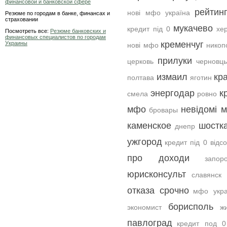
финансовой и банковской сфере
рейтин
нові мфо україна
Резюме по городам в банке, финансах и
страховании
мукачево
кредит під 0
хе
Посмотреть все:
Резюме банковских и
финансовых специалистов по городам
кременчуг
Украины
нові мфо
никоп
прилуки
церковь
черновц
измаил
кр
полтава
яготин
энергодар
к
смела
ровно
мфо
невідомі 
бровары
каменское
шостк
днепр
ужгород
кредит під 0 відсо
про доходи
запор
юрисконсульт
славянск
отказа срочно
мфо укра
борисполь
экономист
ж
павлоград
кредит под 0