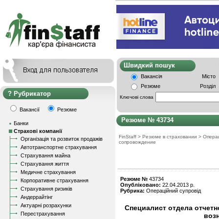
Швидкий пошу
Вакансія
Місто
Резюме
Розділ
Рубрикатор
Ключові слова
Вакансії
Резюме
Резюме № 43734
Банки
Страхові компанії
FinStaff
>
Резюме в страховании
>
Опера
Організація та розвиток продажів
сопровождение
Автотранспортне страхування
Страхування майна
Страхування життя
Медичне страхування
Резюме №
43734
Корпоративне страхування
Опубліковано:
22.04.2013 р.
Страхування ризиків
Рубрика:
Операційний супровід
Андеррайтінг
Актуарні розрахунки
Специалист отдела отчетн
Перестрахування
воз