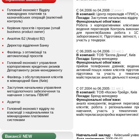
Головний економіст Відділу
C 04.2006 по 04.2008
(2 роки )
міжнародних платежів та
В компанії:
Центр перекладів «ТРИС»,
казначейських операцій (валютний
Посада:
Заступник начальника відділу 
контроль)
Функціональні обов'язки:
Робота з корпоративними клієнтами
Керівник проєктів і програм (small
ведення переговорів Контроль виконан
business product owner)
для проектів)Базова робота з 1С
заборогованості; Підготовка звітності, 
Аналітик Б2 (Analyst B2)
участь у тендерах
Директор відділення Банку
C 06.2005 по 04.2006
(10 міс.)
Фахівець з оптимізації та
В компанії:
ТОВ "Белла Донна", Київ
автоматизації проєктів
Посада:
Бренд-менеджер
Функціональні обов'язки:
Головний економіст управління
прийом телефонних дзвінків; веденн
корпоративних кредитних ризиків
активний пошук нових клієнтів підготов
Департаменту ризик-менеджменту
підготовка та участь у тематичн
Фахівець з обслуговування клієнтів
майстеркласах аналіз діяльності конкур
в міжнародний банк (Київ)
Заступник начальника управління
C 07.2004 по 06.2005
(11 міс.)
методологічного забезпечення та
В компанії:
ТОВ «Космо-Трейд», Київ
навчання з питань ПВК/ФТ
Посада:
Бренд-менеджер
Функціональні обов'язки:
Аудитор
аналіз конкурентів; ведення перегово
клієнтів; робота з регіональними п
Головний економіст відділу по
навчання, участь у тематичних 
взаємодії з національними та
майстеркласахрозробка маркетингової с
міжнародними платіжними
системами
Навчальний заклад:
- Київський унів
Вакансії NEW
Дата закінчення:
2005-06-01