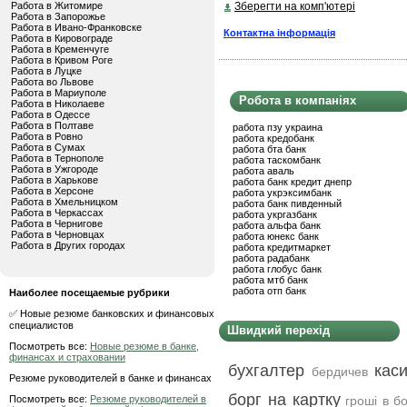
Работа в Житомире
Зберегти на комп'ютері
Работа в Запорожье
Работа в Ивано-Франковске
Контактна інформація
Работа в Кировограде
Работа в Кременчуге
Работа в Кривом Роге
Работа в Луцке
Работа во Львове
Работа в Мариуполе
Робота в компаніях
Работа в Николаеве
Работа в Одессе
Работа в Полтаве
работа пзу украина
Работа в Ровно
работа кредобанк
Работа в Сумах
работа бта банк
Работа в Тернополе
работа таскомбанк
Работа в Ужгороде
работа аваль
Работа в Харькове
работа банк кредит днепр
Работа в Херсоне
работа укрэксимбанк
Работа в Хмельницком
работа банк пивденный
Работа в Черкассах
работа укргазбанк
Работа в Чернигове
работа альфа банк
Работа в Черновцах
работа юнекс банк
Работа в Других городах
работа кредитмаркет
работа радабанк
работа глобус банк
работа мтб банк
работа отп банк
Наиболее посещаемые рубрики
✅ Новые резюме банковских и финансовых
специалистов
Швидкий перехід
Посмотреть все:
Новые резюме в банке,
финансах и страховании
бухгалтер
кас
бердичев
Резюме руководителей в банке и финансах
борг на картку
Посмотреть все:
Резюме руководителей в
гроші в б