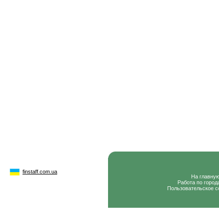
finstaff.com.ua
На главну
Работа по город
Пользовательское с