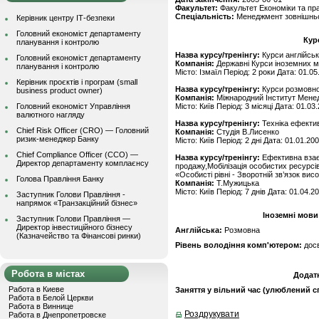
Факультет:
Факультет Економіки та пр
Спеціальність:
Менеджмент зовнішньо
Керівник центру ІТ-безпеки
Головний економіст департаменту
Кур
планування і контролю
Назва курсу/тренінгу:
Курси англійськ
Головний економіст департаменту
Компанія:
Державні Курси іноземних 
планування і контролю
Місто: Ізмаїл Період: 2 роки Дата: 01.05
Керівник проєктів і програм (small
Назва курсу/тренінгу:
Курси розмовної
business product owner)
Компанія:
Міжнародний Інститут Мене
Головний економіст Управління
Місто: Київ Період: 3 місяці Дата: 01.03
валютного нагляду
Назва курсу/тренінгу:
Техніка ефекти
Chief Risk Officer (CRO) — Головний
Компанія:
Студія В.Лисенко
ризик-менеджер Банку
Місто: Київ Період: 2 дні Дата: 01.01.20
Chief Compliance Officer (CCO) —
Назва курсу/тренінгу:
Ефективна взаєм
Директор департаменту комплаєнсу
продажу,Мобілізація особистих ресур
«Особисті рівні - Зворотній зв’язок висо
Голова Правління Банку
Компанія:
Т.Мужицька
Місто: Київ Період: 7 днів Дата: 01.04.2
Заступник Голови Правління -
напрямок «Транзакційний бізнес»
Іноземні мови
Заступник Голови Правління —
Директор інвестиційного бізнесу
Англійська:
Розмовна
(Казначейство та Фінансові ринки)
Рівень володіння комп'ютером:
дос
Робота в містах
Додат
Работа в Киеве
Заняття у вільний час (улюблений сп
Работа в Белой Церкви
Работа в Виннице
Роздрукувати
Работа в Днепропетровске