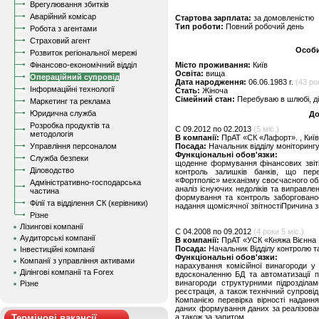
Врегулювання збитків
Аварійний комісар
Стартова зарплата:
за домовленістю
Тип роботи:
Повний робочий день
Робота з агентами
Страховий агент
Особи
Розвиток регіональної мережі
Фінансово-економічний відділ
Місто проживання:
Київ
Освіта:
вища
Операційний супровід
Дата народження:
06.06.1983 г.
(43 ро
Інформаційні технології
Стать:
Жіноча
Сімейний стан:
Перебуваю в шлюбі, д
Маркетинг та реклама
Юридична служба
До
Розробка продуктів та
C 09.2012 по 02.2013
(5 міс.)
методологія
В компанії:
ПрАТ «СК «Лафорт». , Київ
Управління персоналом
Посада:
Начальник відділу моніторингу 
Функціональні обов'язки:
Служба безпеки
щоденне формування фінансових звіті
Діловодство
контроль залишків банків, що пе
«Фортполіс» механізму своєчасного обл
Адміністративно-господарська
аналіз існуючих недоліків та виправлен
частина
формування та контроль заборговано
Філії та відділення СК (керівники)
надання щомісячної звітностіПричина зв
Різне
Лізингові компанії
C 04.2008 по 09.2012
(4 роки 5 міс.)
Аудиторські компанії
В компанії:
ПрАТ «УСК «Княжа Вієнна 
Посада:
Начальник Відділу контролю та
Інвестиційні компанії
Функціональні обов'язки:
Компанії з управління активами
нарахування комісійної винагороди у 
Ділінгові компанії та Forex
вдосконаленню БД та автоматизації пр
винагороди структурними підрозділам
Різне
реєстрація, а також технічний супровід
Компанією перевірка вірності наданн
даних формування даних за реалізован
Термінові вакансії
а також за запитом