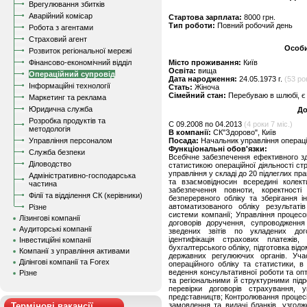
Врегулювання збитків
Аварійний комісар
Стартова зарплата:
8000 грн.
Тип роботи:
Повний робочий день
Робота з агентами
Страховий агент
Особи
Розвиток регіональної мережі
Фінансово-економічний відділ
Місто проживання:
Київ
Освіта:
вища
Операційний супровід
Дата народження:
24.05.1973 г.
(53 ро
Інформаційні технології
Стать:
Жіноча
Сімейний стан:
Перебуваю в шлюбі, є 
Маркетинг та реклама
Юридична служба
До
Розробка продуктів та
C 09.2008 по 04.2013
(4 роки 7 міс.)
методологія
В компанії:
СК"Здорово", Київ
Управління персоналом
Посада:
Начальник управління операці
Функціональні обов'язки:
Служба безпеки
Всебічне забезпечення ефективного зді
Діловодство
статистикою операційної діяльності стр
управління у складі до 20 підлеглих пр
Адміністративно-господарська
та взаємовідносин всередині колек
частина
забезпечення повноти, коректності
Філії та відділення СК (керівники)
безперервного обліку та зберігання і
автоматизованого обліку результаті
Різне
системи компанії; Управління процес
Лізингові компанії
договорів доручення, супроводження
Аудиторські компанії
зведених звітів по укладених до
ідентифікація страхових платежів,
Інвестиційні компанії
бухгалтерського обліку, підготовка від
Компанії з управління активами
державних регулюючих органів. Уча
Ділінгові компанії та Forex
операційного обліку та статистики, в 
ведення консультативної роботи та опт
Різне
та регіональними й структурними під
перевірки договорів страхування, 
представництв; Контролювання процесів 
Термінові вакансії
замовлення та видачі бланків, узгодж