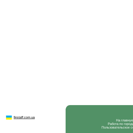
finstaff.com.ua
На главну
Работа по город
Пользовательское с