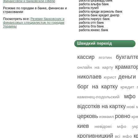
работа форвард банк
финансовой и банковской сфере
работа альфа банк
работа пумб
Резюме по городам в банке, финансах и
работа креди агриколь банк
страховании
работа банк кредит днепр
Посмотреть все:
Резюме банковских и
работа пиреус банк
финансовых специалистов по городам
работа отп банк
Украины
работа бта банк
работа юнекс банк
Швидкий перехід
кассир
бухгалт
яготин
крамато
онлайн на карту
николаев
деньги
юрист
борг на картку
кредит 
мфо 
каменец-подольский
відсотків на картку
нові 
церковь
ровно
измаил
кр
киев
невідомі мфо укр
кропивницкий
к
всі мфо