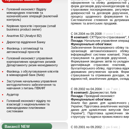
оформлення та обліку довіреностей 
форм договорів доручення/договорів пр
Головний економіст Відділу
страховими посередниками, регулярної
міжнародних платежів та
довіреностей та договорів доручення,
казначейських операцій (валютний
процесу щоденного формування та п
контроль)
Систематичне стеження за дотримання
прямих та агентських продажів.
Керівник проєктів і програм (small
business product owner)
C 04.2004 по 09.2008
(4 роки 5 міс.)
Аналітик Б2 (Analyst B2)
В компанії:
СК"Просто-страхование", 
Посада:
Начальник управління операці
Директор відділення Банку
Функціональні обов'язки:
Забезпечення безперервного обліку та 
Фахівець з оптимізації та
організація автоматизованого облі
автоматизації проєктів
інформаційної системи компанії; Упр
страхування та договорів доручення, 
Головний економіст управління
Формування зведених звітів по укладе
корпоративних кредитних ризиків
ідентифікація страхових платежів,
Департаменту ризик-менеджменту
бухгалтерського обліку, підготовка від
Фахівець з обслуговування клієнтів
державних регулюючих органів. Форм
в міжнародний банк (Київ)
страхування та отриманих доходах, зві
відомостей, аналітичних довідок, скла
Заступник начальника управління
методологічного забезпечення та
навчання з питань ПВК/ФТ
C 09.2002 по 04.2004
(1 рік 7 міс.)
В компанії:
Держкомстат, Київ
Аудитор
Посада:
Провiдний економiст
Функціональні обов'язки:
Головний економіст відділу по
Аналіз баз даних для щомісячного р
взаємодії з національними та
України; Підготовка аналітичних матері
міжнародними платіжними
даних для щомісячних випусків бюл
системами
України"); Підготовка щомісячних зв
структуру та індекси промислового ви
Вакансії NEW
C 03.2001 по 09.2002
(1 рік 6 міс.)