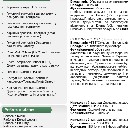
В компанії:
Київське міське управління
Посада:
Економiст
Керівник центру ІТ-безпеки
Функціональні обов'язки:
Прийом звітної документації по затве
Головний економіст департаменту
підприємств м. Києва (збір первинн
планування і контролю
інформації, підготовка зведень по ст
звітної документації по затвердже
Головний економіст департаменту
підприємств м. Києва (збір первинн
планування і контролю
інформації, підготовка зведень по стати
Керівник проєктів і програм (small
business product owner)
C 06.1997 по 03.2001
(3 роки 9 міс.)
Головний економіст Управління
В компанії:
АТЗТ"Секьюрiтi Ентерпрайз
валютного нагляду
Посада:
В.о. головного бухгалтера
Функціональні обов'язки:
Chief Risk Officer (CRO) — Головний
Забезпечення ведення бухгалтерсько
ризик-менеджер Банку
засад, встановлених Законом України "
в Україні", з урахуванням особливостей
Chief Compliance Officer (CCO) —
облікових даних.Організацiя роботи б
Директор департаменту комплаєнсу
на рахунках бухгалтерського обліку
необхідних заходів для запобігання
Голова Правління Банку
записів у первинних документах і р
оброблених документів, регіст
Заступник Голови Правління -
терміну.Забезпечення складання на о
напрямок «Транзакційний бізнес»
звітності підприємства, підписання її 
Заступник Голови Правління —
Директор інвестиційного бізнесу
(Казначейство та Фінансові ринки)
Навчальний заклад:
Державна академі
Дата закінчення:
2003-07-01
Робота в містах
Факультет:
Економічна статистика
Спеціальність:
Економicт
Работа в Киеве
Работа в Белой Церкви
Навчальний заклад:
Київський держав
Работа в Виннице
Дата закінчення:
1994-06-01
Работа в Днепропетровске
Факультет:
Бібліотечно-інформаційні 