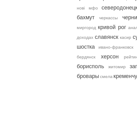
северодонец
нові мфо
бахмут
черни
черкассы
кривой рог
миргород
ана
славянск
с
доходах
касир
шостка
ивано-франковск
херсон
бердянск
рейти
борисполь
за
житомир
бровары
кременчу
смела