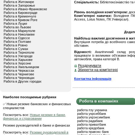
Работа в Житомире
Спеціальність:
Бібліотекознавство та 
Работа в Запорожье
Работа в Ивано-Франковске
Рівень володіння комп'ютером:
дос
Работа в Кировограде
Комп'ютерні навички:
Володіння ПК 
Работа в Кременчуге
Access, Lotus Notes, ПК Універсал).
Работа в Кривом Роге
Работа в Луцке
Работа во Львове
Работа в Мариуполе
Додат
Работа в Николаеве
Работа в Одессе
Найбільш важливі досягнення в житті
Работа в Полтаве
Внутрiшня потреба до всебiчного сам
Работа в Ровно
обставин.
Работа в Сумах
Відомості:
Аналітичний склад розуму
Работа в Тернополе
працювати із великими об’ємами інфор
Работа в Ужгороде
автомобіля, права категорії В.
Работа в Харькове
Работа в Херсоне
Роздрукувати
Работа в Хмельницком
Зберегти на комп'ютері
Работа в Черкассах
Работа в Чернигове
Работа в Черновцах
Контактна інформація
Работа в Других городах
Наиболее посещаемые рубрики
Робота в компаніях
✅ Новые резюме банковских и финансовых
специалистов
работа пзу украина
работа укрсиббанк
Посмотреть все:
Новые резюме в банке,
работа укрэксимбанк
финансах и страховании
работа радабанк
работа приватбанк
Резюме руководителей в банке и финансах
работа кредобанк
работа правэкс банк
Посмотреть все:
Резюме руководителей в