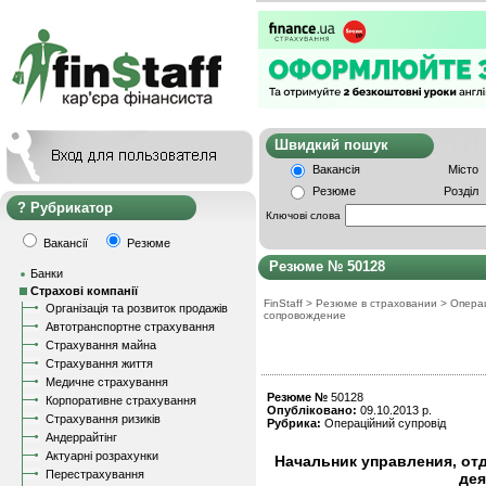
Швидкий пошу
Вакансія
Місто
Резюме
Розділ
Рубрикатор
Ключові слова
Вакансії
Резюме
Резюме № 50128
Банки
Страхові компанії
FinStaff
>
Резюме в страховании
>
Опера
Організація та розвиток продажів
сопровождение
Автотранспортне страхування
Страхування майна
Страхування життя
Медичне страхування
Резюме №
50128
Корпоративне страхування
Опубліковано:
09.10.2013 р.
Страхування ризиків
Рубрика:
Операційний супровід
Андеррайтінг
Актуарні розрахунки
Начальник управления, отд
Перестрахування
дея