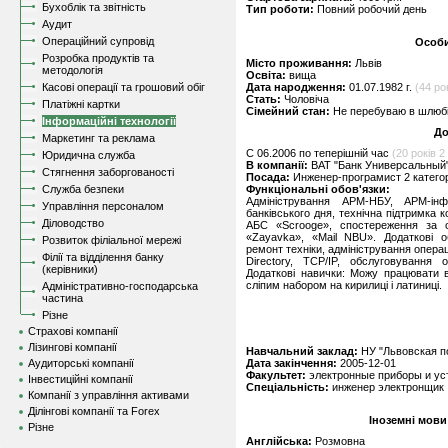
Бухоблік та звітність
Тип роботи:
Повний робочий день
Аудит
Операційний супровід
Особи
Розробка продуктів та
Місто проживання:
Львів
методологія
Освіта:
вища
Касові операції та грошовий обіг
Дата народження:
01.07.1982 г.
(44 ро
Стать:
Чоловіча
Платіжні картки
Сімейний стан:
Не перебуваю в шлюбі,
Інформаційні технології
До
Маркетинг та реклама
C 06.2006 по теперішній час
(20 років 2 
Юридична служба
В компанії:
ВАТ "Банк Универсальный"
Стягнення заборгованості
Посада:
Инженер-програмист 2 катего
Служба безпеки
Функціональні обов'язки:
Адміністрування АРМ-НБУ, АРМ-інф
Управління персоналом
банківського дня, технічна підтримка 
Діловодство
АБС «Scrooge», спостереження за 
«Zayavka», «Mail NBU». Додаткові об
Розвиток філіальної мережі
ремонт техніки, адміністрування операц
Філії та відділення банку
Directory, TCP/IP, обслуговування о
(керівники)
Додаткові навички: Можу працювати 
сліпим набором на кирилиці і латиниці.
Адміністративно-господарська
частина
Різне
Страхові компанії
Лізингові компанії
Навчальний заклад:
НУ "Львовская п
Аудиторські компанії
Дата закінчення:
2005-12-01
Факультет:
электронные приборы и ус
Інвестиційні компанії
Спеціальність:
инженер электронщик
Компанії з управління активами
Ділінгові компанії та Forex
Іноземні мови
Різне
Англійська:
Розмовна