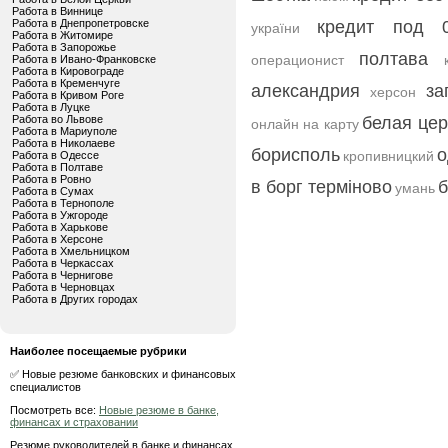
Работа в Виннице
Работа в Днепропетровске
кредит под 
україни
Работа в Житомире
Работа в Запорожье
полтава
операционист
Работа в Ивано-Франковске
Работа в Кировограде
Работа в Кременчуге
александрия
за
херсон
Работа в Кривом Роге
Работа в Луцке
Работа во Львове
белая цер
онлайн на карту
Работа в Мариуполе
Работа в Николаеве
борисполь
о
кропивницкий
Работа в Одессе
Работа в Полтаве
Работа в Ровно
в борг терміново
б
умань
Работа в Сумах
Работа в Тернополе
Работа в Ужгороде
Работа в Харькове
Работа в Херсоне
Работа в Хмельницком
Работа в Черкассах
Работа в Чернигове
Работа в Черновцах
Работа в Других городах
Наиболее посещаемые рубрики
✅ Новые резюме банковских и финансовых
специалистов
Посмотреть все:
Новые резюме в банке,
финансах и страховании
Резюме руководителей в банке и финансах