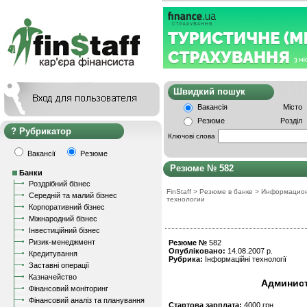
Швидкий пошу
Вакансія
Місто
Резюме
Розділ
Рубрикатор
Ключові слова
Вакансії
Резюме
Резюме № 582
Банки
Роздрібний бізнес
FinStaff
>
Резюме в банке
>
Информацио
Середній та малий бізнес
технологии
Корпоративний бізнес
Міжнародний бізнес
Інвестиційний бізнес
Ризик-менеджмент
Резюме №
582
Опубліковано:
14.08.2007 р.
Кредитування
Рубрика:
Інформаційні технології
Заставні операції
Казначейство
Админист
Фінансовий моніторинг
Фінансовий аналіз та планування
Стартова зарплата:
4000 грн.