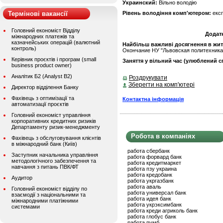
Украинский:
Вільно володію
Термінові вакансії
Рівень володіння комп'ютером:
екс
Головний економіст Відділу
Додат
міжнародних платежів та
казначейських операцій (валютний
Найбільш важливі досягнення в житті
контроль)
Окончание НУ "Львовская политехника
Керівник проєктів і програм (small
Заняття у вільний час (улюблений сп
business product owner)
Аналітик Б2 (Analyst B2)
Роздрукувати
Зберегти на комп'ютері
Директор відділення Банку
Фахівець з оптимізації та
Контактна інформація
автоматизації проєктів
Головний економіст управління
корпоративних кредитних ризиків
Департаменту ризик-менеджменту
Робота в компаніях
Фахівець з обслуговування клієнтів
в міжнародний банк (Київ)
работа сбербанк
Заступник начальника управління
работа форвард банк
методологічного забезпечення та
работа кредитмаркет
навчання з питань ПВК/ФТ
работа пзу украина
работа кредобанк
Аудитор
работа укргазбанк
работа аваль
Головний економіст відділу по
работа универсал банк
взаємодії з національними та
работа идея банк
міжнародними платіжними
работа укрэксимбанк
системами
работа креди агриколь банк
работа глобус банк
работа пумб