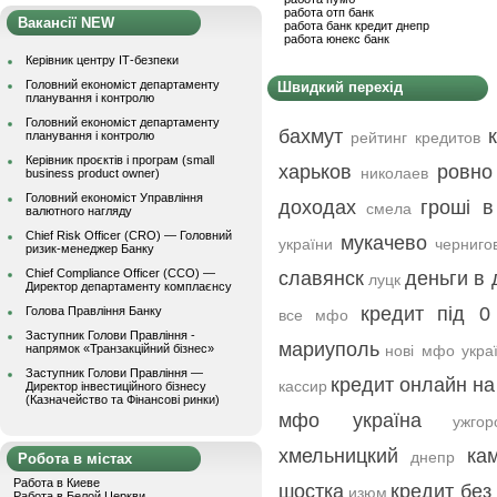
работа отп банк
Вакансії NEW
работа банк кредит днепр
работа юнекс банк
Керівник центру ІТ-безпеки
Головний економіст департаменту
Швидкий перехід
планування і контролю
Головний економіст департаменту
бахмут
планування і контролю
рейтинг кредитов
Керівник проєктів і програм (small
харьков
ровно
николаев
business product owner)
Головний економіст Управління
доходах
гроші в
смела
валютного нагляду
Chief Risk Officer (CRO) — Головний
мукачево
україни
черниго
ризик-менеджер Банку
Chief Compliance Officer (CCO) —
славянск
деньги в 
луцк
Директор департаменту комплаєнсу
кредит під 0
Голова Правління Банку
все мфо
Заступник Голови Правління -
мариуполь
напрямок «Транзакційний бізнес»
нові мфо укра
Заступник Голови Правління —
кредит онлайн на
кассир
Директор інвестиційного бізнесу
(Казначейство та Фінансові ринки)
мфо україна
ужгор
хмельницкий
ка
днепр
Робота в містах
Работа в Киеве
шостка
кредит без
изюм
Работа в Белой Церкви