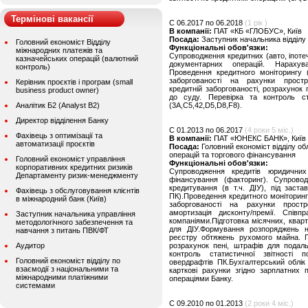
Термінові вакансії
C 06.2017 по 06.2018
(1 рік )
В компанії:
ПАТ «КБ «ГЛОБУС», Київ
Посада:
Заступник начальника відділу
Головний економіст Відділу
Функціональні обов'язки:
міжнародних платежів та
Супроводження кредитних (авто, іпотечн
казначейських операцій (валютний
документарних операцій. Нарахуван
контроль)
Проведення кредитного моніторингу 
заборгованості на рахунки простроч
Керівник проєктів і програм (small
кредитній заборгованості, розрахунок 
business product owner)
до суду. Перевірка та контроль ст
Аналітик Б2 (Analyst B2)
(3А,С5,42,D5,D8,F8).
Директор відділення Банку
C 01.2013 по 06.2017
(4 роки 5 міс.)
Фахівець з оптимізації та
В компанії:
ПАТ «ЮНЕКС БАНК», Київ
автоматизації проєктів
Посада:
Головний економіст відділу о
операцій та торгового фінансування
Головний економіст управління
Функціональні обов'язки:
корпоративних кредитних ризиків
Супроводження кредитів юридичних
Департаменту ризик-менеджменту
фінансування (факторинг). Супровод
кредитування (в т.ч. ДІУ), під заст
Фахівець з обслуговування клієнтів
ПК).Проведення кредитного моніторинг
в міжнародний банк (Київ)
заборгованості на рахунки простроч
амортизація дисконту/премії. Спів
Заступник начальника управління
компаніями.Підготовка місячних, квар
методологічного забезпечення та
для ДІУ.Формування розпоряджень н
навчання з питань ПВК/ФТ
реєстру обтяжень рухомого майна. Пі
Аудитор
розрахунок пені, штрафів для подаль
контроль статистичної звітності п
Головний економіст відділу по
овердрафтів ПК.Бухгалтерський облік
взаємодії з національними та
карткові рахунки згідно зарплатних 
міжнародними платіжними
операціями Банку.
системами
C 09.2010 по 01.2013
(2 роки 4 міс.)