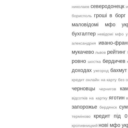
северодонецк
николаев
гроші в борг
борисполь
маловідомі мфо укр
бухгалтер
невідомі мфо у
ивано-фран
александрия
мукачево
рейтинг
львов
ровно
бердичев
шостка
доходах
бахмут
ужгород
кредит онлайн на карту без 
черновцы
ка
чернигов
яготин
відсотків на картку
запорожье
су
бердянск
кредит під 0
терміново
нові мфо ук
кропивницкий