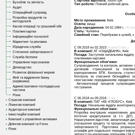
Стартова зарплата:
35000 грн.
Бухоблік та звітність
Тип роботи:
Повний робочий день
Аудит
Операційний супровід
Особи
Розробка продуктів та
Місто проживання:
Київ
методологія
Освіта:
вища
Касові операції та грошовий обіг
Дата народження:
04.02.1984 г.
(42 ро
Стать:
Чоловіча
Платіжні картки
Сімейний стан:
Перебуваю в шлюбі, є 
Інформаційні технології
До
Маркетинг та реклама
Юридична служба
C 09.2018 по 02.2023
(4 роки 5 міс.)
В компанії:
АТ «ОЩАДБАНК», Київ
Стягнення заборгованості
Посада:
Заступник начальника відділу
Служба безпеки
платіжними картами
Функціональні обов'язки:
Управління персоналом
Супроводження та контроль активних 
Діловодство
договорів страхування за платіж
Розвиток філіальної мережі
корпоративних БПК. Контроль статист
Контроль за списання безнадійної з
Філії та відділення банку
своєчасним передаванням юридичних 
(керівники)
Автоматизації процесів супроводже
Адміністративно-господарська
тестування.
частина
Різне
C 06.2018 по 09.2018
(3 міс.)
Страхові компанії
В компанії:
ПАТ «КБ «ГЛОБУС», Київ
Лізингові компанії
Посада:
Начальник відділу моніторингу
Функціональні обов'язки:
Аудиторські компанії
Розробка внутрішніх нормативних док
Інвестиційні компанії
іпотечне кредитування (в т.ч. ДІУ)
Компанії з управління активами
Нарахування відсотків, амортизація ди
(погашення кредиту та процентів, пер
Ділінгові компанії та Forex
заборгованості). Підготовка розрахун
Різне
штрафів для подальшої передачі інформ
звітності по кредитним операціям (3А,С