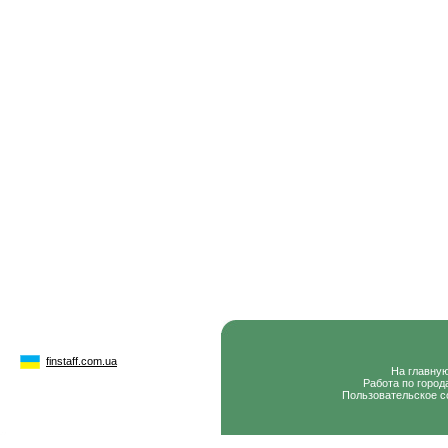
finstaff.com.ua
На главну
Работа по город
Пользовательское с