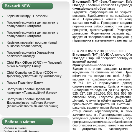
В компанії:
ПАТ «Банк»Таврика» , Киї
Посада:
Головний спеціаліст супровод
Вакансії NEW
Функціональні обов'язки:
Відкриття, супроводження та закритт
векселів. Відображення на позабаланс
Керівник центру ІТ-безпеки
інше. Нарахування комісій та конт
Головний економіст департаменту
заставного майна. Проведення кредитно
планування і контролю
перенесення заборгованості на раху
процентів, дисконту/премії. Розраху
Головний економіст департаменту
договорам. Формування резервів під 
планування і контролю
кредитної заборгованості за рахунок 
підтримання в актуальному стані на прот
Керівник проєктів і програм (small
business product owner)
C 04.2007 по 09.2010
(3 роки 5 міс.)
Головний економіст Управління
В компанії:
ПАТ «БАНК «Альянс», Київ
валютного нагляду
Посада:
Старший спеціаліст сектору об
іноземній валюті
Chief Risk Officer (CRO) — Головний
Функціональні обов'язки:
ризик-менеджер Банку
Відкриття поточних, вкладних та позичк
юридичним та фізичним особам. Прийом
Chief Compliance Officer (CCO) —
фізичних та юридичних осіб. Здійс
Директор департаменту комплаєнсу
касових та позабалансових символів
Голова Правління Банку
№747, №74 Нарахування доходів 
формування резерву. Купівля – прода
Заступник Голови Правління -
Складання та подання до НБУ форм ста
напрямок «Транзакційний бізнес»
525, 527, 529 ,531,536, 538, 552, 555, 
операцій банку. Готувати документи
Заступник Голови Правління —
діяльністю пунктів обміну валюти. Здій
Директор інвестиційного бізнесу
правильності використання системи 
(Казначейство та Фінансові ринки)
рахунків, ведення справ банків коресп
стану банків кореспондентів, в яки
залишки коштів . Підтвердження залиш
укладених договорів. Приймання, обр
Робота в містах
програмними комплексами банківкореспо
безготівкової іноземної валюти на мі
Работа в Киеве
за дотриманням законодавчо 
Работа в Белой Церкви