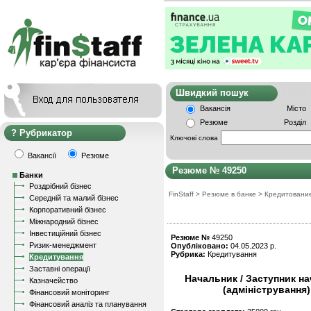
Швидкий пошу
Вакансія
Місто
Резюме
Розділ
Рубрикатор
Ключові слова
Вакансії
Резюме
Резюме № 49250
Банки
Роздрібний бізнес
FinStaff
>
Резюме в банке
>
Кредитовани
Середній та малий бізнес
Корпоративний бізнес
Міжнародний бізнес
Інвестиційний бізнес
Резюме №
49250
Ризик-менеджмент
Опубліковано:
04.05.2023 р.
Рубрика:
Кредитування
Кредитування
Заставні операції
Начальник / Заступник н
Казначейство
(адміністрування
Фінансовий моніторинг
Фінансовий аналіз та планування