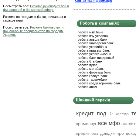
Контактна інформація
Посмотреть все:
Резюме руководителей в
финансовой и банковской сфере
Резюме по городам в банке, финансах и
страховании
Робота в компаніях
Посмотреть все:
Резюме банковских и
финансовых специалистов по городам
работа мтб банк
Украины
работа пзу украина
работа альфа банк
работа универсал банк
работа укрсиббанк
работа правэкс банк
работа укрэксимбанк
работа банк пивденный
работа бта банк
работа пумб
работа мегабанк
работа форвард банк
работа глобус банк
работа таскомбанк
работа креди агриколь банк
работа аваль
Швидкий перехід
кредит под 0
т
кассир
все мфо
кременчуг
аналит
кредит без довідки про дохо