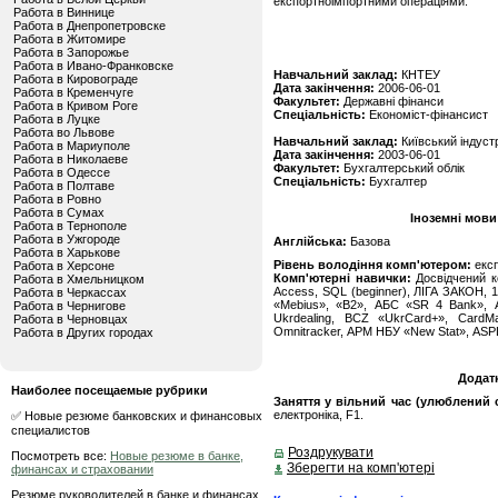
експортноімпортними операціями.
Работа в Виннице
Работа в Днепропетровске
Работа в Житомире
Работа в Запорожье
Работа в Ивано-Франковске
Навчальний заклад:
КНТЕУ
Работа в Кировограде
Дата закінчення:
2006-06-01
Работа в Кременчуге
Факультет:
Державні фінанси
Работа в Кривом Роге
Спеціальність:
Економіст-фінансист
Работа в Луцке
Работа во Львове
Навчальний заклад:
Київський індуст
Работа в Мариуполе
Дата закінчення:
2003-06-01
Работа в Николаеве
Факультет:
Бухгалтерський облік
Работа в Одессе
Спеціальність:
Бухгалтер
Работа в Полтаве
Работа в Ровно
Работа в Сумах
Іноземні мови
Работа в Тернополе
Работа в Ужгороде
Англійська:
Базова
Работа в Харькове
Рівень володіння комп'ютером:
екс
Работа в Херсоне
Комп'ютерні навички:
Досвідчений к
Работа в Хмельницком
Access, SQL (beginner), ЛІГА ЗАКОН, 
Работа в Черкассах
«Mebius», «B2», АБС «SR 4 Bank», 
Работа в Чернигове
Ukrdealing, BCZ «UkrCard+», CardM
Работа в Черновцах
Omnitracker, АРМ НБУ «New Stat», АSPL
Работа в Других городах
Додат
Наиболее посещаемые рубрики
Заняття у вільний час (улюблений с
електроніка, F1.
✅ Новые резюме банковских и финансовых
специалистов
Роздрукувати
Посмотреть все:
Новые резюме в банке,
Зберегти на комп'ютері
финансах и страховании
Резюме руководителей в банке и финансах