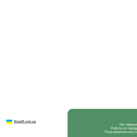
finstaff.com.ua
На главну
Работа по город
Пользовательское с