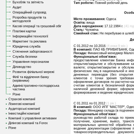
Бухоблік та звітність
Тип роботи:
Повний робочий день
Аудит
Операційний супровід
Особи
Розробка продуктів та
Місто проживання:
Одеса
методологія
Освіта:
вища
Касові операції та грошовий обіг
Дата народження:
17.12.1984 г.
(41 год
Стать:
Чоловіча
Платіжні картки
Сімейний стан:
Не перебуваю в шлюбі,
Інформаційні технології
До
Маркетинг та реклама
C 01.2012 по 10.2016
(4 роки 9 міс.)
Юридична служба
В компанії:
ПАО КБ ПРИВАТБАНК, Од
Стягнення заборгованості
Посада:
Финансовый менеджер Малого
Служба безпеки
Функціональні обов'язки:
предоставление клиентам Банка инфо
Управління персоналом
открытие/закрытие и обслуживание к
Діловодство
валюте; открытие/закрытие и обслуж
физических лиц в национальной и ин
Розвиток філіальної мережі
денежных переводов (без открытия
Філії та відділення банку
клиентов с точки зрения требован
(керівники)
оформление договоров по расчетно-к
счетам клиентов в безналичной форм
Адміністративно-господарська
наличной денежной форме; оформле
частина
формирование и ведение юридических 
Різне
Страхові компанії
C 01.2011 по 01.2012
(1 рік )
Лізингові компанії
В компанії:
ООО ИПГ 'МАСТЕР", Оде
Аудиторські компанії
Посада:
Менеджер склада (в подчинен
Інвестиційні компанії
Функціональні обов'язки:
руководство работой склада по прие
Компанії з управління активами
получение, хранение, вывоз, транс
Ділінгові компанії та Forex
материальных ценностей обработка 
Різне
ведение документации (оформление п
товарносопроводительных документ