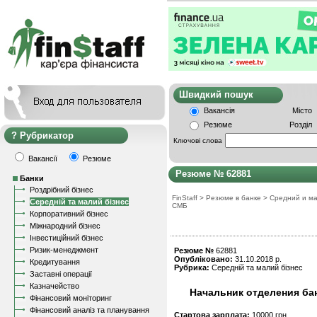
Швидкий пошу
Вакансія
Місто
Резюме
Розділ
Рубрикатор
Ключові слова
Вакансії
Резюме
Резюме № 62881
Банки
Роздрібний бізнес
FinStaff
>
Резюме в банке
>
Средний и ма
Середній та малий бізнес
СМБ
Корпоративний бізнес
Міжнародний бізнес
Інвестиційний бізнес
Ризик-менеджмент
Резюме №
62881
Опубліковано:
31.10.2018 р.
Кредитування
Рубрика:
Середній та малий бізнес
Заставні операції
Казначейство
Начальник отделения ба
Фінансовий моніторинг
Фінансовий аналіз та планування
Стартова зарплата:
10000 грн.