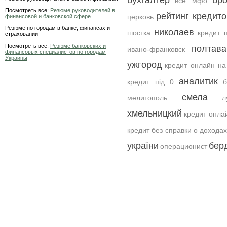
бухгалтер
бр
все мфо
Посмотреть все:
Резюме руководителей в
рейтинг кредит
церковь
финансовой и банковской сфере
Резюме по городам в банке, финансах и
николаев
шостка
кредит п
страховании
Посмотреть все:
Резюме банковских и
полтава
ивано-франковск
финансовых специалистов по городам
Украины
ужгород
кредит онлайн на
аналитик
кредит під 0
б
смела
мелитополь
л
хмельницкий
кредит онла
кредит без справки о доходах
україни
бер
операционист