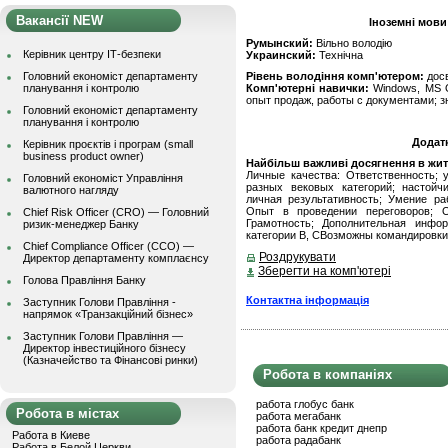
Вакансії NEW
Іноземні мови
Румынский:
Вільно володію
Керівник центру ІТ-безпеки
Украинский:
Технічна
Головний економіст департаменту
Рівень володіння комп'ютером:
дос
планування і контролю
Комп'ютерні навички:
Windows, MS Of
опыт продаж, работы с документами; з
Головний економіст департаменту
планування і контролю
Додат
Керівник проєктів і програм (small
business product owner)
Найбільш важливі досягнення в житті
Личные качества: Ответственность;
Головний економіст Управління
разных вековых категорий; настойч
валютного нагляду
личная результативность; Умение ра
Опыт в проведении переговоров; Ор
Chief Risk Officer (CRO) — Головний
Грамотность; Дополнительная инфор
ризик-менеджер Банку
категории В, СВозможны командировки
Chief Compliance Officer (CCO) —
Роздрукувати
Директор департаменту комплаєнсу
Зберегти на комп'ютері
Голова Правління Банку
Контактна інформація
Заступник Голови Правління -
напрямок «Транзакційний бізнес»
Заступник Голови Правління —
Директор інвестиційного бізнесу
(Казначейство та Фінансові ринки)
Робота в компаніях
работа глобус банк
Робота в містах
работа мегабанк
работа банк кредит днепр
Работа в Киеве
работа радабанк
Работа в Белой Церкви