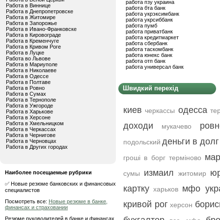
работа пзу украина
Работа в Виннице
работа бта банк
Работа в Днепропетровске
работа укрэксимбанк
Работа в Житомире
работа укрсиббанк
Работа в Запорожье
работа пумб
Работа в Ивано-Франковске
работа приватбанк
Работа в Кировограде
работа кредитмаркет
Работа в Кременчуге
работа сбербанк
Работа в Кривом Роге
работа таскомбанк
Работа в Луцке
работа юнекс банк
Работа во Львове
работа отп банк
Работа в Мариуполе
работа универсал банк
Работа в Николаеве
Работа в Одессе
Работа в Полтаве
Швидкий перехід
Работа в Ровно
Работа в Сумах
Работа в Тернополе
Работа в Ужгороде
киев
одесса
черкассы
те
Работа в Харькове
Работа в Херсоне
Работа в Хмельницком
доходи
ровн
мукачево
Работа в Черкассах
Работа в Чернигове
деньги в долг
Работа в Черновцах
подольский
Работа в Других городах
мар
гроші в борг терміново
измаил
ю
Наиболее посещаемые рубрики
сумы
житомир
✅ Новые резюме банковских и финансовых
картку
мфо укр
харьков
специалистов
Посмотреть все:
Новые резюме в банке,
кривой рог
борис
херсон
финансах и страховании
Резюме руководителей в банке и финансах