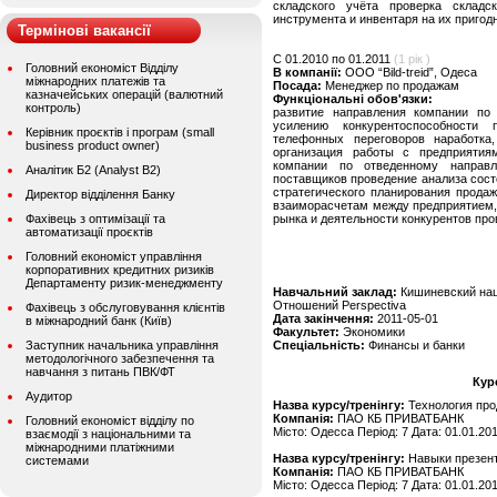
складского учёта проверка складс
инструмента и инвентаря на их пригод
Термінові вакансії
C 01.2010 по 01.2011
(1 рік )
Головний економіст Відділу
В компанії:
ООО “Bild-treid”, Одеса
міжнародних платежів та
Посада:
Менеджер по продажам
казначейських операцій (валютний
Функціональні обов'язки:
контроль)
развитие направления компании по
усилению конкурентоспособности
Керівник проєктів і програм (small
телефонных переговоров наработка
business product owner)
организация работы с предприятия
компании по отведенному направ
Аналітик Б2 (Analyst B2)
поставщиков проведение анализа сост
стратегического планирования прода
Директор відділення Банку
взаиморасчетам между предприятием,
Фахівець з оптимізації та
рынка и деятельности конкурентов про
автоматизації проєктів
Головний економіст управління
корпоративних кредитних ризиків
Департаменту ризик-менеджменту
Навчальний заклад:
Кишиневский на
Отношений Perspectiva
Фахівець з обслуговування клієнтів
Дата закінчення:
2011-05-01
в міжнародний банк (Київ)
Факультет:
Экономики
Заступник начальника управління
Спеціальність:
Финансы и банки
методологічного забезпечення та
навчання з питань ПВК/ФТ
Кур
Аудитор
Назва курсу/тренінгу:
Технология про
Компанія:
ПАО КБ ПРИВАТБАНК
Головний економіст відділу по
Місто: Одесса Період: 7 Дата: 01.01.20
взаємодії з національними та
міжнародними платіжними
Назва курсу/тренінгу:
Навыки презен
системами
Компанія:
ПАО КБ ПРИВАТБАНК
Місто: Одесса Період: 7 Дата: 01.01.20