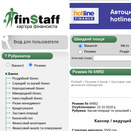
Швидкий пошу
Вакансія
Місто
Резюме
Розділ
Рубрикатор
Ключові слова
Вакансії
Резюме
Резюме № 64952
Банки
Роздрібний бізнес
FinStaff
>
Резюме в банке
>
Кассовые опе
Середній та малий бізнес
денежное обращение
Корпоративний бізнес
Міжнародний бізнес
Інвестиційний бізнес
Ризик-менеджмент
Резюме №
64952
Опубліковано:
22.10.2018 р.
Кредитування
Рубрика:
Касові операції та грошовий о
Заставні операції
Казначейство
Кассир / ведущий
Фінансовий моніторинг
Фінансовий аналіз та планування
Стартова зарплата:
5500 грн.