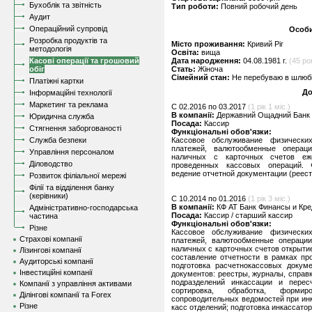
Бухоблік та звітність
Тип роботи:
Повний робочий день
Аудит
Операційний супровід
Особи
Розробка продуктів та
Місто проживання:
Кривий Ріг
методологія
Освіта:
вища
Касові операції та грошовий
Дата народження:
04.08.1981 г.
(45 рок
обіг
Стать:
Жіноча
Сімейний стан:
Не перебуваю в шлюбі,
Платіжні картки
До
Інформаційні технології
Маркетинг та реклама
C 02.2016 по 03.2017
(1 рік 1 міс.)
В компанії:
Державний Ощадний Банк У
Юридична служба
Посада:
Кассир
Стягнення заборгованості
Функціональні обов'язки:
Служба безпеки
Кассовое обслуживание физическ
платежей, валютообменные операци
Управління персоналом
наличных с карточных счетов еж
Діловодство
проведенных кассовых операций. 
ведение отчетной документации (реес
Розвиток філіальної мережі
Філії та відділення банку
(керівники)
C 10.2014 по 01.2016
(1 рік 3 міс.)
В компанії:
КФ АТ Банк Финансы и Кред
Адміністративно-господарська
Посада:
Кассир / старший кассир
частина
Функціональні обов'язки:
Різне
Кассовое обслуживание физическ
Страхові компанії
платежей, валютообменные операции
наличных с карточных счетов открыти
Лізингові компанії
составление отчетности в рамках пр
Аудиторські компанії
подготовка расчетнокассовых докум
Інвестиційні компанії
документов: реестры, журналы, справ
подразделений инкассации и перес
Компанії з управління активами
сортировка, обработка, формир
Ділінгові компанії та Forex
сопроводительных ведомостей при ин
Різне
касс отделений; подготовка инкассато