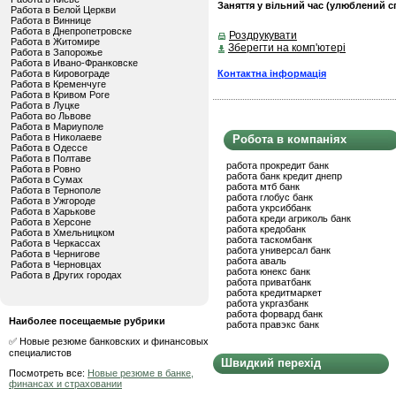
Заняття у вільний час (улюблений сп
Работа в Белой Церкви
Работа в Виннице
Работа в Днепропетровске
Роздрукувати
Работа в Житомире
Зберегти на комп'ютері
Работа в Запорожье
Работа в Ивано-Франковске
Контактна інформація
Работа в Кировограде
Работа в Кременчуге
Работа в Кривом Роге
Работа в Луцке
Работа во Львове
Работа в Мариуполе
Работа в Николаеве
Робота в компаніях
Работа в Одессе
Работа в Полтаве
работа прокредит банк
Работа в Ровно
работа банк кредит днепр
Работа в Сумах
работа мтб банк
Работа в Тернополе
работа глобус банк
Работа в Ужгороде
работа укрсиббанк
Работа в Харькове
работа креди агриколь банк
Работа в Херсоне
работа кредобанк
Работа в Хмельницком
работа таскомбанк
Работа в Черкассах
работа универсал банк
Работа в Чернигове
работа аваль
Работа в Черновцах
работа юнекс банк
Работа в Других городах
работа приватбанк
работа кредитмаркет
работа укргазбанк
работа форвард банк
Наиболее посещаемые рубрики
работа правэкс банк
✅ Новые резюме банковских и финансовых
специалистов
Швидкий перехід
Посмотреть все:
Новые резюме в банке,
финансах и страховании