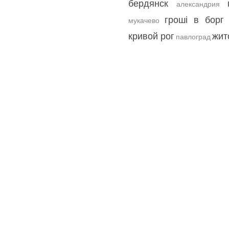
бердянск
александрия
гроші в борг 
мукачево
кривой рог
жит
павлоград