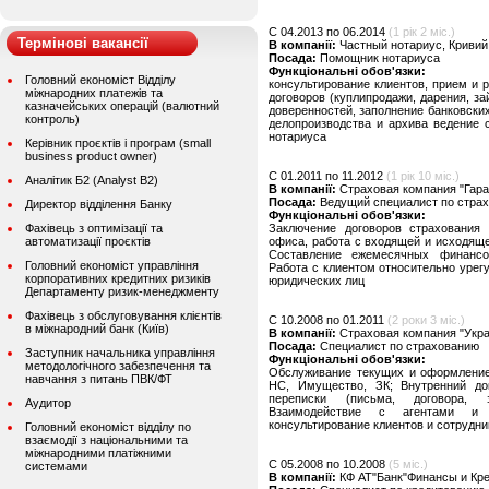
C 04.2013 по 06.2014
(1 рік 2 міс.)
Термінові вакансії
В компанії:
Частный нотариус, Кривий 
Посада:
Помощник нотариуса
Функціональні обов'язки:
Головний економіст Відділу
консультирование клиентов, прием и 
міжнародних платежів та
договоров (куплипродажи, дарения, зай
казначейських операцій (валютний
доверенностей, заполнение банковских
контроль)
делопроизводства и архива ведение с
нотариуса
Керівник проєктів і програм (small
business product owner)
C 01.2011 по 11.2012
(1 рік 10 міс.)
Аналітик Б2 (Analyst B2)
В компанії:
Страховая компания "Гаран
Посада:
Ведущий специалист по стра
Директор відділення Банку
Функціональні обов'язки:
Фахівець з оптимізації та
Заключение договоров страхования 
автоматизації проєктів
офиса, работа с входящей и исходящ
Составление ежемесячных финансо
Головний економіст управління
Работа с клиентом относительно уре
корпоративних кредитних ризиків
юридических лиц
Департаменту ризик-менеджменту
Фахівець з обслуговування клієнтів
C 10.2008 по 01.2011
(2 роки 3 міс.)
в міжнародний банк (Київ)
В компанії:
Страховая компания "Укра
Посада:
Специалист по страхованию
Заступник начальника управління
Функціональні обов'язки:
методологічного забезпечення та
Обслуживание текущих и оформление
навчання з питань ПВК/ФТ
НС, Имущество, ЗК; Внутренний до
переписки (письма, договора, 
Аудитор
Взаимодействие с агентами и 
консультирование клиентов и сотрудни
Головний економіст відділу по
взаємодії з національними та
міжнародними платіжними
C 05.2008 по 10.2008
(5 міс.)
системами
В компанії:
КФ АТ"Банк"Финансы и Кред