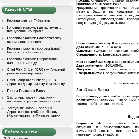
Посада:
Специалист по кредитованию
Функціональні обов'язки:
Кредитование физических лиц Анал
Вакансії NEW
клиента Защита на кредитном к
Непосредственное участие в выдач
нотариусом) Сопровождение, проверк
Керівник центру ІТ-безпеки
сопутствующей документации
Головний економіст департаменту
планування і контролю
Головний економіст департаменту
планування і контролю
Навчальний заклад:
Криворожский эк
Дата закінчення:
2010-02-01
Керівник проєктів і програм (small
Факультет:
Финансово-экономический
business product owner)
Спеціальність:
Банковское дело
Головний економіст Управління
Навчальний заклад:
Криворожский ав
валютного нагляду
Дата закінчення:
2001-05-01
Факультет:
Компьютерная инженерия
Chief Risk Officer (CRO) — Головний
Спеціальність:
Обслуживание компью
ризик-менеджер Банку
Chief Compliance Officer (CCO) —
Іноземні мови
Директор департаменту комплаєнсу
Англійська:
Базова
Голова Правління Банку
Рівень володіння комп'ютером:
кор
Заступник Голови Правління -
Комп'ютерні навички:
Уверенный по
напрямок «Транзакційний бізнес»
Internet, работа с оргтехникой
Заступник Голови Правління —
Директор інвестиційного бізнесу
(Казначейство та Фінансові ринки)
Додат
Відомості:
Исполнительность, умен
ситуации и самостоятельно пр
коммуникабельность, ответственный 
Робота в містах
переезду по месту работы.
Работа в Киеве