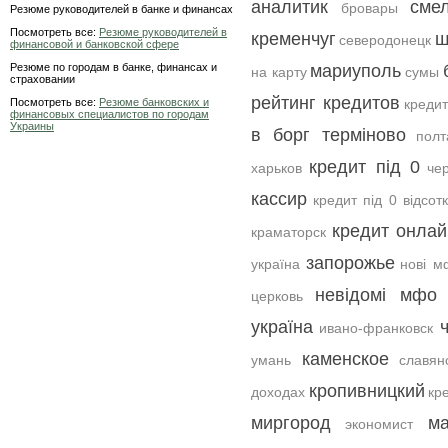
аналитик
сме
бровары
Резюме руководителей в банке и финансах
Посмотреть все:
Резюме руководителей в
кременчуг
ш
северодонецк
финансовой и банковской сфере
Резюме по городам в банке, финансах и
мариуполь
на карту
сумы
страховании
рейтинг кредитов
Посмотреть все:
Резюме банковских и
кредит
финансовых специалистов по городам
Украины
в борг терміново
полт
кредит під 0
харьков
че
кассир
кредит під 0 відсотк
кредит онлай
краматорск
запорожье
україна
нові м
невідомі мфо 
церковь
україна
ивано-франковск
каменское
умань
славян
кропивницкий
доходах
кр
миргород
м
экономист